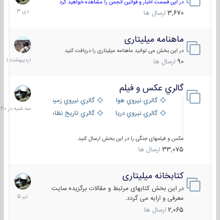
دی
در این قسمت اخبار و قوانین انجمن را مشاهده خواهید کرد
1403
3,670
ارسال ها
ماهنامه میلیتاری
30
اردیبهش
در این بخش می توانید ماهنامه میلیتاری را دریافت کنید.
1401
90
ارسال ها
گالري عكس و فيلم
سه
شنبه
گالري نيروي هوايي
گالري نيروي زميني
در
گالري نيروي دريايي
گالري تاریخ نظامی
15:40
عکس و فیلمهای جنگی را در این بخش ارسال کنید.
33,075
ارسال ها
کتابخانه میلیتاری
16
تیر
در این بخش کتابهای مرتبط و مقالات برگزیده سایت
1405
معرفی و ارایه می گردد.
2,065
ارسال ها