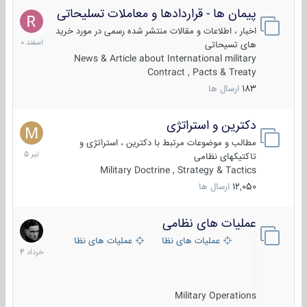
پیمان ها - قراردادها و معاملات تسلیحاتی
7
اسفند
اخبار ، اطلاعات و مقالات منتشر شده رسمی در مورد خرید
1400
های تسیحاتی
News & Article about International military
Contract , Pacts & Treaty
183
ارسال ها
دکترین و استراتژی
27
تیر
مطالب و موضوعات مرتبط با دکترین ، استراتژی و
1405
تاکتیکهای نظامی
Military Doctrine , Strategy & Tactics
12,050
ارسال ها
عملیات های نظامی
5
خرداد
عملیات های نظامی ایران
عملیات های نظامی خارجی
1404
Military Operations