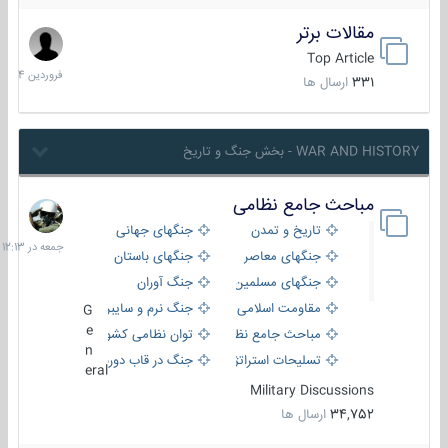
مقالات برتر
29
فروردین
Top Article
1404
331
ارسال ها
WAR AND HISTORY - بخش جنگ و تاریخ
مباحث جامع نظامی
جمعه
در
تاریخ و تمدن
جنگهای جهانی
12:13
جنگهای معاصر
جنگهای باستان
جنگهای مسلمین
جنگ آوران
مقاومت اسلامی
جنگ نرم و سایبری
G
e
مباحث جامع نظامی
توان نظامی کشورها
n
تسلیحات استراتژیک
جنگ در قاب دوربین
eral
Military Discussions
34,752
ارسال ها