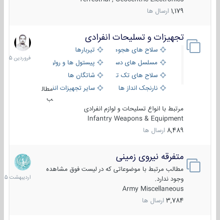
1,179
ارسال ها
تجهیزات و تسلیحات انفرادی
17
فروردین
سلاح های هجومی
تیربارها
1405
مسلسل های دستی
پیستول ها و رولورها
سلاح های تک تیر اندازی
شاتگان ها
نارنجک انداز ها
سایر تجهیزات انفرادی
مطال
ب
مرتبط با انواع تسلیحات و لوازم انفرادی
Infantry Weapons & Equipment
8,489
ارسال ها
متفرقه نیروی زمینی
27
اردیبهش
مطالب مرتبط با موضوعاتی که در لیست فوق مشاهده
1405
وجود ندارد.
Army Miscellaneous
3,784
ارسال ها