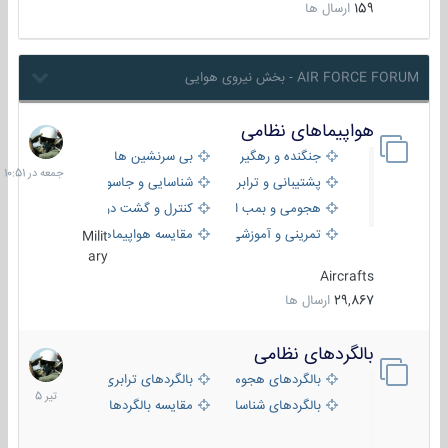
159
ارسال ها
AIR FORCE FORUM - بخش نیروی هوایی
هواپیماهای نظامی
جمعه
در
جنگنده و رهگیر
بی سرنشین ها
10:51
پشتیبانی و ترابری
شناسایی و جاسوسی
هجومی و بمب افکن
کنترل و گشت دریایی
تمرینی و آموزشی
مقایسه هواپیماها
Milit
ary
Aircrafts
29,867
ارسال ها
بالگردهای نظامی
22
تیر
بالگردهای هجومی
بالگردهای ترابری
1405
بالگردهای شناسایی
مقایسه بالگردها