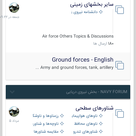
سایر بخشهای زمینی
جمعه
در
دانشنامه نیروی زمینی
09:22
Air force Others Topics & Discussions
180
ارسال ها
Ground forces - English
Army and ground forces, tank, artillery ...
NAVY FORUM - بخش نیروی دریایی
شناورهای سطحی
2
مرداد
ناوهای هواپیمابر و بالگرد بر
رزمناوها و ناوشکن‌ها
1405
ناوهای محافظ
ناوچه‌ها و شناورهای گشتی
شناورهای تندرو
مقایسه شناورها