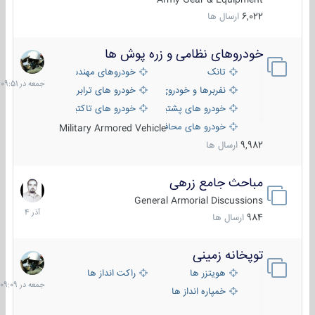
6,022
ارسال ها
خودروهای نظامی و زره پوش ها
جمعه
در
تانک
خودروهای مهندسی
09:51
نفربرها و خودروی های رزمی پیاده نظام
خودرو های ترابری نظامی
خودرو های پشتیبانی آتش ، شناسایی و ضد تانک
خودرو های تاکتیکی نظامی
خودرو های محافظت شده
Military Armored Vehicle
9,982
ارسال ها
مباحث جامع زرهی
7
آذر
General Armorial Discussions
1404
984
ارسال ها
توپخانه زمینی
جمعه
در
هویتزر ها
راکت انداز ها
09:09
خمپاره انداز ها