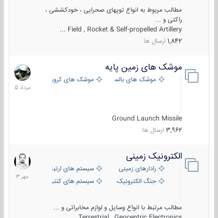
مطالب مربوط به انواع توپهای صحرایی ، خودکششی ،
راکتی و ...
Field , Rocket & Self-propelled Artillery ...
1,842
ارسال ها
موشک های زمین پایه
2
مرداد
موشک های بالستیک
موشک های کروز
1405
Ground Launch Missile
3,962
ارسال ها
الکترونیک زمینی
1
مهر
رادارهای زمینی
سیستم های ارتباطی و جمع آوری اطلاع
1403
جنگ الکترونیک
سیستم های کنترل آتش و تجهیزات الکتر
مطالب مرتبط با انواع وسایل و لوازم مخابراتی و ...
Terrestrial , Geocentric Electronics