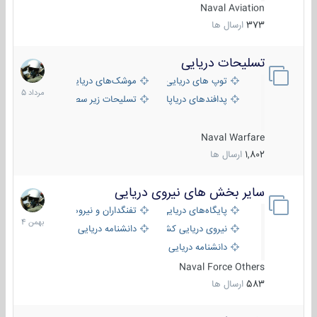
Naval Aviation
373
ارسال ها
تسلیحات دریایی
2
مرداد
توپ های دریایی
موشک‌های دریایی
1405
پدافندهای دریاپایه
تسلیحات زیر سطحی
Naval Warfare
1,802
ارسال ها
سایر بخش های نیروی دریایی
22
بهمن
پایگاه‌های دریایی
تفنگداران و نیروهای ویژه‌ی دریایی
1404
نیروی دریایی کشورهای مختلف
دانشنامه دریایی
دانشنامه دریایی کپی
Naval Force Others
583
ارسال ها