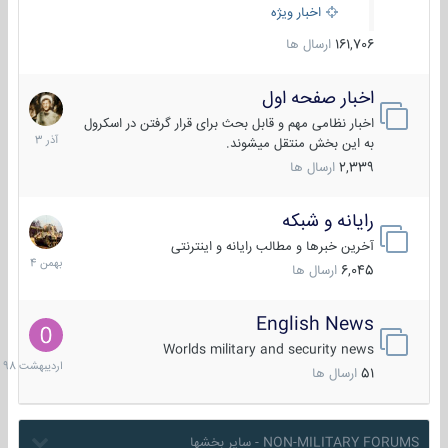
اخبار ویژه
161,706
ارسال ها
اخبار صفحه اول
7
آذر
اخبار نظامی مهم و قابل بحث برای قرار گرفتن در اسکرول
1403
به این بخش منتقل میشوند.
2,339
ارسال ها
رایانه و شبکه
30
بهمن
آخرین خبرها و مطالب رایانه و اینترنتی
1404
6,045
ارسال ها
English News
10
اردیبهش
Worlds military and security news
1398
51
ارسال ها
NON-MILITARY FORUMS - سایر بخشها