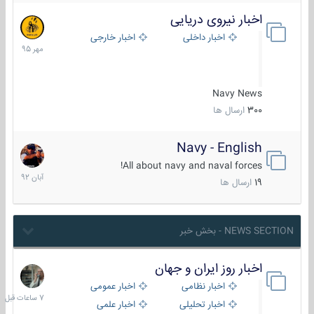
اخبار نیروی دریایی
27
مهر
اخبار داخلی
اخبار خارجی
1395
Navy News
300
ارسال ها
Navy - English
22
آبان
All about navy and naval forces!
1392
19
ارسال ها
NEWS SECTION - بخش خبر
اخبار روز ایران و جهان
7
ساعات
اخبار نظامی
اخبار عمومی
قبل
اخبار تحلیلی
اخبار علمی