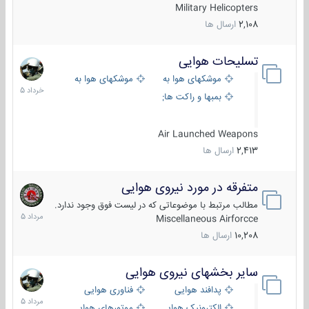
Military Helicopters
2,108
ارسال ها
تسلیحات هوایی
30
خرداد
موشکهای هوا به هوا
موشکهای هوا به سطح
1405
بمبها و راکت های هوایی
Air Launched Weapons
2,413
ارسال ها
متفرقه در مورد نیروی هوایی
7
مرداد
مطالب مرتبط با موضوعاتی که در لیست فوق وجود ندارد.
1405
Miscellaneous Airforcce
10,208
ارسال ها
سایر بخشهای نیروی هوایی
2
مرداد
پدافند هوایی
فناوری هوایی
1405
الکترونیک هوایی
موتورهای هوایی