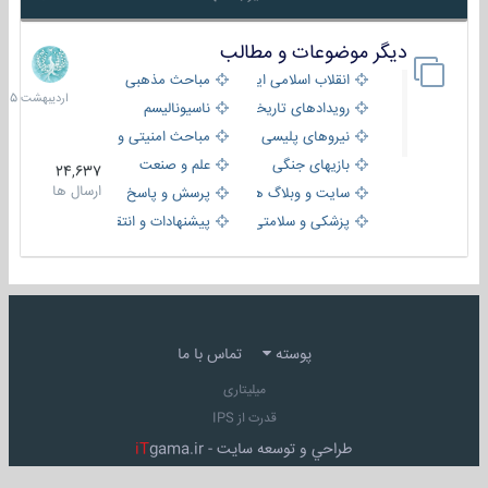
دیگر موضوعات و مطالب
8
اردیبهش
انقلاب اسلامی ایران
مباحث مذهبی
1405
رویدادهای تاریخی و مذهبی
ناسیونالیسم
نیروهای پلیسی
مباحث امنیتی و اطلاعاتی
بازیهای جنگی
علم و صنعت
24,637
ارسال ها
سایت و وبلاگ ها
پرسش و پاسخ
پزشکی و سلامتی
پیشنهادات و انتقادات
پوسته
تماس با ما
میلیتاری
قدرت از IPS
طراحي و توسعه سايت -
gama.ir
iT