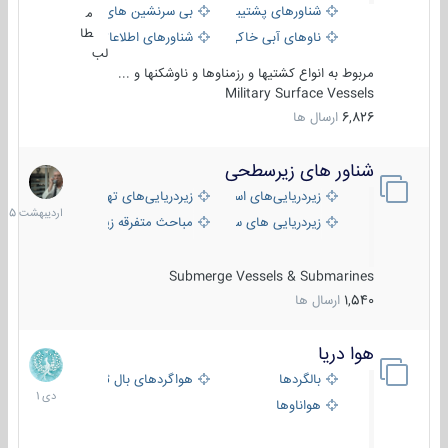
شناورهای پشتیبانی
بی سرنشین های دریایی
م
طا
ناوهای آبی خاکی و نیروبر
شناورهای اطلاعاتی و جاسوسی
لب
مربوط به انواع کشتیها و رزمناوها و ناوشکنها و ...
Military Surface Vessels
6,826
ارسال ها
شناور های زیرسطحی
31
اردیبهش
زیردریایی‌های استراتژیک
زیردریایی‌های تهاجمی
1405
زیردریایی های سبک
مباحث متفرقه زیرسطحی
Submerge Vessels & Submarines
1,540
ارسال ها
هوا دریا
12
دی
بالگردها
هواگردهای بال ثابت
1401
هواناوها