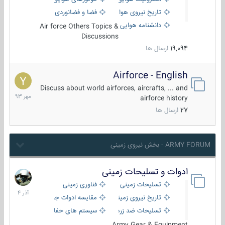
تاریخ نیروی هوایی
فضا و فضانوردی
دانشنامه هوایی
Air force Others Topics &
Discussions
19,094
ارسال ها
Airforce - English
15
مهر
Discuss about world airforces, aircrafts, ... and
1393
airforce history
27
ارسال ها
ARMY FORUM - بخش نیروی زمینی
ادوات و تسلیحات زمینی
21
آذر
تسلیحات زمینی
فناوری زمینی
1404
تاریخ نیروی زمینی
مقایسه ادوات جنگی
تسلیحات ضد زره
سیستم های حفاظت فعال
Army Gear & Equipment