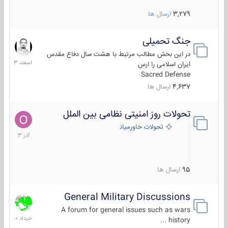
3,279
ارسال ها
جنگ تحمیلی
20
اسفند
در این بخش مطالب مرتبط با هشت سال دفاع مقدس
1403
ایران اسلامی را ارس
Sacred Defense
4,637
ارسال ها
تحولات روز امنیتی نظامی بین الملل
21
آذر
تحولات خاورمیانه
1403
95
ارسال ها
General Military Discussions
10
خرداد
A forum for general issues such as wars
1400
history ...