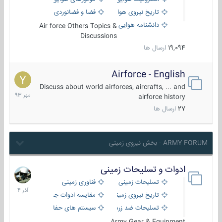
تاریخ نیروی هوایی
فضا و فضانوردی
دانشنامه هوایی
Air force Others Topics &
Discussions
19,094
ارسال ها
Airforce - English
15
مهر
Discuss about world airforces, aircrafts, ... and
1393
airforce history
27
ارسال ها
ARMY FORUM - بخش نیروی زمینی
ادوات و تسلیحات زمینی
21
آذر
تسلیحات زمینی
فناوری زمینی
1404
تاریخ نیروی زمینی
مقایسه ادوات جنگی
تسلیحات ضد زره
سیستم های حفاظت فعال
Army Gear & Equipment