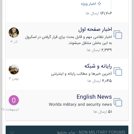
اخبار ویژه
161,706
ارسال ها
اخبار صفحه اول
7
آذر
اخبار نظامی مهم و قابل بحث برای قرار گرفتن در اسکرول
1403
به این بخش منتقل میشوند.
2,339
ارسال ها
رایانه و شبکه
30
بهمن
آخرین خبرها و مطالب رایانه و اینترنتی
1404
6,045
ارسال ها
English News
10
اردیبهش
Worlds military and security news
1398
51
ارسال ها
NON-MILITARY FORUMS - سایر بخشها