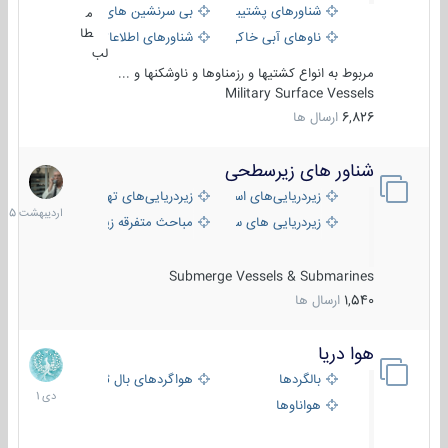
شناورهای پشتیبانی
بی سرنشین های دریایی
م
طا
ناوهای آبی خاکی و نیروبر
شناورهای اطلاعاتی و جاسوسی
لب
مربوط به انواع کشتیها و رزمناوها و ناوشکنها و ...
Military Surface Vessels
6,826
ارسال ها
شناور های زیرسطحی
31
اردیبهش
زیردریایی‌های استراتژیک
زیردریایی‌های تهاجمی
1405
زیردریایی های سبک
مباحث متفرقه زیرسطحی
Submerge Vessels & Submarines
1,540
ارسال ها
هوا دریا
12
دی
بالگردها
هواگردهای بال ثابت
1401
هواناوها