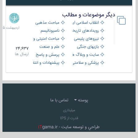
دیگر موضوعات و مطالب
8
اردیبهش
انقلاب اسلامی ایران
مباحث مذهبی
1405
رویدادهای تاریخی و مذهبی
ناسیونالیسم
نیروهای پلیسی
مباحث امنیتی و اطلاعاتی
بازیهای جنگی
علم و صنعت
24,637
ارسال ها
سایت و وبلاگ ها
پرسش و پاسخ
پزشکی و سلامتی
پیشنهادات و انتقادات
پوسته
تماس با ما
میلیتاری
قدرت از IPS
طراحي و توسعه سايت -
gama.ir
iT