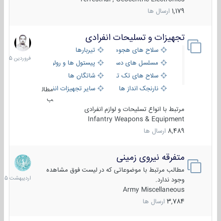
1,179
ارسال ها
تجهیزات و تسلیحات انفرادی
17
فروردین
سلاح های هجومی
تیربارها
1405
مسلسل های دستی
پیستول ها و رولورها
سلاح های تک تیر اندازی
شاتگان ها
نارنجک انداز ها
سایر تجهیزات انفرادی
مطال
ب
مرتبط با انواع تسلیحات و لوازم انفرادی
Infantry Weapons & Equipment
8,489
ارسال ها
متفرقه نیروی زمینی
27
اردیبهش
مطالب مرتبط با موضوعاتی که در لیست فوق مشاهده
1405
وجود ندارد.
Army Miscellaneous
3,784
ارسال ها