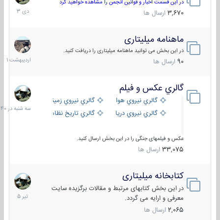
دی
در این قسمت اخبار و قوانین انجمن را مشاهده خواهید کرد
1403
3,670
ارسال ها
ماهنامه میلیتاری
30
اردیبهش
در این بخش می توانید ماهنامه میلیتاری را دریافت کنید.
1401
90
ارسال ها
گالري عكس و فيلم
سه
شنبه
گالري نيروي هوايي
گالري نيروي زميني
در
گالري نيروي دريايي
گالري تاریخ نظامی
15:40
عکس و فیلمهای جنگی را در این بخش ارسال کنید.
33,075
ارسال ها
کتابخانه میلیتاری
16
تیر
در این بخش کتابهای مرتبط و مقالات برگزیده سایت
1405
معرفی و ارایه می گردد.
2,065
ارسال ها