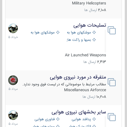
Military Helicopters
2,108
ارسال ها
تسلیحات هوایی
30
خرداد
موشکهای هوا به هوا
موشکهای هوا به سطح
1405
بمبها و راکت های هوایی
Air Launched Weapons
2,413
ارسال ها
متفرقه در مورد نیروی هوایی
7
مرداد
مطالب مرتبط با موضوعاتی که در لیست فوق وجود ندارد.
1405
Miscellaneous Airforcce
10,208
ارسال ها
سایر بخشهای نیروی هوایی
2
مرداد
پدافند هوایی
فناوری هوایی
1405
الکترونیک هوایی
موتورهای هوایی