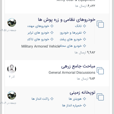
6,022
ارسال ها
خودروهای نظامی و زره پوش ها
جمعه
در
تانک
خودروهای مهندسی
09:51
نفربرها و خودروی های رزمی پیاده نظام
خودرو های ترابری نظامی
خودرو های پشتیبانی آتش ، شناسایی و ضد تانک
خودرو های تاکتیکی نظامی
خودرو های محافظت شده
Military Armored Vehicle
9,982
ارسال ها
مباحث جامع زرهی
7
آذر
General Armorial Discussions
1404
984
ارسال ها
توپخانه زمینی
جمعه
در
هویتزر ها
راکت انداز ها
09:09
خمپاره انداز ها