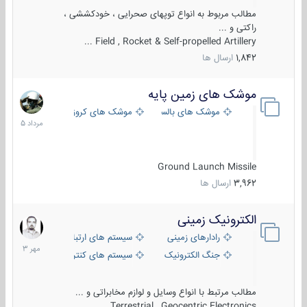
مطالب مربوط به انواع توپهای صحرایی ، خودکششی ،
راکتی و ...
Field , Rocket & Self-propelled Artillery ...
1,842
ارسال ها
موشک های زمین پایه
2
مرداد
موشک های بالستیک
موشک های کروز
1405
Ground Launch Missile
3,962
ارسال ها
الکترونیک زمینی
1
مهر
رادارهای زمینی
سیستم های ارتباطی و جمع آوری اطلاع
1403
جنگ الکترونیک
سیستم های کنترل آتش و تجهیزات الکتر
مطالب مرتبط با انواع وسایل و لوازم مخابراتی و ...
Terrestrial , Geocentric Electronics