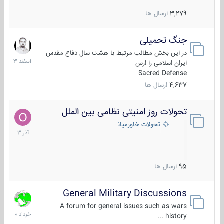
3,279
ارسال ها
جنگ تحمیلی
20
اسفند
در این بخش مطالب مرتبط با هشت سال دفاع مقدس
1403
ایران اسلامی را ارس
Sacred Defense
4,637
ارسال ها
تحولات روز امنیتی نظامی بین الملل
21
آذر
تحولات خاورمیانه
1403
95
ارسال ها
General Military Discussions
10
خرداد
A forum for general issues such as wars
1400
history ...