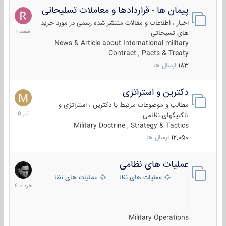
پیمان ها - قراردادها و معاملات تسلیحاتی
7
اسفند
اخبار ، اطلاعات و مقالات منتشر شده رسمی در مورد خرید
1400
های تسیحاتی
News & Article about International military
Contract , Pacts & Treaty
183
ارسال ها
دکترین و استراتژی
27
تیر
مطالب و موضوعات مرتبط با دکترین ، استراتژی و
1405
تاکتیکهای نظامی
Military Doctrine , Strategy & Tactics
12,050
ارسال ها
عملیات های نظامی
5
خرداد
عملیات های نظامی ایران
عملیات های نظامی خارجی
1404
Military Operations