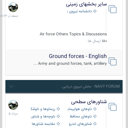
سایر بخشهای زمینی
جمعه
در
دانشنامه نیروی زمینی
09:22
Air force Others Topics & Discussions
180
ارسال ها
Ground forces - English
Army and ground forces, tank, artillery ...
NAVY FORUM - بخش نیروی دریایی
شناورهای سطحی
2
مرداد
ناوهای هواپیمابر و بالگرد بر
رزمناوها و ناوشکن‌ها
1405
ناوهای محافظ
ناوچه‌ها و شناورهای گشتی
شناورهای تندرو
مقایسه شناورها