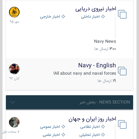
اخبار نیروی دریایی
27
مهر
اخبار داخلی
اخبار خارجی
1395
Navy News
300
ارسال ها
Navy - English
22
آبان
All about navy and naval forces!
1392
19
ارسال ها
NEWS SECTION - بخش خبر
اخبار روز ایران و جهان
7
ساعات
اخبار نظامی
اخبار عمومی
قبل
اخبار تحلیلی
اخبار علمی