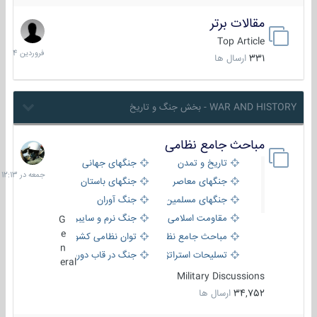
مقالات برتر
29
فروردین
Top Article
1404
331
ارسال ها
WAR AND HISTORY - بخش جنگ و تاریخ
مباحث جامع نظامی
جمعه
در
تاریخ و تمدن
جنگهای جهانی
12:13
جنگهای معاصر
جنگهای باستان
جنگهای مسلمین
جنگ آوران
مقاومت اسلامی
جنگ نرم و سایبری
G
e
مباحث جامع نظامی
توان نظامی کشورها
n
تسلیحات استراتژیک
جنگ در قاب دوربین
eral
Military Discussions
34,752
ارسال ها