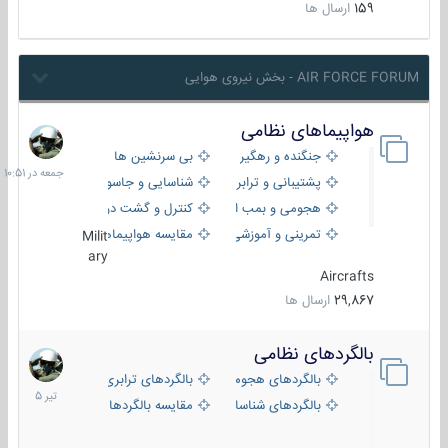
159
ارسال ها
AIR FORCE FORUM - بخش نیروی هوایی
هواپیماهای نظامی
جمعه
در
جنگنده و رهگیر
بی سرنشین ها
10:51
پشتیبانی و ترابری
شناسایی و جاسوسی
هجومی و بمب افکن
کنترل و گشت دریایی
تمرینی و آموزشی
مقایسه هواپیماها
Milit
ary
Aircrafts
29,867
ارسال ها
بالگردهای نظامی
22
تیر
بالگردهای هجومی
بالگردهای ترابری
1405
بالگردهای شناسایی
مقایسه بالگردها