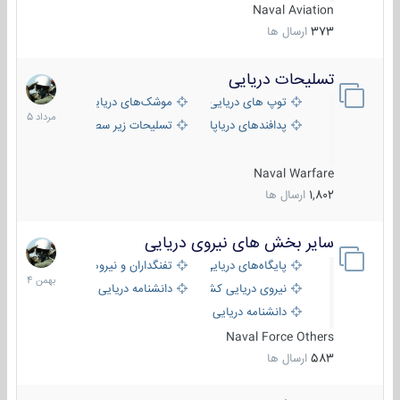
Naval Aviation
373
ارسال ها
تسلیحات دریایی
2
مرداد
توپ های دریایی
موشک‌های دریایی
1405
پدافندهای دریاپایه
تسلیحات زیر سطحی
Naval Warfare
1,802
ارسال ها
سایر بخش های نیروی دریایی
22
بهمن
پایگاه‌های دریایی
تفنگداران و نیروهای ویژه‌ی دریایی
1404
نیروی دریایی کشورهای مختلف
دانشنامه دریایی
دانشنامه دریایی کپی
Naval Force Others
583
ارسال ها