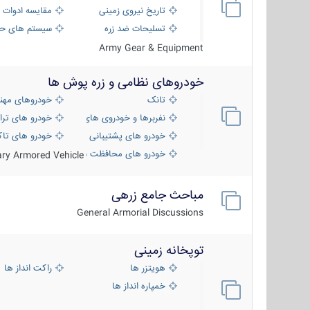
تاریخ نیروی زمینی
مقایسه ادوات 
تسلیحات ضد زره
سیستم های حف
Army Gear & Equipment
خودروهای نظامی و زره پوش ها
تانک
خودروهای مهن
نفربرها و خودروی های رزمی پیاده نظام
خودرو های ترا
خودرو های پشتیبانی آتش ، شناسایی و ضد ت
خودرو های تاک
خودرو های محافظت شده
tary Armored Vehicle
مباحث جامع زرهی
General Armorial Discussions
توپخانه زمینی
هویتزر ها
راکت انداز ها
خمپاره انداز ها