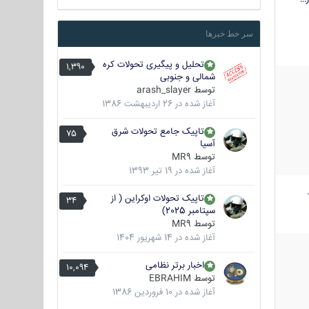
سر خط خبرها
تحلیل و پیگیری تحولات کره
1,390
شمالی و جنوبی
توسط
arash_slayer
آغاز شده در
26 اردیبهشت 1386
تاپیک جامع تحولات شرق
75
آسیا
توسط
MR9
آغاز شده در
19 تیر 1393
تاپیک تحولات اوکراین ( از
34
سپتامبر 2025)
توسط
MR9
آغاز شده در
14 شهریور 1404
اخبار برتر نظامی
10,094
توسط
EBRAHIM
آغاز شده در
10 فروردین 1386