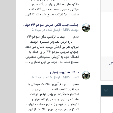
بالگردهای عملیاتی برای پایگاه های
مرکزی و غربی خود است ... گفته شده
بیشتر از 90 شرکت بسیج شده اند تا کار...
جنگنده/بمب افکن ضربتی سوخو-34 فولبک ( Sukhoi Su-34/Fullback)
توسط
MR9
·
ارسال شده در
مرداد 5
بسم ا... مهمات ترکیبی برای سوخو-34
تازه ترین تصاویر منتشره توسط
نیروی هوایی ارتش روسیه نشان می دهد
جتهای ضربتی سوخو-34 برای حمله به
اهداف خود به آرایش تسلیحاتی متفاوتی
مسلح شده اند . براساس این تصاویر ، ...
3
دانشنامه نیروی زمینی
توسط
MR9
·
ارسال شده در
مرداد 5
بسم ا... جمع آوری اطلاعات میدانی با
نرم افزار تناسب اندام پس از
استقرار هواگردهای رزمی ارتش ایالات
متحده و رژیم عبری در پایگاه هوایی
آکروتیری ( قبرس ) برای حمله به ایران ،
تمرکز بر روی جمع آوری اطلاعات از این...
…