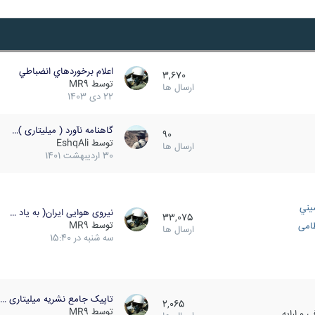
اعلام برخوردهاي انضباطي
3,670
توسط
MR9
ارسال ها
22 دی 1403
گاهنامه نآورد ( میلیتاری )…
90
توسط
EshqAli
ارسال ها
30 اردیبهشت 1401
يني
نیروی هوایی ایران( به یاد …
33,075
توسط
MR9
ظامی
ارسال ها
سه شنبه در 15:40
تاپیک جامع نشریه میلیتاری …
2,065
توسط
MR9
 و ارایه