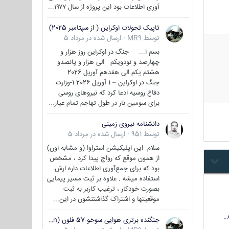
آوری اطلاعات بود این پروژه از سال ۱۹۷۷...
تاپیک تحولات اوکراین ( از سپتامبر 2025)
توسط
MR9
·
ارسال شده در
مرداد 5
بسم ا... جنگ در اوکراین روز هزار و
چهارصد و نودویکم الی هزار و پانصدو
هشتم یکم الی هفدهم آوریل 2026
جنگ در اوکراین – 1 آوریل 2026 1-وزارت
دفاع روسیه ادعا کرد که نیروهای روسی
برای سومین بار در طول تهاجم تمام عیار...
دانشنامه نیروی زمینی
توسط
951
·
ارسال شده در
مرداد 5
سلام این اپلیکیشن استراوا (و مشابه اون)
از همون موقع که رواج پیدا کرد ، مشخص
بود که برای جمع‌آوری اطلاعات داره ارش
استفاده میشه . علاوه بر ثبت مسیر پیمایی
بصورت خودکار ، ترغیب کاربر به ثبت
موقعیتها و اشتراک‌ گذاشتنشون در این...
جنگنده برتری هوایی سوخو-57 فلون (Su-57/Felon)