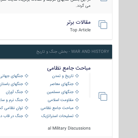
می گردد.
مقالات برتر
Top Article
WAR AND HISTORY - بخش جنگ و تاریخ
مباحث جامع نظامی
تاریخ و تمدن
جنگهای جهانی
جنگهای معاصر
جنگهای باستان
جنگهای مسلمین
جنگ آوران
مقاومت اسلامی
جنگ نرم و سای
مباحث جامع نظامی
توان نظامی کش
تسلیحات استراتژیک
جنگ در قاب دو
al Military Discussions