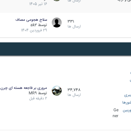
ارسال ها
16 تیر 1405
سلاح هجومی مصاف
331
توسط
ak2
ارسال ها
29 فروردین 1404
مروری بر فاجعه هسته ای چرن
34,748
توسط
MR9
بری
ارسال ها
2 دقیقه قبل
ورها
ربین
Ge
ner