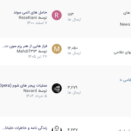
حامل های اتمی سوئد
 های
183
توسط
RezaKiani
ارسال ها
7 اسفند 1400
News &
فراز هایی از هنر رزم سون ت…
12,050
توسط
MahdiT313
کهای نظامی
ارسال ها
27 تیر 1405
ظامی خارجی
عملیات پیجر های شوم (Opera…
3,279
توسط
Navard
ارسال ها
5 خرداد 1404
زندگی نامه و خاطرات خلبانا…
4,637