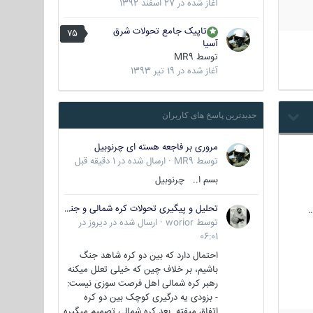
آغاز شده در
27 اسفند 1392
تاپیک جامع تحولات شرق
75
آسیا
توسط
MR9
آغاز شده در
19 تیر 1393
جدیدترین پاسخ های کاربران
مروری بر فاجعه هسته ای چرنوبیل
توسط
MR9
·
ارسال شده در
1 دقیقه قبل
بسم ا.. چرنوبیل
تحلیل و پیگیری تحولات کره شمالی و جنوبی
…
توسط
worior
·
ارسال شده در
دیروز در
06:01
احتمال دارد که بین دو کره شاهد جنگ
باشیم، بر خلاف چین که خیلی تعلل میکنه
رهبر کره شمالی اهل فرصت سوزی نیست:
- بزودی یه درگیری کوچک بین دو کره
اتفاق میفته. بعد کره شمالی تصمیم میگیره