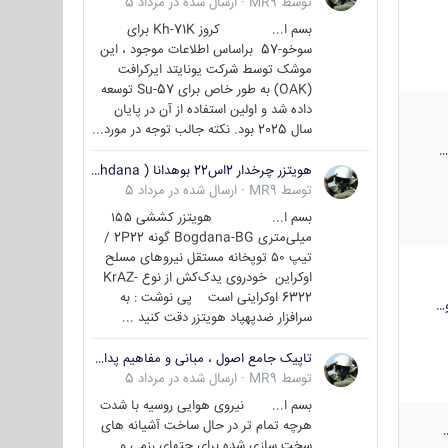
توسط
MR9
·
ارسال شده در
مرداد 5
بسم ا... کروز Kh-71K برای
سوخو-57 براساس اطلاعات موجود ، این
موشک توسط شرکت یونایتد ایرکرافت
(OAK) به طور خاص برای Su-57 توسعه
داده شد و اولین استفاده از آن در پایان
سال 2025 بود. نکته جالب توجه در مورد...
هویتزر چرخدار 2اس22 بوهدانا ( wheeled howitzer 2S22 Bohdana )
توسط
MR9
·
ارسال شده در
مرداد 5
بسم ا... هویتزر کششی ۱۵۵
میلی‌متری Bogdana-BG گونه 2P22 /
تیپ ۵۰ توپخانه مستقل نیروهای مسلح
اوکراین خودروی یدک‌کش از نوع KrAZ-
6322 اوکراینی است پی نوشت : به
…
سرافزار ضدپهپاد هویتزر دقت کنید ...
تاپیک جامع اصول ، مبانی و مفاهیم پدافند غیر عامل
توسط
MR9
·
ارسال شده در
مرداد 5
بسم ا... نیروی هوایی روسیه با شدت
هرچه تمام تر در حال ساخت آشیانه های
سخت سازی شده برای جتهای رزمی و