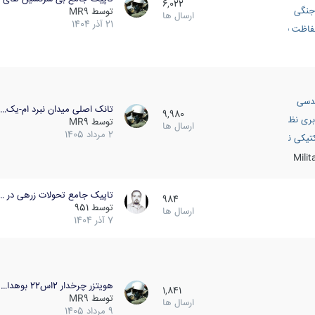
6,022
جنگی
توسط
MR9
ارسال ها
21 آذر 1404
اظت فعال
دسی
تانک اصلی میدان نبرد ام-یک…
9,980
بری نظامی
توسط
MR9
ارسال ها
2 مرداد 1405
انک
تیکی نظامی
Mili
تاپیک جامع تحولات زرهی در …
984
توسط
951
ارسال ها
7 آذر 1404
هویتزر چرخدار 2اس22 بوهدا…
1,841
توسط
MR9
ارسال ها
9 مرداد 1405