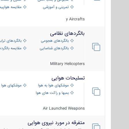
تمرینی و آموزشی
مقایسه هواپیم
y Aircrafts
بالگردهای نظامی
بالگردهای هجومی
بالگردهای تراب
بالگردهای شناسایی
مقایسه بالگرده
Military Helicopters
تسلیحات هوایی
موشکهای هوا به هوا
موشکهای هوا 
بمبها و راکت های هوایی
Air Launched Weapons
متفرقه در مورد نیروی هوایی