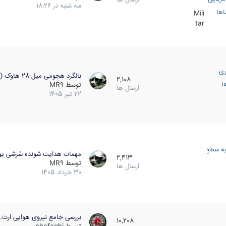
سه شنبه در 18:26
اها
Mili
tar
ری
بالگرد هجومی میل-28 هاوک (…
2,108
ا
توسط
MR9
ارسال ها
22 تیر 1405
به سطح
مهمات هدایت شونده سُرشی یو
2,413
توسط
MR9
ارسال ها
30 خرداد 1405
بررسی جامع نیروی هوایی ارت…
10,208