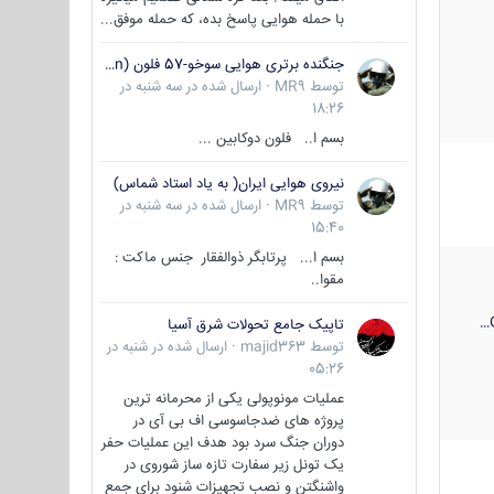
با حمله هوایی پاسخ بده، که حمله موفق...
جنگنده برتری هوایی سوخو-57 فلون (Su-57/Felon)
توسط
MR9
·
ارسال شده در
سه شنبه در
18:26
بسم ا.. فلون دوکابین ...
نیروی هوایی ایران( به یاد استاد شماس)
توسط
MR9
·
ارسال شده در
سه شنبه در
15:40
بسم ا... پرتابگر ذوالفقار جنس ماکت :
مقوا..
تاپیک جامع تحولات شرق آسیا
توسط
majid363
·
ارسال شده در
شنبه در
05:26
عملیات مونوپولی یکی از محرمانه ترین
پروژه های ضدجاسوسی اف بی آی در
دوران جنگ سرد بود هدف این عملیات حفر
یک تونل زیر سفارت تازه ساز شوروی در
واشنگتن و نصب تجهیزات شنود برای جمع