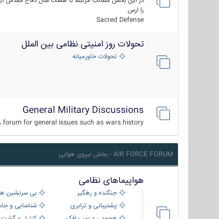
در این بخش مطالب مرتبط با هشت سال دفاع مقدس ایر
را ارس
Sacred Defense
تحولات روز امنیتی نظامی بین الملل
تحولات خاورمیانه
General Military Discussions
 forum for general issues such as wars history ...
AIR FORCE FORUM - بخش نیروی هوایی
هواپیماهای نظامی
جنگنده و رهگیر
بی سرنشین ها
پشتیبانی و ترابری
شناسایی و جا
هجومی و بمب افکن
کنترل و گشت د