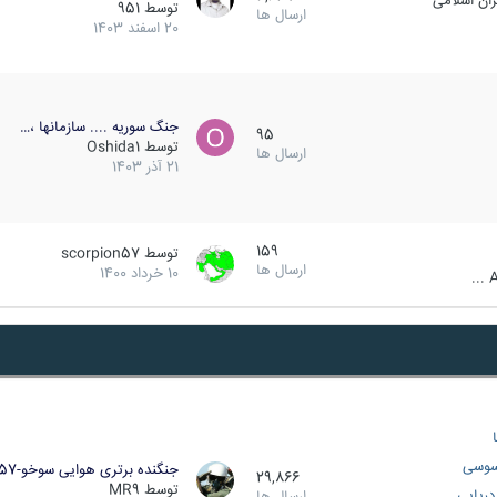
ان اسلامی
توسط
951
ارسال ها
20 اسفند 1403
جنگ سوریه .... سازمانها ،…
95
توسط
Oshida1
ارسال ها
21 آذر 1403
159
توسط
scorpion57
ارسال ها
10 خرداد 1400
A
سوسی
جنگنده برتری هوایی سوخو-57…
29,866
توسط
MR9
ریایی
ارسال ها