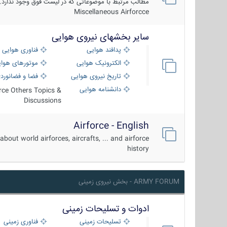
مطالب مرتبط با موضوعاتی که در لیست فوق وجود ندارد.
Miscellaneous Airforcce
سایر بخشهای نیروی هوایی
پدافند هوایی
فناوری هوایی
الکترونیک هوایی
موتورهای هوا
تاریخ نیروی هوایی
فضا و فضانورد
دانشنامه هوایی
orce Others Topics &
Discussions
Airforce - English
about world airforces, aircrafts, ... and airforce
history
ARMY FORUM - بخش نیروی زمینی
ادوات و تسلیحات زمینی
تسلیحات زمینی
فناوری زمینی