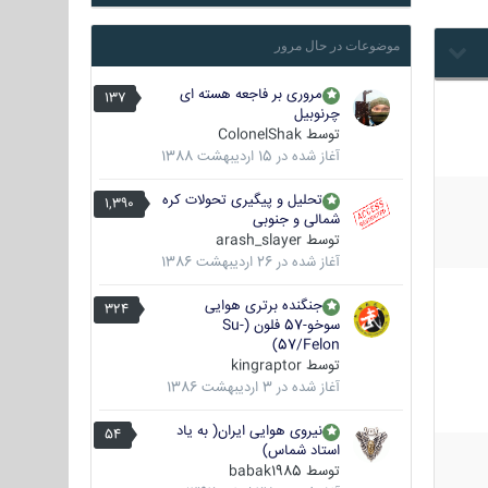
موضوعات در حال مرور
مروری بر فاجعه هسته ای
137
چرنوبیل
توسط
ColonelShak
آغاز شده در
15 اردیبهشت 1388
تحلیل و پیگیری تحولات کره
1,390
شمالی و جنوبی
توسط
arash_slayer
آغاز شده در
26 اردیبهشت 1386
جنگنده برتری هوایی
324
سوخو-57 فلون (Su-
57/Felon)
توسط
kingraptor
آغاز شده در
3 اردیبهشت 1386
نیروی هوایی ایران( به یاد
54
استاد شماس)
توسط
babak1985