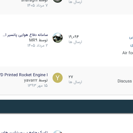
توسط
shafaghi
ارسال ها
7 مرداد 1405
سامانه دفاع هوایی پانسیر ا…
یی
19,094
توسط
MR9
ارسال ها
ی
2 مرداد 1405
Air f
D Printed Rocket Engine I…
27
توسط
yavarrr
Discuss 
ارسال ها
15 مهر 1393
تاپیک جامع بی سرنشین های ز