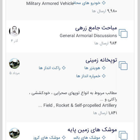
خودرو های محافظت شده
Military Armored Vehicle
9,980
ارسال ها
مباحث جامع زرهی
7
آذر
General Armorial Discussions
1404
984
ارسال ها
توپخانه زمینی
9
مرداد
هویتزر ها
راکت انداز ها
1405
خمپاره انداز ها
مطالب مربوط به انواع توپهای صحرایی ، خودکششی ،
راکتی و ...
Field , Rocket & Self-propelled Artillery ...
1,841
ارسال ها
موشک های زمین پایه
2
مرداد
موشک های بالستیک
موشک های کروز