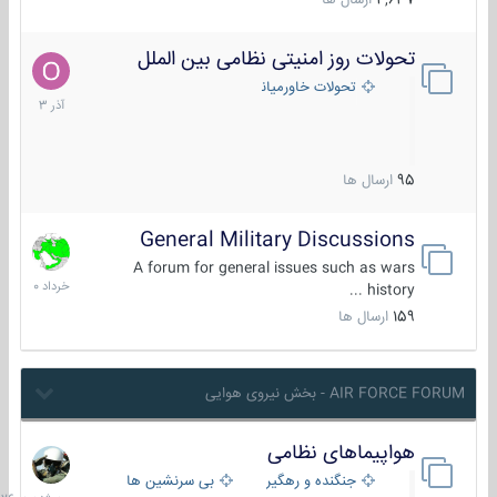
4,637
ارسال ها
تحولات روز امنیتی نظامی بین الملل
21
آذر
تحولات خاورمیانه
1403
95
ارسال ها
General Military Discussions
10
خرداد
A forum for general issues such as wars
1400
history ...
159
ارسال ها
AIR FORCE FORUM - بخش نیروی هوایی
هواپیماهای نظامی
سه
شنبه
جنگنده و رهگیر
بی سرنشین ها
در