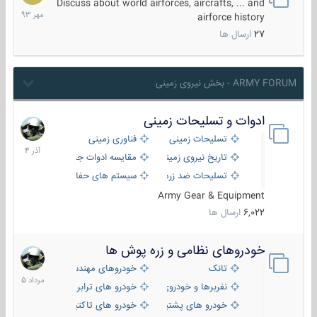
مهر
Discuss about world airforces, aircrafts, ... and
1393
airforce history
27
ارسال ها
ARMY FORUM - بخش نیروی زمینی
ادوات و تسلیحات زمینی
21
آذر
تسلیحات زمینی
فناوری زمینی
1404
تاریخ نیروی زمینی
مقایسه ادوات جنگی
تسلیحات ضد زره
سیستم های حفاظت فعال
Army Gear & Equipment
6,022
ارسال ها
خودروهای نظامی و زره پوش ها
2
مرداد
تانک
خودروهای مهندسی
1405
نفربرها و خودروی های رزمی پیاده نظام
خودرو های ترابری نظامی
خودرو های پشتیبانی آتش ، شناسایی و ضد تانک
خودرو های تاکتیکی نظامی