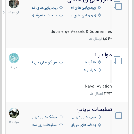
شناور های زیرسطحی
31
اردیبهش
زیردریایی‌های استراتژیک
زیردریایی‌های تهاجمی
1405
زیردریایی های سبک
مباحث متفرقه زیرسطحی
Submerge Vessels & Submarines
1,540
ارسال ها
هوا دریا
12
دی
بالگردها
هواگردهای بال ثابت
1401
هواناوها
Naval Aviation
373
ارسال ها
تسلیحات دریایی
2
مرداد
توپ های دریایی
موشک‌های دریایی
1405
پدافندهای دریاپایه
تسلیحات زیر سطحی