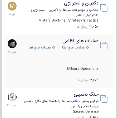
دکترین و استراتژی
27
تیر
مطالب و موضوعات مرتبط با دکترین ، استراتژی و
1405
تاکتیکهای نظامی
Military Doctrine , Strategy & Tactics
12,050
ارسال ها
عملیات های نظامی
5
خرداد
عملیات های نظامی ایران
عملیات های نظامی خارجی
1404
Military Operations
3,279
ارسال ها
جنگ تحمیلی
20
اسفند
در این بخش مطالب مرتبط با هشت سال دفاع مقدس
1403
ایران اسلامی را ارس
Sacred Defense