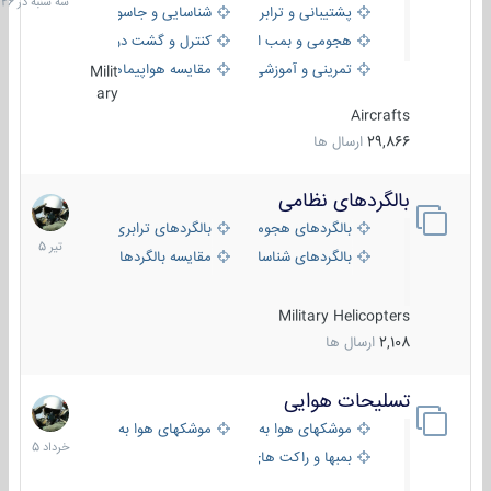
پشتیبانی و ترابری
شناسایی و جاسوسی
18:26
هجومی و بمب افکن
کنترل و گشت دریایی
تمرینی و آموزشی
مقایسه هواپیماها
Milit
ary
Aircrafts
29,866
ارسال ها
بالگردهای نظامی
22
تیر
بالگردهای هجومی
بالگردهای ترابری
1405
بالگردهای شناسایی
مقایسه بالگردها
Military Helicopters
2,108
ارسال ها
تسلیحات هوایی
30
خرداد
موشکهای هوا به هوا
موشکهای هوا به سطح
1405
بمبها و راکت های هوایی