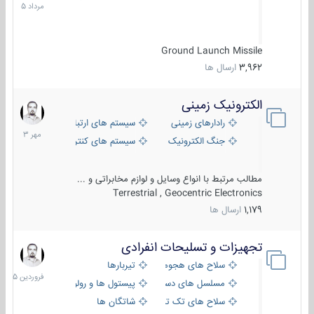
1405
Ground Launch Missile
3,962
ارسال ها
الکترونیک زمینی
1
مهر
رادارهای زمینی
سیستم های ارتباطی و جمع آوری اطلاع
1403
جنگ الکترونیک
سیستم های کنترل آتش و تجهیزات الکتر
مطالب مرتبط با انواع وسایل و لوازم مخابراتی و ...
Terrestrial , Geocentric Electronics
1,179
ارسال ها
تجهیزات و تسلیحات انفرادی
17
فروردین
سلاح های هجومی
تیربارها
1405
مسلسل های دستی
پیستول ها و رولورها
سلاح های تک تیر اندازی
شاتگان ها