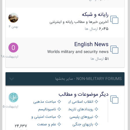
رایانه و شبکه
30
بهمن
آخرین خبرها و مطالب رایانه و اینترنتی
1404
6,045
ارسال ها
English News
10
اردیبهش
Worlds military and security news
1398
51
ارسال ها
NON-MILITARY FORUMS - سایر بخشها
دیگر موضوعات و مطالب
8
اردیبهش
انقلاب اسلامی ایران
مباحث مذهبی
1405
رویدادهای تاریخی و مذهبی
ناسیونالیسم
نیروهای پلیسی
مباحث امنیتی و اطلاعاتی
بازیهای جنگی
علم و صنعت
24,637