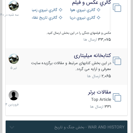
گالري عكس و فيلم
سه
شنبه
گالري نيروي هوايي
گالري نيروي زميني
در
گالري نيروي دريايي
گالري تاریخ نظامی
15:40
عکس و فیلمهای جنگی را در این بخش ارسال کنید.
33,075
ارسال ها
کتابخانه میلیتاری
16
تیر
در این بخش کتابهای مرتبط و مقالات برگزیده سایت
1405
معرفی و ارایه می گردد.
2,065
ارسال ها
مقالات برتر
29
فروردین
Top Article
1404
331
ارسال ها
WAR AND HISTORY - بخش جنگ و تاریخ