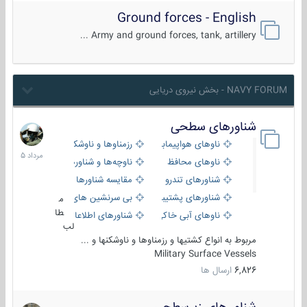
Ground forces - English
Army and ground forces, tank, artillery ...
NAVY FORUM - بخش نیروی دریایی
شناورهای سطحی
2
مرداد
ناوهای هواپیمابر و بالگرد بر
رزمناوها و ناوشکن‌ها
1405
ناوهای محافظ
ناوچه‌ها و شناورهای گشتی
شناورهای تندرو
مقایسه شناورها
شناورهای پشتیبانی
بی سرنشین های دریایی
م
طا
ناوهای آبی خاکی و نیروبر
شناورهای اطلاعاتی و جاسوسی
لب
مربوط به انواع کشتیها و رزمناوها و ناوشکنها و ...
Military Surface Vessels
6,826
ارسال ها