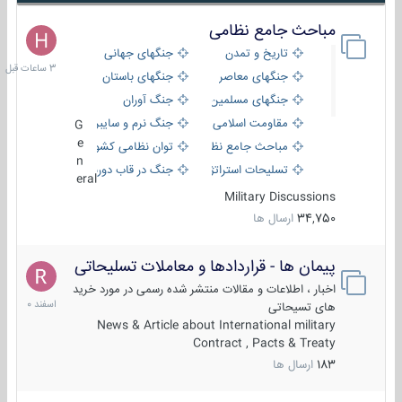
مباحث جامع نظامی
3
ساعات
تاریخ و تمدن
جنگهای جهانی
قبل
جنگهای معاصر
جنگهای باستان
جنگهای مسلمین
جنگ آوران
مقاومت اسلامی
جنگ نرم و سایبری
G
e
مباحث جامع نظامی
توان نظامی کشورها
n
تسلیحات استراتژیک
جنگ در قاب دوربین
eral
Military Discussions
34,750
ارسال ها
پیمان ها - قراردادها و معاملات تسلیحاتی
7
اسفند
اخبار ، اطلاعات و مقالات منتشر شده رسمی در مورد خرید
1400
های تسیحاتی
News & Article about International military
Contract , Pacts & Treaty
183
ارسال ها