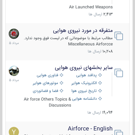
Air Launched Weapons
2,413
ارسال ها
متفرقه در مورد نیروی هوایی
7
مرداد
مطالب مرتبط با موضوعاتی که در لیست فوق وجود ندارد.
1405
Miscellaneous Airforcce
10,208
ارسال ها
سایر بخشهای نیروی هوایی
2
مرداد
پدافند هوایی
فناوری هوایی
1405
الکترونیک هوایی
موتورهای هوایی
تاریخ نیروی هوایی
فضا و فضانوردی
دانشنامه هوایی
Air force Others Topics &
Discussions
19,094
ارسال ها
Airforce - English
15