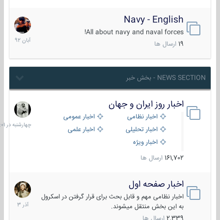
Navy - English
22
آبان
All about navy and naval forces!
1392
19
ارسال ها
NEWS SECTION - بخش خبر
اخبار روز ایران و جهان
چهارشنبه
در
اخبار نظامی
اخبار عمومی
06:01
اخبار تحلیلی
اخبار علمی
اخبار ویژه
161,702
ارسال ها
اخبار صفحه اول
7
آذر
اخبار نظامی مهم و قابل بحث برای قرار گرفتن در اسکرول
1403
به این بخش منتقل میشوند.
2,339
ارسال ها