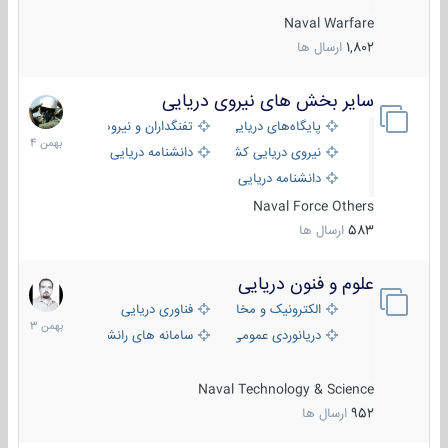
Naval Warfare
1,802
ارسال ها
سایر بخش های نیروی دریایی
22
بهمن
پایگاه‌های دریایی
تفنگداران و نیروهای ویژه‌ی دریایی
1404
نیروی دریایی کشورهای مختلف
دانشنامه دریایی
دانشنامه دریایی کپی
Naval Force Others
583
ارسال ها
علوم و فنون دریایی
6
بهمن
الکترونیک و مخابرات دریایی
فناوری دریایی
1403
دریانوردی عمومی
سامانه های رانشی دریایی
Naval Technology & Science
952
ارسال ها