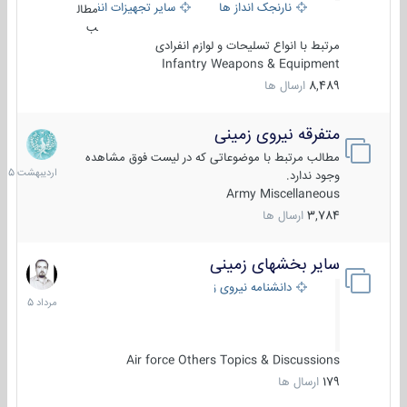
نارنجک انداز ها
سایر تجهیزات انفرادی
مطال
ب
مرتبط با انواع تسلیحات و لوازم انفرادی
Infantry Weapons & Equipment
8,489
ارسال ها
متفرقه نیروی زمینی
27
اردیبهش
مطالب مرتبط با موضوعاتی که در لیست فوق مشاهده
1405
وجود ندارد.
Army Miscellaneous
3,784
ارسال ها
سایر بخشهای زمینی
9
مرداد
دانشنامه نیروی زمینی
1405
Air force Others Topics & Discussions
179
ارسال ها