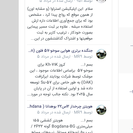
توسط
951
·
ارسال شده در
مرداد 5
سلام این اپلیکیشن استراوا (و مشابه اون)
از همون موقع که رواج پیدا کرد ، مشخص
بود که برای جمع‌آوری اطلاعات داره ارش
استفاده میشه . علاوه بر ثبت مسیر پیمایی
بصورت خودکار ، ترغیب کاربر به ثبت
موقعیتها و اشتراک‌ گذاشتنشون در این...
جنگنده برتری هوایی سوخو-57 فلون (Su-57/Felon)
توسط
MR9
·
ارسال شده در
مرداد 5
بسم ا... کروز Kh-71K برای
سوخو-57 براساس اطلاعات موجود ، این
موشک توسط شرکت یونایتد ایرکرافت
(OAK) به طور خاص برای Su-57 توسعه
داده شد و اولین استفاده از آن در پایان
…
سال 2025 بود. نکته جالب توجه در مورد...
هویتزر چرخدار 2اس22 بوهدانا ( wheeled howitzer 2S22 Bohdana )
توسط
MR9
·
ارسال شده در
مرداد 5
بسم ا... هویتزر کششی ۱۵۵
میلی‌متری Bogdana-BG گونه 2P22 /
تیپ ۵۰ توپخانه مستقل نیروهای مسلح