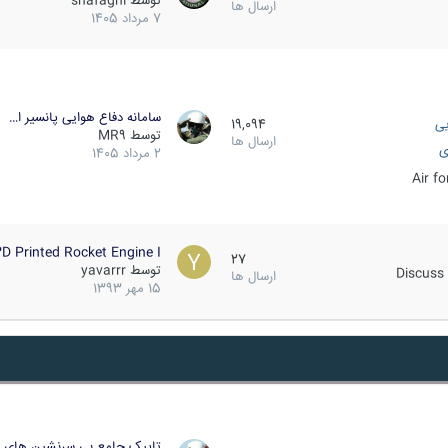
توسط
shafaghi
ارسال ها
7 مرداد 1405
سامانه دفاع هوایی پانسیر ا…
یی
19,094
توسط
MR9
ارسال ها
ی
2 مرداد 1405
Air f
D Printed Rocket Engine I…
27
توسط
yavarrr
Discuss 
ارسال ها
15 مهر 1393
تاپیک جامع بی سرنشین های ز