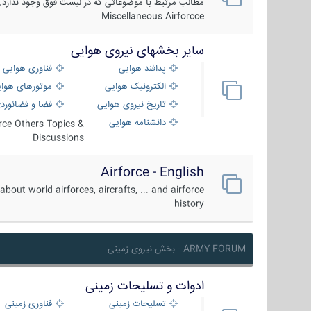
مطالب مرتبط با موضوعاتی که در لیست فوق وجود ندارد.
Miscellaneous Airforcce
سایر بخشهای نیروی هوایی
پدافند هوایی
فناوری هوایی
الکترونیک هوایی
موتورهای هوا
تاریخ نیروی هوایی
فضا و فضانورد
دانشنامه هوایی
orce Others Topics &
Discussions
Airforce - English
about world airforces, aircrafts, ... and airforce
history
ARMY FORUM - بخش نیروی زمینی
ادوات و تسلیحات زمینی
تسلیحات زمینی
فناوری زمینی