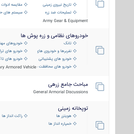
تاریخ نیروی زمینی
مقایسه ادوات 
تسلیحات ضد زره
سیستم های حف
Army Gear & Equipment
خودروهای نظامی و زره پوش ها
تانک
خودروهای مهن
نفربرها و خودروی های رزمی پیاده نظام
خودرو های ترا
خودرو های پشتیبانی آتش ، شناسایی و ضد ت
خودرو های تاک
خودرو های محافظت شده
tary Armored Vehicle
مباحث جامع زرهی
General Armorial Discussions
توپخانه زمینی
هویتزر ها
راکت انداز ها
خمپاره انداز ها