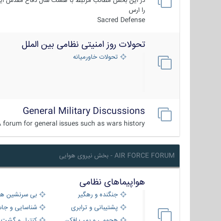
در این بخش مطالب مرتبط با هشت سال دفاع مقدس ایر
را ارس
Sacred Defense
تحولات روز امنیتی نظامی بین الملل
تحولات خاورمیانه
General Military Discussions
 forum for general issues such as wars history ...
AIR FORCE FORUM - بخش نیروی هوایی
هواپیماهای نظامی
جنگنده و رهگیر
بی سرنشین ها
پشتیبانی و ترابری
شناسایی و جا
هجومی و بمب افکن
کنترل و گشت د