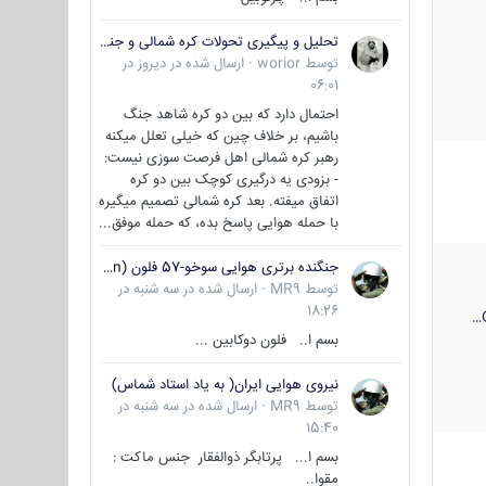
تحلیل و پیگیری تحولات کره شمالی و جنوبی
توسط
worior
·
ارسال شده در
دیروز در
06:01
احتمال دارد که بین دو کره شاهد جنگ
باشیم، بر خلاف چین که خیلی تعلل میکنه
رهبر کره شمالی اهل فرصت سوزی نیست:
- بزودی یه درگیری کوچک بین دو کره
اتفاق میفته. بعد کره شمالی تصمیم میگیره
با حمله هوایی پاسخ بده، که حمله موفق...
جنگنده برتری هوایی سوخو-57 فلون (Su-57/Felon)
توسط
MR9
·
ارسال شده در
سه شنبه در
18:26
بسم ا.. فلون دوکابین ...
نیروی هوایی ایران( به یاد استاد شماس)
توسط
MR9
·
ارسال شده در
سه شنبه در
15:40
بسم ا... پرتابگر ذوالفقار جنس ماکت :
مقوا..