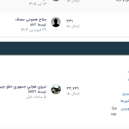
ارسال ها
16 تیر 1405
سلاح هجومی مصاف
331
توسط
ak2
ارسال ها
29 فروردین 1404
نيروي هوايي جمهوري خلق چي
34,749
توسط
MR9
بری
ارسال ها
5 ساعات قبل
ورها
ربین
Ge
ner