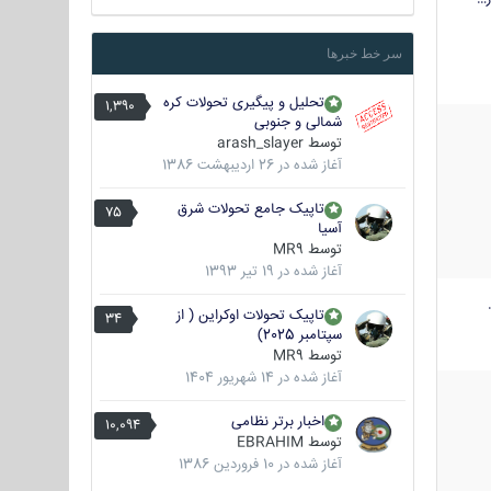
سر خط خبرها
تحلیل و پیگیری تحولات کره
1,390
شمالی و جنوبی
توسط
arash_slayer
آغاز شده در
26 اردیبهشت 1386
تاپیک جامع تحولات شرق
75
آسیا
توسط
MR9
آغاز شده در
19 تیر 1393
تاپیک تحولات اوکراین ( از
34
سپتامبر 2025)
توسط
MR9
آغاز شده در
14 شهریور 1404
اخبار برتر نظامی
10,094
توسط
EBRAHIM
آغاز شده در
10 فروردین 1386