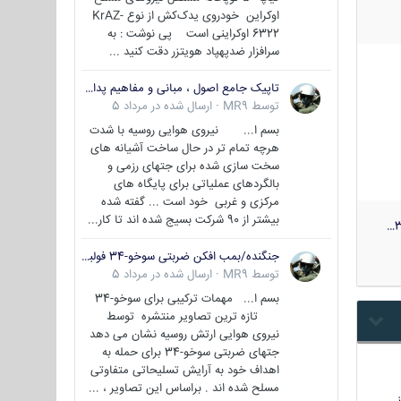
اوکراین خودروی یدک‌کش از نوع KrAZ-
6322 اوکراینی است پی نوشت : به
سرافزار ضدپهپاد هویتزر دقت کنید ...
تاپیک جامع اصول ، مبانی و مفاهیم پدافند غیر عامل
توسط
MR9
·
ارسال شده در
مرداد 5
بسم ا... نیروی هوایی روسیه با شدت
هرچه تمام تر در حال ساخت آشیانه های
سخت سازی شده برای جتهای رزمی و
بالگردهای عملیاتی برای پایگاه های
مرکزی و غربی خود است ... گفته شده
بیشتر از 90 شرکت بسیج شده اند تا کار...
3
جنگنده/بمب افکن ضربتی سوخو-34 فولبک ( Sukhoi Su-34/Fullback)
توسط
MR9
·
ارسال شده در
مرداد 5
بسم ا... مهمات ترکیبی برای سوخو-34
تازه ترین تصاویر منتشره توسط
نیروی هوایی ارتش روسیه نشان می دهد
جتهای ضربتی سوخو-34 برای حمله به
اهداف خود به آرایش تسلیحاتی متفاوتی
مسلح شده اند . براساس این تصاویر ، ...
…