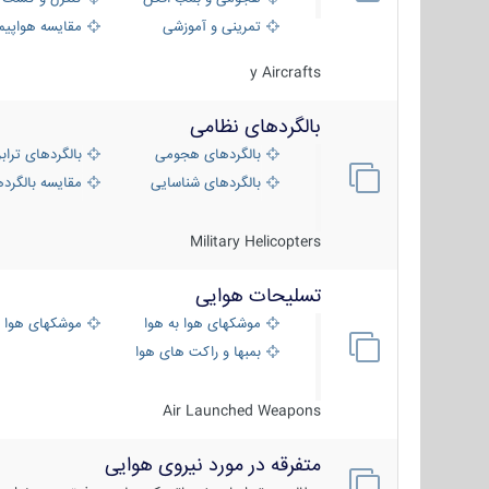
تمرینی و آموزشی
مقایسه هواپیم
y Aircrafts
بالگردهای نظامی
بالگردهای هجومی
بالگردهای تراب
بالگردهای شناسایی
مقایسه بالگرده
Military Helicopters
تسلیحات هوایی
موشکهای هوا به هوا
موشکهای هوا 
بمبها و راکت های هوایی
Air Launched Weapons
متفرقه در مورد نیروی هوایی