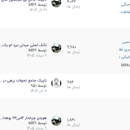
6,022
جنگی
توسط
MR9
ارسال ها
21 آذر 1404
اظت فعال
دسی
تانک اصلی میدان نبرد ام-یک…
9,980
بری نظامی
توسط
MR9
ارسال ها
2 مرداد 1405
انک
تیکی نظامی
Mili
تاپیک جامع تحولات زرهی در …
984
توسط
951
ارسال ها
7 آذر 1404
هویتزر چرخدار 2اس22 بوهدا…
1,841
توسط
MR9
ارسال ها
9 مرداد 1405