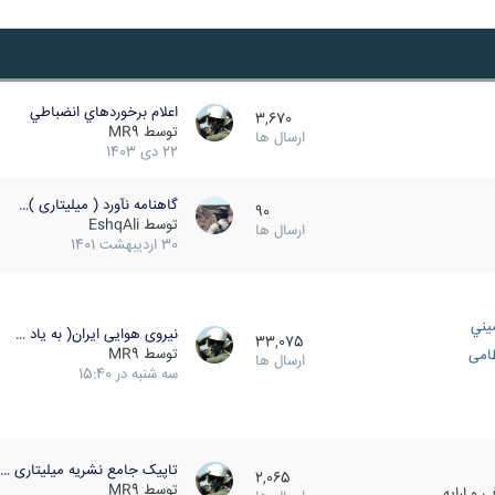
اعلام برخوردهاي انضباطي
3,670
توسط
MR9
ارسال ها
22 دی 1403
گاهنامه نآورد ( میلیتاری )…
90
توسط
EshqAli
ارسال ها
30 اردیبهشت 1401
يني
نیروی هوایی ایران( به یاد …
33,075
توسط
MR9
ظامی
ارسال ها
سه شنبه در 15:40
تاپیک جامع نشریه میلیتاری …
2,065
توسط
MR9
 و ارایه