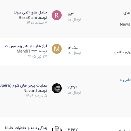
حامل های اتمی سوئد
 های
183
توسط
RezaKiani
ارسال ها
7 اسفند 1400
News &
فراز هایی از هنر رزم سون ت…
12,050
توسط
MahdiT313
کهای نظامی
ارسال ها
27 تیر 1405
ظامی خارجی
عملیات پیجر های شوم (Opera…
3,279
توسط
Navard
ارسال ها
5 خرداد 1404
زندگی نامه و خاطرات خلبانا…
4,637