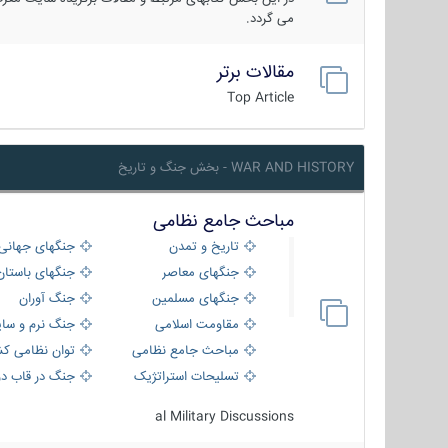
می گردد.
مقالات برتر
Top Article
WAR AND HISTORY - بخش جنگ و تاریخ
مباحث جامع نظامی
تاریخ و تمدن
جنگهای جهانی
جنگهای معاصر
جنگهای باستان
جنگهای مسلمین
جنگ آوران
مقاومت اسلامی
جنگ نرم و سای
مباحث جامع نظامی
توان نظامی کش
تسلیحات استراتژیک
جنگ در قاب دو
al Military Discussions