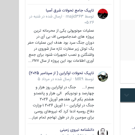
تاپیک جامع تحولات شرق آسیا
توسط
majid363
·
ارسال شده در
شنبه در
05:26
عملیات مونوپولی یکی از محرمانه ترین
پروژه های ضدجاسوسی اف بی آی در
دوران جنگ سرد بود هدف این عملیات حفر
یک تونل زیر سفارت تازه ساز شوروی در
واشنگتن و نصب تجهیزات شنود برای جمع
آوری اطلاعات بود این پروژه از سال ۱۹۷۷...
تاپیک تحولات اوکراین ( از سپتامبر 2025)
توسط
MR9
·
ارسال شده در
مرداد 5
بسم ا... جنگ در اوکراین روز هزار و
چهارصد و نودویکم الی هزار و پانصدو
هشتم یکم الی هفدهم آوریل 2026
جنگ در اوکراین – 1 آوریل 2026 1-وزارت
دفاع روسیه ادعا کرد که نیروهای روسی
برای سومین بار در طول تهاجم تمام عیار...
دانشنامه نیروی زمینی