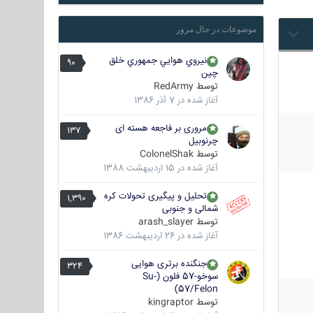
موضوعات در حال مرور
نيروي هوايي جمهوري خلق
90
چين
توسط
RedArmy
آغاز شده در
7 آذر 1386
مروری بر فاجعه هسته ای
137
چرنوبیل
توسط
ColonelShak
آغاز شده در
15 اردیبهشت 1388
تحلیل و پیگیری تحولات کره
1,390
شمالی و جنوبی
توسط
arash_slayer
آغاز شده در
26 اردیبهشت 1386
جنگنده برتری هوایی
324
سوخو-57 فلون (Su-
57/Felon)
توسط
kingraptor