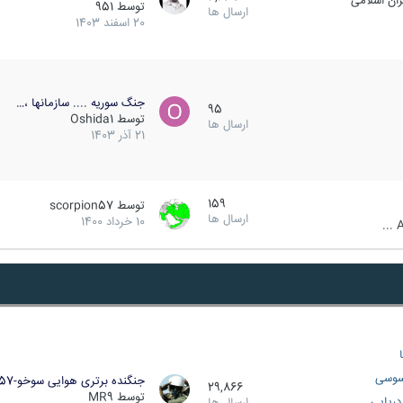
ان اسلامی
توسط
951
ارسال ها
20 اسفند 1403
جنگ سوریه .... سازمانها ،…
95
توسط
Oshida1
ارسال ها
21 آذر 1403
159
توسط
scorpion57
ارسال ها
10 خرداد 1400
A
سوسی
جنگنده برتری هوایی سوخو-57…
29,866
توسط
MR9
ریایی
ارسال ها