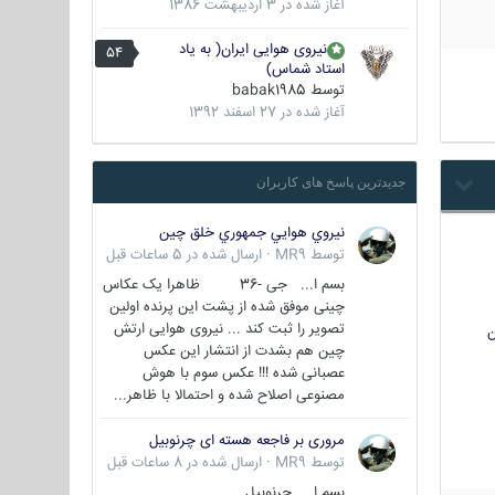
آغاز شده در
3 اردیبهشت 1386
نیروی هوایی ایران( به یاد
54
استاد شماس)
توسط
babak1985
آغاز شده در
27 اسفند 1392
جدیدترین پاسخ های کاربران
نيروي هوايي جمهوري خلق چين
توسط
MR9
·
ارسال شده در
5 ساعات قبل
بسم ا... جی -36 ظاهرا یک عکاس
چینی موفق شده از پشت این پرنده اولین
تصویر را ثبت کند ... نیروی هوایی ارتش
ن
چین هم بشدت از انتشار این عکس
عصبانی شده !!! عکس سوم با هوش
مصنوعی اصلاح شده و احتمالا با ظاهر...
مروری بر فاجعه هسته ای چرنوبیل
توسط
MR9
·
ارسال شده در
8 ساعات قبل
بسم ا.. چرنوبیل