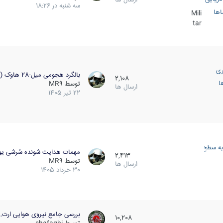
سه شنبه در 18:26
اها
Mili
tar
ری
بالگرد هجومی میل-28 هاوک (…
2,108
ا
توسط
MR9
ارسال ها
22 تیر 1405
به سطح
مهمات هدایت شونده سُرشی یو
2,413
توسط
MR9
ارسال ها
30 خرداد 1405
بررسی جامع نیروی هوایی ارت…
10,208