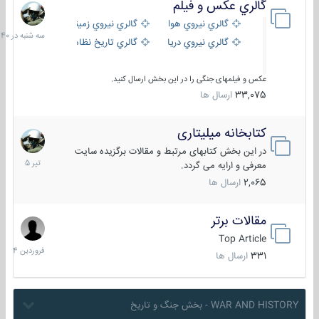
گالري عكس و فيلم
سه
شنبه
گالري نيروي هوايي
گالري نيروي زميني
در
گالري نيروي دريايي
گالري تاریخ نظامی
15:40
عکس و فیلمهای جنگی را در این بخش ارسال کنید.
33,075
ارسال ها
کتابخانه میلیتاری
16
تیر
در این بخش کتابهای مرتبط و مقالات برگزیده سایت
1405
معرفی و ارایه می گردد.
2,065
ارسال ها
مقالات برتر
29
فروردین
Top Article
1404
331
ارسال ها
WAR AND HISTORY - بخش جنگ و تاریخ