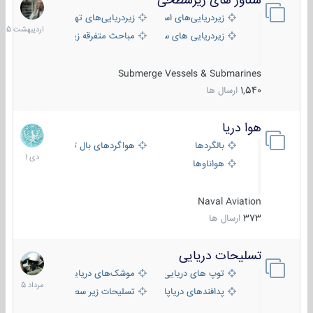
شناور های زیرسطحی
31
اردیبهش
زیردریایی‌های استراتژیک
زیردریایی‌های تهاجمی
1405
زیردریایی های سبک
مباحث متفرقه زیرسطحی
Submerge Vessels & Submarines
1,540
ارسال ها
هوا دریا
12
دی
بالگردها
هواگردهای بال ثابت
1401
هواناوها
Naval Aviation
373
ارسال ها
تسلیحات دریایی
2
مرداد
توپ های دریایی
موشک‌های دریایی
1405
پدافندهای دریاپایه
تسلیحات زیر سطحی