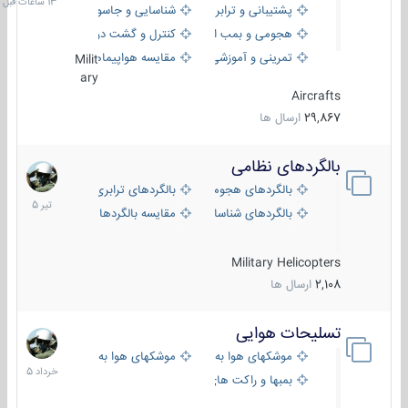
پشتیبانی و ترابری
شناسایی و جاسوسی
هجومی و بمب افکن
کنترل و گشت دریایی
تمرینی و آموزشی
مقایسه هواپیماها
Milit
ary
Aircrafts
29,867
ارسال ها
بالگردهای نظامی
22
تیر
بالگردهای هجومی
بالگردهای ترابری
1405
بالگردهای شناسایی
مقایسه بالگردها
Military Helicopters
2,108
ارسال ها
تسلیحات هوایی
30
خرداد
موشکهای هوا به هوا
موشکهای هوا به سطح
1405
بمبها و راکت های هوایی