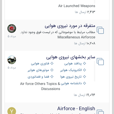
Air Launched Weapons
2,413
ارسال ها
متفرقه در مورد نیروی هوایی
7
مرداد
مطالب مرتبط با موضوعاتی که در لیست فوق وجود ندارد.
1405
Miscellaneous Airforcce
10,208
ارسال ها
سایر بخشهای نیروی هوایی
2
مرداد
پدافند هوایی
فناوری هوایی
1405
الکترونیک هوایی
موتورهای هوایی
تاریخ نیروی هوایی
فضا و فضانوردی
دانشنامه هوایی
Air force Others Topics &
Discussions
19,094
ارسال ها
Airforce - English
15