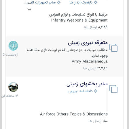
نارنجک انداز ها
سایر تجهیزات انفرادی
مطال
ب
مرتبط با انواع تسلیحات و لوازم انفرادی
Infantry Weapons & Equipment
8,489
ارسال ها
متفرقه نیروی زمینی
27
اردیبهش
مطالب مرتبط با موضوعاتی که در لیست فوق مشاهده
1405
وجود ندارد.
Army Miscellaneous
3,784
ارسال ها
سایر بخشهای زمینی
14
ساعات
دانشنامه نیروی زمینی
قبل
Air force Others Topics & Discussions
180
ارسال ها