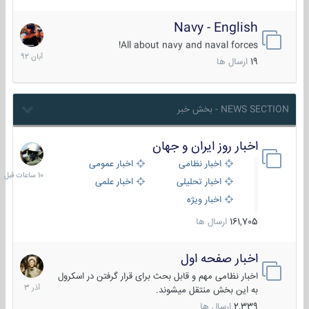
Navy - English
22
آبان
All about navy and naval forces!
1392
19
ارسال ها
NEWS SECTION - بخش خبر
اخبار روز ایران و جهان
10
ساعات
اخبار نظامی
اخبار عمومی
قبل
اخبار تحلیلی
اخبار علمی
اخبار ویژه
161,705
ارسال ها
اخبار صفحه اول
7
آذر
اخبار نظامی مهم و قابل بحث برای قرار گرفتن در اسکرول
1403
به این بخش منتقل میشوند.
2,339
ارسال ها