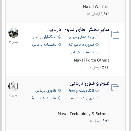
Naval Warfare
1,802
ارسال ها
سایر بخش های نیروی دریایی
22
بهمن
پایگاه‌های دریایی
تفنگداران و نیروهای ویژه‌ی دریایی
1404
نیروی دریایی کشورهای مختلف
دانشنامه دریایی
دانشنامه دریایی کپی
Naval Force Others
583
ارسال ها
علوم و فنون دریایی
6
بهمن
الکترونیک و مخابرات دریایی
فناوری دریایی
1403
دریانوردی عمومی
سامانه های رانشی دریایی
Naval Technology & Science
952
ارسال ها