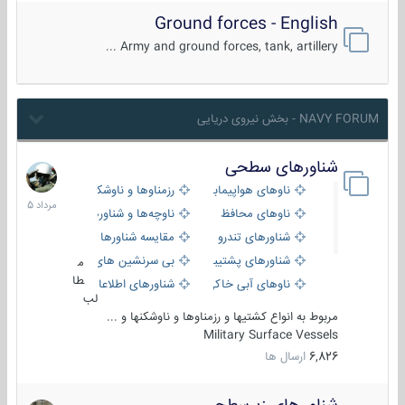
Ground forces - English
Army and ground forces, tank, artillery ...
NAVY FORUM - بخش نیروی دریایی
شناورهای سطحی
2
مرداد
ناوهای هواپیمابر و بالگرد بر
رزمناوها و ناوشکن‌ها
1405
ناوهای محافظ
ناوچه‌ها و شناورهای گشتی
شناورهای تندرو
مقایسه شناورها
شناورهای پشتیبانی
بی سرنشین های دریایی
م
طا
ناوهای آبی خاکی و نیروبر
شناورهای اطلاعاتی و جاسوسی
لب
مربوط به انواع کشتیها و رزمناوها و ناوشکنها و ...
Military Surface Vessels
6,826
ارسال ها