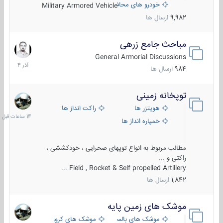
خودرو های محافظت شده
Military Armored Vehicle
9,982
ارسال ها
مباحث جامع زرهی
7
آذر
General Armorial Discussions
1404
984
ارسال ها
توپخانه زمینی
14
ساعات
هویتزر ها
راکت انداز ها
قبل
خمپاره انداز ها
مطالب مربوط به انواع توپهای صحرایی ، خودکششی ،
راکتی و ...
Field , Rocket & Self-propelled Artillery ...
1,842
ارسال ها
موشک های زمین پایه
2
مرداد
موشک های بالستیک
موشک های کروز