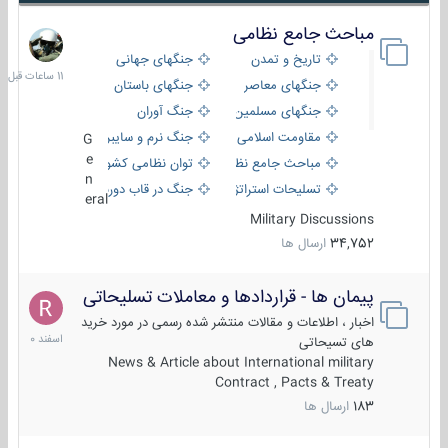
مباحث جامع نظامی
11
ساعات
تاریخ و تمدن
جنگهای جهانی
قبل
جنگهای معاصر
جنگهای باستان
جنگهای مسلمین
جنگ آوران
مقاومت اسلامی
جنگ نرم و سایبری
G
e
مباحث جامع نظامی
توان نظامی کشورها
n
تسلیحات استراتژیک
جنگ در قاب دوربین
eral
Military Discussions
34,752
ارسال ها
پیمان ها - قراردادها و معاملات تسلیحاتی
7
اسفند
اخبار ، اطلاعات و مقالات منتشر شده رسمی در مورد خرید
1400
های تسیحاتی
News & Article about International military
Contract , Pacts & Treaty
183
ارسال ها