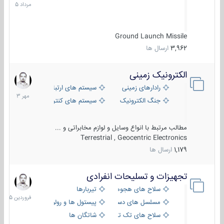
1405
Ground Launch Missile
3,962
ارسال ها
الکترونیک زمینی
1
مهر
رادارهای زمینی
سیستم های ارتباطی و جمع آوری اطلاع
1403
جنگ الکترونیک
سیستم های کنترل آتش و تجهیزات الکتر
مطالب مرتبط با انواع وسایل و لوازم مخابراتی و ...
Terrestrial , Geocentric Electronics
1,179
ارسال ها
تجهیزات و تسلیحات انفرادی
17
فروردین
سلاح های هجومی
تیربارها
1405
مسلسل های دستی
پیستول ها و رولورها
سلاح های تک تیر اندازی
شاتگان ها