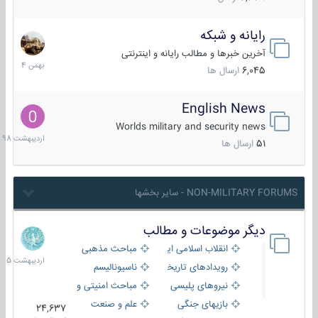
رایانه و شبکه
30
بهمن
آخرین خبرها و مطالب رایانه و اینترنتی
1404
6,045
ارسال ها
English News
10
اردیبهش
Worlds military and security news
1398
51
ارسال ها
NON-MILITARY FORUMS - سایر بخشها
دیگر موضوعات و مطالب
8
اردیبهش
انقلاب اسلامی ایران
مباحث مذهبی
1405
رویدادهای تاریخی و مذهبی
ناسیونالیسم
نیروهای پلیسی
مباحث امنیتی و اطلاعاتی
بازیهای جنگی
علم و صنعت
24,637