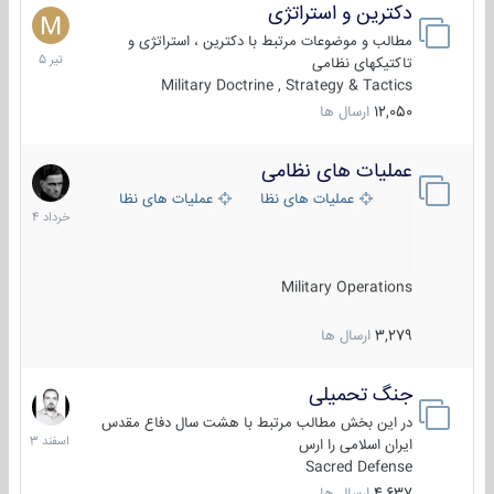
دکترین و استراتژی
27
تیر
مطالب و موضوعات مرتبط با دکترین ، استراتژی و
1405
تاکتیکهای نظامی
Military Doctrine , Strategy & Tactics
12,050
ارسال ها
عملیات های نظامی
5
خرداد
عملیات های نظامی ایران
عملیات های نظامی خارجی
1404
Military Operations
3,279
ارسال ها
جنگ تحمیلی
20
اسفند
در این بخش مطالب مرتبط با هشت سال دفاع مقدس
1403
ایران اسلامی را ارس
Sacred Defense