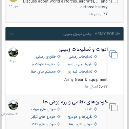
مهر
Discuss about world airforces, aircrafts, ... and
1393
airforce history
27
ارسال ها
ARMY FORUM - بخش نیروی زمینی
ادوات و تسلیحات زمینی
21
آذر
تسلیحات زمینی
فناوری زمینی
1404
تاریخ نیروی زمینی
مقایسه ادوات جنگی
تسلیحات ضد زره
سیستم های حفاظت فعال
Army Gear & Equipment
6,022
ارسال ها
خودروهای نظامی و زره پوش ها
14
ساعات
تانک
خودروهای مهندسی
قبل
نفربرها و خودروی های رزمی پیاده نظام
خودرو های ترابری نظامی
خودرو های پشتیبانی آتش ، شناسایی و ضد تانک
خودرو های تاکتیکی نظامی