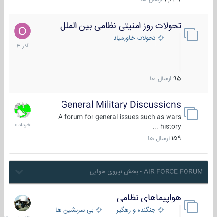
4,637
ارسال ها
تحولات روز امنیتی نظامی بین الملل
21
آذر
تحولات خاورمیانه
1403
95
ارسال ها
General Military Discussions
10
خرداد
A forum for general issues such as wars
1400
history ...
159
ارسال ها
AIR FORCE FORUM - بخش نیروی هوایی
هواپیماهای نظامی
13
ساعات
جنگنده و رهگیر
بی سرنشین ها
قبل