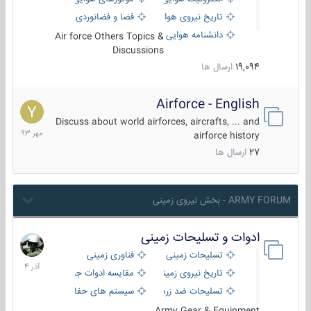
تاریخ نیروی هوایی
فضا و فضانوردی
دانشنامه هوایی
Air force Others Topics &
Discussions
19,094
ارسال ها
Airforce - English
15
مهر
Discuss about world airforces, aircrafts, ... and
1393
airforce history
27
ارسال ها
ARMY FORUM - بخش نیروی زمینی
ادوات و تسلیحات زمینی
21
آذر
تسلیحات زمینی
فناوری زمینی
1404
تاریخ نیروی زمینی
مقایسه ادوات جنگی
تسلیحات ضد زره
سیستم های حفاظت فعال
Army Gear & Equipment