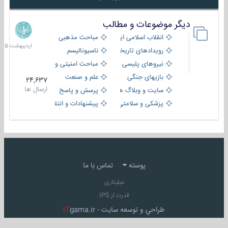
دیگر موضوعات و مطالب
8
اردیبهش
انقلاب اسلامی ایران
مباحث مذهبی
1405
رویدادهای تاریخی و مذهبی
ناسیونالیسم
نیروهای پلیسی
مباحث امنیتی و اطلاعاتی
بازیهای جنگی
علم و صنعت
24,637
ارسال ها
سایت و وبلاگ ها
پرسش و پاسخ
پزشکی و سلامتی
پیشنهادات و انتقادات
پوسته
تماس با ما
میلیتاری
قدرت از IPS
طراحي و توسعه سايت -
gama.ir
iT