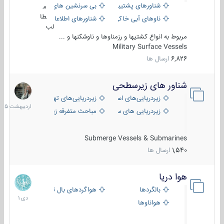
شناورهای پشتیبانی
بی سرنشین های دریایی
م
طا
ناوهای آبی خاکی و نیروبر
شناورهای اطلاعاتی و جاسوسی
لب
مربوط به انواع کشتیها و رزمناوها و ناوشکنها و ...
Military Surface Vessels
6,826
ارسال ها
شناور های زیرسطحی
31
اردیبهش
زیردریایی‌های استراتژیک
زیردریایی‌های تهاجمی
1405
زیردریایی های سبک
مباحث متفرقه زیرسطحی
Submerge Vessels & Submarines
1,540
ارسال ها
هوا دریا
12
دی
بالگردها
هواگردهای بال ثابت
1401
هواناوها