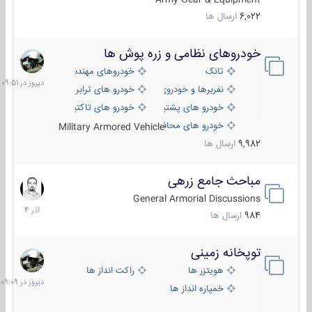
6,022
ارسال ها
خودروهای نظامی و زره پوش ها
دیروز
در
تانک
خودروهای مهندسی
09:51
نفربرها و خودروی های رزمی پیاده نظام
خودرو های ترابری نظامی
خودرو های پشتیبانی آتش ، شناسایی و ضد تانک
خودرو های تاکتیکی نظامی
خودرو های محافظت شده
Military Armored Vehicle
9,982
ارسال ها
مباحث جامع زرهی
7
آذر
General Armorial Discussions
1404
984
ارسال ها
توپخانه زمینی
دیروز
در
هویتزر ها
راکت انداز ها
09:09
خمپاره انداز ها