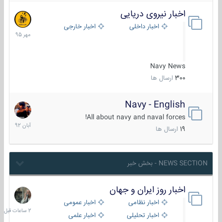
اخبار نیروی دریایی
27
مهر
اخبار داخلی
اخبار خارجی
1395
Navy News
300
ارسال ها
Navy - English
22
آبان
All about navy and naval forces!
1392
19
ارسال ها
NEWS SECTION - بخش خبر
اخبار روز ایران و جهان
2
ساعات
اخبار نظامی
اخبار عمومی
قبل
اخبار تحلیلی
اخبار علمی