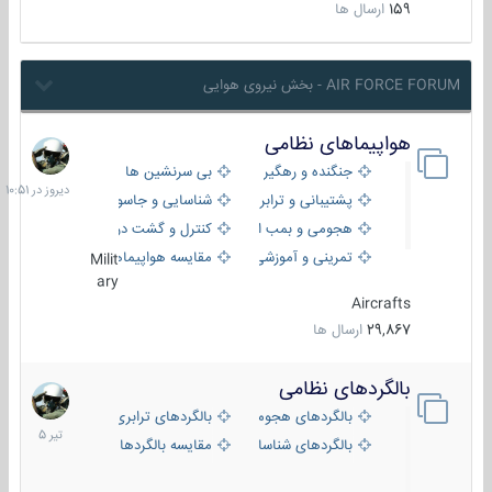
159
ارسال ها
AIR FORCE FORUM - بخش نیروی هوایی
هواپیماهای نظامی
دیروز
در
جنگنده و رهگیر
بی سرنشین ها
10:51
پشتیبانی و ترابری
شناسایی و جاسوسی
هجومی و بمب افکن
کنترل و گشت دریایی
تمرینی و آموزشی
مقایسه هواپیماها
Milit
ary
Aircrafts
29,867
ارسال ها
بالگردهای نظامی
22
تیر
بالگردهای هجومی
بالگردهای ترابری
1405
بالگردهای شناسایی
مقایسه بالگردها