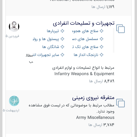
1,179
ارسال ها
تجهیزات و تسلیحات انفرادی
17
فروردین
سلاح های هجومی
تیربارها
1405
مسلسل های دستی
پیستول ها و رولورها
سلاح های تک تیر اندازی
شاتگان ها
نارنجک انداز ها
سایر تجهیزات انفرادی
مطال
ب
مرتبط با انواع تسلیحات و لوازم انفرادی
Infantry Weapons & Equipment
8,489
ارسال ها
متفرقه نیروی زمینی
27
اردیبهش
مطالب مرتبط با موضوعاتی که در لیست فوق مشاهده
1405
وجود ندارد.
Army Miscellaneous
3,784
ارسال ها