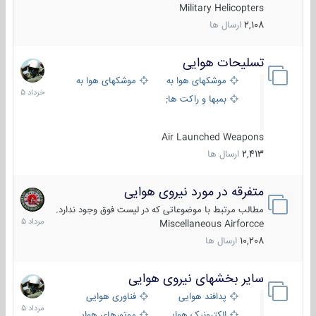
Military Helicopters
2,108
ارسال ها
تسلیحات هوایی
30
خرداد
موشکهای هوا به هوا
موشکهای هوا به سطح
1405
بمبها و راکت های هوایی
Air Launched Weapons
2,413
ارسال ها
متفرقه در مورد نیروی هوایی
7
مرداد
مطالب مرتبط با موضوعاتی که در لیست فوق وجود ندارد.
1405
Miscellaneous Airforcce
10,208
ارسال ها
سایر بخشهای نیروی هوایی
2
مرداد
پدافند هوایی
فناوری هوایی
1405
الکترونیک هوایی
موتورهای هوایی