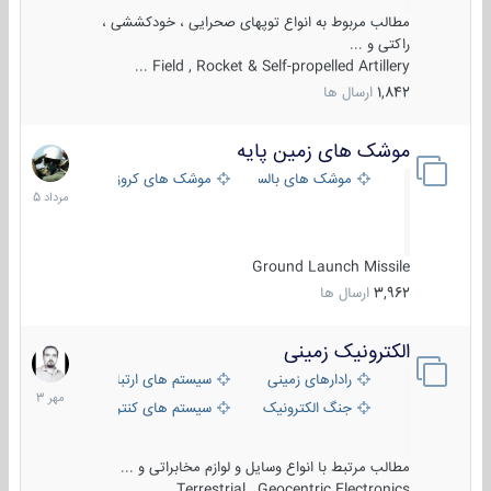
مطالب مربوط به انواع توپهای صحرایی ، خودکششی ،
راکتی و ...
Field , Rocket & Self-propelled Artillery ...
1,842
ارسال ها
موشک های زمین پایه
2
مرداد
موشک های بالستیک
موشک های کروز
1405
Ground Launch Missile
3,962
ارسال ها
الکترونیک زمینی
1
مهر
رادارهای زمینی
سیستم های ارتباطی و جمع آوری اطلاع
1403
جنگ الکترونیک
سیستم های کنترل آتش و تجهیزات الکتر
مطالب مرتبط با انواع وسایل و لوازم مخابراتی و ...
Terrestrial , Geocentric Electronics