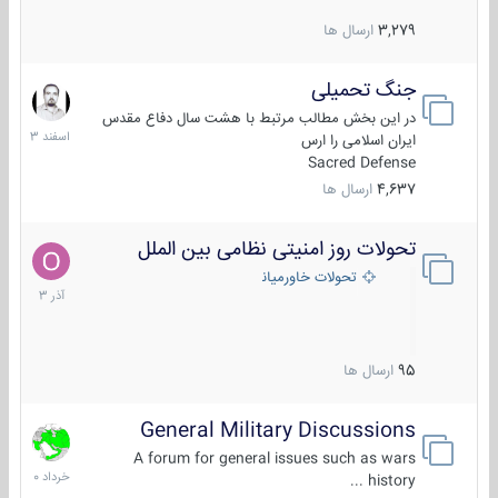
3,279
ارسال ها
جنگ تحمیلی
20
اسفند
در این بخش مطالب مرتبط با هشت سال دفاع مقدس
1403
ایران اسلامی را ارس
Sacred Defense
4,637
ارسال ها
تحولات روز امنیتی نظامی بین الملل
21
آذر
تحولات خاورمیانه
1403
95
ارسال ها
General Military Discussions
10
خرداد
A forum for general issues such as wars
1400
history ...