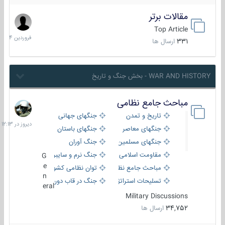
مقالات برتر
29
فروردین
Top Article
1404
331
ارسال ها
WAR AND HISTORY - بخش جنگ و تاریخ
مباحث جامع نظامی
دیروز
در
تاریخ و تمدن
جنگهای جهانی
12:13
جنگهای معاصر
جنگهای باستان
جنگهای مسلمین
جنگ آوران
مقاومت اسلامی
جنگ نرم و سایبری
G
e
مباحث جامع نظامی
توان نظامی کشورها
n
تسلیحات استراتژیک
جنگ در قاب دوربین
eral
Military Discussions
34,752
ارسال ها