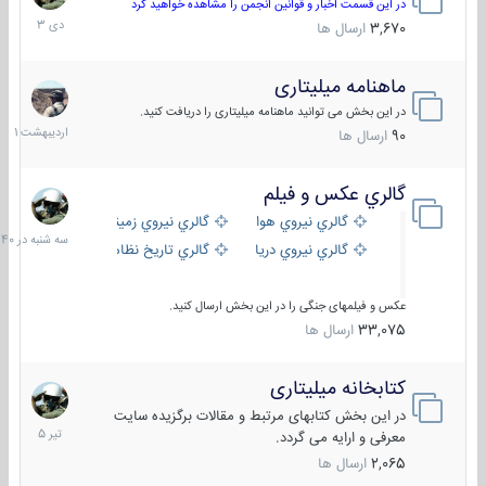
دی
در این قسمت اخبار و قوانین انجمن را مشاهده خواهید کرد
1403
3,670
ارسال ها
ماهنامه میلیتاری
30
اردیبهش
در این بخش می توانید ماهنامه میلیتاری را دریافت کنید.
1401
90
ارسال ها
گالري عكس و فيلم
سه
شنبه
گالري نيروي هوايي
گالري نيروي زميني
در
گالري نيروي دريايي
گالري تاریخ نظامی
15:40
عکس و فیلمهای جنگی را در این بخش ارسال کنید.
33,075
ارسال ها
کتابخانه میلیتاری
16
تیر
در این بخش کتابهای مرتبط و مقالات برگزیده سایت
1405
معرفی و ارایه می گردد.
2,065
ارسال ها