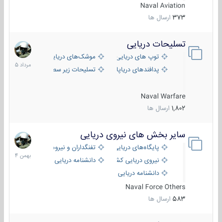
Naval Aviation
373
ارسال ها
تسلیحات دریایی
2
مرداد
توپ های دریایی
موشک‌های دریایی
1405
پدافندهای دریاپایه
تسلیحات زیر سطحی
Naval Warfare
1,802
ارسال ها
سایر بخش های نیروی دریایی
22
بهمن
پایگاه‌های دریایی
تفنگداران و نیروهای ویژه‌ی دریایی
1404
نیروی دریایی کشورهای مختلف
دانشنامه دریایی
دانشنامه دریایی کپی
Naval Force Others
583
ارسال ها