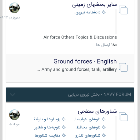
سایر بخشهای زمینی
دیروز
در
دانشنامه نیروی زمینی
09:22
Air force Others Topics & Discussions
180
ارسال ها
Ground forces - English
Army and ground forces, tank, artillery ...
NAVY FORUM - بخش نیروی دریایی
شناورهای سطحی
2
مرداد
ناوهای هواپیمابر و بالگرد بر
رزمناوها و ناوشکن‌ها
1405
ناوهای محافظ
ناوچه‌ها و شناورهای گشتی
شناورهای تندرو
مقایسه شناورها