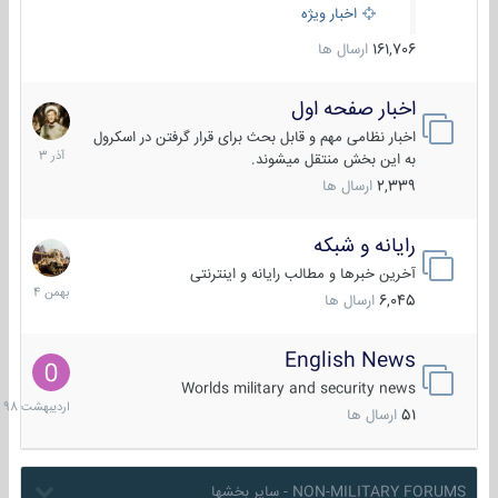
اخبار ویژه
161,706
ارسال ها
اخبار صفحه اول
7
آذر
اخبار نظامی مهم و قابل بحث برای قرار گرفتن در اسکرول
1403
به این بخش منتقل میشوند.
2,339
ارسال ها
رایانه و شبکه
30
بهمن
آخرین خبرها و مطالب رایانه و اینترنتی
1404
6,045
ارسال ها
English News
10
اردیبهش
Worlds military and security news
1398
51
ارسال ها
NON-MILITARY FORUMS - سایر بخشها