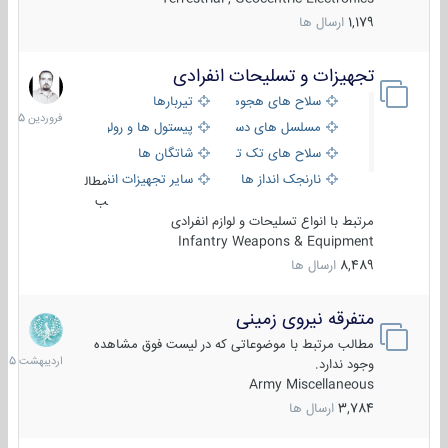
1,179
ارسال ها
تجهیزات و تسلیحات انفرادی
17
فروردین
سلاح های هجومی
تیربارها
1405
مسلسل های دستی
پیستول ها و رولورها
سلاح های تک تیر اندازی
شاتگان ها
نارنجک انداز ها
سایر تجهیزات انفرادی
مطال
ب
مرتبط با انواع تسلیحات و لوازم انفرادی
Infantry Weapons & Equipment
8,489
ارسال ها
متفرقه نیروی زمینی
27
اردیبهش
مطالب مرتبط با موضوعاتی که در لیست فوق مشاهده
1405
وجود ندارد.
Army Miscellaneous
3,784
ارسال ها