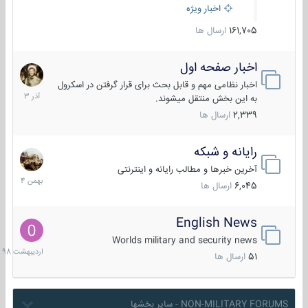
اخبار ویژه
161,705
ارسال ها
اخبار صفحه اول
7
آذر
اخبار نظامی مهم و قابل بحث برای قرار گرفتن در اسکرول
1403
به این بخش منتقل میشوند.
2,339
ارسال ها
رایانه و شبکه
30
بهمن
آخرین خبرها و مطالب رایانه و اینترنتی
1404
6,045
ارسال ها
English News
10
اردیبهش
Worlds military and security news
1398
51
ارسال ها
NON-MILITARY FORUMS - سایر بخشها