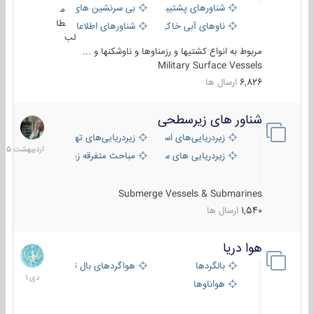
شناورهای پشتیبانی
بی سرنشین های دریایی
م
طا
ناوهای آبی خاکی و نیروبر
شناورهای اطلاعاتی و جاسوسی
لب
مربوط به انواع کشتیها و رزمناوها و ناوشکنها و ...
Military Surface Vessels
6,826
ارسال ها
شناور های زیرسطحی
31
اردیبهش
زیردریایی‌های استراتژیک
زیردریایی‌های تهاجمی
1405
زیردریایی های سبک
مباحث متفرقه زیرسطحی
Submerge Vessels & Submarines
1,540
ارسال ها
هوا دریا
12
دی
بالگردها
هواگردهای بال ثابت
1401
هواناوها