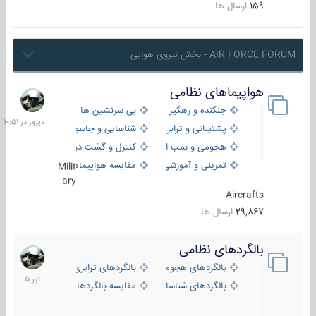
159
ارسال ها
AIR FORCE FORUM - بخش نیروی هوایی
هواپیماهای نظامی
دیروز
در
جنگنده و رهگیر
بی سرنشین ها
10:51
پشتیبانی و ترابری
شناسایی و جاسوسی
هجومی و بمب افکن
کنترل و گشت دریایی
تمرینی و آموزشی
مقایسه هواپیماها
Milit
ary
Aircrafts
29,867
ارسال ها
بالگردهای نظامی
22
تیر
بالگردهای هجومی
بالگردهای ترابری
1405
بالگردهای شناسایی
مقایسه بالگردها