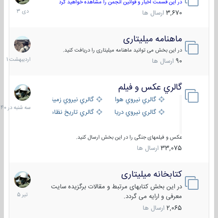
دی
در این قسمت اخبار و قوانین انجمن را مشاهده خواهید کرد
1403
3,670
ارسال ها
ماهنامه میلیتاری
30
اردیبهش
در این بخش می توانید ماهنامه میلیتاری را دریافت کنید.
1401
90
ارسال ها
گالري عكس و فيلم
سه
شنبه
گالري نيروي هوايي
گالري نيروي زميني
در
گالري نيروي دريايي
گالري تاریخ نظامی
15:40
عکس و فیلمهای جنگی را در این بخش ارسال کنید.
33,075
ارسال ها
کتابخانه میلیتاری
16
تیر
در این بخش کتابهای مرتبط و مقالات برگزیده سایت
1405
معرفی و ارایه می گردد.
2,065
ارسال ها