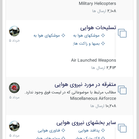
Military Helicopters
2,108
ارسال ها
تسلیحات هوایی
30
خرداد
موشکهای هوا به هوا
موشکهای هوا به سطح
1405
بمبها و راکت های هوایی
Air Launched Weapons
2,413
ارسال ها
متفرقه در مورد نیروی هوایی
7
مرداد
مطالب مرتبط با موضوعاتی که در لیست فوق وجود ندارد.
1405
Miscellaneous Airforcce
10,208
ارسال ها
سایر بخشهای نیروی هوایی
2
مرداد
پدافند هوایی
فناوری هوایی
1405
الکترونیک هوایی
موتورهای هوایی