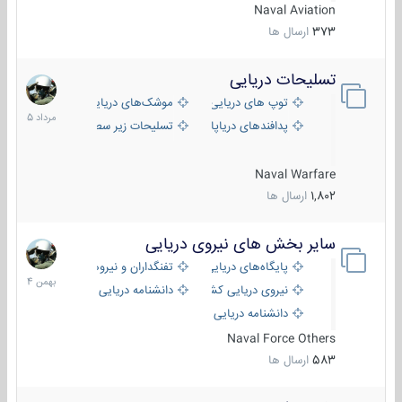
Naval Aviation
373
ارسال ها
تسلیحات دریایی
2
مرداد
توپ های دریایی
موشک‌های دریایی
1405
پدافندهای دریاپایه
تسلیحات زیر سطحی
Naval Warfare
1,802
ارسال ها
سایر بخش های نیروی دریایی
22
بهمن
پایگاه‌های دریایی
تفنگداران و نیروهای ویژه‌ی دریایی
1404
نیروی دریایی کشورهای مختلف
دانشنامه دریایی
دانشنامه دریایی کپی
Naval Force Others
583
ارسال ها