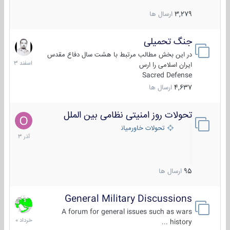
3,279
ارسال ها
جنگ تحمیلی
20
اسفند
در این بخش مطالب مرتبط با هشت سال دفاع مقدس
1403
ایران اسلامی را ارس
Sacred Defense
4,637
ارسال ها
تحولات روز امنیتی نظامی بین الملل
21
آذر
تحولات خاورمیانه
1403
95
ارسال ها
General Military Discussions
10
خرداد
A forum for general issues such as wars
1400
history ...