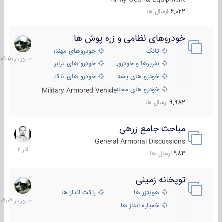
6,022
ارسال ها
خودروهای نظامی و زره پوش ها
دیروز
در
تانک
خودروهای مهندسی
09:51
نفربرها و خودروی های رزمی پیاده نظام
خودرو های ترابری نظامی
خودرو های پشتیبانی آتش ، شناسایی و ضد تانک
خودرو های تاکتیکی نظامی
خودرو های محافظت شده
Military Armored Vehicle
9,982
ارسال ها
مباحث جامع زرهی
7
آذر
General Armorial Discussions
1404
984
ارسال ها
توپخانه زمینی
دیروز
در
هویتزر ها
راکت انداز ها
09:09
خمپاره انداز ها