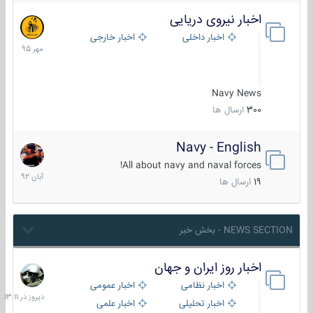
اخبار نیروی دریایی
27
مهر
اخبار داخلی
اخبار خارجی
1395
Navy News
300
ارسال ها
Navy - English
22
آبان
All about navy and naval forces!
1392
19
ارسال ها
NEWS SECTION - بخش خبر
اخبار روز ایران و جهان
دیروز
در
اخبار نظامی
اخبار عمومی
13:11
اخبار تحلیلی
اخبار علمی