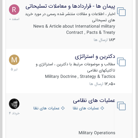
پیمان ها - قراردادها و معاملات تسلیحاتی
7
اسفند
اخبار ، اطلاعات و مقالات منتشر شده رسمی در مورد خرید
1400
های تسیحاتی
News & Article about International military
Contract , Pacts & Treaty
183
ارسال ها
دکترین و استراتژی
27
تیر
مطالب و موضوعات مرتبط با دکترین ، استراتژی و
1405
تاکتیکهای نظامی
Military Doctrine , Strategy & Tactics
12,050
ارسال ها
عملیات های نظامی
5
خرداد
عملیات های نظامی ایران
عملیات های نظامی خارجی
1404
Military Operations