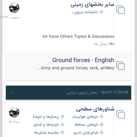
سایر بخشهای زمینی
دیروز
در
دانشنامه نیروی زمینی
09:22
Air force Others Topics & Discussions
180
ارسال ها
Ground forces - English
Army and ground forces, tank, artillery ...
NAVY FORUM - بخش نیروی دریایی
شناورهای سطحی
2
مرداد
ناوهای هواپیمابر و بالگرد بر
رزمناوها و ناوشکن‌ها
1405
ناوهای محافظ
ناوچه‌ها و شناورهای گشتی
شناورهای تندرو
مقایسه شناورها