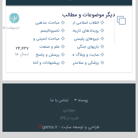
دیگر موضوعات و مطالب
8
اردیبهش
انقلاب اسلامی ایران
مباحث مذهبی
1405
رویدادهای تاریخی و مذهبی
ناسیونالیسم
نیروهای پلیسی
مباحث امنیتی و اطلاعاتی
بازیهای جنگی
علم و صنعت
24,637
ارسال ها
سایت و وبلاگ ها
پرسش و پاسخ
پزشکی و سلامتی
پیشنهادات و انتقادات
پوسته
تماس با ما
میلیتاری
قدرت از IPS
طراحي و توسعه سايت -
gama.ir
iT