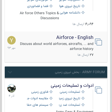
تاریخ نیروی هوایی
فضا و فضانوردی
دانشنامه هوایی
Air force Others Topics &
Discussions
19,094
ارسال ها
Airforce - English
15
مهر
Discuss about world airforces, aircrafts, ... and
1393
airforce history
27
ارسال ها
ARMY FORUM - بخش نیروی زمینی
ادوات و تسلیحات زمینی
21
آذر
تسلیحات زمینی
فناوری زمینی
1404
تاریخ نیروی زمینی
مقایسه ادوات جنگی
تسلیحات ضد زره
سیستم های حفاظت فعال
Army Gear & Equipment