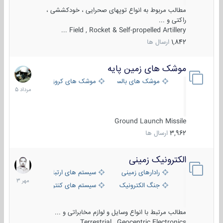
مطالب مربوط به انواع توپهای صحرایی ، خودکششی ،
راکتی و ...
Field , Rocket & Self-propelled Artillery ...
1,842
ارسال ها
موشک های زمین پایه
2
مرداد
موشک های بالستیک
موشک های کروز
1405
Ground Launch Missile
3,962
ارسال ها
الکترونیک زمینی
1
مهر
رادارهای زمینی
سیستم های ارتباطی و جمع آوری اطلاع
1403
جنگ الکترونیک
سیستم های کنترل آتش و تجهیزات الکتر
مطالب مرتبط با انواع وسایل و لوازم مخابراتی و ...
Terrestrial , Geocentric Electronics