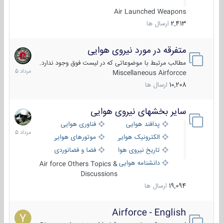
Air Launched Weapons
2,413
ارسال ها
متفرقه در مورد نیروی هوایی
7
مرداد
مطالب مرتبط با موضوعاتی که در لیست فوق وجود ندارد.
1405
Miscellaneous Airforcce
10,208
ارسال ها
سایر بخشهای نیروی هوایی
2
مرداد
پدافند هوایی
فناوری هوایی
1405
الکترونیک هوایی
موتورهای هوایی
تاریخ نیروی هوایی
فضا و فضانوردی
دانشنامه هوایی
Air force Others Topics &
Discussions
19,094
ارسال ها
Airforce - English
15