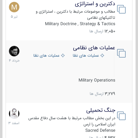
دکترین و استراتژی
27
تیر
مطالب و موضوعات مرتبط با دکترین ، استراتژی و
1405
تاکتیکهای نظامی
Military Doctrine , Strategy & Tactics
12,050
ارسال ها
عملیات های نظامی
5
خرداد
عملیات های نظامی ایران
عملیات های نظامی خارجی
1404
Military Operations
3,279
ارسال ها
جنگ تحمیلی
20
اسفند
در این بخش مطالب مرتبط با هشت سال دفاع مقدس
1403
ایران اسلامی را ارس
Sacred Defense