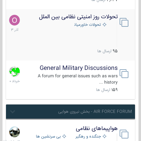
4,637
ارسال ها
تحولات روز امنیتی نظامی بین الملل
21
آذر
تحولات خاورمیانه
1403
95
ارسال ها
General Military Discussions
10
خرداد
A forum for general issues such as wars
1400
history ...
159
ارسال ها
AIR FORCE FORUM - بخش نیروی هوایی
هواپیماهای نظامی
7
ساعات
جنگنده و رهگیر
بی سرنشین ها
قبل