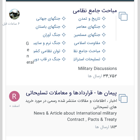
مباحث جامع نظامی
6
ساعات
تاریخ و تمدن
جنگهای جهانی
قبل
جنگهای معاصر
جنگهای باستان
جنگهای مسلمین
جنگ آوران
مقاومت اسلامی
جنگ نرم و سایبری
G
e
مباحث جامع نظامی
توان نظامی کشورها
n
تسلیحات استراتژیک
جنگ در قاب دوربین
eral
Military Discussions
34,752
ارسال ها
پیمان ها - قراردادها و معاملات تسلیحاتی
7
اسفند
اخبار ، اطلاعات و مقالات منتشر شده رسمی در مورد خرید
1400
های تسیحاتی
News & Article about International military
Contract , Pacts & Treaty
183
ارسال ها