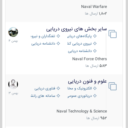
Naval Warfare
1,802
ارسال ها
سایر بخش های نیروی دریایی
22
بهمن
پایگاه‌های دریایی
تفنگداران و نیروهای ویژه‌ی دریایی
1404
نیروی دریایی کشورهای مختلف
دانشنامه دریایی
دانشنامه دریایی کپی
Naval Force Others
583
ارسال ها
علوم و فنون دریایی
6
بهمن
الکترونیک و مخابرات دریایی
فناوری دریایی
1403
دریانوردی عمومی
سامانه های رانشی دریایی
Naval Technology & Science
952
ارسال ها