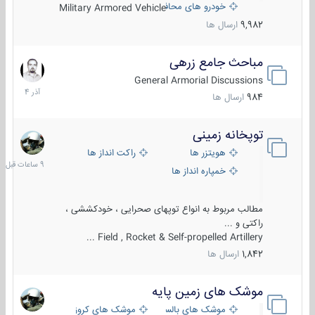
خودرو های محافظت شده
Military Armored Vehicle
9,982
ارسال ها
مباحث جامع زرهی
7
آذر
General Armorial Discussions
1404
984
ارسال ها
توپخانه زمینی
9
ساعات
هویتزر ها
راکت انداز ها
قبل
خمپاره انداز ها
مطالب مربوط به انواع توپهای صحرایی ، خودکششی ،
راکتی و ...
Field , Rocket & Self-propelled Artillery ...
1,842
ارسال ها
موشک های زمین پایه
2
مرداد
موشک های بالستیک
موشک های کروز