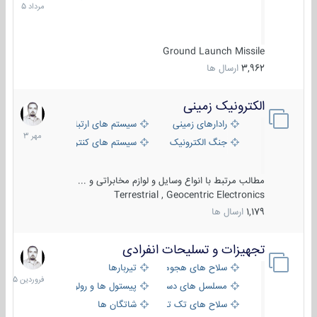
1405
Ground Launch Missile
3,962
ارسال ها
الکترونیک زمینی
1
مهر
رادارهای زمینی
سیستم های ارتباطی و جمع آوری اطلاع
1403
جنگ الکترونیک
سیستم های کنترل آتش و تجهیزات الکتر
مطالب مرتبط با انواع وسایل و لوازم مخابراتی و ...
Terrestrial , Geocentric Electronics
1,179
ارسال ها
تجهیزات و تسلیحات انفرادی
17
فروردین
سلاح های هجومی
تیربارها
1405
مسلسل های دستی
پیستول ها و رولورها
سلاح های تک تیر اندازی
شاتگان ها