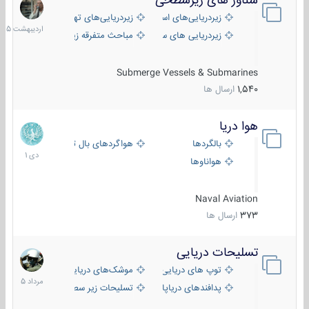
شناور های زیرسطحی
31
اردیبهش
زیردریایی‌های استراتژیک
زیردریایی‌های تهاجمی
1405
زیردریایی های سبک
مباحث متفرقه زیرسطحی
Submerge Vessels & Submarines
1,540
ارسال ها
هوا دریا
12
دی
بالگردها
هواگردهای بال ثابت
1401
هواناوها
Naval Aviation
373
ارسال ها
تسلیحات دریایی
2
مرداد
توپ های دریایی
موشک‌های دریایی
1405
پدافندهای دریاپایه
تسلیحات زیر سطحی