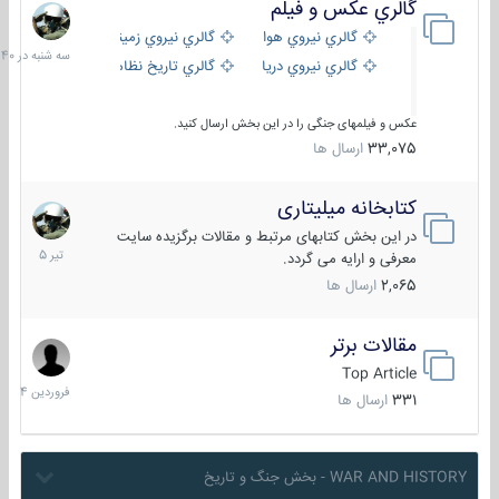
گالري عكس و فيلم
سه
شنبه
گالري نيروي هوايي
گالري نيروي زميني
در
گالري نيروي دريايي
گالري تاریخ نظامی
15:40
عکس و فیلمهای جنگی را در این بخش ارسال کنید.
33,075
ارسال ها
کتابخانه میلیتاری
16
تیر
در این بخش کتابهای مرتبط و مقالات برگزیده سایت
1405
معرفی و ارایه می گردد.
2,065
ارسال ها
مقالات برتر
29
فروردین
Top Article
1404
331
ارسال ها
WAR AND HISTORY - بخش جنگ و تاریخ