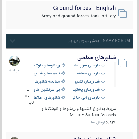
Ground forces - English
Army and ground forces, tank, artillery ...
NAVY FORUM - بخش نیروی دریایی
شناورهای سطحی
2
مرداد
ناوهای هواپیمابر و بالگرد بر
رزمناوها و ناوشکن‌ها
1405
ناوهای محافظ
ناوچه‌ها و شناورهای گشتی
شناورهای تندرو
مقایسه شناورها
شناورهای پشتیبانی
بی سرنشین های دریایی
م
طا
ناوهای آبی خاکی و نیروبر
شناورهای اطلاعاتی و جاسوسی
لب
مربوط به انواع کشتیها و رزمناوها و ناوشکنها و ...
Military Surface Vessels
6,826
ارسال ها