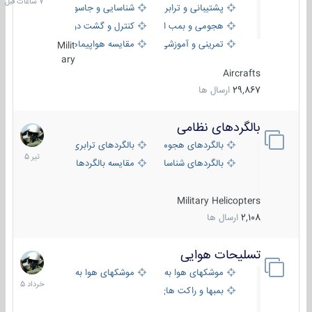
پشتیبانی و ترابری
شناسایی و جاسوسی
هجومی و بمب افکن
کنترل و گشت دریایی
تمرینی و آموزشی
مقایسه هواپیماها
Milit
ary
Aircrafts
29,867
ارسال ها
بالگردهای نظامی
22
تیر
بالگردهای هجومی
بالگردهای ترابری
1405
بالگردهای شناسایی
مقایسه بالگردها
Military Helicopters
2,108
ارسال ها
تسلیحات هوایی
30
خرداد
موشکهای هوا به هوا
موشکهای هوا به سطح
1405
بمبها و راکت های هوایی