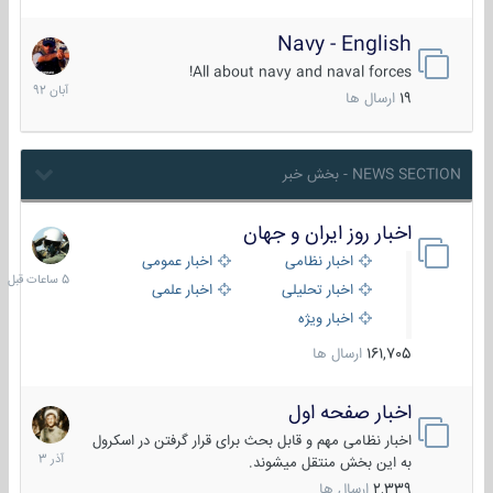
Navy - English
22
آبان
All about navy and naval forces!
1392
19
ارسال ها
NEWS SECTION - بخش خبر
اخبار روز ایران و جهان
5
ساعات
اخبار نظامی
اخبار عمومی
قبل
اخبار تحلیلی
اخبار علمی
اخبار ویژه
161,705
ارسال ها
اخبار صفحه اول
7
آذر
اخبار نظامی مهم و قابل بحث برای قرار گرفتن در اسکرول
1403
به این بخش منتقل میشوند.
2,339
ارسال ها