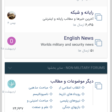
رایانه و شبکه
30
بهمن
آخرین خبرها و مطالب رایانه و اینترنتی
1404
6,045
ارسال ها
English News
10
اردیبهش
Worlds military and security news
1398
51
ارسال ها
NON-MILITARY FORUMS - سایر بخشها
دیگر موضوعات و مطالب
8
اردیبهش
انقلاب اسلامی ایران
مباحث مذهبی
1405
رویدادهای تاریخی و مذهبی
ناسیونالیسم
نیروهای پلیسی
مباحث امنیتی و اطلاعاتی
بازیهای جنگی
علم و صنعت
24,637