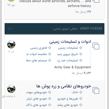
مهر
Discuss about world airforces, aircrafts, ... and
1393
airforce history
27
ارسال ها
ARMY FORUM - بخش نیروی زمینی
ادوات و تسلیحات زمینی
21
آذر
تسلیحات زمینی
فناوری زمینی
1404
تاریخ نیروی زمینی
مقایسه ادوات جنگی
تسلیحات ضد زره
سیستم های حفاظت فعال
Army Gear & Equipment
6,022
ارسال ها
خودروهای نظامی و زره پوش ها
8
ساعات
تانک
خودروهای مهندسی
قبل
نفربرها و خودروی های رزمی پیاده نظام
خودرو های ترابری نظامی
خودرو های پشتیبانی آتش ، شناسایی و ضد تانک
خودرو های تاکتیکی نظامی