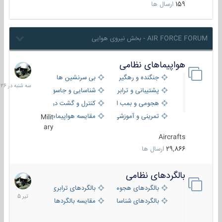
159
ارسال ها
AIR FORCE FORUM - بخش نیروی هوایی
هواپیماهای نظامی
سه
شنبه
جنگنده و رهگیر
بی سرنشین ها
در
پشتیبانی و ترابری
شناسایی و جاسوسی
18:26
هجومی و بمب افکن
کنترل و گشت دریایی
تمرینی و آموزشی
مقایسه هواپیماها
Milit
ary
Aircrafts
29,866
ارسال ها
بالگردهای نظامی
22
تیر
بالگردهای هجومی
بالگردهای ترابری
1405
بالگردهای شناسایی
مقایسه بالگردها