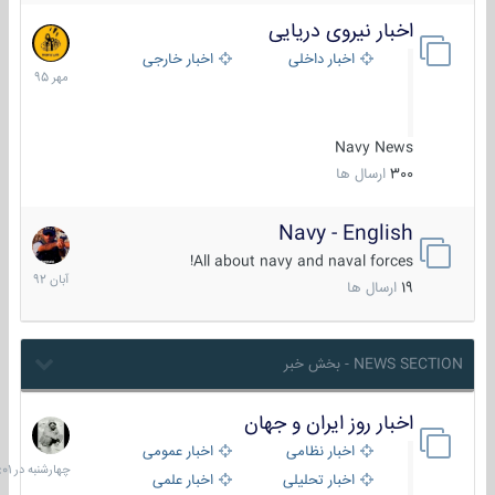
اخبار نیروی دریایی
27
مهر
اخبار داخلی
اخبار خارجی
1395
Navy News
300
ارسال ها
Navy - English
22
آبان
All about navy and naval forces!
1392
19
ارسال ها
NEWS SECTION - بخش خبر
اخبار روز ایران و جهان
چهارشنبه
در
اخبار نظامی
اخبار عمومی
06:01
اخبار تحلیلی
اخبار علمی