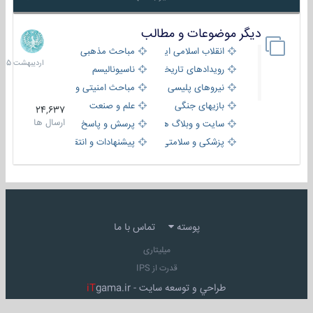
دیگر موضوعات و مطالب
8
اردیبهش
انقلاب اسلامی ایران
مباحث مذهبی
1405
رویدادهای تاریخی و مذهبی
ناسیونالیسم
نیروهای پلیسی
مباحث امنیتی و اطلاعاتی
بازیهای جنگی
علم و صنعت
24,637
ارسال ها
سایت و وبلاگ ها
پرسش و پاسخ
پزشکی و سلامتی
پیشنهادات و انتقادات
پوسته
تماس با ما
میلیتاری
قدرت از IPS
طراحي و توسعه سايت -
gama.ir
iT