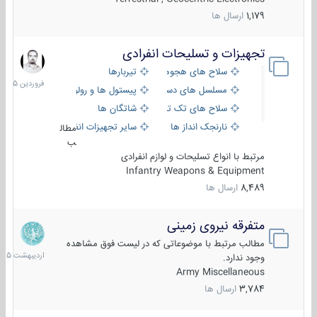
1,179
ارسال ها
تجهیزات و تسلیحات انفرادی
17
فروردین
سلاح های هجومی
تیربارها
1405
مسلسل های دستی
پیستول ها و رولورها
سلاح های تک تیر اندازی
شاتگان ها
نارنجک انداز ها
سایر تجهیزات انفرادی
مطال
ب
مرتبط با انواع تسلیحات و لوازم انفرادی
Infantry Weapons & Equipment
8,489
ارسال ها
متفرقه نیروی زمینی
27
اردیبهش
مطالب مرتبط با موضوعاتی که در لیست فوق مشاهده
1405
وجود ندارد.
Army Miscellaneous
3,784
ارسال ها