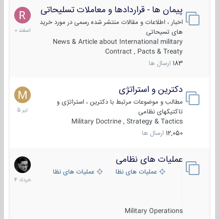
پیمان ها - قراردادها و معاملات تسلیحاتی
7
اسفند
اخبار ، اطلاعات و مقالات منتشر شده رسمی در مورد خرید
1400
های تسیحاتی
News & Article about International military
Contract , Pacts & Treaty
183
ارسال ها
دکترین و استراتژی
27
تیر
مطالب و موضوعات مرتبط با دکترین ، استراتژی و
1405
تاکتیکهای نظامی
Military Doctrine , Strategy & Tactics
12,050
ارسال ها
عملیات های نظامی
5
خرداد
عملیات های نظامی ایران
عملیات های نظامی خارجی
1404
Military Operations