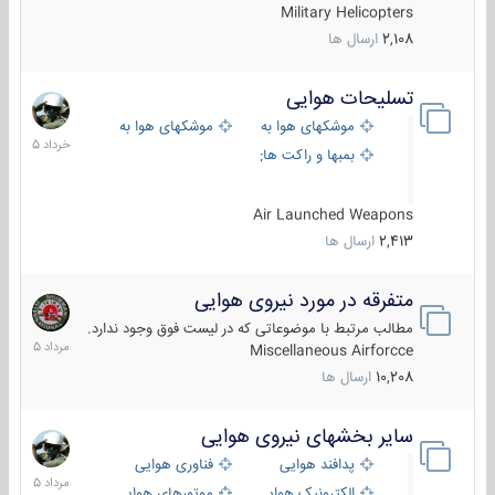
Military Helicopters
2,108
ارسال ها
تسلیحات هوایی
30
خرداد
موشکهای هوا به هوا
موشکهای هوا به سطح
1405
بمبها و راکت های هوایی
Air Launched Weapons
2,413
ارسال ها
متفرقه در مورد نیروی هوایی
7
مرداد
مطالب مرتبط با موضوعاتی که در لیست فوق وجود ندارد.
1405
Miscellaneous Airforcce
10,208
ارسال ها
سایر بخشهای نیروی هوایی
2
مرداد
پدافند هوایی
فناوری هوایی
1405
الکترونیک هوایی
موتورهای هوایی