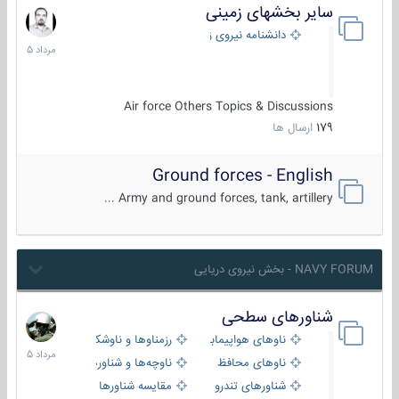
سایر بخشهای زمینی
9
مرداد
دانشنامه نیروی زمینی
1405
Air force Others Topics & Discussions
179
ارسال ها
Ground forces - English
Army and ground forces, tank, artillery ...
NAVY FORUM - بخش نیروی دریایی
شناورهای سطحی
2
مرداد
ناوهای هواپیمابر و بالگرد بر
رزمناوها و ناوشکن‌ها
1405
ناوهای محافظ
ناوچه‌ها و شناورهای گشتی
شناورهای تندرو
مقایسه شناورها