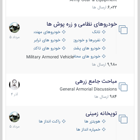
6,022
ارسال ها
خودروهای نظامی و زره پوش ها
2
مرداد
تانک
خودروهای مهندسی
1405
نفربرها و خودروی های رزمی پیاده نظام
خودرو های ترابری نظامی
خودرو های پشتیبانی آتش ، شناسایی و ضد تانک
خودرو های تاکتیکی نظامی
خودرو های محافظت شده
Military Armored Vehicle
9,980
ارسال ها
مباحث جامع زرهی
7
آذر
General Armorial Discussions
1404
984
ارسال ها
توپخانه زمینی
9
مرداد
هویتزر ها
راکت انداز ها
1405
خمپاره انداز ها