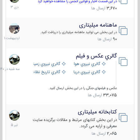
دی
در این قسمت اخبار و قوانین انجمن را مشاهده خواهید کرد
1403
3,670
ارسال ها
ماهنامه میلیتاری
30
اردیبهش
در این بخش می توانید ماهنامه میلیتاری را دریافت کنید.
1401
90
ارسال ها
گالري عكس و فيلم
سه
شنبه
گالري نيروي هوايي
گالري نيروي زميني
در
گالري نيروي دريايي
گالري تاریخ نظامی
15:40
عکس و فیلمهای جنگی را در این بخش ارسال کنید.
33,075
ارسال ها
کتابخانه میلیتاری
16
تیر
در این بخش کتابهای مرتبط و مقالات برگزیده سایت
1405
معرفی و ارایه می گردد.
2,065
ارسال ها