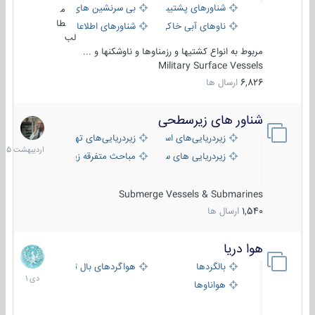
شناورهای پشتیبانی
بی سرنشین های دریایی
م
طا
ناوهای آبی خاکی و نیروبر
شناورهای اطلاعاتی و جاسوسی
لب
مربوط به انواع کشتیها و رزمناوها و ناوشکنها و ...
Military Surface Vessels
6,826
ارسال ها
شناور های زیرسطحی
31
اردیبهش
زیردریایی‌های استراتژیک
زیردریایی‌های تهاجمی
1405
زیردریایی های سبک
مباحث متفرقه زیرسطحی
Submerge Vessels & Submarines
1,540
ارسال ها
هوا دریا
12
دی
بالگردها
هواگردهای بال ثابت
1401
هواناوها