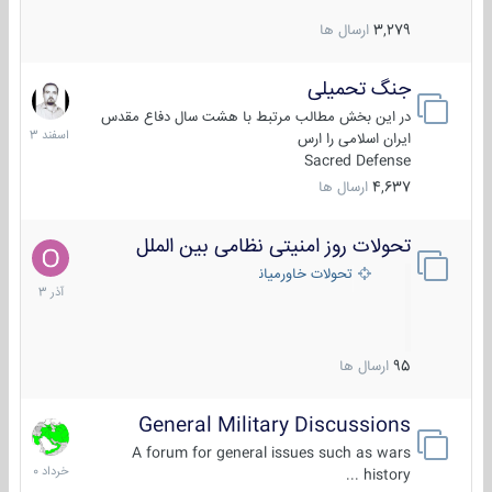
3,279
ارسال ها
جنگ تحمیلی
20
اسفند
در این بخش مطالب مرتبط با هشت سال دفاع مقدس
1403
ایران اسلامی را ارس
Sacred Defense
4,637
ارسال ها
تحولات روز امنیتی نظامی بین الملل
21
آذر
تحولات خاورمیانه
1403
95
ارسال ها
General Military Discussions
10
خرداد
A forum for general issues such as wars
1400
history ...