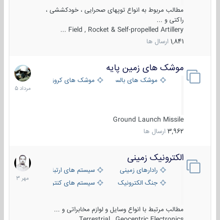
مطالب مربوط به انواع توپهای صحرایی ، خودکششی ،
راکتی و ...
Field , Rocket & Self-propelled Artillery ...
1,841
ارسال ها
موشک های زمین پایه
2
مرداد
موشک های بالستیک
موشک های کروز
1405
Ground Launch Missile
3,962
ارسال ها
الکترونیک زمینی
1
مهر
رادارهای زمینی
سیستم های ارتباطی و جمع آوری اطلاع
1403
جنگ الکترونیک
سیستم های کنترل آتش و تجهیزات الکتر
مطالب مرتبط با انواع وسایل و لوازم مخابراتی و ...
Terrestrial , Geocentric Electronics