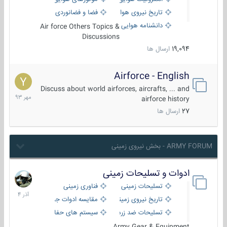
تاریخ نیروی هوایی
فضا و فضانوردی
دانشنامه هوایی
Air force Others Topics &
Discussions
19,094
ارسال ها
Airforce - English
15
مهر
Discuss about world airforces, aircrafts, ... and
1393
airforce history
27
ارسال ها
ARMY FORUM - بخش نیروی زمینی
ادوات و تسلیحات زمینی
21
آذر
تسلیحات زمینی
فناوری زمینی
1404
تاریخ نیروی زمینی
مقایسه ادوات جنگی
تسلیحات ضد زره
سیستم های حفاظت فعال
Army Gear & Equipment