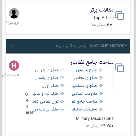
مقالات برتر
29
فروردین
Top Article
1404
331
ارسال ها
WAR AND HISTORY - بخش جنگ و تاریخ
مباحث جامع نظامی
5
ساعات
تاریخ و تمدن
جنگهای جهانی
قبل
جنگهای معاصر
جنگهای باستان
جنگهای مسلمین
جنگ آوران
مقاومت اسلامی
جنگ نرم و سایبری
G
e
مباحث جامع نظامی
توان نظامی کشورها
n
تسلیحات استراتژیک
جنگ در قاب دوربین
eral
Military Discussions
34,750
ارسال ها