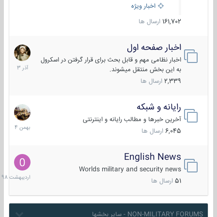
اخبار ویژه
161,702
ارسال ها
اخبار صفحه اول
7
آذر
اخبار نظامی مهم و قابل بحث برای قرار گرفتن در اسکرول
1403
به این بخش منتقل میشوند.
2,339
ارسال ها
رایانه و شبکه
30
بهمن
آخرین خبرها و مطالب رایانه و اینترنتی
1404
6,045
ارسال ها
English News
10
اردیبهش
Worlds military and security news
1398
51
ارسال ها
NON-MILITARY FORUMS - سایر بخشها