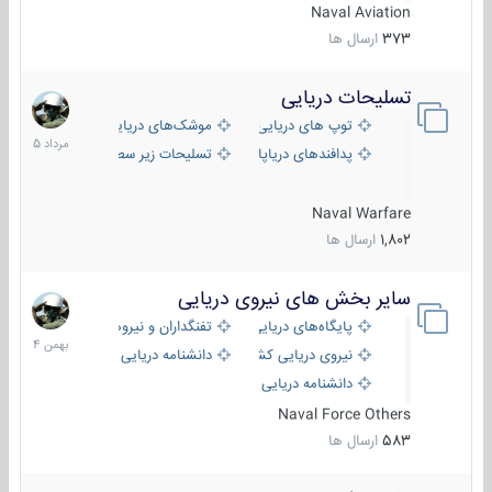
Naval Aviation
373
ارسال ها
تسلیحات دریایی
2
مرداد
توپ های دریایی
موشک‌های دریایی
1405
پدافندهای دریاپایه
تسلیحات زیر سطحی
Naval Warfare
1,802
ارسال ها
سایر بخش های نیروی دریایی
22
بهمن
پایگاه‌های دریایی
تفنگداران و نیروهای ویژه‌ی دریایی
1404
نیروی دریایی کشورهای مختلف
دانشنامه دریایی
دانشنامه دریایی کپی
Naval Force Others
583
ارسال ها