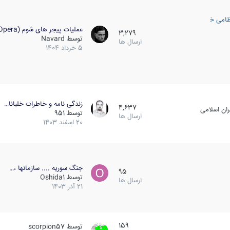
ظامی خارجی
عملیات پیجر های شوم (Opera…
3,279
توسط
Navard
ارسال ها
5 خرداد 1404
زندگی نامه و خاطرات خلبانا…
4,637
ان اسلامی
توسط
951
ارسال ها
20 اسفند 1403
جنگ سوریه .... سازمانها ،…
95
توسط
Oshida1
ارسال ها
21 آذر 1403
159
توسط
scorpion57