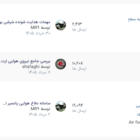
به سطح
مهمات هدایت شونده سُرشی یو
2,413
توسط
MR9
ارسال ها
30 خرداد 1405
بررسی جامع نیروی هوایی ارت…
10,208
توسط
shafaghi
ارسال ها
7 مرداد 1405
سامانه دفاع هوایی پانسیر ا…
یی
19,094
توسط
MR9
ارسال ها
ی
2 مرداد 1405
Air f