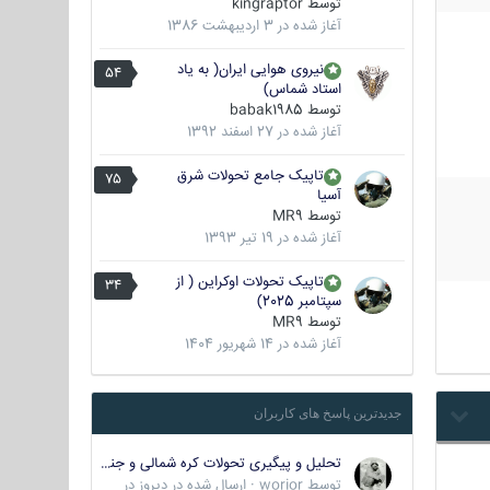
توسط
kingraptor
آغاز شده در
3 اردیبهشت 1386
نیروی هوایی ایران( به یاد
54
استاد شماس)
توسط
babak1985
آغاز شده در
27 اسفند 1392
تاپیک جامع تحولات شرق
75
آسیا
توسط
MR9
آغاز شده در
19 تیر 1393
تاپیک تحولات اوکراین ( از
34
سپتامبر 2025)
توسط
MR9
آغاز شده در
14 شهریور 1404
جدیدترین پاسخ های کاربران
تحلیل و پیگیری تحولات کره شمالی و جنوبی
توسط
worior
·
ارسال شده در
دیروز در