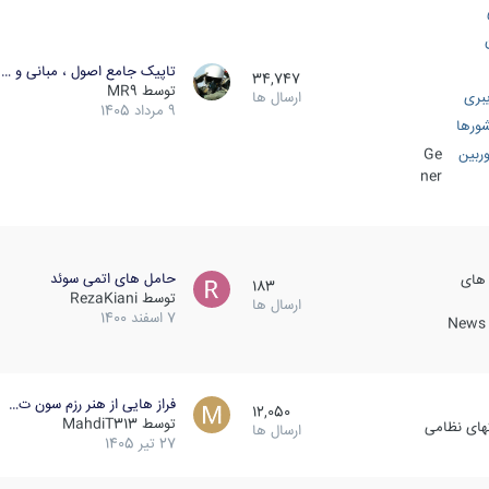
تاپیک جامع اصول ، مبانی و …
34,747
توسط
MR9
بری
ارسال ها
9 مرداد 1405
ورها
ربین
Ge
ner
حامل های اتمی سوئد
 های
183
توسط
RezaKiani
ارسال ها
7 اسفند 1400
News &
فراز هایی از هنر رزم سون ت…
12,050
توسط
MahdiT313
کهای نظامی
ارسال ها
27 تیر 1405