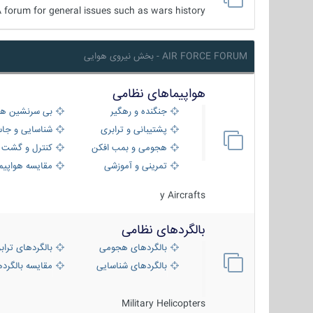
 forum for general issues such as wars history ...
AIR FORCE FORUM - بخش نیروی هوایی
هواپیماهای نظامی
جنگنده و رهگیر
بی سرنشین ها
پشتیبانی و ترابری
شناسایی و جا
هجومی و بمب افکن
کنترل و گشت د
تمرینی و آموزشی
مقایسه هواپیم
y Aircrafts
بالگردهای نظامی
بالگردهای هجومی
بالگردهای تراب
بالگردهای شناسایی
مقایسه بالگرده
Military Helicopters