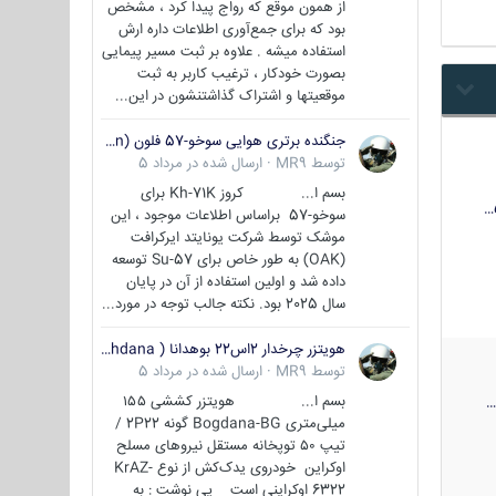
از همون موقع که رواج پیدا کرد ، مشخص
بود که برای جمع‌آوری اطلاعات داره ارش
استفاده میشه . علاوه بر ثبت مسیر پیمایی
بصورت خودکار ، ترغیب کاربر به ثبت
موقعیتها و اشتراک‌ گذاشتنشون در این...
جنگنده برتری هوایی سوخو-57 فلون (Su-57/Felon)
توسط
MR9
·
ارسال شده در
مرداد 5
بسم ا... کروز Kh-71K برای
سوخو-57 براساس اطلاعات موجود ، این
موشک توسط شرکت یونایتد ایرکرافت
(OAK) به طور خاص برای Su-57 توسعه
داده شد و اولین استفاده از آن در پایان
سال 2025 بود. نکته جالب توجه در مورد...
هویتزر چرخدار 2اس22 بوهدانا ( wheeled howitzer 2S22 Bohdana )
توسط
MR9
·
ارسال شده در
مرداد 5
بسم ا... هویتزر کششی ۱۵۵
میلی‌متری Bogdana-BG گونه 2P22 /
تیپ ۵۰ توپخانه مستقل نیروهای مسلح
اوکراین خودروی یدک‌کش از نوع KrAZ-
6322 اوکراینی است پی نوشت : به