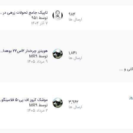
تاپیک جامع تحولات زرهی در …
984
توسط
951
ارسال ها
7 آذر 1404
هویتزر چرخدار 2اس22 بوهدا…
1,841
توسط
MR9
ارسال ها
9 مرداد 1405
ی و ...
ز
موشک کروز اف پی-5 فلامینگو…
3,962
توسط
MR9
ارسال ها
2 مرداد 1405