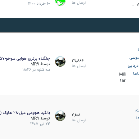
ارسال ها
10 خرداد 1400
A
سوسی
جنگنده برتری هوایی سوخو-57…
29,866
توسط
MR9
ریایی
ارسال ها
سه شنبه در 18:26
اها
Mili
tar
ری
بالگرد هجومی میل-28 هاوک (…
2,108
ا
توسط
MR9
ارسال ها
22 تیر 1405