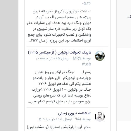
05:26
عملیات مونوپولی یکی از محرمانه ترین
پروژه های ضدجاسوسی اف بی آی در
دوران جنگ سرد بود هدف این عملیات حفر
یک تونل زیر سفارت تازه ساز شوروی در
واشنگتن و نصب تجهیزات شنود برای جمع
آوری اطلاعات بود این پروژه از سال ۱۹۷۷...
تاپیک تحولات اوکراین ( از سپتامبر 2025)
توسط
MR9
·
ارسال شده در
جمعه در
12:55
بسم ا... جنگ در اوکراین روز هزار و
چهارصد و نودویکم الی هزار و پانصدو
هشتم یکم الی هفدهم آوریل 2026
جنگ در اوکراین – 1 آوریل 2026 1-وزارت
دفاع روسیه ادعا کرد که نیروهای روسی
برای سومین بار در طول تهاجم تمام عیار...
دانشنامه نیروی زمینی
توسط
951
·
ارسال شده در
مرداد 5
سلام این اپلیکیشن استراوا (و مشابه اون)