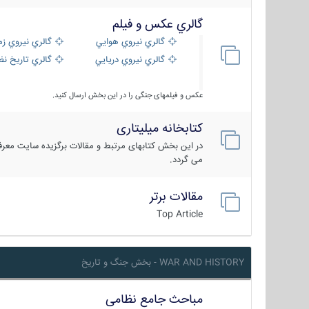
گالري عكس و فيلم
گالري نيروي هوايي
گالري نيروي زم
گالري نيروي دريايي
گالري تاریخ ن
عکس و فیلمهای جنگی را در این بخش ارسال کنید.
کتابخانه میلیتاری
در این بخش کتابهای مرتبط و مقالات برگزیده سایت معرفی
می گردد.
مقالات برتر
Top Article
WAR AND HISTORY - بخش جنگ و تاریخ
مباحث جامع نظامی