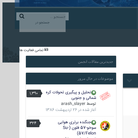
ورود به حساب کاربری
ایجاد حساب کاربری
جستجو در
...
تمامی فعالیت ها
جدیدترین مقالات انجمن
موضوعات در حال مرور
تحلیل و پیگیری تحولات کره
1,390
شمالی و جنوبی
توسط
arash_slayer
آغاز شده در
26 اردیبهشت 1386
جنگنده برتری هوایی
324
سوخو-57 فلون (Su-
57/Felon)