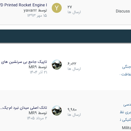
D Printed Rocket Engine I…
27
توسط
yavarrr
Discuss 
ارسال ها
15 مهر 1393
تاپیک جامع بی سرنشین های ز
6,022
جنگی
توسط
MR9
ارسال ها
21 آذر 1404
اظت فعال
دسی
تانک اصلی میدان نبرد ام-یک…
9,980
بری نظامی
توسط
MR9
ارسال ها
2 مرداد 1405
انک
تیکی نظامی
Mili