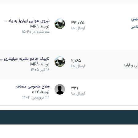
يني
نیروی هوایی ایران( به یاد …
33,075
توسط
MR9
ظامی
ارسال ها
سه شنبه در 15:40
تاپیک جامع نشریه میلیتاری …
2,065
توسط
MR9
 و ارایه
ارسال ها
16 تیر 1405
سلاح هجومی مصاف
331
توسط
ak2
ارسال ها
29 فروردین 1404