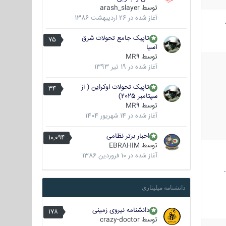
توسط
arash_slayer
آغاز شده در
26 اردیبهشت 1386
تاپیک جامع تحولات شرق
75
آسیا
توسط
MR9
آغاز شده در
19 تیر 1393
تاپیک تحولات اوکراین ( از
34
سپتامبر 2025)
توسط
MR9
آغاز شده در
14 شهریور 1404
اخبار برتر نظامی
10,094
توسط
EBRAHIM
آغاز شده در
10 فروردین 1386
دانشنامه میلیتاری
دانشنامه نیروی زمینی
178
توسط
crazy-doctor