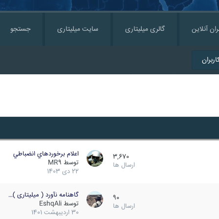
ران آنلاین
گالری میلیتاری
سایت میلیتاری
جستجو
ربران
اعلام برخوردهاي انضباطي
3,670
توسط
MR9
ارسال ها
22 دی 1403
گاهنامه نآورد ( میلیتاری )…
90
توسط
EshqAli
ارسال ها
30 اردیبهشت 1401