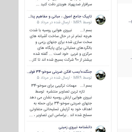
سرافزار ضدپهپاد هویتزر دقت کنید ...
تاپیک جامع اصول ، مبانی و مفاهیم پدافند غیر عامل
…
توسط
MR9
·
ارسال شده در
مرداد 5
بسم ا... نیروی هوایی روسیه با شدت
هرچه تمام تر در حال ساخت آشیانه های
سخت سازی شده برای جتهای رزمی و
بالگردهای عملیاتی برای پایگاه های
مرکزی و غربی خود است ... گفته شده
بیشتر از 90 شرکت بسیج شده اند تا کار...
جنگنده/بمب افکن ضربتی سوخو-34 فولبک ( Sukhoi Su-34/Fullback)
توسط
MR9
·
ارسال شده در
مرداد 5
بسم ا... مهمات ترکیبی برای سوخو-34
تازه ترین تصاویر منتشره توسط
نیروی هوایی ارتش روسیه نشان می دهد
جتهای ضربتی سوخو-34 برای حمله به
اهداف خود به آرایش تسلیحاتی متفاوتی
مسلح شده اند . براساس این تصاویر ، ...
دانشنامه نیروی زمینی