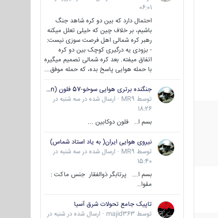
06:01
احتمال دارد که بین دو کره شاهد جنگ
باشیم، بر خلاف چین که خیلی تعلل میکنه
رهبر کره شمالی اهل فرصت سوزی نیست:
- بزودی یه درگیری کوچک بین دو کره
اتفاق میفته. بعد کره شمالی تصمیم میگیره
با حمله هوایی پاسخ بده، که حمله موفق...
جنگنده برتری هوایی سوخو-57 فلون (Su-57/Felon)
توسط
MR9
·
ارسال شده در
سه شنبه در
18:26
بسم ا.. فلون دوکابین ...
نیروی هوایی ایران( به یاد استاد شماس)
توسط
MR9
·
ارسال شده در
سه شنبه در
15:40
بسم ا... پرتابگر ذوالفقار جنس ماکت :
مقوا..
تاپیک جامع تحولات شرق آسیا
توسط
majid363
·
ارسال شده در
شنبه در