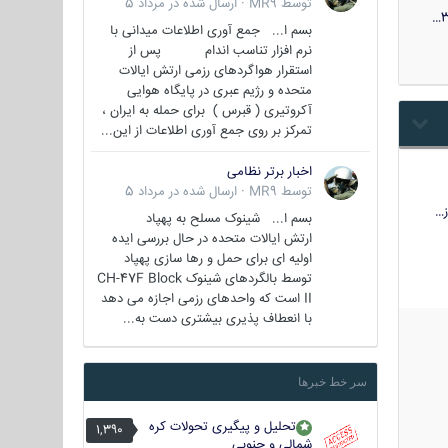
توسط
MR9
·
ارسال شده در
مرداد 5
3
بسم ا... جمع آوری اطلاعات میدانی با
نرم افزار تناسب اندام پس از
استقرار هواگردهای رزمی ارتش ایالات
متحده و رژیم عبری در پایگاه هوایی
آکروتیری ( قبرس ) برای حمله به ایران ،
تمرکز بر روی جمع آوری اطلاعات از این...
اخبار برتر نظامی
توسط
MR9
·
ارسال شده در
مرداد 5
…
بسم ا... شینوک مسلح به پهپاد
ارتش ایالات متحده در حال بررسی ایده
اولیه ای برای حمل و رها سازی پهپاد
توسط بالگردهای شینوک CH-47F Block
II است که واحدهای رزمی اجازه می دهد
با انعطاف پذیری بیشتری دست به...
سر خط خبرها
تحلیل و پیگیری تحولات کره
1,390
شمالی و جنوبی