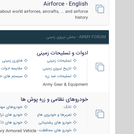
Airforce - English
about world airforces, aircrafts, ... and airforce
history
ARMY FORUM - بخش نیروی زمینی
ادوات و تسلیحات زمینی
تسلیحات زمینی
فناوری زمینی
تاریخ نیروی زمینی
مقایسه ادوات 
تسلیحات ضد زره
سیستم های حف
Army Gear & Equipment
خودروهای نظامی و زره پوش ها
تانک
خودروهای مهن
نفربرها و خودروی های رزمی پیاده نظام
خودرو های ترا
خودرو های پشتیبانی آتش ، شناسایی و ضد ت
خودرو های تاک
خودرو های محافظت شده
tary Armored Vehicle