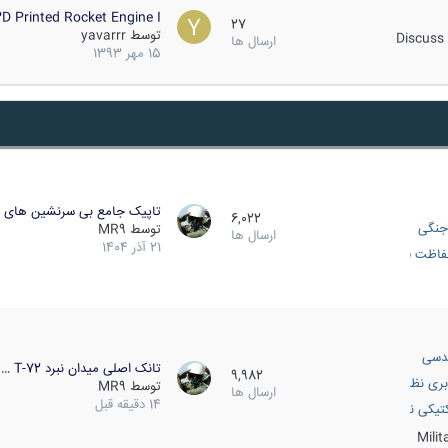
D Printed Rocket Engine I…
27
توسط
yavarrr
Discuss 
ارسال ها
15 مهر 1393
تاپیک جامع بی سرنشین های ز
6,022
جنگی
توسط
MR9
ارسال ها
21 آذر 1404
اظت فعال
دسی
تانک اصلی میدان نبرد T-72 …
9,982
بری نظامی
توسط
MR9
ارسال ها
14 دقیقه قبل
انک
تیکی نظامی
Mili