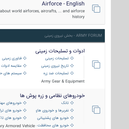
Airforce - English
about world airforces, aircrafts, ... and airforce
history
ARMY FORUM - بخش نیروی زمینی
ادوات و تسلیحات زمینی
تسلیحات زمینی
فناوری زمینی
تاریخ نیروی زمینی
مقایسه ادوات 
تسلیحات ضد زره
سیستم های حف
Army Gear & Equipment
خودروهای نظامی و زره پوش ها
تانک
خودروهای مهن
نفربرها و خودروی های رزمی پیاده نظام
خودرو های ترا
خودرو های پشتیبانی آتش ، شناسایی و ضد ت
خودرو های تاک
خودرو های محافظت شده
tary Armored Vehicle