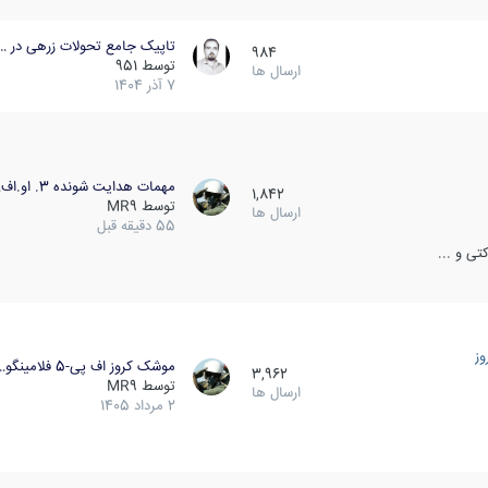
تاپیک جامع تحولات زرهی در …
984
توسط
951
ارسال ها
7 آذر 1404
مهمات هدایت شونده 3. او.اف…
1,842
توسط
MR9
ارسال ها
55 دقیقه قبل
ی و ...
ز
موشک کروز اف پی-5 فلامینگو…
3,962
توسط
MR9
ارسال ها
2 مرداد 1405