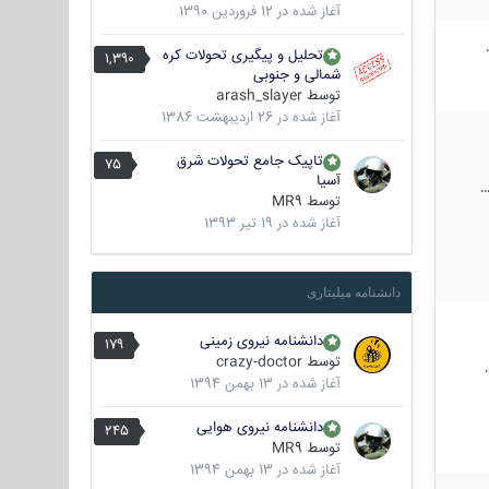
آغاز شده در
12 فروردین 1390
تحلیل و پیگیری تحولات کره
1,390
شمالی و جنوبی
توسط
arash_slayer
آغاز شده در
26 اردیبهشت 1386
تاپیک جامع تحولات شرق
75
آسیا
توسط
MR9
آغاز شده در
19 تیر 1393
دانشنامه میلیتاری
دانشنامه نیروی زمینی
179
توسط
crazy-doctor
آغاز شده در
13 بهمن 1394
دانشنامه نیروی هوایی
245
توسط
MR9
آغاز شده در
13 بهمن 1394