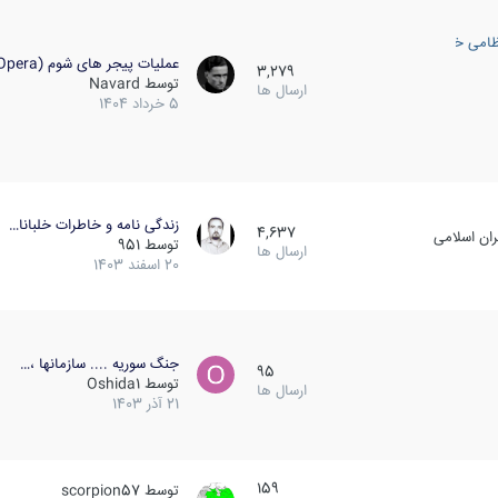
ظامی خارجی
عملیات پیجر های شوم (Opera…
3,279
توسط
Navard
ارسال ها
5 خرداد 1404
زندگی نامه و خاطرات خلبانا…
4,637
ان اسلامی
توسط
951
ارسال ها
20 اسفند 1403
جنگ سوریه .... سازمانها ،…
95
توسط
Oshida1
ارسال ها
21 آذر 1403
159
توسط
scorpion57