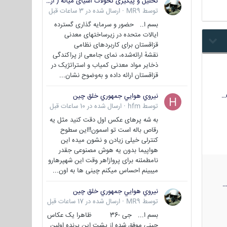
تحلیل و پیگیری تحولات آسیای میانه ( ازبکستان، تاجیکستان، ترکمنستان، قزاقستان و قرقیزستان )
توسط
MR9
·
ارسال شده در
3 ساعات قبل
بسم ا.. حضور و سرمایه گذاری گسترده
ایالات متحده در زیرساختهای معدنی
قزاقستان برای کاربردهای نظامی
نقشهٔ ارائه‌شده، نمای جامعی از پراکندگی
ذخایر مواد معدنی کمیاب و استراتژیک در
قزاقستان ارائه داده و به‌وضوح نشان...
نيروي هوايي جمهوري خلق چين
توسط
hfm
·
ارسال شده در
10 ساعات قبل
به شه پرهای عکس اول دقت کنید مثل یه
رقاص باله است تو اسمون!!این سطوح
کنترلی خیلی زیادن و نشون میده این
هواپیما بدون یه هوش مصنوعی جقدر
نامطمئنه برای پرواز!هر وقت این شهپرهارو
میبینم احساس میکنم چینی ها به اون...
نيروي هوايي جمهوري خلق چين
توسط
MR9
·
ارسال شده در
17 ساعات قبل
بسم ا... جی -36 ظاهرا یک عکاس
چینی موفق شده از پشت این پرنده اولین