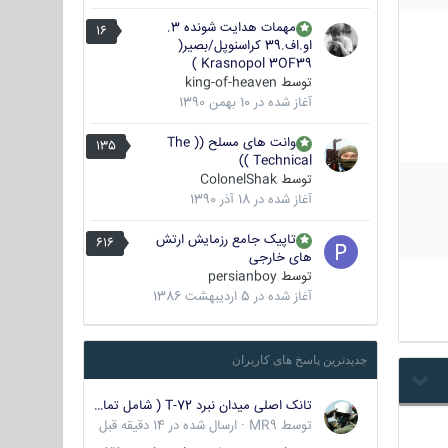
مهمات هدایت شونده 3.
16
او.اف.39 کراسنوپل/بصیر(
Krasnopol 3OF39 )
توسط
king-of-heaven
آغاز شده در
10 بهمن 1390
وانت های مسلح (( The
135
Technical ))
توسط
ColonelShak
آغاز شده در
18 آذر 1390
تاپیک جامع رزمایش ارتش
616
های خارجی
توسط
persianboy
آغاز شده در
5 اردیبهشت 1386
جدیدترین پاسخ های کاربران
تانک اصلی میدان نبرد T-72 ( شامل تمامی گونه ها )
توسط
MR9
·
ارسال شده در
14 دقیقه قبل