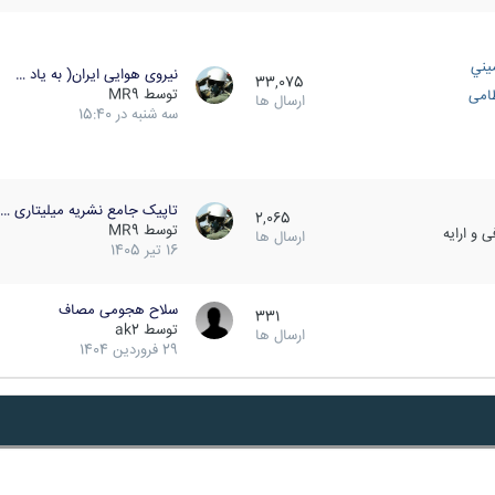
يني
نیروی هوایی ایران( به یاد …
33,075
توسط
MR9
ظامی
ارسال ها
سه شنبه در 15:40
تاپیک جامع نشریه میلیتاری …
2,065
توسط
MR9
 و ارایه
ارسال ها
16 تیر 1405
سلاح هجومی مصاف
331
توسط
ak2
ارسال ها
29 فروردین 1404