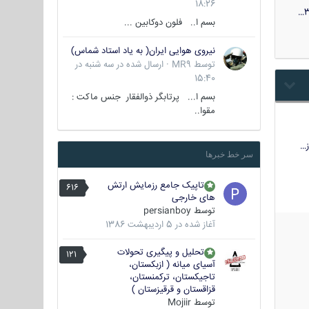
18:26
3
بسم ا.. فلون دوکابین ...
نیروی هوایی ایران( به یاد استاد شماس)
توسط
MR9
·
ارسال شده در
سه شنبه در
15:40
بسم ا... پرتابگر ذوالفقار جنس ماکت :
مقوا..
…
سر خط خبرها
تاپیک جامع رزمایش ارتش
616
های خارجی
توسط
persianboy
آغاز شده در
5 اردیبهشت 1386
تحلیل و پیگیری تحولات
121
آسیای میانه ( ازبکستان،
تاجیکستان، ترکمنستان،
قزاقستان و قرقیزستان )
توسط
Mojiir