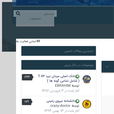
ورود به حساب کاربری
ایجاد حساب کاربری
جستجو در
...
تمامی فعالیت ها
جدیدترین مقالات انجمن
موضوعات در حال مرور
تانک اصلی میدان نبرد T-72
244
( شامل تمامی گونه ها )
توسط
EBRAHIM
آغاز شده در
3 فروردین 1386
دانشنامه نیروی زمینی
179
توسط
crazy-doctor
آغاز شده در
13 بهمن 1394