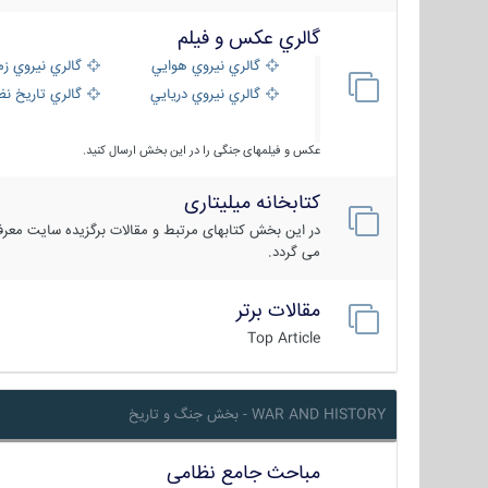
گالري عكس و فيلم
گالري نيروي هوايي
گالري نيروي زم
گالري نيروي دريايي
گالري تاریخ ن
عکس و فیلمهای جنگی را در این بخش ارسال کنید.
کتابخانه میلیتاری
در این بخش کتابهای مرتبط و مقالات برگزیده سایت معرفی
می گردد.
مقالات برتر
Top Article
WAR AND HISTORY - بخش جنگ و تاریخ
مباحث جامع نظامی