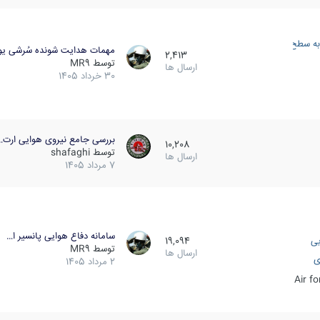
به سطح
مهمات هدایت شونده سُرشی یو
2,413
توسط
MR9
ارسال ها
30 خرداد 1405
بررسی جامع نیروی هوایی ارت…
10,208
توسط
shafaghi
ارسال ها
7 مرداد 1405
سامانه دفاع هوایی پانسیر ا…
یی
19,094
توسط
MR9
ارسال ها
ی
2 مرداد 1405
Air f