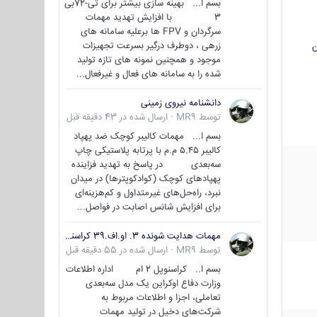
بسم ا... بهینه سازی بیشتر برای تی-72بی
3 با افزایش تهدید مهمات
سرگردان و FPV ها برعلیه سامانه های
زرهی ، دوطرف درگیر بسرعت تجهیزات
ن
موجود و همچنین نمونه های تازه تولید
شده را به سامانه های فعال و غیرفعال...
دانشنامه نیروی زمینی
توسط
MR9
·
ارسال شده در
43 دقیقه قبل
بسم ا... مهمات کالیبر کوچک ضد پهپاد
کالیبر ۵.۴۵ م.م با پرتابه پلاستیکی چاپ
سه‌بعدی در پاسخ به تهدید فزاینده
پهپادهای کوچک (کوادکوپترها) در میدان
نبرد، راه‌حل‌های غیرمتداول و کم‌هزینه‌ای
برای افزایش شانس اصابت در فواصل...
مهمات هدایت شونده 3. او.اف.39 کراسنوپل/بصیر( Krasnopol 3OF39 )
توسط
MR9
·
ارسال شده در
55 دقیقه قبل
بسم ا.. کراسنوپل 2 ام اداره اطلاعات
وزارت دفاع اوکراین یک مدل سه‌بعدی
تعاملی، اجزا و اطلاعات مربوط به
شرکت‌های دخیل در تولید مهمات