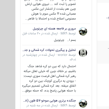
تصویر را ثبت کند ... نیروی هوایی ارتش
چین هم بشدت از انتشار این عکس
عصبانی شده !!! عکس سوم با هوش
…
مصنوعی اصلاح شده و احتمالا با ظاهر...
مروری بر فاجعه هسته ای چرنوبیل
توسط
MR9
·
ارسال شده در
20 ساعات قبل
بسم ا.. چرنوبیل
تحلیل و پیگیری تحولات کره شمالی و جنوبی
توسط
worior
·
ارسال شده در
چهارشنبه در
06:01
احتمال دارد که بین دو کره شاهد جنگ
باشیم، بر خلاف چین که خیلی تعلل میکنه
رهبر کره شمالی اهل فرصت سوزی نیست:
- بزودی یه درگیری کوچک بین دو کره
اتفاق میفته. بعد کره شمالی تصمیم میگیره
با حمله هوایی پاسخ بده، که حمله موفق...
جنگنده برتری هوایی سوخو-57 فلون (Su-57/Felon)
توسط
MR9
·
ارسال شده در
سه شنبه در