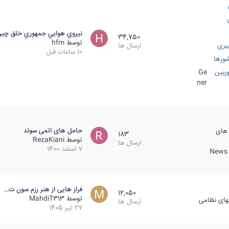
نيروي هوايي جمهوري خلق چي
34,750
توسط
hfm
بری
ارسال ها
10 ساعات قبل
ورها
ربین
Ge
ner
حامل های اتمی سوئد
 های
183
توسط
RezaKiani
ارسال ها
7 اسفند 1400
News &
فراز هایی از هنر رزم سون ت…
12,050
توسط
MahdiT313
کهای نظامی
ارسال ها
27 تیر 1405