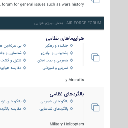
 forum for general issues such as wars history ...
AIR FORCE FORUM - بخش نیروی هوایی
هواپیماهای نظامی
جنگنده و رهگیر
بی سرنشین ها
پشتیبانی و ترابری
شناسایی و جا
هجومی و بمب افکن
کنترل و گشت د
تمرینی و آموزشی
مقایسه هواپیم
y Aircrafts
بالگردهای نظامی
بالگردهای هجومی
بالگردهای تراب
بالگردهای شناسایی
مقایسه بالگرده
Military Helicopters