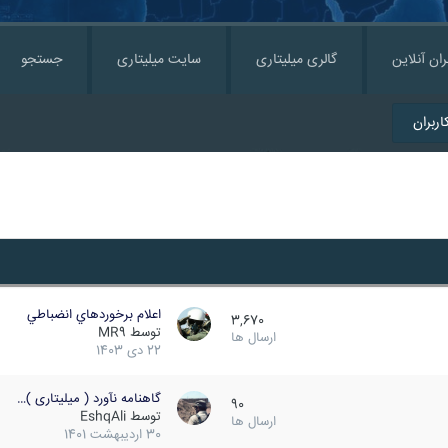
ران آنلاین
گالری میلیتاری
سایت میلیتاری
جستجو
ربران
اعلام برخوردهاي انضباطي
3,670
توسط
MR9
ارسال ها
22 دی 1403
گاهنامه نآورد ( میلیتاری )…
90
توسط
EshqAli
ارسال ها
30 اردیبهشت 1401