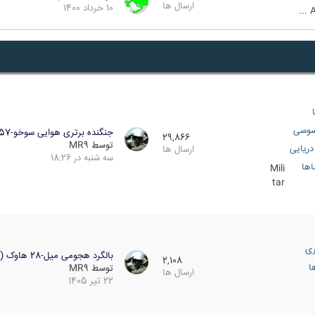
ارسال ها
10 خرداد 1400
A
سوسی
جنگنده برتری هوایی سوخو-57…
29,866
توسط
MR9
ریایی
ارسال ها
سه شنبه در 18:26
اها
Mili
tar
ری
بالگرد هجومی میل-28 هاوک (…
2,108
ا
توسط
MR9
ارسال ها
22 تیر 1405