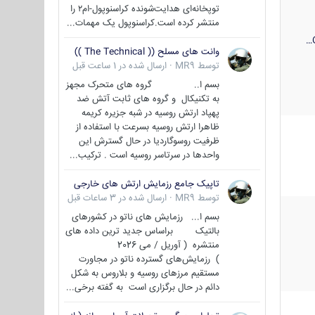
توپخانه‌ای هدایت‌شونده کراسنوپول-ام۲ را
منتشر کرده است.کراسنوپول یک مهمات...
وانت های مسلح (( The Technical ))
توسط
MR9
·
ارسال شده در
1 ساعت قبل
بسم ا.. گروه های متحرک مجهز
به تکنیکال و گروه های ثابت آتش ضد
پهپاد ارتش روسیه در شبه جزیره کریمه
ظاهرا ارتش روسیه بسرعت با استفاده از
ظرفیت روسوگاردیا در حال گسترش این
واحدها در سرتاسر روسیه است . ترکیب...
تاپیک جامع رزمایش ارتش های خارجی
توسط
MR9
·
ارسال شده در
3 ساعات قبل
بسم ا... رزمایش های ناتو در کشورهای
بالتیک براساس جدید ترین داده های
منتشره ( آوریل / می 2026
) رزمایش‌های گسترده ناتو در مجاورت
مستقیم مرزهای روسیه و بلاروس به شکل
دائم در حال برگزاری است به گفته برخی...