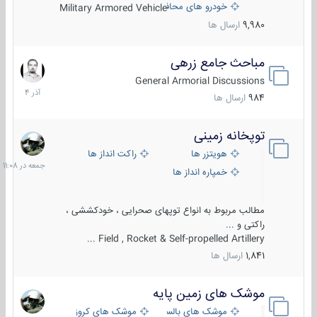
خودرو های محافظت شده
Military Armored Vehicle
9,980
ارسال ها
مباحث جامع زرهی
7
آذر
General Armorial Discussions
1404
984
ارسال ها
توپخانه زمینی
جمعه
در
هویتزر ها
راکت انداز ها
11:08
خمپاره انداز ها
مطالب مربوط به انواع توپهای صحرایی ، خودکششی ،
راکتی و ...
Field , Rocket & Self-propelled Artillery ...
1,841
ارسال ها
موشک های زمین پایه
2
مرداد
موشک های بالستیک
موشک های کروز