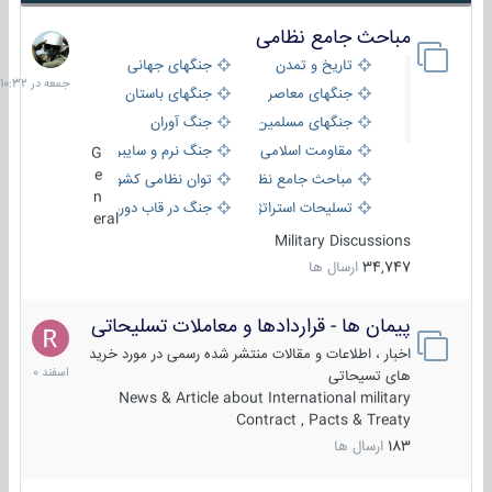
مباحث جامع نظامی
جمعه
در
تاریخ و تمدن
جنگهای جهانی
10:32
جنگهای معاصر
جنگهای باستان
جنگهای مسلمین
جنگ آوران
مقاومت اسلامی
جنگ نرم و سایبری
G
e
مباحث جامع نظامی
توان نظامی کشورها
n
تسلیحات استراتژیک
جنگ در قاب دوربین
eral
Military Discussions
34,747
ارسال ها
پیمان ها - قراردادها و معاملات تسلیحاتی
7
اسفند
اخبار ، اطلاعات و مقالات منتشر شده رسمی در مورد خرید
1400
های تسیحاتی
News & Article about International military
Contract , Pacts & Treaty
183
ارسال ها