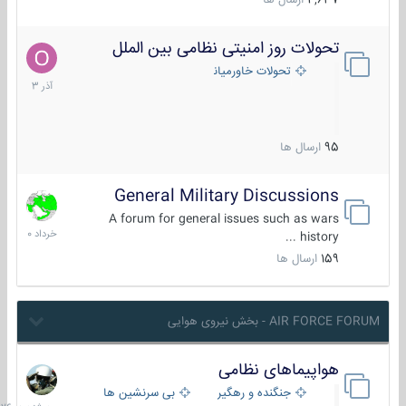
4,637
ارسال ها
تحولات روز امنیتی نظامی بین الملل
21
آذر
تحولات خاورمیانه
1403
95
ارسال ها
General Military Discussions
10
خرداد
A forum for general issues such as wars
1400
history ...
159
ارسال ها
AIR FORCE FORUM - بخش نیروی هوایی
هواپیماهای نظامی
سه
شنبه
جنگنده و رهگیر
بی سرنشین ها
در