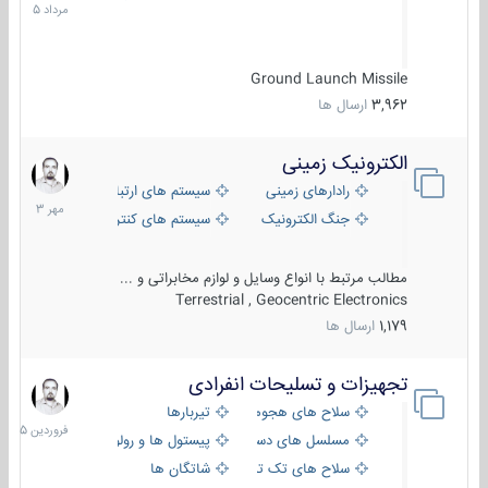
1405
Ground Launch Missile
3,962
ارسال ها
الکترونیک زمینی
1
مهر
رادارهای زمینی
سیستم های ارتباطی و جمع آوری اطلاع
1403
جنگ الکترونیک
سیستم های کنترل آتش و تجهیزات الکتر
مطالب مرتبط با انواع وسایل و لوازم مخابراتی و ...
Terrestrial , Geocentric Electronics
1,179
ارسال ها
تجهیزات و تسلیحات انفرادی
17
فروردین
سلاح های هجومی
تیربارها
1405
مسلسل های دستی
پیستول ها و رولورها
سلاح های تک تیر اندازی
شاتگان ها