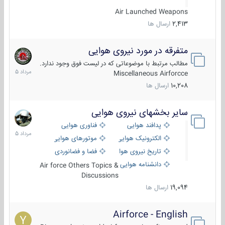
Air Launched Weapons
2,413
ارسال ها
متفرقه در مورد نیروی هوایی
7
مرداد
مطالب مرتبط با موضوعاتی که در لیست فوق وجود ندارد.
1405
Miscellaneous Airforcce
10,208
ارسال ها
سایر بخشهای نیروی هوایی
2
مرداد
پدافند هوایی
فناوری هوایی
1405
الکترونیک هوایی
موتورهای هوایی
تاریخ نیروی هوایی
فضا و فضانوردی
دانشنامه هوایی
Air force Others Topics &
Discussions
19,094
ارسال ها
Airforce - English
15