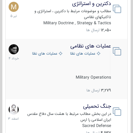
دکترین و استراتژی
27
تیر
مطالب و موضوعات مرتبط با دکترین ، استراتژی و
1405
تاکتیکهای نظامی
Military Doctrine , Strategy & Tactics
12,050
ارسال ها
عملیات های نظامی
5
خرداد
عملیات های نظامی ایران
عملیات های نظامی خارجی
1404
Military Operations
3,279
ارسال ها
جنگ تحمیلی
20
اسفند
در این بخش مطالب مرتبط با هشت سال دفاع مقدس
1403
ایران اسلامی را ارس
Sacred Defense