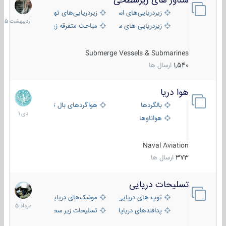
شناور های زیرسطحی
31
اردیبهش
زیردریایی‌های استراتژیک
زیردریایی‌های تهاجمی
1405
زیردریایی های سبک
مباحث متفرقه زیرسطحی
Submerge Vessels & Submarines
1,540
ارسال ها
هوا دریا
12
دی
بالگردها
هواگردهای بال ثابت
1401
هواناوها
Naval Aviation
373
ارسال ها
تسلیحات دریایی
2
مرداد
توپ های دریایی
موشک‌های دریایی
1405
پدافندهای دریاپایه
تسلیحات زیر سطحی