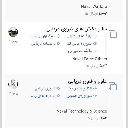
Naval Warfare
1,802
ارسال ها
سایر بخش های نیروی دریایی
22
بهمن
پایگاه‌های دریایی
تفنگداران و نیروهای ویژه‌ی دریایی
1404
نیروی دریایی کشورهای مختلف
دانشنامه دریایی
دانشنامه دریایی کپی
Naval Force Others
583
ارسال ها
علوم و فنون دریایی
6
بهمن
الکترونیک و مخابرات دریایی
فناوری دریایی
1403
دریانوردی عمومی
سامانه های رانشی دریایی
Naval Technology & Science
952
ارسال ها