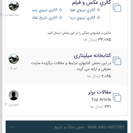
گالري عكس و فيلم
سه
شنبه
گالري نيروي هوايي
گالري نيروي زميني
در
گالري نيروي دريايي
گالري تاریخ نظامی
15:40
عکس و فیلمهای جنگی را در این بخش ارسال کنید.
33,075
ارسال ها
کتابخانه میلیتاری
16
تیر
در این بخش کتابهای مرتبط و مقالات برگزیده سایت
1405
معرفی و ارایه می گردد.
2,065
ارسال ها
مقالات برتر
29
فروردین
Top Article
1404
331
ارسال ها
WAR AND HISTORY - بخش جنگ و تاریخ