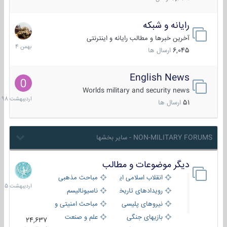
رایانه و شبکه
30
بهمن
آخرین خبرها و مطالب رایانه و اینترنتی
1404
6,045
ارسال ها
English News
10
اردیبهش
Worlds military and security news
1398
51
ارسال ها
NON-MILITARY FORUMS - سایر بخشها
دیگر موضوعات و مطالب
8
اردیبهش
انقلاب اسلامی ایران
مباحث مذهبی
1405
رویدادهای تاریخی و مذهبی
ناسیونالیسم
نیروهای پلیسی
مباحث امنیتی و اطلاعاتی
بازیهای جنگی
علم و صنعت
24,637