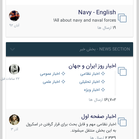
Navy - English
22
آبان
All about navy and naval forces!
1392
19
ارسال ها
NEWS SECTION - بخش خبر
اخبار روز ایران و جهان
22
ساعات
اخبار نظامی
اخبار عمومی
قبل
اخبار تحلیلی
اخبار علمی
اخبار ویژه
161,702
ارسال ها
اخبار صفحه اول
7
آذر
اخبار نظامی مهم و قابل بحث برای قرار گرفتن در اسکرول
1403
به این بخش منتقل میشوند.
2,339
ارسال ها