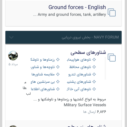
Ground forces - English
Army and ground forces, tank, artillery ...
NAVY FORUM - بخش نیروی دریایی
شناورهای سطحی
2
مرداد
ناوهای هواپیمابر و بالگرد بر
رزمناوها و ناوشکن‌ها
1405
ناوهای محافظ
ناوچه‌ها و شناورهای گشتی
شناورهای تندرو
مقایسه شناورها
شناورهای پشتیبانی
بی سرنشین های دریایی
م
طا
ناوهای آبی خاکی و نیروبر
شناورهای اطلاعاتی و جاسوسی
لب
مربوط به انواع کشتیها و رزمناوها و ناوشکنها و ...
Military Surface Vessels
6,826
ارسال ها