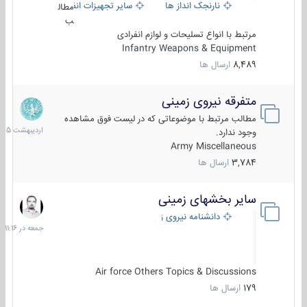
نارنجک انداز ها
سایر تجهیزات انفرادی
مطال
ب
مرتبط با انواع تسلیحات و لوازم انفرادی
Infantry Weapons & Equipment
8,489
ارسال ها
متفرقه نیروی زمینی
27
اردیبهش
مطالب مرتبط با موضوعاتی که در لیست فوق مشاهده
1405
وجود ندارد.
Army Miscellaneous
3,784
ارسال ها
سایر بخشهای زمینی
جمعه
در
دانشنامه نیروی زمینی
11:16
Air force Others Topics & Discussions
179
ارسال ها