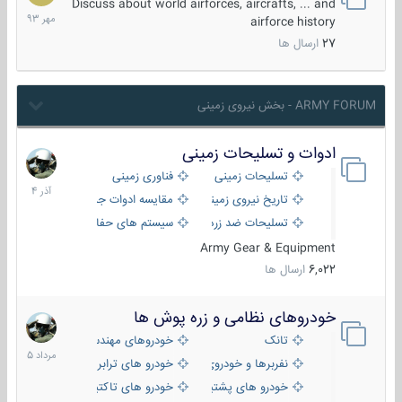
مهر
Discuss about world airforces, aircrafts, ... and
1393
airforce history
27
ارسال ها
ARMY FORUM - بخش نیروی زمینی
ادوات و تسلیحات زمینی
21
آذر
تسلیحات زمینی
فناوری زمینی
1404
تاریخ نیروی زمینی
مقایسه ادوات جنگی
تسلیحات ضد زره
سیستم های حفاظت فعال
Army Gear & Equipment
6,022
ارسال ها
خودروهای نظامی و زره پوش ها
2
مرداد
تانک
خودروهای مهندسی
1405
نفربرها و خودروی های رزمی پیاده نظام
خودرو های ترابری نظامی
خودرو های پشتیبانی آتش ، شناسایی و ضد تانک
خودرو های تاکتیکی نظامی