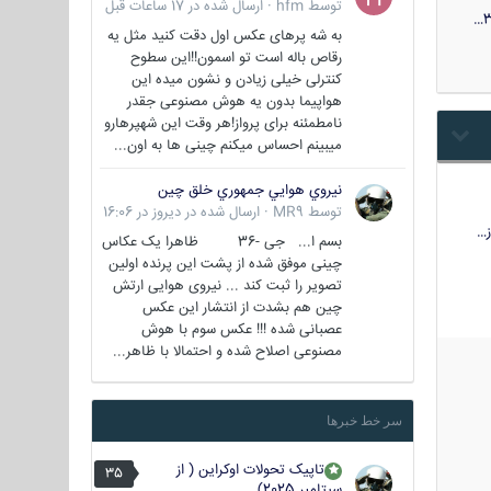
توسط
hfm
·
ارسال شده در
17 ساعات قبل
3
به شه پرهای عکس اول دقت کنید مثل یه
رقاص باله است تو اسمون!!این سطوح
کنترلی خیلی زیادن و نشون میده این
هواپیما بدون یه هوش مصنوعی جقدر
نامطمئنه برای پرواز!هر وقت این شهپرهارو
میبینم احساس میکنم چینی ها به اون...
نيروي هوايي جمهوري خلق چين
توسط
MR9
·
ارسال شده در
دیروز در 16:06
…
بسم ا... جی -36 ظاهرا یک عکاس
چینی موفق شده از پشت این پرنده اولین
تصویر را ثبت کند ... نیروی هوایی ارتش
چین هم بشدت از انتشار این عکس
عصبانی شده !!! عکس سوم با هوش
مصنوعی اصلاح شده و احتمالا با ظاهر...
سر خط خبرها
تاپیک تحولات اوکراین ( از
35
سپتامبر 2025)