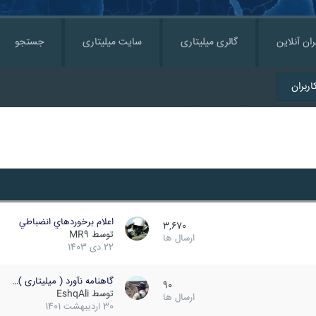
ران آنلاین
گالری میلیتاری
سایت میلیتاری
جستجو
ربران
اعلام برخوردهاي انضباطي
3,670
توسط
MR9
ارسال ها
22 دی 1403
گاهنامه نآورد ( میلیتاری )…
90
توسط
EshqAli
ارسال ها
30 اردیبهشت 1401