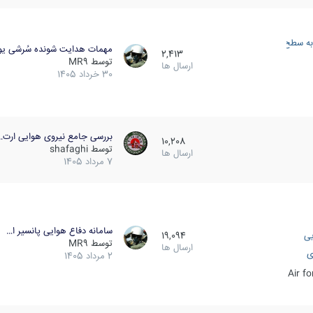
به سطح
مهمات هدایت شونده سُرشی یو
2,413
توسط
MR9
ارسال ها
30 خرداد 1405
بررسی جامع نیروی هوایی ارت…
10,208
توسط
shafaghi
ارسال ها
7 مرداد 1405
سامانه دفاع هوایی پانسیر ا…
یی
19,094
توسط
MR9
ارسال ها
ی
2 مرداد 1405
Air f