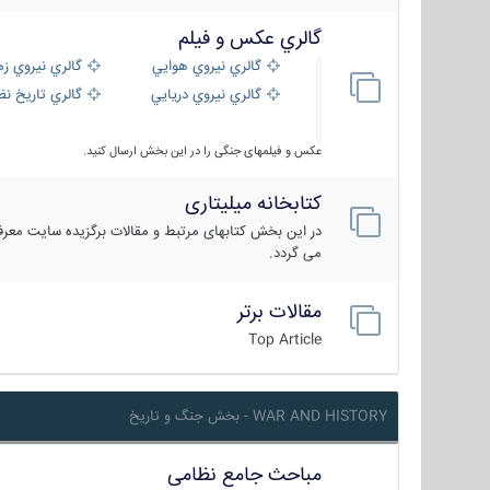
گالري عكس و فيلم
گالري نيروي هوايي
گالري نيروي زم
گالري نيروي دريايي
گالري تاریخ ن
عکس و فیلمهای جنگی را در این بخش ارسال کنید.
کتابخانه میلیتاری
در این بخش کتابهای مرتبط و مقالات برگزیده سایت معرفی
می گردد.
مقالات برتر
Top Article
WAR AND HISTORY - بخش جنگ و تاریخ
مباحث جامع نظامی