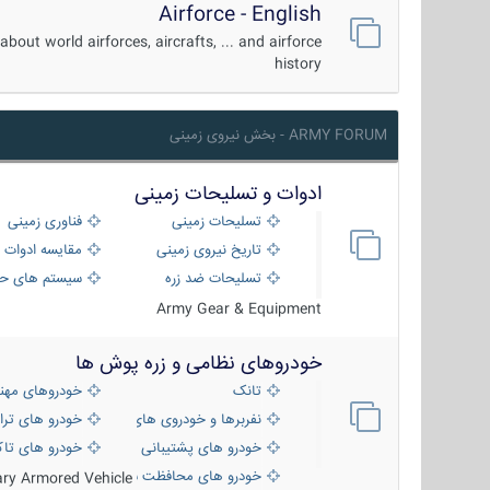
Airforce - English
about world airforces, aircrafts, ... and airforce
history
ARMY FORUM - بخش نیروی زمینی
ادوات و تسلیحات زمینی
تسلیحات زمینی
فناوری زمینی
تاریخ نیروی زمینی
مقایسه ادوات 
تسلیحات ضد زره
سیستم های حف
Army Gear & Equipment
خودروهای نظامی و زره پوش ها
تانک
خودروهای مهن
نفربرها و خودروی های رزمی پیاده نظام
خودرو های ترا
خودرو های پشتیبانی آتش ، شناسایی و ضد ت
خودرو های تاک
خودرو های محافظت شده
tary Armored Vehicle