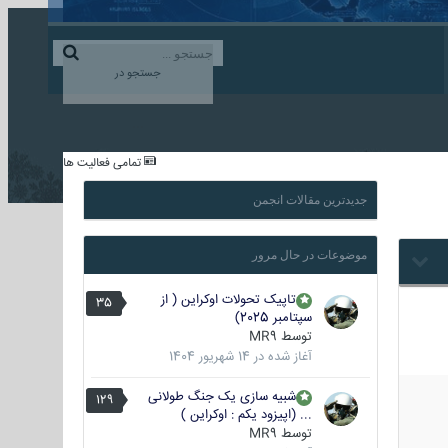
ورود به حساب کاربری
ایجاد حساب کاربری
جستجو در
...
تمامی فعالیت ها
جدیدترین مقالات انجمن
موضوعات در حال مرور
تاپیک تحولات اوکراین ( از
35
سپتامبر 2025)
توسط
MR9
آغاز شده در
14 شهریور 1404
شبیه سازی یک جنگ طولانی
129
... (اپیزود یکم : اوکراین )
توسط
MR9