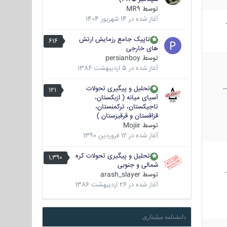
توسط
MR9
آغاز شده در
14 شهریور 1404
تاپیک جامع رزمایش ارتش
616
های خارجی
توسط
persianboy
آغاز شده در
5 اردیبهشت 1386
تحلیل و پیگیری تحولات
121
آسیای میانه ( ازبکستان،
تاجیکستان، ترکمنستان،
قزاقستان و قرقیزستان )
توسط
Mojiir
آغاز شده در
12 فروردین 1390
تحلیل و پیگیری تحولات کره
1,390
شمالی و جنوبی
توسط
arash_slayer
آغاز شده در
26 اردیبهشت 1386
دانشنامه میلیتاری