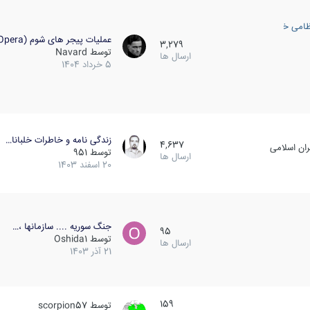
ظامی خارجی
عملیات پیجر های شوم (Opera…
3,279
توسط
Navard
ارسال ها
5 خرداد 1404
زندگی نامه و خاطرات خلبانا…
4,637
ان اسلامی
توسط
951
ارسال ها
20 اسفند 1403
جنگ سوریه .... سازمانها ،…
95
توسط
Oshida1
ارسال ها
21 آذر 1403
159
توسط
scorpion57