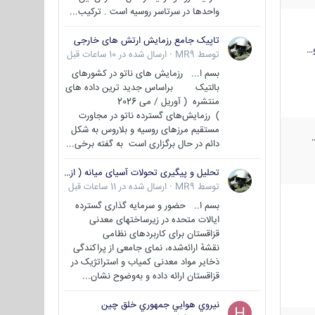
واحدها در سرتاسر روسیه است . ترکیب...
تاپیک جامع رزمایش ارتش های خارجی
…
توسط
MR9
·
ارسال شده در
10 ساعات قبل
بسم ا... رزمایش های ناتو در کشورهای
بالتیک براساس جدید ترین داده های
منتشره ( آوریل / می 2026
) رزمایش‌های گسترده ناتو در مجاورت
مستقیم مرزهای روسیه و بلاروس به شکل
دائم در حال برگزاری است به گفته برخی...
تحلیل و پیگیری تحولات آسیای میانه ( ازبکستان، تاجیکستان، ترکمنستان، قزاقستان و قرقیزستان )
توسط
MR9
·
ارسال شده در
11 ساعات قبل
بسم ا.. حضور و سرمایه گذاری گسترده
ایالات متحده در زیرساختهای معدنی
قزاقستان برای کاربردهای نظامی
نقشهٔ ارائه‌شده، نمای جامعی از پراکندگی
ذخایر مواد معدنی کمیاب و استراتژیک در
قزاقستان ارائه داده و به‌وضوح نشان...
نيروي هوايي جمهوري خلق چين