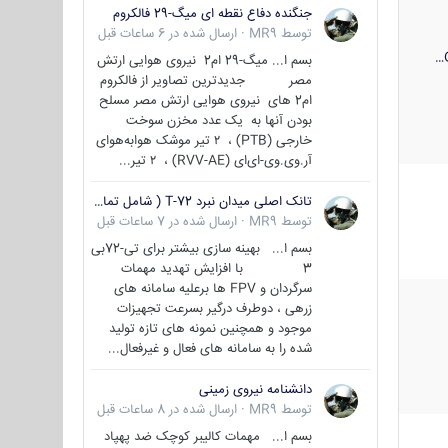
جنگنده دفاع نقطه ای میگ-29 فالکروم
توسط
MR9
·
ارسال شده در
6 ساعات قبل
بسم ا... میگ-29 ام2 نیروی هوایی ارتش
مصر جدیدترین تصاویر از فالکروم
ام2 های نیروی هوایی ارتش مصر مسلح
بودن آنها به یک عدد مخزن سوخت
خارجی (PTB) ، ۲ تیر موشک هوابه‌هوای
آر.وی.وی-ای‌ای (RVV-AE) ، ۲ تیر...
تانک اصلی میدان نبرد T-72 ( شامل تمامی گونه ها )
توسط
MR9
·
ارسال شده در
7 ساعات قبل
بسم ا... بهینه سازی بیشتر برای تی-72بی
3 با افزایش تهدید مهمات
سرگردان و FPV ها برعلیه سامانه های
زرهی ، دوطرف درگیر بسرعت تجهیزات
موجود و همچنین نمونه های تازه تولید
شده را به سامانه های فعال و غیرفعال...
دانشنامه نیروی زمینی
توسط
MR9
·
ارسال شده در
8 ساعات قبل
بسم ا... مهمات کالیبر کوچک ضد پهپاد