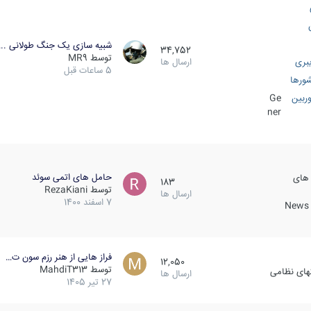
شبیه سازی یک جنگ طولانی ..
34,752
توسط
MR9
بری
ارسال ها
5 ساعات قبل
ورها
ربین
Ge
ner
حامل های اتمی سوئد
 های
183
توسط
RezaKiani
ارسال ها
7 اسفند 1400
News &
فراز هایی از هنر رزم سون ت…
12,050
توسط
MahdiT313
کهای نظامی
ارسال ها
27 تیر 1405