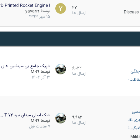
D Printed Rocket Engine I…
27
توسط
yavarrr
Discuss 
ارسال ها
15 مهر 1393
تاپیک جامع بی سرنشین های ز
6,022
جنگی
توسط
MR9
ارسال ها
21 آذر 1404
اظت فعال
دسی
تانک اصلی میدان نبرد T-72 …
9,982
بری نظامی
توسط
MR9
ارسال ها
7 ساعات قبل
انک
تیکی نظامی
Mili