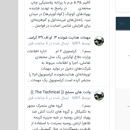
کالیبر ۵.۴۵ م.م با پرتابه پلاستیکی چاپ
سه‌بعدی در پاسخ به تهدید فزاینده
پهپادهای کوچک (کوادکوپترها) در میدان
نبرد، راه‌حل‌های غیرمتداول و کم‌هزینه‌ای
برای افزایش شانس اصابت در فواصل...
مهمات هدایت شونده 3. او.اف.39 کراسنوپل/بصیر( Krasnopol 3OF39 )
توسط
MR9
·
ارسال شده در
8 ساعات قبل
بسم ا.. کراسنوپل 2 ام اداره اطلاعات
وزارت دفاع اوکراین یک مدل سه‌بعدی
تعاملی، اجزا و اطلاعات مربوط به
شرکت‌های دخیل در تولید مهمات
توپخانه‌ای هدایت‌شونده کراسنوپول-ام۲ را
منتشر کرده است.کراسنوپول یک مهمات...
وانت های مسلح (( The Technical ))
توسط
MR9
·
ارسال شده در
8 ساعات قبل
بسم ا.. گروه های متحرک مجهز
به تکنیکال و گروه های ثابت آتش ضد
پهپاد ارتش روسیه در شبه جزیره کریمه
ظاهرا ارتش روسیه بسرعت با استفاده از
ظرفیت روسوگاردیا در حال گسترش این