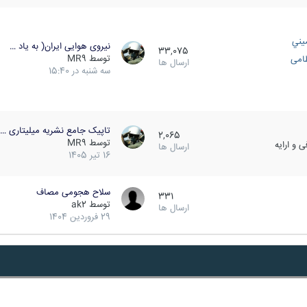
يني
نیروی هوایی ایران( به یاد …
33,075
توسط
MR9
ظامی
ارسال ها
سه شنبه در 15:40
تاپیک جامع نشریه میلیتاری …
2,065
توسط
MR9
 و ارایه
ارسال ها
16 تیر 1405
سلاح هجومی مصاف
331
توسط
ak2
ارسال ها
29 فروردین 1404