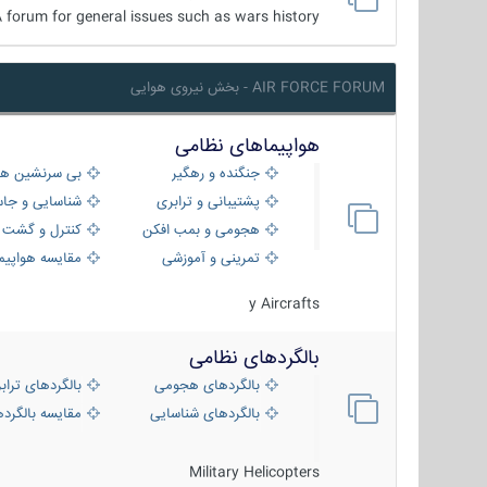
 forum for general issues such as wars history ...
AIR FORCE FORUM - بخش نیروی هوایی
هواپیماهای نظامی
جنگنده و رهگیر
بی سرنشین ها
پشتیبانی و ترابری
شناسایی و جا
هجومی و بمب افکن
کنترل و گشت د
تمرینی و آموزشی
مقایسه هواپیم
y Aircrafts
بالگردهای نظامی
بالگردهای هجومی
بالگردهای تراب
بالگردهای شناسایی
مقایسه بالگرده
Military Helicopters