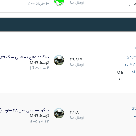
ارسال ها
10 خرداد 1400
A
سوسی
جنگنده دفاع نقطه ای میگ-29…
29,867
توسط
MR9
ریایی
ارسال ها
6 ساعات قبل
اها
Mili
tar
ری
بالگرد هجومی میل-28 هاوک (…
2,108
ا
توسط
MR9
ارسال ها
22 تیر 1405