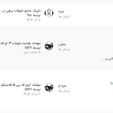
تاپیک جامع تحولات زرهی در …
984
توسط
951
ارسال ها
7 آذر 1404
مهمات هدایت شونده 3. او.اف…
1,842
توسط
MR9
ارسال ها
8 ساعات قبل
ی و ...
ز
موشک کروز اف پی-5 فلامینگو…
3,962
توسط
MR9
ارسال ها
2 مرداد 1405