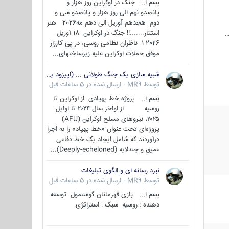
بسم ا.. جنگ در اوکراین روز هزار و
پانصدو نهم الی روز هزار و پانصدو سی و
دوم هجدهم آوریل الی دهم مه2026 هنر
استتار.......!! جنگ در اوکراین- 18 آوریل
…
2026 1- ناظران نظامی روسی، در پی کارزار
موفق حملات اوکراین علیه زیرساختهای...
شبیه سازی یک جنگ طولانی ... (اپیزود یکم : اوکراین )
توسط
MR9
·
ارسال شده در
5 ساعات قبل
بسم ا.. پروژه خط پهپادی از اوکراین تا
روسیه از اواخر سال ۲۰۲۴ تا اوایل
۲۰۲۵، نیروهای مسلح اوکراین (AFU)
پروژه‌ای تحت عنوان «خط پهپاد» را به اجرا
درآوردند که شامل ایجاد یک خط دفاعی
عمیق و چندلایه (Deeply-echeloned)...
نبرد رسانه ای و الگوی تبلیغات
توسط
MR9
·
ارسال شده در
5 ساعات قبل
بسم ا... بازی قهرمانان گوستمول توسعه
دهنده : روسیه سبک : استراتژی