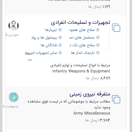
1,179
ارسال ها
تجهیزات و تسلیحات انفرادی
17
فروردین
سلاح های هجومی
تیربارها
1405
مسلسل های دستی
پیستول ها و رولورها
سلاح های تک تیر اندازی
شاتگان ها
نارنجک انداز ها
سایر تجهیزات انفرادی
مطال
ب
مرتبط با انواع تسلیحات و لوازم انفرادی
Infantry Weapons & Equipment
8,489
ارسال ها
متفرقه نیروی زمینی
27
اردیبهش
مطالب مرتبط با موضوعاتی که در لیست فوق مشاهده
1405
وجود ندارد.
Army Miscellaneous
3,784
ارسال ها