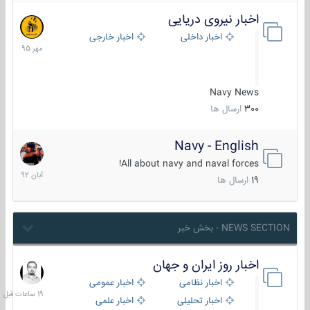
اخبار نیروی دریایی
27
مهر
اخبار داخلی
اخبار خارجی
1395
Navy News
300
ارسال ها
Navy - English
22
آبان
All about navy and naval forces!
1392
19
ارسال ها
NEWS SECTION - بخش خبر
اخبار روز ایران و جهان
19
ساعات
اخبار نظامی
اخبار عمومی
قبل
اخبار تحلیلی
اخبار علمی