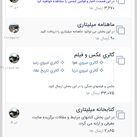
دی
در این قسمت اخبار و قوانین انجمن را مشاهده خواهید کرد
1403
3,670
ارسال ها
ماهنامه میلیتاری
30
اردیبهش
در این بخش می توانید ماهنامه میلیتاری را دریافت کنید.
1401
90
ارسال ها
گالري عكس و فيلم
سه
شنبه
گالري نيروي هوايي
گالري نيروي زميني
در
گالري نيروي دريايي
گالري تاریخ نظامی
15:40
عکس و فیلمهای جنگی را در این بخش ارسال کنید.
33,075
ارسال ها
کتابخانه میلیتاری
16
تیر
در این بخش کتابهای مرتبط و مقالات برگزیده سایت
1405
معرفی و ارایه می گردد.
2,065
ارسال ها