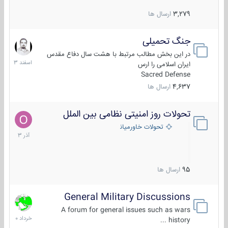
3,279
ارسال ها
جنگ تحمیلی
20
اسفند
در این بخش مطالب مرتبط با هشت سال دفاع مقدس
1403
ایران اسلامی را ارس
Sacred Defense
4,637
ارسال ها
تحولات روز امنیتی نظامی بین الملل
21
آذر
تحولات خاورمیانه
1403
95
ارسال ها
General Military Discussions
10
خرداد
A forum for general issues such as wars
1400
history ...