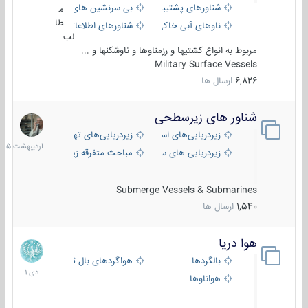
شناورهای پشتیبانی
بی سرنشین های دریایی
م
طا
ناوهای آبی خاکی و نیروبر
شناورهای اطلاعاتی و جاسوسی
لب
مربوط به انواع کشتیها و رزمناوها و ناوشکنها و ...
Military Surface Vessels
6,826
ارسال ها
شناور های زیرسطحی
31
اردیبهش
زیردریایی‌های استراتژیک
زیردریایی‌های تهاجمی
1405
زیردریایی های سبک
مباحث متفرقه زیرسطحی
Submerge Vessels & Submarines
1,540
ارسال ها
هوا دریا
12
دی
بالگردها
هواگردهای بال ثابت
1401
هواناوها