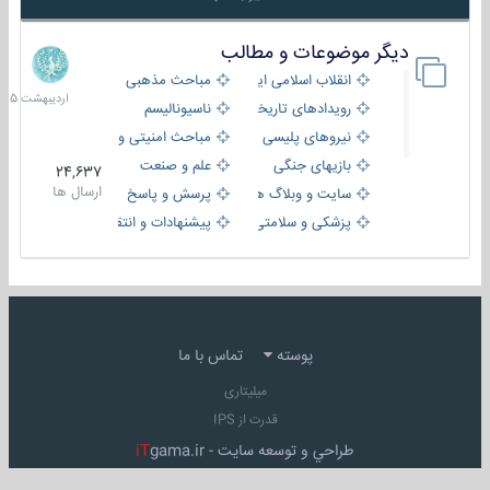
دیگر موضوعات و مطالب
8
اردیبهش
انقلاب اسلامی ایران
مباحث مذهبی
1405
رویدادهای تاریخی و مذهبی
ناسیونالیسم
نیروهای پلیسی
مباحث امنیتی و اطلاعاتی
بازیهای جنگی
علم و صنعت
24,637
ارسال ها
سایت و وبلاگ ها
پرسش و پاسخ
پزشکی و سلامتی
پیشنهادات و انتقادات
پوسته
تماس با ما
میلیتاری
قدرت از IPS
طراحي و توسعه سايت -
gama.ir
iT