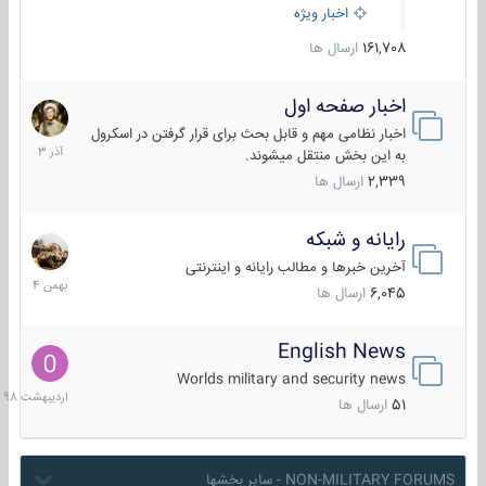
اخبار ویژه
161,708
ارسال ها
اخبار صفحه اول
7
آذر
اخبار نظامی مهم و قابل بحث برای قرار گرفتن در اسکرول
1403
به این بخش منتقل میشوند.
2,339
ارسال ها
رایانه و شبکه
30
بهمن
آخرین خبرها و مطالب رایانه و اینترنتی
1404
6,045
ارسال ها
English News
10
اردیبهش
Worlds military and security news
1398
51
ارسال ها
NON-MILITARY FORUMS - سایر بخشها