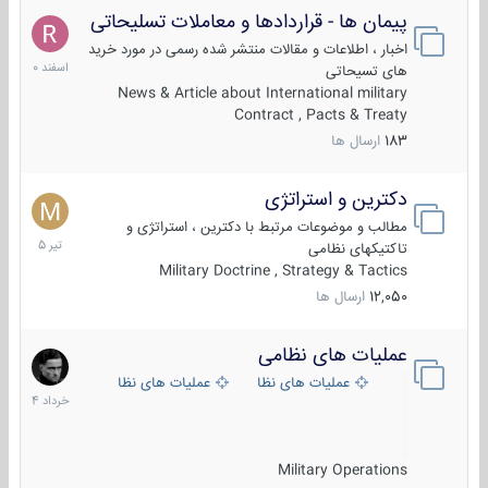
پیمان ها - قراردادها و معاملات تسلیحاتی
7
اسفند
اخبار ، اطلاعات و مقالات منتشر شده رسمی در مورد خرید
1400
های تسیحاتی
News & Article about International military
Contract , Pacts & Treaty
183
ارسال ها
دکترین و استراتژی
27
تیر
مطالب و موضوعات مرتبط با دکترین ، استراتژی و
1405
تاکتیکهای نظامی
Military Doctrine , Strategy & Tactics
12,050
ارسال ها
عملیات های نظامی
5
خرداد
عملیات های نظامی ایران
عملیات های نظامی خارجی
1404
Military Operations