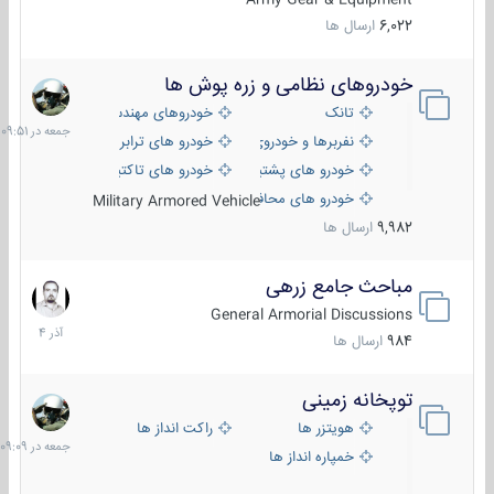
6,022
ارسال ها
خودروهای نظامی و زره پوش ها
جمعه
در
تانک
خودروهای مهندسی
09:51
نفربرها و خودروی های رزمی پیاده نظام
خودرو های ترابری نظامی
خودرو های پشتیبانی آتش ، شناسایی و ضد تانک
خودرو های تاکتیکی نظامی
خودرو های محافظت شده
Military Armored Vehicle
9,982
ارسال ها
مباحث جامع زرهی
7
آذر
General Armorial Discussions
1404
984
ارسال ها
توپخانه زمینی
جمعه
در
هویتزر ها
راکت انداز ها
09:09
خمپاره انداز ها