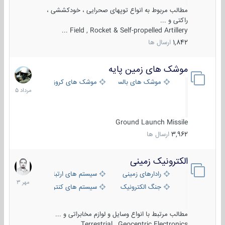
مطالب مربوط به انواع توپهای صحرایی ، خودکششی ،
راکتی و ...
Field , Rocket & Self-propelled Artillery ...
1,842
ارسال ها
موشک های زمین پایه
2
مرداد
موشک های بالستیک
موشک های کروز
1405
Ground Launch Missile
3,962
ارسال ها
الکترونیک زمینی
1
مهر
رادارهای زمینی
سیستم های ارتباطی و جمع آوری اطلاع
1403
جنگ الکترونیک
سیستم های کنترل آتش و تجهیزات الکتر
مطالب مرتبط با انواع وسایل و لوازم مخابراتی و ...
Terrestrial , Geocentric Electronics