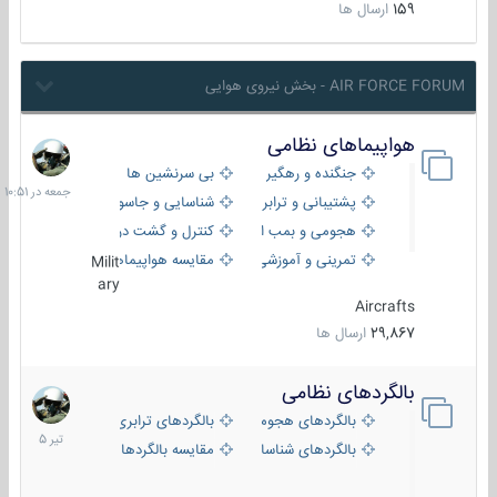
159
ارسال ها
AIR FORCE FORUM - بخش نیروی هوایی
هواپیماهای نظامی
جمعه
در
جنگنده و رهگیر
بی سرنشین ها
10:51
پشتیبانی و ترابری
شناسایی و جاسوسی
هجومی و بمب افکن
کنترل و گشت دریایی
تمرینی و آموزشی
مقایسه هواپیماها
Milit
ary
Aircrafts
29,867
ارسال ها
بالگردهای نظامی
22
تیر
بالگردهای هجومی
بالگردهای ترابری
1405
بالگردهای شناسایی
مقایسه بالگردها