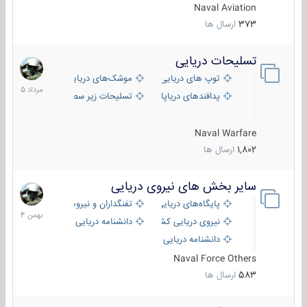
Naval Aviation
373
ارسال ها
تسلیحات دریایی
2
مرداد
توپ های دریایی
موشک‌های دریایی
1405
پدافندهای دریاپایه
تسلیحات زیر سطحی
Naval Warfare
1,802
ارسال ها
سایر بخش های نیروی دریایی
22
بهمن
پایگاه‌های دریایی
تفنگداران و نیروهای ویژه‌ی دریایی
1404
نیروی دریایی کشورهای مختلف
دانشنامه دریایی
دانشنامه دریایی کپی
Naval Force Others
583
ارسال ها