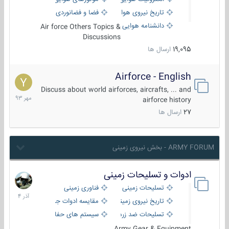
تاریخ نیروی هوایی
فضا و فضانوردی
دانشنامه هوایی
Air force Others Topics &
Discussions
19,095
ارسال ها
Airforce - English
15
مهر
Discuss about world airforces, aircrafts, ... and
1393
airforce history
27
ارسال ها
ARMY FORUM - بخش نیروی زمینی
ادوات و تسلیحات زمینی
21
آذر
تسلیحات زمینی
فناوری زمینی
1404
تاریخ نیروی زمینی
مقایسه ادوات جنگی
تسلیحات ضد زره
سیستم های حفاظت فعال
Army Gear & Equipment