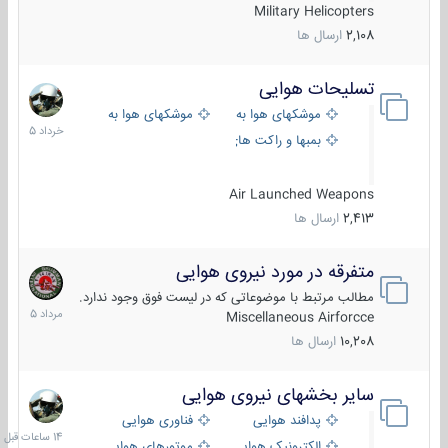
Military Helicopters
2,108
ارسال ها
تسلیحات هوایی
30
خرداد
موشکهای هوا به هوا
موشکهای هوا به سطح
1405
بمبها و راکت های هوایی
Air Launched Weapons
2,413
ارسال ها
متفرقه در مورد نیروی هوایی
7
مرداد
مطالب مرتبط با موضوعاتی که در لیست فوق وجود ندارد.
1405
Miscellaneous Airforcce
10,208
ارسال ها
سایر بخشهای نیروی هوایی
14
ساعات
پدافند هوایی
فناوری هوایی
قبل
الکترونیک هوایی
موتورهای هوایی