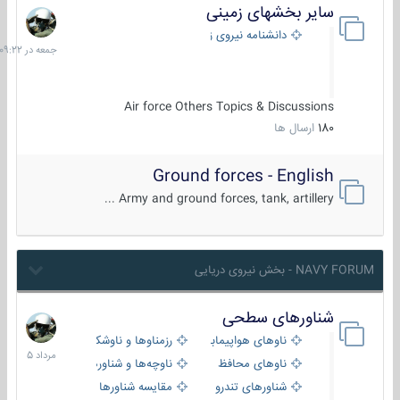
سایر بخشهای زمینی
جمعه
در
دانشنامه نیروی زمینی
09:22
Air force Others Topics & Discussions
180
ارسال ها
Ground forces - English
Army and ground forces, tank, artillery ...
NAVY FORUM - بخش نیروی دریایی
شناورهای سطحی
2
مرداد
ناوهای هواپیمابر و بالگرد بر
رزمناوها و ناوشکن‌ها
1405
ناوهای محافظ
ناوچه‌ها و شناورهای گشتی
شناورهای تندرو
مقایسه شناورها