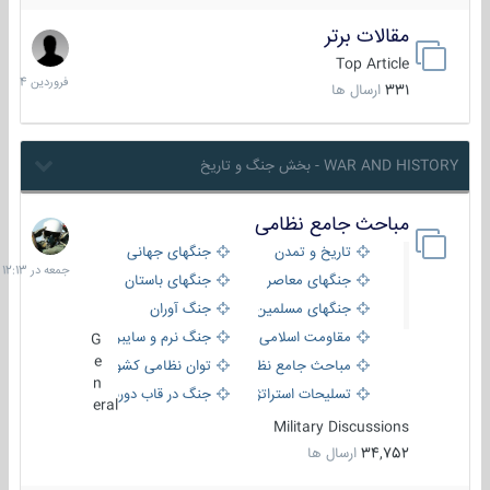
مقالات برتر
29
فروردین
Top Article
1404
331
ارسال ها
WAR AND HISTORY - بخش جنگ و تاریخ
مباحث جامع نظامی
جمعه
در
تاریخ و تمدن
جنگهای جهانی
12:13
جنگهای معاصر
جنگهای باستان
جنگهای مسلمین
جنگ آوران
مقاومت اسلامی
جنگ نرم و سایبری
G
e
مباحث جامع نظامی
توان نظامی کشورها
n
تسلیحات استراتژیک
جنگ در قاب دوربین
eral
Military Discussions
34,752
ارسال ها