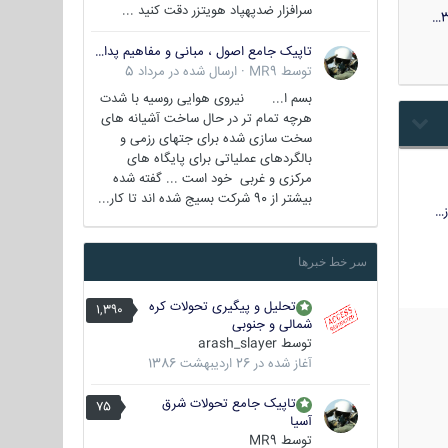
سرافزار ضدپهپاد هویتزر دقت کنید ...
3
تاپیک جامع اصول ، مبانی و مفاهیم پدافند غیر عامل
توسط
MR9
·
ارسال شده در
مرداد 5
بسم ا... نیروی هوایی روسیه با شدت
هرچه تمام تر در حال ساخت آشیانه های
سخت سازی شده برای جتهای رزمی و
بالگردهای عملیاتی برای پایگاه های
مرکزی و غربی خود است ... گفته شده
بیشتر از 90 شرکت بسیج شده اند تا کار...
…
سر خط خبرها
تحلیل و پیگیری تحولات کره
1,390
شمالی و جنوبی
توسط
arash_slayer
آغاز شده در
26 اردیبهشت 1386
تاپیک جامع تحولات شرق
75
آسیا
توسط
MR9