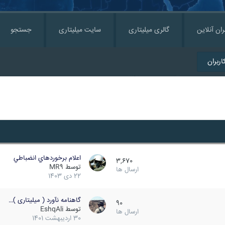
ران آنلاین
گالری میلیتاری
سایت میلیتاری
جستجو
ربران
اعلام برخوردهاي انضباطي
3,670
توسط
MR9
ارسال ها
22 دی 1403
گاهنامه نآورد ( میلیتاری )…
90
توسط
EshqAli
ارسال ها
30 اردیبهشت 1401