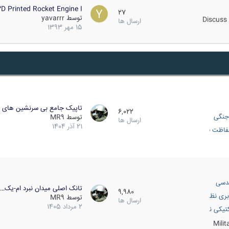
D Printed Rocket Engine I…
27
توسط
yavarrr
Discuss 
ارسال ها
15 مهر 1393
تاپیک جامع بی سرنشین های ز
6,022
جنگی
توسط
MR9
ارسال ها
21 آذر 1404
اظت فعال
دسی
تانک اصلی میدان نبرد ام-یک…
9,980
بری نظامی
توسط
MR9
ارسال ها
2 مرداد 1405
انک
تیکی نظامی
Mili