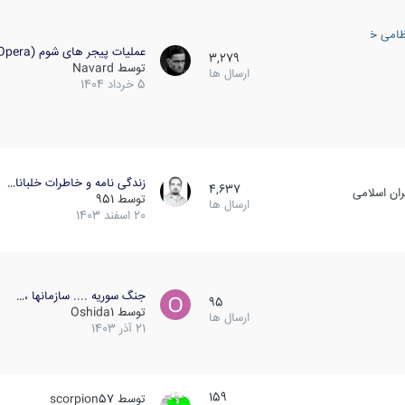
ظامی خارجی
عملیات پیجر های شوم (Opera…
3,279
توسط
Navard
ارسال ها
5 خرداد 1404
زندگی نامه و خاطرات خلبانا…
4,637
ان اسلامی
توسط
951
ارسال ها
20 اسفند 1403
جنگ سوریه .... سازمانها ،…
95
توسط
Oshida1
ارسال ها
21 آذر 1403
159
توسط
scorpion57