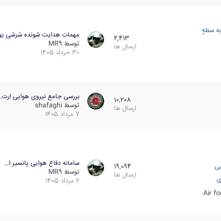
به سطح
مهمات هدایت شونده سُرشی یو
2,413
توسط
MR9
ارسال ها
30 خرداد 1405
بررسی جامع نیروی هوایی ارت…
10,208
توسط
shafaghi
ارسال ها
7 مرداد 1405
سامانه دفاع هوایی پانسیر ا…
یی
19,094
توسط
MR9
ارسال ها
ی
2 مرداد 1405
Air f