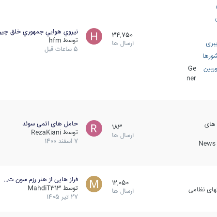
نيروي هوايي جمهوري خلق چي
34,750
توسط
hfm
بری
ارسال ها
5 ساعات قبل
ورها
ربین
Ge
ner
حامل های اتمی سوئد
 های
183
توسط
RezaKiani
ارسال ها
7 اسفند 1400
News &
فراز هایی از هنر رزم سون ت…
12,050
توسط
MahdiT313
کهای نظامی
ارسال ها
27 تیر 1405