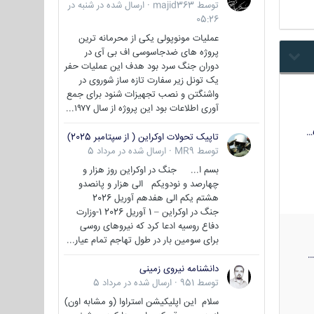
توسط
majid363
·
ارسال شده در
شنبه در
05:26
عملیات مونوپولی یکی از محرمانه ترین
پروژه های ضدجاسوسی اف بی آی در
دوران جنگ سرد بود هدف این عملیات حفر
یک تونل زیر سفارت تازه ساز شوروی در
واشنگتن و نصب تجهیزات شنود برای جمع
آوری اطلاعات بود این پروژه از سال ۱۹۷۷...
تاپیک تحولات اوکراین ( از سپتامبر 2025)
توسط
MR9
·
ارسال شده در
مرداد 5
بسم ا... جنگ در اوکراین روز هزار و
چهارصد و نودویکم الی هزار و پانصدو
هشتم یکم الی هفدهم آوریل 2026
جنگ در اوکراین – 1 آوریل 2026 1-وزارت
دفاع روسیه ادعا کرد که نیروهای روسی
برای سومین بار در طول تهاجم تمام عیار...
دانشنامه نیروی زمینی
توسط
951
·
ارسال شده در
مرداد 5
سلام این اپلیکیشن استراوا (و مشابه اون)