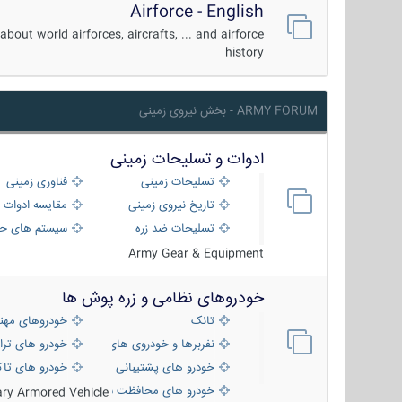
Airforce - English
about world airforces, aircrafts, ... and airforce
history
ARMY FORUM - بخش نیروی زمینی
ادوات و تسلیحات زمینی
تسلیحات زمینی
فناوری زمینی
تاریخ نیروی زمینی
مقایسه ادوات 
تسلیحات ضد زره
سیستم های حف
Army Gear & Equipment
خودروهای نظامی و زره پوش ها
تانک
خودروهای مهن
نفربرها و خودروی های رزمی پیاده نظام
خودرو های ترا
خودرو های پشتیبانی آتش ، شناسایی و ضد ت
خودرو های تاک
خودرو های محافظت شده
tary Armored Vehicle