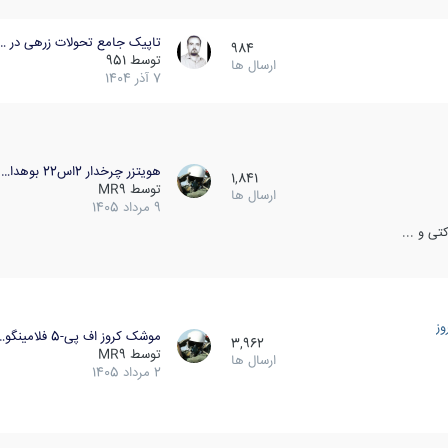
تاپیک جامع تحولات زرهی در …
984
توسط
951
ارسال ها
7 آذر 1404
هویتزر چرخدار 2اس22 بوهدا…
1,841
توسط
MR9
ارسال ها
9 مرداد 1405
ی و ...
ز
موشک کروز اف پی-5 فلامینگو…
3,962
توسط
MR9
ارسال ها
2 مرداد 1405