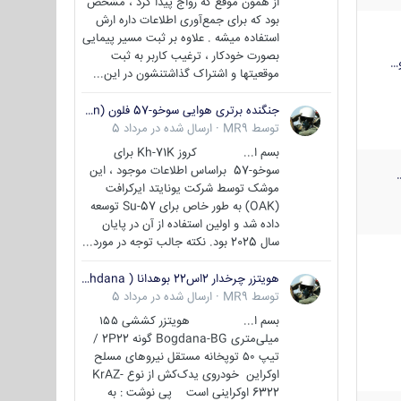
از همون موقع که رواج پیدا کرد ، مشخص
بود که برای جمع‌آوری اطلاعات داره ارش
استفاده میشه . علاوه بر ثبت مسیر پیمایی
بصورت خودکار ، ترغیب کاربر به ثبت
…
موقعیتها و اشتراک‌ گذاشتنشون در این...
جنگنده برتری هوایی سوخو-57 فلون (Su-57/Felon)
توسط
MR9
·
ارسال شده در
مرداد 5
بسم ا... کروز Kh-71K برای
سوخو-57 براساس اطلاعات موجود ، این
موشک توسط شرکت یونایتد ایرکرافت
(OAK) به طور خاص برای Su-57 توسعه
داده شد و اولین استفاده از آن در پایان
سال 2025 بود. نکته جالب توجه در مورد...
هویتزر چرخدار 2اس22 بوهدانا ( wheeled howitzer 2S22 Bohdana )
توسط
MR9
·
ارسال شده در
مرداد 5
بسم ا... هویتزر کششی ۱۵۵
میلی‌متری Bogdana-BG گونه 2P22 /
تیپ ۵۰ توپخانه مستقل نیروهای مسلح
اوکراین خودروی یدک‌کش از نوع KrAZ-
6322 اوکراینی است پی نوشت : به