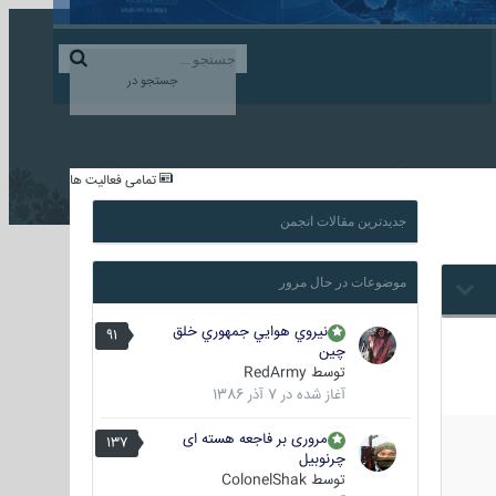
ورود به حساب کاربری
ایجاد حساب کاربری
جستجو در
...
تمامی فعالیت ها
جدیدترین مقالات انجمن
موضوعات در حال مرور
نيروي هوايي جمهوري خلق
91
چين
توسط
RedArmy
آغاز شده در
7 آذر 1386
مروری بر فاجعه هسته ای
137
چرنوبیل
توسط
ColonelShak