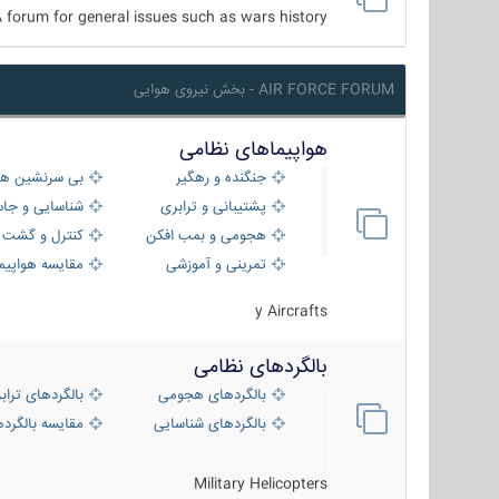
 forum for general issues such as wars history ...
AIR FORCE FORUM - بخش نیروی هوایی
هواپیماهای نظامی
جنگنده و رهگیر
بی سرنشین ها
پشتیبانی و ترابری
شناسایی و جا
هجومی و بمب افکن
کنترل و گشت د
تمرینی و آموزشی
مقایسه هواپیم
y Aircrafts
بالگردهای نظامی
بالگردهای هجومی
بالگردهای تراب
بالگردهای شناسایی
مقایسه بالگرده
Military Helicopters