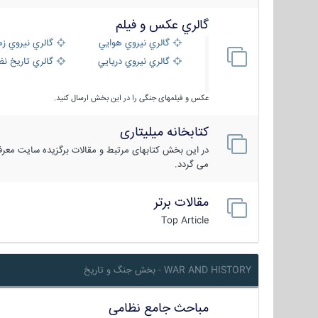
گالري عكس و فيلم
گالري نيروي هوايي
گالري نيروي زم
گالري نيروي دريايي
گالري تاریخ ن
عکس و فیلمهای جنگی را در این بخش ارسال کنید.
کتابخانه میلیتاری
در این بخش کتابهای مرتبط و مقالات برگزیده سایت معرفی
می گردد.
مقالات برتر
Top Article
WAR AND HISTORY - بخش جنگ و تاریخ
مباحث جامع نظامی