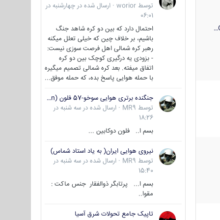
توسط
worior
·
ارسال شده در
چهارشنبه در
06:01
احتمال دارد که بین دو کره شاهد جنگ
باشیم، بر خلاف چین که خیلی تعلل میکنه
رهبر کره شمالی اهل فرصت سوزی نیست:
- بزودی یه درگیری کوچک بین دو کره
اتفاق میفته. بعد کره شمالی تصمیم میگیره
با حمله هوایی پاسخ بده، که حمله موفق...
جنگنده برتری هوایی سوخو-57 فلون (Su-57/Felon)
توسط
MR9
·
ارسال شده در
سه شنبه در
18:26
بسم ا.. فلون دوکابین ...
نیروی هوایی ایران( به یاد استاد شماس)
توسط
MR9
·
ارسال شده در
سه شنبه در
15:40
بسم ا... پرتابگر ذوالفقار جنس ماکت :
مقوا..
تاپیک جامع تحولات شرق آسیا