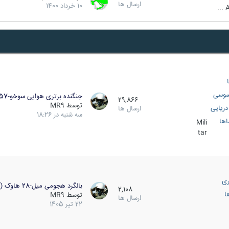
ارسال ها
10 خرداد 1400
A
سوسی
جنگنده برتری هوایی سوخو-57…
29,866
توسط
MR9
ریایی
ارسال ها
سه شنبه در 18:26
اها
Mili
tar
ری
بالگرد هجومی میل-28 هاوک (…
2,108
ا
توسط
MR9
ارسال ها
22 تیر 1405