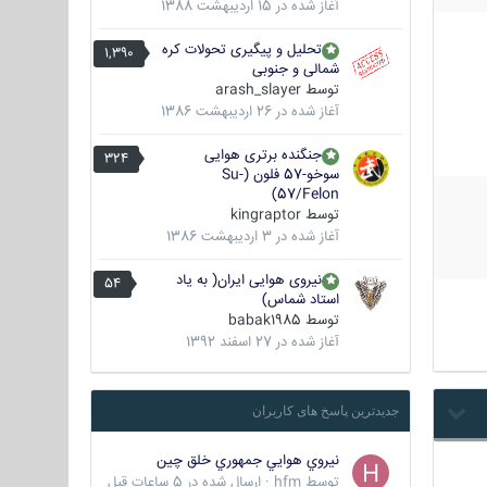
آغاز شده در
15 اردیبهشت 1388
تحلیل و پیگیری تحولات کره
1,390
شمالی و جنوبی
توسط
arash_slayer
آغاز شده در
26 اردیبهشت 1386
جنگنده برتری هوایی
324
سوخو-57 فلون (Su-
57/Felon)
توسط
kingraptor
آغاز شده در
3 اردیبهشت 1386
نیروی هوایی ایران( به یاد
54
استاد شماس)
توسط
babak1985
آغاز شده در
27 اسفند 1392
جدیدترین پاسخ های کاربران
نيروي هوايي جمهوري خلق چين
توسط
hfm
·
ارسال شده در
5 ساعات قبل