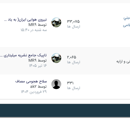
يني
نیروی هوایی ایران( به یاد …
33,075
توسط
MR9
ظامی
ارسال ها
سه شنبه در 15:40
تاپیک جامع نشریه میلیتاری …
2,065
توسط
MR9
 و ارایه
ارسال ها
16 تیر 1405
سلاح هجومی مصاف
331
توسط
ak2
ارسال ها
29 فروردین 1404