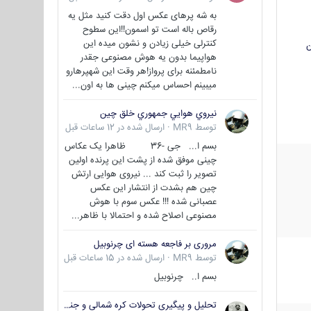
به شه پرهای عکس اول دقت کنید مثل یه
رقاص باله است تو اسمون!!این سطوح
کنترلی خیلی زیادن و نشون میده این
ن
هواپیما بدون یه هوش مصنوعی جقدر
نامطمئنه برای پرواز!هر وقت این شهپرهارو
میبینم احساس میکنم چینی ها به اون...
نيروي هوايي جمهوري خلق چين
توسط
MR9
·
ارسال شده در
12 ساعات قبل
بسم ا... جی -36 ظاهرا یک عکاس
چینی موفق شده از پشت این پرنده اولین
تصویر را ثبت کند ... نیروی هوایی ارتش
چین هم بشدت از انتشار این عکس
عصبانی شده !!! عکس سوم با هوش
مصنوعی اصلاح شده و احتمالا با ظاهر...
مروری بر فاجعه هسته ای چرنوبیل
توسط
MR9
·
ارسال شده در
15 ساعات قبل
بسم ا.. چرنوبیل
تحلیل و پیگیری تحولات کره شمالی و جنوبی