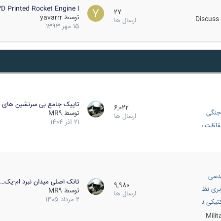
D Printed Rocket Engine I…
27
توسط
yavarrr
Discuss 
ارسال ها
15 مهر 1393
تاپیک جامع بی سرنشین های ز
6,022
جنگی
توسط
MR9
ارسال ها
21 آذر 1404
اظت فعال
دسی
تانک اصلی میدان نبرد ام-یک…
9,980
بری نظامی
توسط
MR9
ارسال ها
2 مرداد 1405
انک
تیکی نظامی
Mili