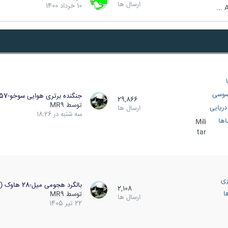
ارسال ها
10 خرداد 1400
A
سوسی
جنگنده برتری هوایی سوخو-57…
29,866
توسط
MR9
ریایی
ارسال ها
سه شنبه در 18:26
اها
Mili
tar
ری
بالگرد هجومی میل-28 هاوک (…
2,108
ا
توسط
MR9
ارسال ها
22 تیر 1405