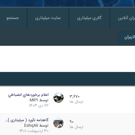
ران آنلاین
گالری میلیتاری
سایت میلیتاری
جستجو
ربران
اعلام برخوردهاي انضباطي
3,670
توسط
MR9
ارسال ها
22 دی 1403
گاهنامه نآورد ( میلیتاری )…
90
توسط
EshqAli
ارسال ها
30 اردیبهشت 1401