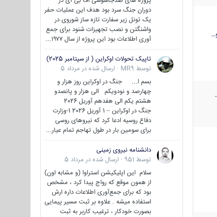
پروژه های ضدجاسوسی اف بی آی در
دوران جنگ سرد بود هدف این عملیات حفر
یک تونل زیر سفارت تازه ساز شوروی در
واشنگتن و نصب تجهیزات شنود برای جمع
…
آوری اطلاعات بود این پروژه از سال ۱۹۷۷...
تاپیک تحولات اوکراین ( از سپتامبر 2025)
توسط
MR9
·
ارسال شده در
مرداد 5
بسم ا... جنگ در اوکراین روز هزار و
چهارصد و نودویکم الی هزار و پانصدو
هشتم یکم الی هفدهم آوریل 2026
جنگ در اوکراین – 1 آوریل 2026 1-وزارت
دفاع روسیه ادعا کرد که نیروهای روسی
برای سومین بار در طول تهاجم تمام عیار...
دانشنامه نیروی زمینی
توسط
951
·
ارسال شده در
مرداد 5
سلام این اپلیکیشن استراوا (و مشابه اون)
از همون موقع که رواج پیدا کرد ، مشخص
بود که برای جمع‌آوری اطلاعات داره ارش
استفاده میشه . علاوه بر ثبت مسیر پیمایی
بصورت خودکار ، ترغیب کاربر به ثبت