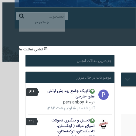
ورود به حساب کاربری
ایجاد حساب کاربری
جستجو در
...
تمامی فعالیت ها
جدیدترین مقالات انجمن
موضوعات در حال مرور
تاپیک جامع رزمایش ارتش
616
های خارجی
توسط
persianboy
آغاز شده در
5 اردیبهشت 1386
تحلیل و پیگیری تحولات
121
آسیای میانه ( ازبکستان،
تاجیکستان، ترکمنستان،