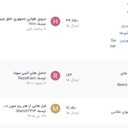
نيروي هوايي جمهوري خلق چي
34,750
توسط
hfm
بری
ارسال ها
7 ساعات قبل
ورها
ربین
Ge
ner
حامل های اتمی سوئد
 های
183
توسط
RezaKiani
ارسال ها
7 اسفند 1400
News &
فراز هایی از هنر رزم سون ت…
12,050
توسط
MahdiT313
کهای نظامی
ارسال ها
27 تیر 1405