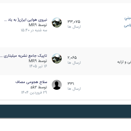
يني
نیروی هوایی ایران( به یاد …
33,075
توسط
MR9
ظامی
ارسال ها
سه شنبه در 15:40
تاپیک جامع نشریه میلیتاری …
2,065
توسط
MR9
 و ارایه
ارسال ها
16 تیر 1405
سلاح هجومی مصاف
331
توسط
ak2
ارسال ها
29 فروردین 1404