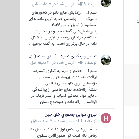
توسط
MR9
·
ارسال شده در
7 دقیقه قبل
بسم ا... رزمایش های ناتو در کشورهای
بالتیک براساس جدید ترین داده های
ن
منتشره ( آوریل / می 2026
) رزمایش‌های گسترده ناتو در مجاورت
مستقیم مرزهای روسیه و بلاروس به شکل
دائم در حال برگزاری است به گفته برخی...
تحلیل و پیگیری تحولات آسیای میانه ( ازبکستان، تاجیکستان، ترکمنستان، قزاقستان و قرقیزستان )
توسط
MR9
·
ارسال شده در
20 دقیقه قبل
بسم ا.. حضور و سرمایه گذاری گسترده
ایالات متحده در زیرساختهای معدنی
قزاقستان برای کاربردهای نظامی
نقشهٔ ارائه‌شده، نمای جامعی از پراکندگی
ذخایر مواد معدنی کمیاب و استراتژیک در
قزاقستان ارائه داده و به‌وضوح نشان...
نيروي هوايي جمهوري خلق چين
توسط
hfm
·
ارسال شده در
7 ساعات قبل
به شه پرهای عکس اول دقت کنید مثل یه
رقاص باله است تو اسمون!!این سطوح