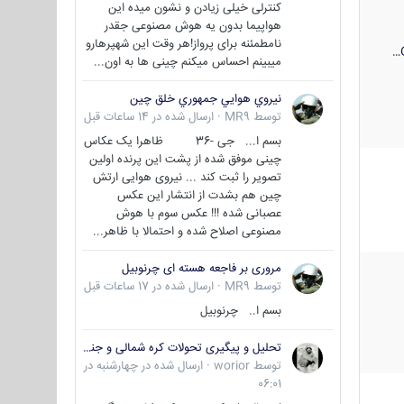
کنترلی خیلی زیادن و نشون میده این
هواپیما بدون یه هوش مصنوعی جقدر
نامطمئنه برای پرواز!هر وقت این شهپرهارو
میبینم احساس میکنم چینی ها به اون...
نيروي هوايي جمهوري خلق چين
توسط
MR9
·
ارسال شده در
14 ساعات قبل
بسم ا... جی -36 ظاهرا یک عکاس
چینی موفق شده از پشت این پرنده اولین
تصویر را ثبت کند ... نیروی هوایی ارتش
چین هم بشدت از انتشار این عکس
عصبانی شده !!! عکس سوم با هوش
مصنوعی اصلاح شده و احتمالا با ظاهر...
مروری بر فاجعه هسته ای چرنوبیل
توسط
MR9
·
ارسال شده در
17 ساعات قبل
بسم ا.. چرنوبیل
تحلیل و پیگیری تحولات کره شمالی و جنوبی
توسط
worior
·
ارسال شده در
چهارشنبه در
06:01