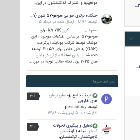
موقعیتها و اشتراک‌ گذاشتنشون در این...
3
جنگنده برتری هوایی سوخو-57 فلون (Su-57/Felon)
توسط
MR9
·
ارسال شده در
مرداد 5
بسم ا... کروز Kh-71K برای
سوخو-57 براساس اطلاعات موجود ، این
موشک توسط شرکت یونایتد ایرکرافت
(OAK) به طور خاص برای Su-57 توسعه
داده شد و اولین استفاده از آن در پایان
سال 2025 بود. نکته جالب توجه در مورد...
…
سر خط خبرها
تاپیک جامع رزمایش ارتش
616
های خارجی
توسط
persianboy
آغاز شده در
5 اردیبهشت 1386
تحلیل و پیگیری تحولات
121
آسیای میانه ( ازبکستان،
تاجیکستان، ترکمنستان،