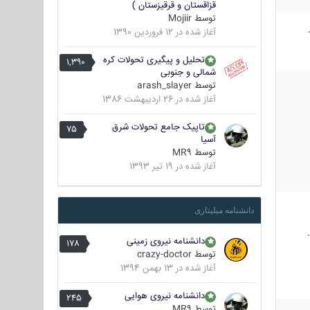
قزاقستان و قرقیزستان )
توسط
Mojiir
آغاز شده در
12 فروردین 1390
تحلیل و پیگیری تحولات کره
1,390
شمالی و جنوبی
توسط
arash_slayer
آغاز شده در
26 اردیبهشت 1386
تاپیک جامع تحولات شرق
75
آسیا
توسط
MR9
آغاز شده در
19 تیر 1393
دانشنامه میلیتاری
دانشنامه نیروی زمینی
178
توسط
crazy-doctor
آغاز شده در
13 بهمن 1394
دانشنامه نیروی هوایی
245
توسط
MR9