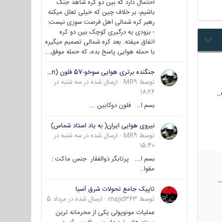
احتمال دارد که بین دو کره شاهد جنگ
باشیم، بر خلاف چین که خیلی تعلل میکنه
رهبر کره شمالی اهل فرصت سوزی نیست:
- بزودی یه درگیری کوچک بین دو کره
اتفاق میفته. بعد کره شمالی تصمیم میگیره
با حمله هوایی پاسخ بده، که حمله موفق...
جنگنده برتری هوایی سوخو-57 فلون (Su-57/Felon)
توسط
MR9
·
ارسال شده در
سه شنبه در
18:26
بسم ا.. فلون دوکابین ...
نیروی هوایی ایران( به یاد استاد شماس)
توسط
MR9
·
ارسال شده در
سه شنبه در
15:40
بسم ا... پرتابگر ذوالفقار جنس ماکت :
مقوا..
تاپیک جامع تحولات شرق آسیا
توسط
majid363
·
ارسال شده در
مرداد 5
عملیات مونوپولی یکی از محرمانه ترین