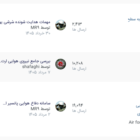
به سطح
مهمات هدایت شونده سُرشی یو
2,413
توسط
MR9
ارسال ها
30 خرداد 1405
بررسی جامع نیروی هوایی ارت…
10,208
توسط
shafaghi
ارسال ها
7 مرداد 1405
سامانه دفاع هوایی پانسیر ا…
یی
19,094
توسط
MR9
ارسال ها
ی
2 مرداد 1405
Air f