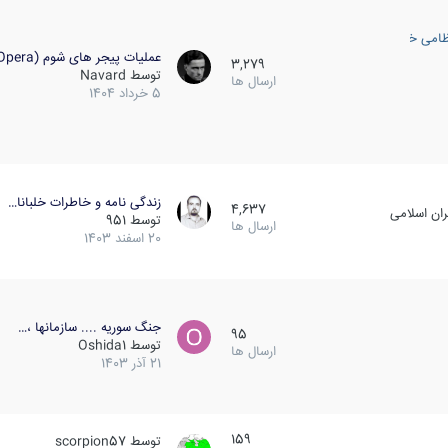
ظامی خارجی
عملیات پیجر های شوم (Opera…
3,279
توسط
Navard
ارسال ها
5 خرداد 1404
زندگی نامه و خاطرات خلبانا…
4,637
ان اسلامی
توسط
951
ارسال ها
20 اسفند 1403
جنگ سوریه .... سازمانها ،…
95
توسط
Oshida1
ارسال ها
21 آذر 1403
159
توسط
scorpion57