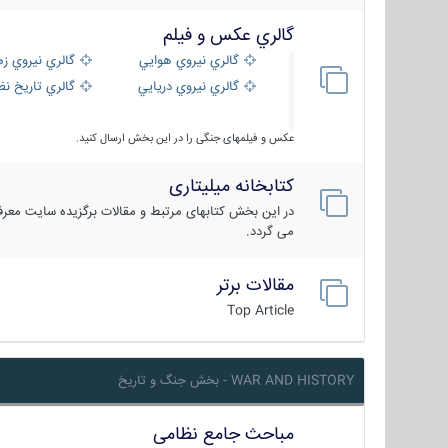
گالري عكس و فيلم
گالري نيروي هوايي
گالري نيروي زم
گالري نيروي دريايي
گالري تاریخ ن
عکس و فیلمهای جنگی را در این بخش ارسال کنید.
کتابخانه میلیتاری
در این بخش کتابهای مرتبط و مقالات برگزیده سایت معرفی
می گردد.
مقالات برتر
Top Article
WAR AND HISTORY - بخش جنگ و تاریخ
مباحث جامع نظامی