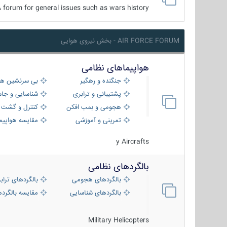
 forum for general issues such as wars history ...
AIR FORCE FORUM - بخش نیروی هوایی
هواپیماهای نظامی
جنگنده و رهگیر
بی سرنشین ها
پشتیبانی و ترابری
شناسایی و جا
هجومی و بمب افکن
کنترل و گشت د
تمرینی و آموزشی
مقایسه هواپیم
y Aircrafts
بالگردهای نظامی
بالگردهای هجومی
بالگردهای تراب
بالگردهای شناسایی
مقایسه بالگرده
Military Helicopters