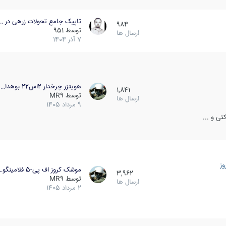
تاپیک جامع تحولات زرهی در …
984
توسط
951
ارسال ها
7 آذر 1404
هویتزر چرخدار 2اس22 بوهدا…
1,841
توسط
MR9
ارسال ها
9 مرداد 1405
ی و ...
ز
موشک کروز اف پی-5 فلامینگو…
3,962
توسط
MR9
ارسال ها
2 مرداد 1405