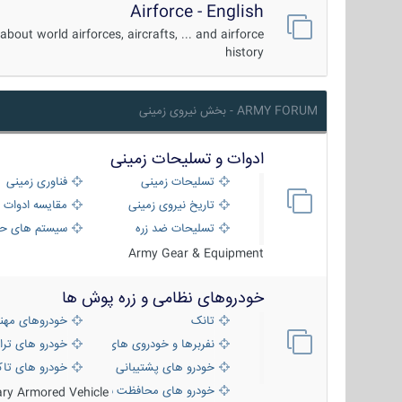
Airforce - English
about world airforces, aircrafts, ... and airforce
history
ARMY FORUM - بخش نیروی زمینی
ادوات و تسلیحات زمینی
تسلیحات زمینی
فناوری زمینی
تاریخ نیروی زمینی
مقایسه ادوات 
تسلیحات ضد زره
سیستم های حف
Army Gear & Equipment
خودروهای نظامی و زره پوش ها
تانک
خودروهای مهن
نفربرها و خودروی های رزمی پیاده نظام
خودرو های ترا
خودرو های پشتیبانی آتش ، شناسایی و ضد ت
خودرو های تاک
خودرو های محافظت شده
tary Armored Vehicle