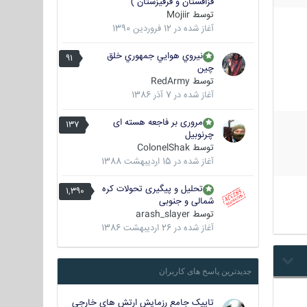
قزاقستان و قرقیزستان )
توسط
Mojiir
آغاز شده در
12 فروردین 1390
نيروي هوايي جمهوري خلق
91
چين
توسط
RedArmy
آغاز شده در
7 آذر 1386
مروری بر فاجعه هسته ای
137
چرنوبیل
توسط
ColonelShak
آغاز شده در
15 اردیبهشت 1388
تحلیل و پیگیری تحولات کره
1,390
شمالی و جنوبی
توسط
arash_slayer
آغاز شده در
26 اردیبهشت 1386
جدیدترین پاسخ های کاربران
تاپیک جامع رزمایش ارتش های خارجی