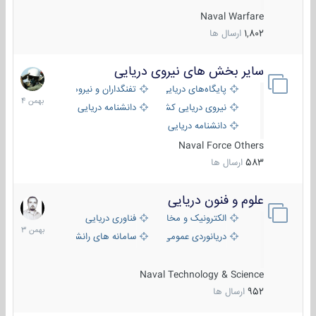
Naval Warfare
1,802
ارسال ها
سایر بخش های نیروی دریایی
22
بهمن
پایگاه‌های دریایی
تفنگداران و نیروهای ویژه‌ی دریایی
1404
نیروی دریایی کشورهای مختلف
دانشنامه دریایی
دانشنامه دریایی کپی
Naval Force Others
583
ارسال ها
علوم و فنون دریایی
6
بهمن
الکترونیک و مخابرات دریایی
فناوری دریایی
1403
دریانوردی عمومی
سامانه های رانشی دریایی
Naval Technology & Science
952
ارسال ها