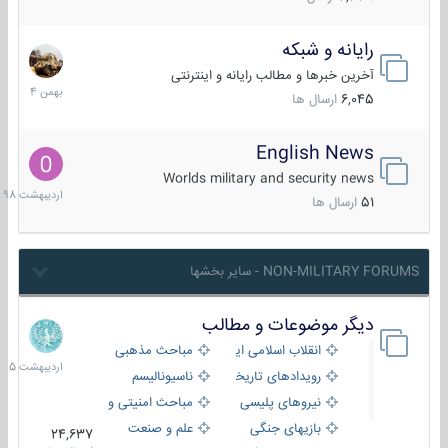
رایانه و شبکه
30
بهمن
آخرین خبرها و مطالب رایانه و اینترنتی
1404
6,045
ارسال ها
English News
10
اردیبهش
Worlds military and security news
1398
51
ارسال ها
NON-MILITARY FORUMS - سایر بخشها
دیگر موضوعات و مطالب
8
اردیبهش
انقلاب اسلامی ایران
مباحث مذهبی
1405
رویدادهای تاریخی و مذهبی
ناسیونالیسم
نیروهای پلیسی
مباحث امنیتی و اطلاعاتی
بازیهای جنگی
علم و صنعت
24,637