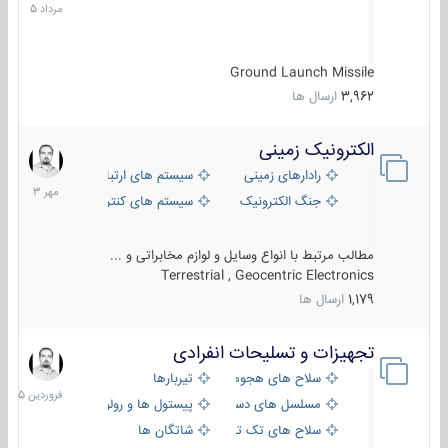
1405
Ground Launch Missile
3,962
ارسال ها
الکترونیک زمینی
1
مهر
رادارهای زمینی
سیستم های ارتباطی و جمع آوری اطلاع
1403
جنگ الکترونیک
سیستم های کنترل آتش و تجهیزات الکتر
مطالب مرتبط با انواع وسایل و لوازم مخابراتی و ...
Terrestrial , Geocentric Electronics
1,179
ارسال ها
تجهیزات و تسلیحات انفرادی
17
فروردین
سلاح های هجومی
تیربارها
1405
مسلسل های دستی
پیستول ها و رولورها
سلاح های تک تیر اندازی
شاتگان ها