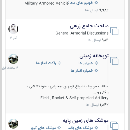
خودرو های محافظت شده
Military Armored Vehicle
9,982
ارسال ها
مباحث جامع زرهی
7
آذر
General Armorial Discussions
1404
984
ارسال ها
توپخانه زمینی
4
ساعات
هویتزر ها
راکت انداز ها
قبل
خمپاره انداز ها
مطالب مربوط به انواع توپهای صحرایی ، خودکششی ،
راکتی و ...
Field , Rocket & Self-propelled Artillery ...
1,842
ارسال ها
موشک های زمین پایه
2
مرداد
موشک های بالستیک
موشک های کروز