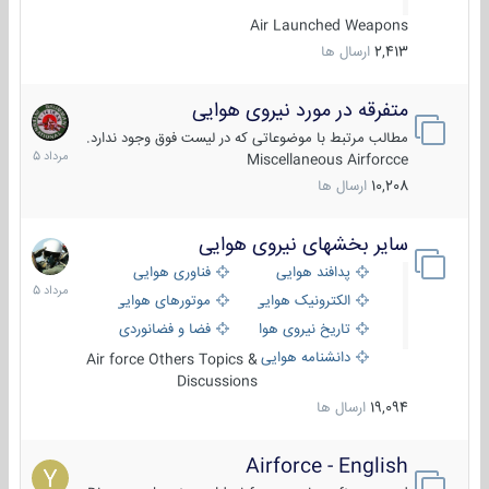
Air Launched Weapons
2,413
ارسال ها
متفرقه در مورد نیروی هوایی
7
مرداد
مطالب مرتبط با موضوعاتی که در لیست فوق وجود ندارد.
1405
Miscellaneous Airforcce
10,208
ارسال ها
سایر بخشهای نیروی هوایی
2
مرداد
پدافند هوایی
فناوری هوایی
1405
الکترونیک هوایی
موتورهای هوایی
تاریخ نیروی هوایی
فضا و فضانوردی
دانشنامه هوایی
Air force Others Topics &
Discussions
19,094
ارسال ها
Airforce - English
15