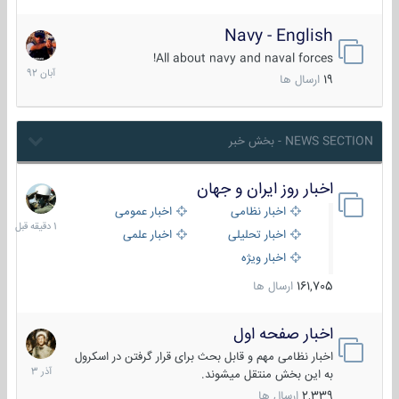
Navy - English
22
آبان
All about navy and naval forces!
1392
19
ارسال ها
NEWS SECTION - بخش خبر
اخبار روز ایران و جهان
1
دقیقه
اخبار نظامی
اخبار عمومی
قبل
اخبار تحلیلی
اخبار علمی
اخبار ویژه
161,705
ارسال ها
اخبار صفحه اول
7
آذر
اخبار نظامی مهم و قابل بحث برای قرار گرفتن در اسکرول
1403
به این بخش منتقل میشوند.
2,339
ارسال ها