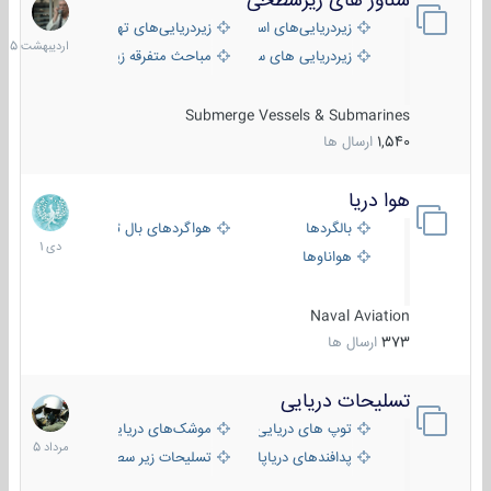
شناور های زیرسطحی
31
اردیبهش
زیردریایی‌های استراتژیک
زیردریایی‌های تهاجمی
1405
زیردریایی های سبک
مباحث متفرقه زیرسطحی
Submerge Vessels & Submarines
1,540
ارسال ها
هوا دریا
12
دی
بالگردها
هواگردهای بال ثابت
1401
هواناوها
Naval Aviation
373
ارسال ها
تسلیحات دریایی
2
مرداد
توپ های دریایی
موشک‌های دریایی
1405
پدافندهای دریاپایه
تسلیحات زیر سطحی