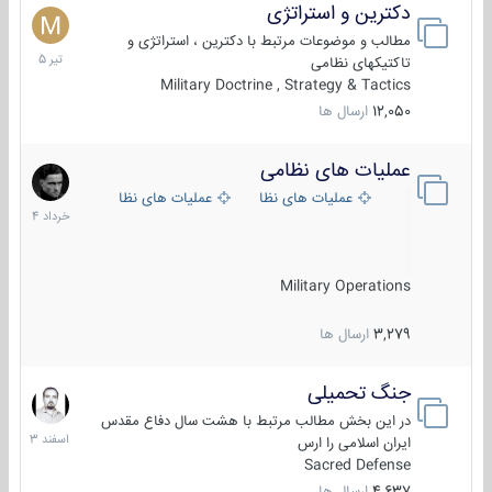
دکترین و استراتژی
27
تیر
مطالب و موضوعات مرتبط با دکترین ، استراتژی و
1405
تاکتیکهای نظامی
Military Doctrine , Strategy & Tactics
12,050
ارسال ها
عملیات های نظامی
5
خرداد
عملیات های نظامی ایران
عملیات های نظامی خارجی
1404
Military Operations
3,279
ارسال ها
جنگ تحمیلی
20
اسفند
در این بخش مطالب مرتبط با هشت سال دفاع مقدس
1403
ایران اسلامی را ارس
Sacred Defense