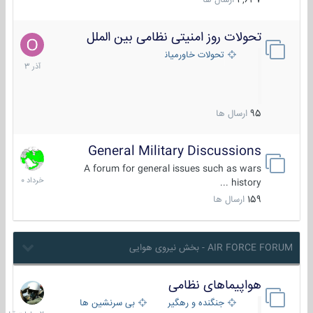
4,637
ارسال ها
تحولات روز امنیتی نظامی بین الملل
21
آذر
تحولات خاورمیانه
1403
95
ارسال ها
General Military Discussions
10
خرداد
A forum for general issues such as wars
1400
history ...
159
ارسال ها
AIR FORCE FORUM - بخش نیروی هوایی
هواپیماهای نظامی
2
ساعات
جنگنده و رهگیر
بی سرنشین ها
قبل