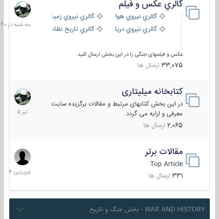
گالري عكس و فيلم
سه
شنبه
گالري نيروي هوايي
گالري نيروي زميني
در
گالري نيروي دريايي
گالري تاریخ نظامی
15:40
عکس و فیلمهای جنگی را در این بخش ارسال کنید.
33,075
ارسال ها
کتابخانه میلیتاری
16
تیر
در این بخش کتابهای مرتبط و مقالات برگزیده سایت
1405
معرفی و ارایه می گردد.
2,065
ارسال ها
مقالات برتر
29
فروردین
Top Article
1404
331
ارسال ها
WAR AND HISTORY - بخش جنگ و تاریخ