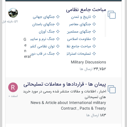
مباحث جامع نظامی
59
دقیقه
تاریخ و تمدن
جنگهای جهانی
قبل
جنگهای معاصر
جنگهای باستان
جنگهای مسلمین
جنگ آوران
مقاومت اسلامی
جنگ نرم و سایبری
G
e
مباحث جامع نظامی
توان نظامی کشورها
n
تسلیحات استراتژیک
جنگ در قاب دوربین
eral
Military Discussions
34,752
ارسال ها
پیمان ها - قراردادها و معاملات تسلیحاتی
7
اسفند
اخبار ، اطلاعات و مقالات منتشر شده رسمی در مورد خرید
1400
های تسیحاتی
News & Article about International military
Contract , Pacts & Treaty
183
ارسال ها