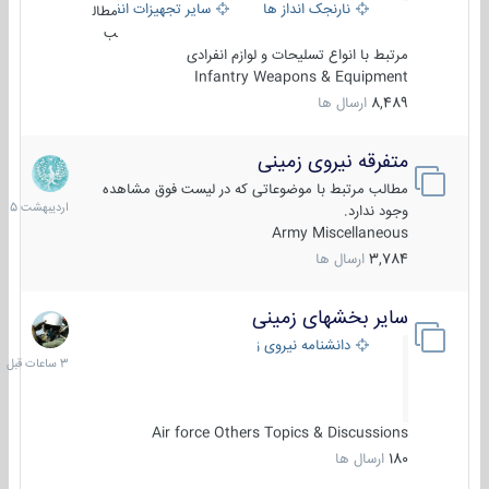
نارنجک انداز ها
سایر تجهیزات انفرادی
مطال
ب
مرتبط با انواع تسلیحات و لوازم انفرادی
Infantry Weapons & Equipment
8,489
ارسال ها
متفرقه نیروی زمینی
27
اردیبهش
مطالب مرتبط با موضوعاتی که در لیست فوق مشاهده
1405
وجود ندارد.
Army Miscellaneous
3,784
ارسال ها
سایر بخشهای زمینی
3
ساعات
دانشنامه نیروی زمینی
قبل
Air force Others Topics & Discussions
180
ارسال ها