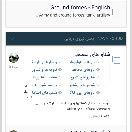
Ground forces - English
Army and ground forces, tank, artillery ...
NAVY FORUM - بخش نیروی دریایی
شناورهای سطحی
2
مرداد
ناوهای هواپیمابر و بالگرد بر
رزمناوها و ناوشکن‌ها
1405
ناوهای محافظ
ناوچه‌ها و شناورهای گشتی
شناورهای تندرو
مقایسه شناورها
شناورهای پشتیبانی
بی سرنشین های دریایی
م
طا
ناوهای آبی خاکی و نیروبر
شناورهای اطلاعاتی و جاسوسی
لب
مربوط به انواع کشتیها و رزمناوها و ناوشکنها و ...
Military Surface Vessels
6,826
ارسال ها