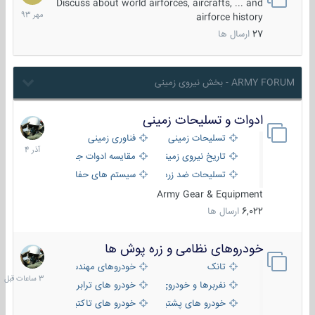
مهر
Discuss about world airforces, aircrafts, ... and
1393
airforce history
27
ارسال ها
ARMY FORUM - بخش نیروی زمینی
ادوات و تسلیحات زمینی
21
آذر
تسلیحات زمینی
فناوری زمینی
1404
تاریخ نیروی زمینی
مقایسه ادوات جنگی
تسلیحات ضد زره
سیستم های حفاظت فعال
Army Gear & Equipment
6,022
ارسال ها
خودروهای نظامی و زره پوش ها
3
ساعات
تانک
خودروهای مهندسی
قبل
نفربرها و خودروی های رزمی پیاده نظام
خودرو های ترابری نظامی
خودرو های پشتیبانی آتش ، شناسایی و ضد تانک
خودرو های تاکتیکی نظامی