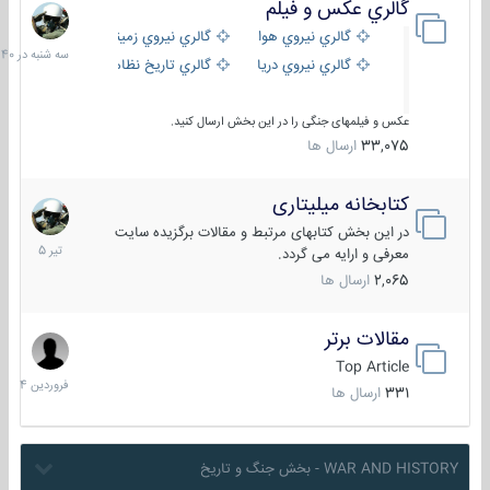
گالري عكس و فيلم
سه
شنبه
گالري نيروي هوايي
گالري نيروي زميني
در
گالري نيروي دريايي
گالري تاریخ نظامی
15:40
عکس و فیلمهای جنگی را در این بخش ارسال کنید.
33,075
ارسال ها
کتابخانه میلیتاری
16
تیر
در این بخش کتابهای مرتبط و مقالات برگزیده سایت
1405
معرفی و ارایه می گردد.
2,065
ارسال ها
مقالات برتر
29
فروردین
Top Article
1404
331
ارسال ها
WAR AND HISTORY - بخش جنگ و تاریخ