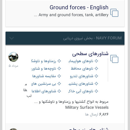
Ground forces - English
Army and ground forces, tank, artillery ...
NAVY FORUM - بخش نیروی دریایی
شناورهای سطحی
2
مرداد
ناوهای هواپیمابر و بالگرد بر
رزمناوها و ناوشکن‌ها
1405
ناوهای محافظ
ناوچه‌ها و شناورهای گشتی
شناورهای تندرو
مقایسه شناورها
شناورهای پشتیبانی
بی سرنشین های دریایی
م
طا
ناوهای آبی خاکی و نیروبر
شناورهای اطلاعاتی و جاسوسی
لب
مربوط به انواع کشتیها و رزمناوها و ناوشکنها و ...
Military Surface Vessels
6,826
ارسال ها