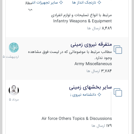
نارنجک انداز ها
سایر تجهیزات انفرادی
مطال
ب
مرتبط با انواع تسلیحات و لوازم انفرادی
Infantry Weapons & Equipment
8,489
ارسال ها
متفرقه نیروی زمینی
27
اردیبهش
مطالب مرتبط با موضوعاتی که در لیست فوق مشاهده
1405
وجود ندارد.
Army Miscellaneous
3,784
ارسال ها
سایر بخشهای زمینی
9
مرداد
دانشنامه نیروی زمینی
1405
Air force Others Topics & Discussions
179
ارسال ها