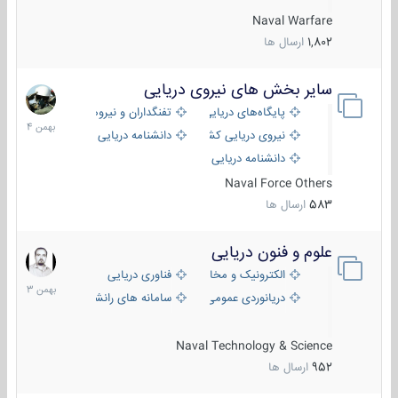
Naval Warfare
1,802
ارسال ها
سایر بخش های نیروی دریایی
22
بهمن
پایگاه‌های دریایی
تفنگداران و نیروهای ویژه‌ی دریایی
1404
نیروی دریایی کشورهای مختلف
دانشنامه دریایی
دانشنامه دریایی کپی
Naval Force Others
583
ارسال ها
علوم و فنون دریایی
6
بهمن
الکترونیک و مخابرات دریایی
فناوری دریایی
1403
دریانوردی عمومی
سامانه های رانشی دریایی
Naval Technology & Science
952
ارسال ها