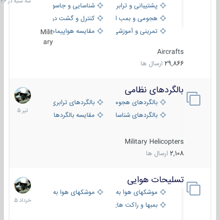
پشتیبانی و ترابری
شناسایی و جاسوسی
18:26
هجومی و بمب افکن
کنترل و گشت دریایی
تمرینی و آموزشی
مقایسه هواپیماها
Milit
ary
Aircrafts
29,866
ارسال ها
بالگردهای نظامی
22
تیر
بالگردهای هجومی
بالگردهای ترابری
1405
بالگردهای شناسایی
مقایسه بالگردها
Military Helicopters
2,108
ارسال ها
تسلیحات هوایی
30
خرداد
موشکهای هوا به هوا
موشکهای هوا به سطح
1405
بمبها و راکت های هوایی