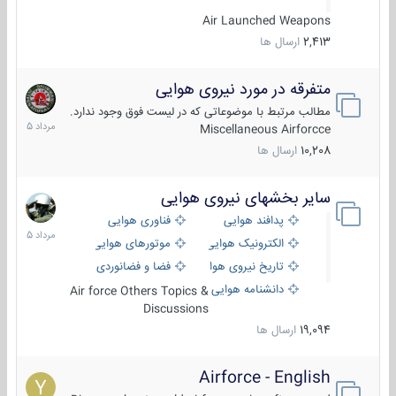
Air Launched Weapons
2,413
ارسال ها
متفرقه در مورد نیروی هوایی
7
مرداد
مطالب مرتبط با موضوعاتی که در لیست فوق وجود ندارد.
1405
Miscellaneous Airforcce
10,208
ارسال ها
سایر بخشهای نیروی هوایی
2
مرداد
پدافند هوایی
فناوری هوایی
1405
الکترونیک هوایی
موتورهای هوایی
تاریخ نیروی هوایی
فضا و فضانوردی
دانشنامه هوایی
Air force Others Topics &
Discussions
19,094
ارسال ها
Airforce - English
15