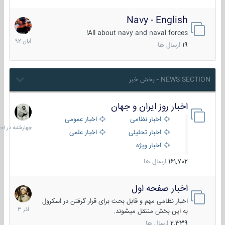
Navy - English
22
آبان
All about navy and naval forces!
1392
19
ارسال ها
NEWS SECTION - بخش خبر
اخبار روز ایران و جهان
چهارشنبه
در
اخبار نظامی
اخبار عمومی
06:01
اخبار تحلیلی
اخبار علمی
اخبار ویژه
161,702
ارسال ها
اخبار صفحه اول
7
آذر
اخبار نظامی مهم و قابل بحث برای قرار گرفتن در اسکرول
1403
به این بخش منتقل میشوند.
2,339
ارسال ها