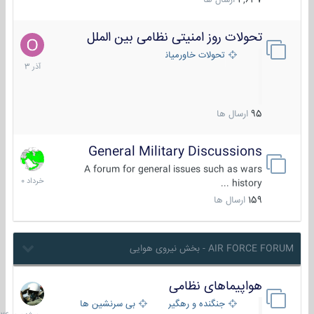
4,637
ارسال ها
تحولات روز امنیتی نظامی بین الملل
21
آذر
تحولات خاورمیانه
1403
95
ارسال ها
General Military Discussions
10
خرداد
A forum for general issues such as wars
1400
history ...
159
ارسال ها
AIR FORCE FORUM - بخش نیروی هوایی
هواپیماهای نظامی
سه
شنبه
جنگنده و رهگیر
بی سرنشین ها
در