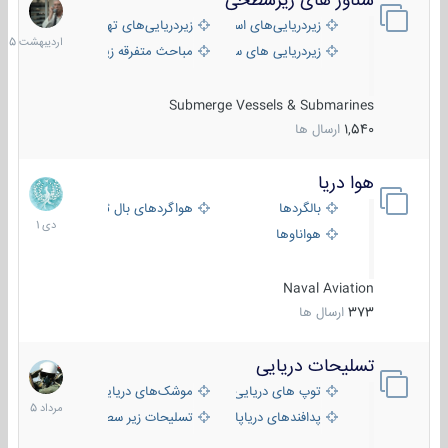
شناور های زیرسطحی
31
اردیبهش
زیردریایی‌های استراتژیک
زیردریایی‌های تهاجمی
1405
زیردریایی های سبک
مباحث متفرقه زیرسطحی
Submerge Vessels & Submarines
1,540
ارسال ها
هوا دریا
12
دی
بالگردها
هواگردهای بال ثابت
1401
هواناوها
Naval Aviation
373
ارسال ها
تسلیحات دریایی
2
مرداد
توپ های دریایی
موشک‌های دریایی
1405
پدافندهای دریاپایه
تسلیحات زیر سطحی