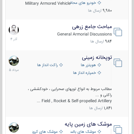
خودرو های محافظت شده
Military Armored Vehicle
9,980
ارسال ها
مباحث جامع زرهی
7
آذر
General Armorial Discussions
1404
984
ارسال ها
توپخانه زمینی
9
مرداد
هویتزر ها
راکت انداز ها
1405
خمپاره انداز ها
مطالب مربوط به انواع توپهای صحرایی ، خودکششی ،
راکتی و ...
Field , Rocket & Self-propelled Artillery ...
1,841
ارسال ها
موشک های زمین پایه
2
مرداد
موشک های بالستیک
موشک های کروز