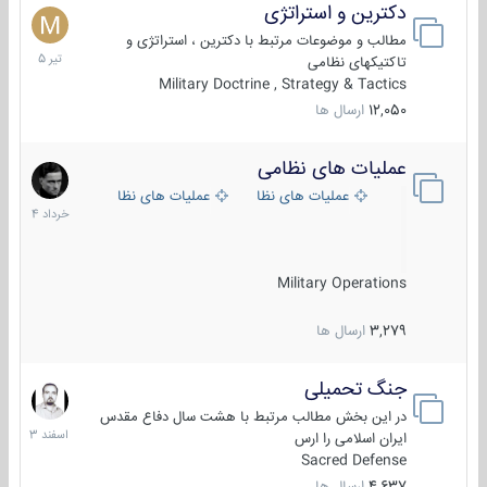
دکترین و استراتژی
27
تیر
مطالب و موضوعات مرتبط با دکترین ، استراتژی و
1405
تاکتیکهای نظامی
Military Doctrine , Strategy & Tactics
12,050
ارسال ها
عملیات های نظامی
5
خرداد
عملیات های نظامی ایران
عملیات های نظامی خارجی
1404
Military Operations
3,279
ارسال ها
جنگ تحمیلی
20
اسفند
در این بخش مطالب مرتبط با هشت سال دفاع مقدس
1403
ایران اسلامی را ارس
Sacred Defense