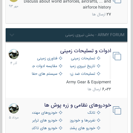
مهر
Discuss about world airforces, aircrafts, ... and
1393
airforce history
27
ارسال ها
ARMY FORUM - بخش نیروی زمینی
ادوات و تسلیحات زمینی
21
آذر
تسلیحات زمینی
فناوری زمینی
1404
تاریخ نیروی زمینی
مقایسه ادوات جنگی
تسلیحات ضد زره
سیستم های حفاظت فعال
Army Gear & Equipment
6,022
ارسال ها
خودروهای نظامی و زره پوش ها
2
مرداد
تانک
خودروهای مهندسی
1405
نفربرها و خودروی های رزمی پیاده نظام
خودرو های ترابری نظامی
خودرو های پشتیبانی آتش ، شناسایی و ضد تانک
خودرو های تاکتیکی نظامی