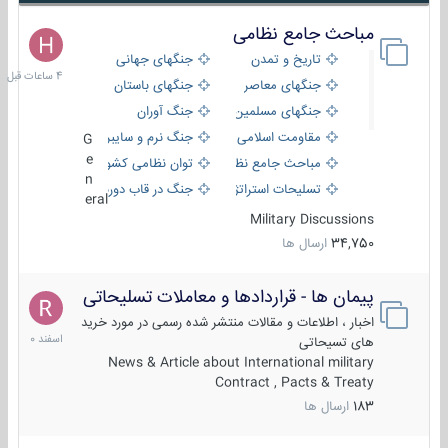
مباحث جامع نظامی
4
ساعات
تاریخ و تمدن
جنگهای جهانی
قبل
جنگهای معاصر
جنگهای باستان
جنگهای مسلمین
جنگ آوران
مقاومت اسلامی
جنگ نرم و سایبری
G
e
مباحث جامع نظامی
توان نظامی کشورها
n
تسلیحات استراتژیک
جنگ در قاب دوربین
eral
Military Discussions
34,750
ارسال ها
پیمان ها - قراردادها و معاملات تسلیحاتی
7
اسفند
اخبار ، اطلاعات و مقالات منتشر شده رسمی در مورد خرید
1400
های تسیحاتی
News & Article about International military
Contract , Pacts & Treaty
183
ارسال ها