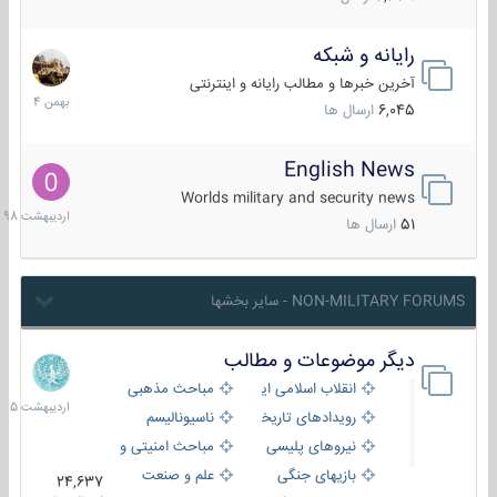
رایانه و شبکه
30
بهمن
آخرین خبرها و مطالب رایانه و اینترنتی
1404
6,045
ارسال ها
English News
10
اردیبهش
Worlds military and security news
1398
51
ارسال ها
NON-MILITARY FORUMS - سایر بخشها
دیگر موضوعات و مطالب
8
اردیبهش
انقلاب اسلامی ایران
مباحث مذهبی
1405
رویدادهای تاریخی و مذهبی
ناسیونالیسم
نیروهای پلیسی
مباحث امنیتی و اطلاعاتی
بازیهای جنگی
علم و صنعت
24,637