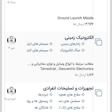
1405
Ground Launch Missile
3,962
ارسال ها
الکترونیک زمینی
1
مهر
رادارهای زمینی
سیستم های ارتباطی و جمع آوری اطلاع
1403
جنگ الکترونیک
سیستم های کنترل آتش و تجهیزات الکتر
مطالب مرتبط با انواع وسایل و لوازم مخابراتی و ...
Terrestrial , Geocentric Electronics
1,179
ارسال ها
تجهیزات و تسلیحات انفرادی
17
فروردین
سلاح های هجومی
تیربارها
1405
مسلسل های دستی
پیستول ها و رولورها
سلاح های تک تیر اندازی
شاتگان ها