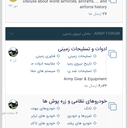
مهر
Discuss about world airforces, aircrafts, ... and
1393
airforce history
27
ارسال ها
ARMY FORUM - بخش نیروی زمینی
ادوات و تسلیحات زمینی
21
آذر
تسلیحات زمینی
فناوری زمینی
1404
تاریخ نیروی زمینی
مقایسه ادوات جنگی
تسلیحات ضد زره
سیستم های حفاظت فعال
Army Gear & Equipment
6,022
ارسال ها
خودروهای نظامی و زره پوش ها
12
ساعات
تانک
خودروهای مهندسی
قبل
نفربرها و خودروی های رزمی پیاده نظام
خودرو های ترابری نظامی
خودرو های پشتیبانی آتش ، شناسایی و ضد تانک
خودرو های تاکتیکی نظامی