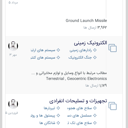
1405
Ground Launch Missile
3,962
ارسال ها
الکترونیک زمینی
1
مهر
رادارهای زمینی
سیستم های ارتباطی و جمع آوری اطلاع
1403
جنگ الکترونیک
سیستم های کنترل آتش و تجهیزات الکتر
مطالب مرتبط با انواع وسایل و لوازم مخابراتی و ...
Terrestrial , Geocentric Electronics
1,179
ارسال ها
تجهیزات و تسلیحات انفرادی
17
فروردین
سلاح های هجومی
تیربارها
1405
مسلسل های دستی
پیستول ها و رولورها
سلاح های تک تیر اندازی
شاتگان ها