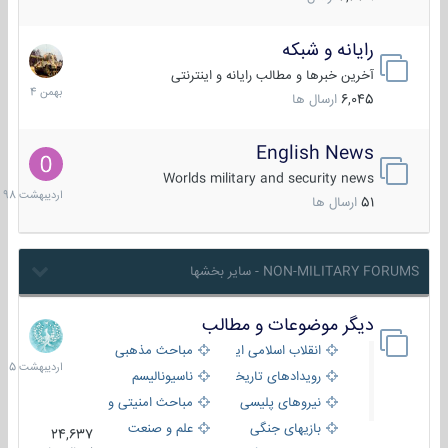
رایانه و شبکه
30
بهمن
آخرین خبرها و مطالب رایانه و اینترنتی
1404
6,045
ارسال ها
English News
10
اردیبهش
Worlds military and security news
1398
51
ارسال ها
NON-MILITARY FORUMS - سایر بخشها
دیگر موضوعات و مطالب
8
اردیبهش
انقلاب اسلامی ایران
مباحث مذهبی
1405
رویدادهای تاریخی و مذهبی
ناسیونالیسم
نیروهای پلیسی
مباحث امنیتی و اطلاعاتی
بازیهای جنگی
علم و صنعت
24,637