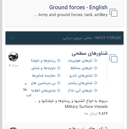
Ground forces - English
Army and ground forces, tank, artillery ...
NAVY FORUM - بخش نیروی دریایی
شناورهای سطحی
2
مرداد
ناوهای هواپیمابر و بالگرد بر
رزمناوها و ناوشکن‌ها
1405
ناوهای محافظ
ناوچه‌ها و شناورهای گشتی
شناورهای تندرو
مقایسه شناورها
شناورهای پشتیبانی
بی سرنشین های دریایی
م
طا
ناوهای آبی خاکی و نیروبر
شناورهای اطلاعاتی و جاسوسی
لب
مربوط به انواع کشتیها و رزمناوها و ناوشکنها و ...
Military Surface Vessels
6,826
ارسال ها