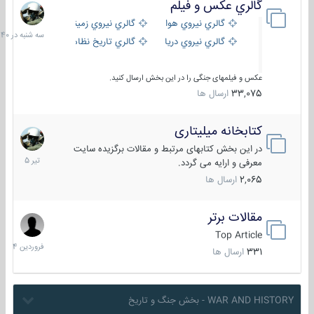
گالري عكس و فيلم
سه
شنبه
گالري نيروي هوايي
گالري نيروي زميني
در
گالري نيروي دريايي
گالري تاریخ نظامی
15:40
عکس و فیلمهای جنگی را در این بخش ارسال کنید.
33,075
ارسال ها
کتابخانه میلیتاری
16
تیر
در این بخش کتابهای مرتبط و مقالات برگزیده سایت
1405
معرفی و ارایه می گردد.
2,065
ارسال ها
مقالات برتر
29
فروردین
Top Article
1404
331
ارسال ها
WAR AND HISTORY - بخش جنگ و تاریخ