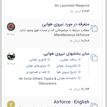
Air Launched Weapons
2,413
ارسال ها
متفرقه در مورد نیروی هوایی
7
مرداد
مطالب مرتبط با موضوعاتی که در لیست فوق وجود ندارد.
1405
Miscellaneous Airforcce
10,208
ارسال ها
سایر بخشهای نیروی هوایی
2
مرداد
پدافند هوایی
فناوری هوایی
1405
الکترونیک هوایی
موتورهای هوایی
تاریخ نیروی هوایی
فضا و فضانوردی
دانشنامه هوایی
Air force Others Topics &
Discussions
19,094
ارسال ها
Airforce - English
15