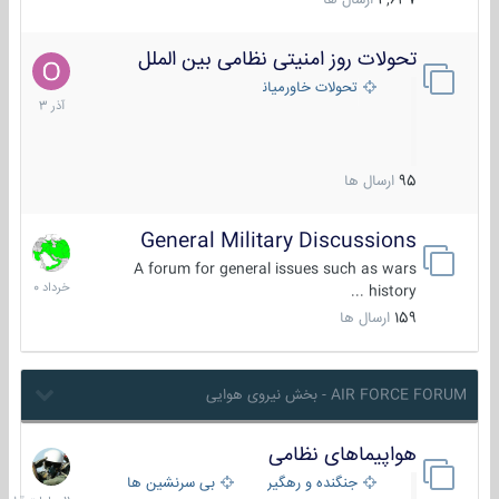
4,637
ارسال ها
تحولات روز امنیتی نظامی بین الملل
21
آذر
تحولات خاورمیانه
1403
95
ارسال ها
General Military Discussions
10
خرداد
A forum for general issues such as wars
1400
history ...
159
ارسال ها
AIR FORCE FORUM - بخش نیروی هوایی
هواپیماهای نظامی
11
ساعات
جنگنده و رهگیر
بی سرنشین ها
قبل