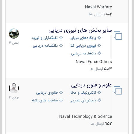
Naval Warfare
1,802
ارسال ها
سایر بخش های نیروی دریایی
22
بهمن
پایگاه‌های دریایی
تفنگداران و نیروهای ویژه‌ی دریایی
1404
نیروی دریایی کشورهای مختلف
دانشنامه دریایی
دانشنامه دریایی کپی
Naval Force Others
583
ارسال ها
علوم و فنون دریایی
6
بهمن
الکترونیک و مخابرات دریایی
فناوری دریایی
1403
دریانوردی عمومی
سامانه های رانشی دریایی
Naval Technology & Science
952
ارسال ها