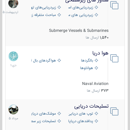
شناور های زیرسطحی
31
اردیبهش
زیردریایی‌های استراتژیک
زیردریایی‌های تهاجمی
1405
زیردریایی های سبک
مباحث متفرقه زیرسطحی
Submerge Vessels & Submarines
1,540
ارسال ها
هوا دریا
12
دی
بالگردها
هواگردهای بال ثابت
1401
هواناوها
Naval Aviation
373
ارسال ها
تسلیحات دریایی
2
مرداد
توپ های دریایی
موشک‌های دریایی
1405
پدافندهای دریاپایه
تسلیحات زیر سطحی