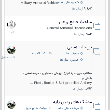
خودرو های محافظت شده
Military Armored Vehicle
9,982
ارسال ها
مباحث جامع زرهی
7
آذر
General Armorial Discussions
1404
984
ارسال ها
توپخانه زمینی
12
ساعات
هویتزر ها
راکت انداز ها
قبل
خمپاره انداز ها
مطالب مربوط به انواع توپهای صحرایی ، خودکششی ،
راکتی و ...
Field , Rocket & Self-propelled Artillery ...
1,842
ارسال ها
موشک های زمین پایه
2
مرداد
موشک های بالستیک
موشک های کروز