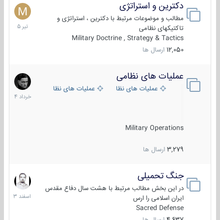
دکترین و استراتژی
27
تیر
مطالب و موضوعات مرتبط با دکترین ، استراتژی و
1405
تاکتیکهای نظامی
Military Doctrine , Strategy & Tactics
12,050
ارسال ها
عملیات های نظامی
5
خرداد
عملیات های نظامی ایران
عملیات های نظامی خارجی
1404
Military Operations
3,279
ارسال ها
جنگ تحمیلی
20
اسفند
در این بخش مطالب مرتبط با هشت سال دفاع مقدس
1403
ایران اسلامی را ارس
Sacred Defense