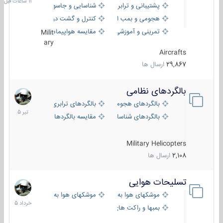
پشتیبانی و ترابری
شناسایی و جاسوسی
هجومی و بمب افکن
کنترل و گشت دریایی
تمرینی و آموزشی
مقایسه هواپیماها
Milit
ary
Aircrafts
29,867
ارسال ها
بالگردهای نظامی
22
تیر
بالگردهای هجومی
بالگردهای ترابری
1405
بالگردهای شناسایی
مقایسه بالگردها
Military Helicopters
2,108
ارسال ها
تسلیحات هوایی
30
خرداد
موشکهای هوا به هوا
موشکهای هوا به سطح
1405
بمبها و راکت های هوایی