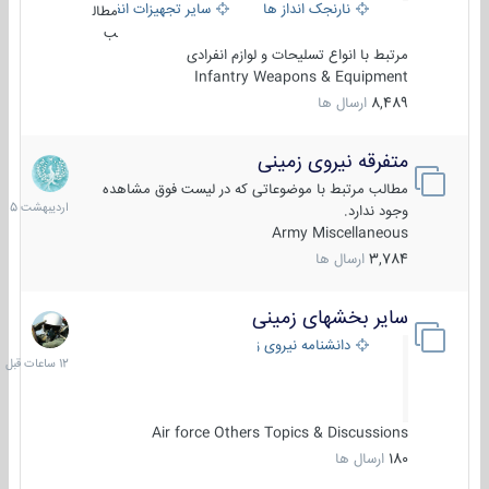
نارنجک انداز ها
سایر تجهیزات انفرادی
مطال
ب
مرتبط با انواع تسلیحات و لوازم انفرادی
Infantry Weapons & Equipment
8,489
ارسال ها
متفرقه نیروی زمینی
27
اردیبهش
مطالب مرتبط با موضوعاتی که در لیست فوق مشاهده
1405
وجود ندارد.
Army Miscellaneous
3,784
ارسال ها
سایر بخشهای زمینی
12
ساعات
دانشنامه نیروی زمینی
قبل
Air force Others Topics & Discussions
180
ارسال ها