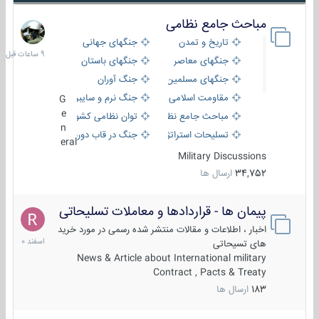
مباحث جامع نظامی
9
ساعات
تاریخ و تمدن
جنگهای جهانی
قبل
جنگهای معاصر
جنگهای باستان
جنگهای مسلمین
جنگ آوران
مقاومت اسلامی
جنگ نرم و سایبری
G
e
مباحث جامع نظامی
توان نظامی کشورها
n
تسلیحات استراتژیک
جنگ در قاب دوربین
eral
Military Discussions
34,752
ارسال ها
پیمان ها - قراردادها و معاملات تسلیحاتی
7
اسفند
اخبار ، اطلاعات و مقالات منتشر شده رسمی در مورد خرید
1400
های تسیحاتی
News & Article about International military
Contract , Pacts & Treaty
183
ارسال ها