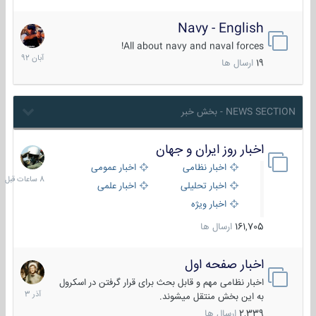
Navy - English
22
آبان
All about navy and naval forces!
1392
19
ارسال ها
NEWS SECTION - بخش خبر
اخبار روز ایران و جهان
8
ساعات
اخبار نظامی
اخبار عمومی
قبل
اخبار تحلیلی
اخبار علمی
اخبار ویژه
161,705
ارسال ها
اخبار صفحه اول
7
آذر
اخبار نظامی مهم و قابل بحث برای قرار گرفتن در اسکرول
1403
به این بخش منتقل میشوند.
2,339
ارسال ها