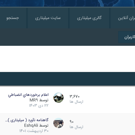
ران آنلاین
گالری میلیتاری
سایت میلیتاری
جستجو
ربران
اعلام برخوردهاي انضباطي
3,670
توسط
MR9
ارسال ها
22 دی 1403
گاهنامه نآورد ( میلیتاری )…
90
توسط
EshqAli
ارسال ها
30 اردیبهشت 1401