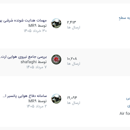
به سطح
مهمات هدایت شونده سُرشی یو
2,413
توسط
MR9
ارسال ها
30 خرداد 1405
بررسی جامع نیروی هوایی ارت…
10,208
توسط
shafaghi
ارسال ها
7 مرداد 1405
سامانه دفاع هوایی پانسیر ا…
یی
19,094
توسط
MR9
ارسال ها
ی
2 مرداد 1405
Air f