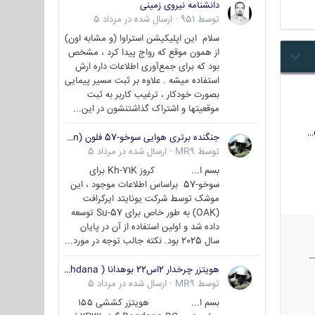
دانشنامه نیروی زمینی
توسط
951
·
ارسال شده در
مرداد 5
سلام این اپلیکیشن استراوا (و مشابه اون)
از همون موقع که رواج پیدا کرد ، مشخص
بود که برای جمع‌آوری اطلاعات داره ارش
استفاده میشه . علاوه بر ثبت مسیر پیمایی
بصورت خودکار ، ترغیب کاربر به ثبت
موقعیتها و اشتراک‌ گذاشتنشون در این...
جنگنده برتری هوایی سوخو-57 فلون (Su-57/Felon)
توسط
MR9
·
ارسال شده در
مرداد 5
بسم ا... کروز Kh-71K برای
سوخو-57 براساس اطلاعات موجود ، این
موشک توسط شرکت یونایتد ایرکرافت
(OAK) به طور خاص برای Su-57 توسعه
داده شد و اولین استفاده از آن در پایان
سال 2025 بود. نکته جالب توجه در مورد...
هویتزر چرخدار 2اس22 بوهدانا ( wheeled howitzer 2S22 Bohdana )
توسط
MR9
·
ارسال شده در
مرداد 5
بسم ا... هویتزر کششی ۱۵۵