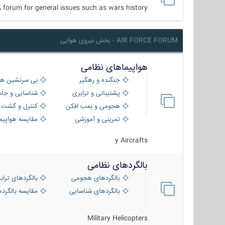
 forum for general issues such as wars history ...
AIR FORCE FORUM - بخش نیروی هوایی
هواپیماهای نظامی
جنگنده و رهگیر
بی سرنشین ها
پشتیبانی و ترابری
شناسایی و جا
هجومی و بمب افکن
کنترل و گشت د
تمرینی و آموزشی
مقایسه هواپیم
y Aircrafts
بالگردهای نظامی
بالگردهای هجومی
بالگردهای تراب
بالگردهای شناسایی
مقایسه بالگرده
Military Helicopters