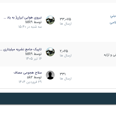
يني
نیروی هوایی ایران( به یاد …
33,075
توسط
MR9
ظامی
ارسال ها
سه شنبه در 15:40
تاپیک جامع نشریه میلیتاری …
2,065
توسط
MR9
 و ارایه
ارسال ها
16 تیر 1405
سلاح هجومی مصاف
331
توسط
ak2
ارسال ها
29 فروردین 1404