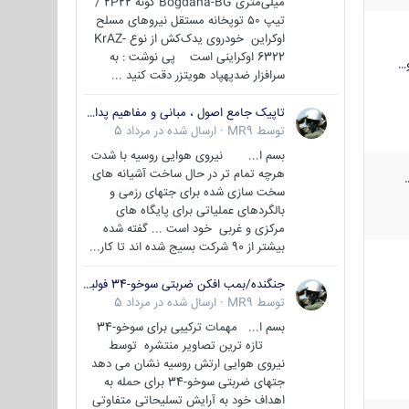
میلی‌متری Bogdana-BG گونه 2P22 /
تیپ ۵۰ توپخانه مستقل نیروهای مسلح
اوکراین خودروی یدک‌کش از نوع KrAZ-
6322 اوکراینی است پی نوشت : به
…
سرافزار ضدپهپاد هویتزر دقت کنید ...
تاپیک جامع اصول ، مبانی و مفاهیم پدافند غیر عامل
توسط
MR9
·
ارسال شده در
مرداد 5
بسم ا... نیروی هوایی روسیه با شدت
هرچه تمام تر در حال ساخت آشیانه های
سخت سازی شده برای جتهای رزمی و
بالگردهای عملیاتی برای پایگاه های
مرکزی و غربی خود است ... گفته شده
بیشتر از 90 شرکت بسیج شده اند تا کار...
جنگنده/بمب افکن ضربتی سوخو-34 فولبک ( Sukhoi Su-34/Fullback)
توسط
MR9
·
ارسال شده در
مرداد 5
بسم ا... مهمات ترکیبی برای سوخو-34
تازه ترین تصاویر منتشره توسط
نیروی هوایی ارتش روسیه نشان می دهد
جتهای ضربتی سوخو-34 برای حمله به
اهداف خود به آرایش تسلیحاتی متفاوتی