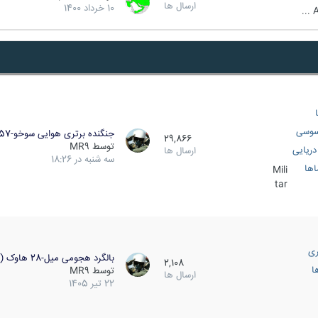
ارسال ها
10 خرداد 1400
A
سوسی
جنگنده برتری هوایی سوخو-57…
29,866
توسط
MR9
ریایی
ارسال ها
سه شنبه در 18:26
اها
Mili
tar
ری
بالگرد هجومی میل-28 هاوک (…
2,108
ا
توسط
MR9
ارسال ها
22 تیر 1405