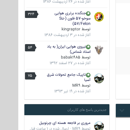
آغاز شده در
26 اردیبهشت 1386
جنگنده برتری هوایی
324
سوخو-57 فلون (Su-
57/Felon)
توسط
kingraptor
آغاز شده در
3 اردیبهشت 1386
نیروی هوایی ایران( به یاد
54
استاد شماس)
توسط
babak1985
آغاز شده در
27 اسفند 1392
تاپیک جامع تحولات شرق
75
آسیا
توسط
MR9
آغاز شده در
19 تیر 1393
جدیدترین پاسخ های کاربران
مروری بر فاجعه هسته ای چرنوبیل
توسط
MR9
·
ارسال شده در
1 ساعت قبل