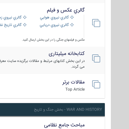
گالري عكس و فيلم
گالري نيروي هوايي
گالري نيروي زم
گالري نيروي دريايي
گالري تاریخ ن
عکس و فیلمهای جنگی را در این بخش ارسال کنید.
کتابخانه میلیتاری
در این بخش کتابهای مرتبط و مقالات برگزیده سایت معرفی
می گردد.
مقالات برتر
Top Article
WAR AND HISTORY - بخش جنگ و تاریخ
مباحث جامع نظامی