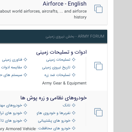
Airforce - English
about world airforces, aircrafts, ... and airforce
history
ARMY FORUM - بخش نیروی زمینی
ادوات و تسلیحات زمینی
تسلیحات زمینی
فناوری زمینی
تاریخ نیروی زمینی
مقایسه ادوات 
تسلیحات ضد زره
سیستم های حف
Army Gear & Equipment
خودروهای نظامی و زره پوش ها
تانک
خودروهای مهن
نفربرها و خودروی های رزمی پیاده نظام
خودرو های ترا
خودرو های پشتیبانی آتش ، شناسایی و ضد ت
خودرو های تاک
خودرو های محافظت شده
tary Armored Vehicle