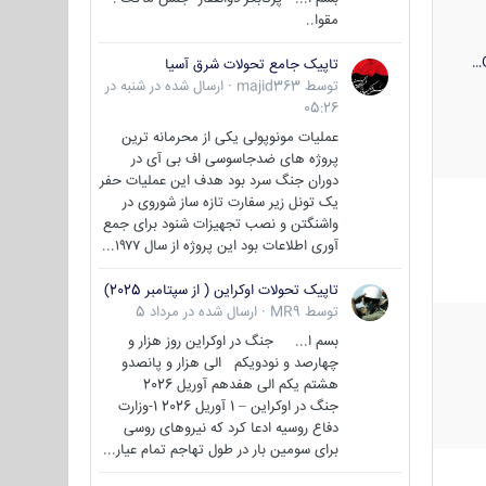
مقوا..
تاپیک جامع تحولات شرق آسیا
توسط
majid363
·
ارسال شده در
شنبه در
05:26
عملیات مونوپولی یکی از محرمانه ترین
پروژه های ضدجاسوسی اف بی آی در
دوران جنگ سرد بود هدف این عملیات حفر
یک تونل زیر سفارت تازه ساز شوروی در
واشنگتن و نصب تجهیزات شنود برای جمع
آوری اطلاعات بود این پروژه از سال ۱۹۷۷...
تاپیک تحولات اوکراین ( از سپتامبر 2025)
توسط
MR9
·
ارسال شده در
مرداد 5
بسم ا... جنگ در اوکراین روز هزار و
چهارصد و نودویکم الی هزار و پانصدو
هشتم یکم الی هفدهم آوریل 2026
جنگ در اوکراین – 1 آوریل 2026 1-وزارت
دفاع روسیه ادعا کرد که نیروهای روسی
برای سومین بار در طول تهاجم تمام عیار...