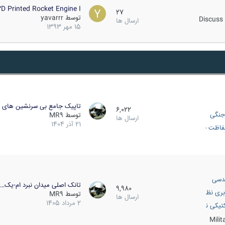
D Printed Rocket Engine I…
27
توسط
yavarrr
Discuss 
ارسال ها
15 مهر 1393
تاپیک جامع بی سرنشین های ز
6,022
جنگی
توسط
MR9
ارسال ها
21 آذر 1404
اظت فعال
دسی
تانک اصلی میدان نبرد ام-یک…
9,980
بری نظامی
توسط
MR9
ارسال ها
2 مرداد 1405
انک
تیکی نظامی
Mili