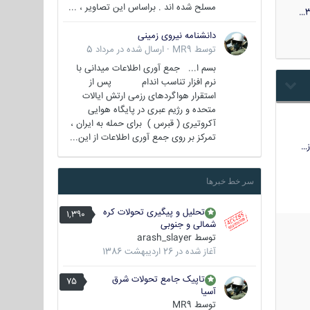
مسلح شده اند . براساس این تصاویر ، ...
3
دانشنامه نیروی زمینی
توسط
MR9
·
ارسال شده در
مرداد 5
بسم ا... جمع آوری اطلاعات میدانی با
نرم افزار تناسب اندام پس از
استقرار هواگردهای رزمی ارتش ایالات
متحده و رژیم عبری در پایگاه هوایی
آکروتیری ( قبرس ) برای حمله به ایران ،
تمرکز بر روی جمع آوری اطلاعات از این...
…
سر خط خبرها
تحلیل و پیگیری تحولات کره
1,390
شمالی و جنوبی
توسط
arash_slayer
آغاز شده در
26 اردیبهشت 1386
تاپیک جامع تحولات شرق
75
آسیا
توسط
MR9