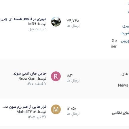
مروری بر فاجعه هسته ای چرن
34,748
توسط
MR9
بری
ارسال ها
1 ساعت قبل
ورها
ربین
Ge
ner
حامل های اتمی سوئد
 های
183
توسط
RezaKiani
ارسال ها
7 اسفند 1400
News &
فراز هایی از هنر رزم سون ت…
12,050
توسط
MahdiT313
کهای نظامی
ارسال ها
27 تیر 1405