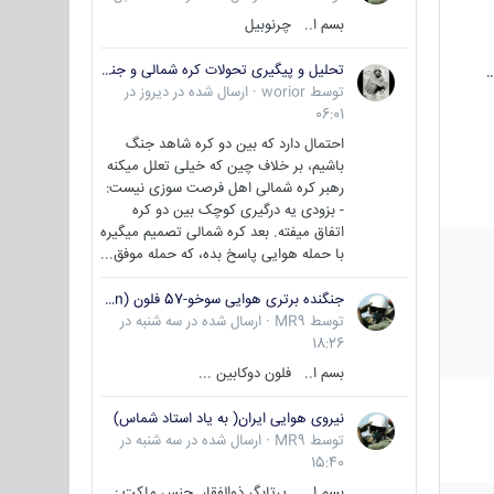
بسم ا.. چرنوبیل
تحلیل و پیگیری تحولات کره شمالی و جنوبی
…
توسط
worior
·
ارسال شده در
دیروز در
06:01
احتمال دارد که بین دو کره شاهد جنگ
باشیم، بر خلاف چین که خیلی تعلل میکنه
رهبر کره شمالی اهل فرصت سوزی نیست:
- بزودی یه درگیری کوچک بین دو کره
اتفاق میفته. بعد کره شمالی تصمیم میگیره
با حمله هوایی پاسخ بده، که حمله موفق...
جنگنده برتری هوایی سوخو-57 فلون (Su-57/Felon)
توسط
MR9
·
ارسال شده در
سه شنبه در
18:26
بسم ا.. فلون دوکابین ...
نیروی هوایی ایران( به یاد استاد شماس)
توسط
MR9
·
ارسال شده در
سه شنبه در
15:40
بسم ا... پرتابگر ذوالفقار جنس ماکت :