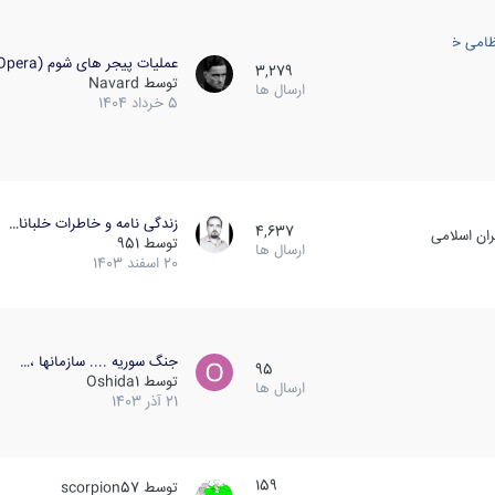
ظامی خارجی
عملیات پیجر های شوم (Opera…
3,279
توسط
Navard
ارسال ها
5 خرداد 1404
زندگی نامه و خاطرات خلبانا…
4,637
ان اسلامی
توسط
951
ارسال ها
20 اسفند 1403
جنگ سوریه .... سازمانها ،…
95
توسط
Oshida1
ارسال ها
21 آذر 1403
159
توسط
scorpion57