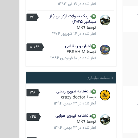
آغاز شده در
19 تیر 1393
تاپیک تحولات اوکراین ( از
34
سپتامبر 2025)
توسط
MR9
آغاز شده در
14 شهریور 1404
اخبار برتر نظامی
10,094
توسط
EBRAHIM
آغاز شده در
10 فروردین 1386
دانشنامه میلیتاری
دانشنامه نیروی زمینی
178
توسط
crazy-doctor
آغاز شده در
13 بهمن 1394
دانشنامه نیروی هوایی
245
توسط
MR9
آغاز شده در
13 بهمن 1394