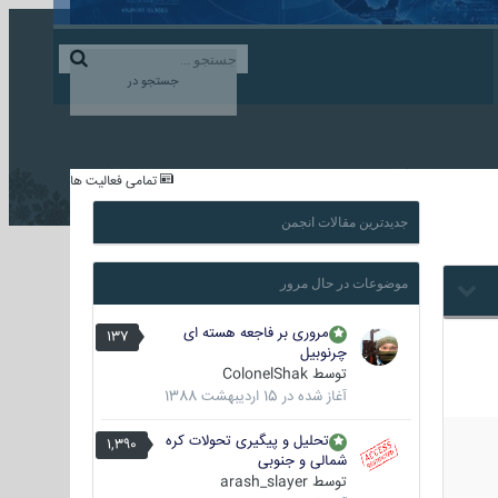
ورود به حساب کاربری
ایجاد حساب کاربری
جستجو در
...
تمامی فعالیت ها
جدیدترین مقالات انجمن
موضوعات در حال مرور
مروری بر فاجعه هسته ای
137
چرنوبیل
توسط
ColonelShak
آغاز شده در
15 اردیبهشت 1388
تحلیل و پیگیری تحولات کره
1,390
شمالی و جنوبی
توسط
arash_slayer