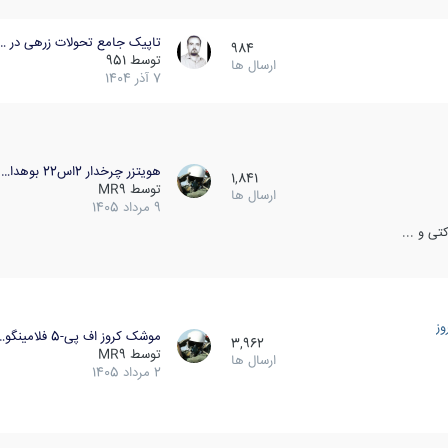
تاپیک جامع تحولات زرهی در …
984
توسط
951
ارسال ها
7 آذر 1404
هویتزر چرخدار 2اس22 بوهدا…
1,841
توسط
MR9
ارسال ها
9 مرداد 1405
ی و ...
ز
موشک کروز اف پی-5 فلامینگو…
3,962
توسط
MR9
ارسال ها
2 مرداد 1405