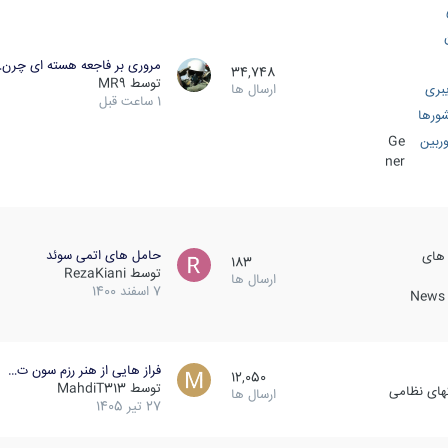
مروری بر فاجعه هسته ای چرن
34,748
توسط
MR9
بری
ارسال ها
1 ساعت قبل
ورها
ربین
Ge
ner
حامل های اتمی سوئد
 های
183
توسط
RezaKiani
ارسال ها
7 اسفند 1400
News &
فراز هایی از هنر رزم سون ت…
12,050
توسط
MahdiT313
کهای نظامی
ارسال ها
27 تیر 1405