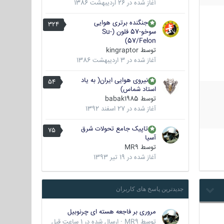
آغاز شده در
26 اردیبهشت 1386
جنگنده برتری هوایی
324
سوخو-57 فلون (Su-
57/Felon)
توسط
kingraptor
آغاز شده در
3 اردیبهشت 1386
نیروی هوایی ایران( به یاد
54
استاد شماس)
توسط
babak1985
آغاز شده در
27 اسفند 1392
تاپیک جامع تحولات شرق
75
آسیا
توسط
MR9
آغاز شده در
19 تیر 1393
جدیدترین پاسخ های کاربران
مروری بر فاجعه هسته ای چرنوبیل
توسط
MR9
·
ارسال شده در
1 ساعت قبل