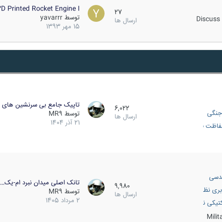
D Printed Rocket Engine I…
27
توسط
yavarrr
Discuss 
ارسال ها
15 مهر 1393
تاپیک جامع بی سرنشین های ز
6,022
جنگی
توسط
MR9
ارسال ها
21 آذر 1404
اظت فعال
دسی
تانک اصلی میدان نبرد ام-یک…
9,980
بری نظامی
توسط
MR9
ارسال ها
2 مرداد 1405
انک
تیکی نظامی
Mili