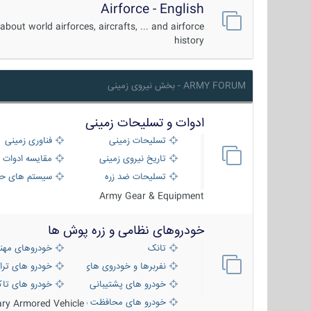
Airforce - English
about world airforces, aircrafts, ... and airforce
history
ARMY FORUM - بخش نیروی زمینی
ادوات و تسلیحات زمینی
تسلیحات زمینی
فناوری زمینی
تاریخ نیروی زمینی
مقایسه ادوات 
تسلیحات ضد زره
سیستم های حف
Army Gear & Equipment
خودروهای نظامی و زره پوش ها
تانک
خودروهای مهن
نفربرها و خودروی های رزمی پیاده نظام
خودرو های ترا
خودرو های پشتیبانی آتش ، شناسایی و ضد ت
خودرو های تاک
خودرو های محافظت شده
tary Armored Vehicle