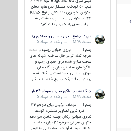
میلی‌متری Bogdana-BG گونه 2P22 /
تیپ ۵۰ توپخانه مستقل نیروهای مسلح
اوکراین خودروی یدک‌کش از نوع KrAZ-
6322 اوکراینی است پی نوشت : به
…
سرافزار ضدپهپاد هویتزر دقت کنید ...
تاپیک جامع اصول ، مبانی و مفاهیم پدافند غیر عامل
توسط
MR9
·
ارسال شده در
مرداد 5
بسم ا... نیروی هوایی روسیه با شدت
هرچه تمام تر در حال ساخت آشیانه های
سخت سازی شده برای جتهای رزمی و
بالگردهای عملیاتی برای پایگاه های
مرکزی و غربی خود است ... گفته شده
بیشتر از 90 شرکت بسیج شده اند تا کار...
جنگنده/بمب افکن ضربتی سوخو-34 فولبک ( Sukhoi Su-34/Fullback)
توسط
MR9
·
ارسال شده در
مرداد 5
بسم ا... مهمات ترکیبی برای سوخو-34
تازه ترین تصاویر منتشره توسط
نیروی هوایی ارتش روسیه نشان می دهد
جتهای ضربتی سوخو-34 برای حمله به
اهداف خود به آرایش تسلیحاتی متفاوتی