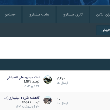
ران آنلاین
گالری میلیتاری
سایت میلیتاری
جستجو
ربران
اعلام برخوردهاي انضباطي
3,670
توسط
MR9
ارسال ها
22 دی 1403
گاهنامه نآورد ( میلیتاری )…
90
توسط
EshqAli
ارسال ها
30 اردیبهشت 1401