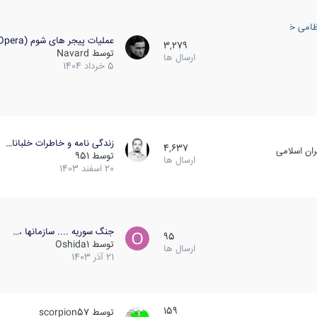
ظامی خارجی
عملیات پیجر های شوم (Opera…
3,279
توسط
Navard
ارسال ها
5 خرداد 1404
زندگی نامه و خاطرات خلبانا…
4,637
ان اسلامی
توسط
951
ارسال ها
20 اسفند 1403
جنگ سوریه .... سازمانها ،…
95
توسط
Oshida1
ارسال ها
21 آذر 1403
159
توسط
scorpion57