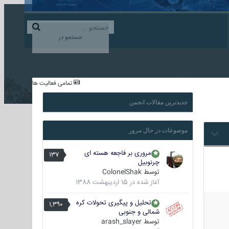
ورود به حساب کاربری
ایجاد حساب کاربری
جستجو در
...
تمامی فعالیت ها
جدیدترین مقالات انجمن
موضوعات در حال مرور
مروری بر فاجعه هسته ای
137
چرنوبیل
توسط
ColonelShak
آغاز شده در
15 اردیبهشت 1388
تحلیل و پیگیری تحولات کره
1,390
شمالی و جنوبی
توسط
arash_slayer