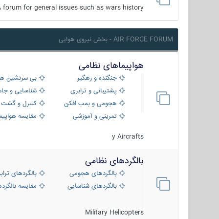
 forum for general issues such as wars history ...
AIR FORCE FORUM - بخش نیروی هوایی
هواپیماهای نظامی
جنگنده و رهگیر
بی سرنشین ها
پشتیبانی و ترابری
شناسایی و جا
هجومی و بمب افکن
کنترل و گشت د
تمرینی و آموزشی
مقایسه هواپیم
y Aircrafts
بالگردهای نظامی
بالگردهای هجومی
بالگردهای تراب
بالگردهای شناسایی
مقایسه بالگرده
Military Helicopters