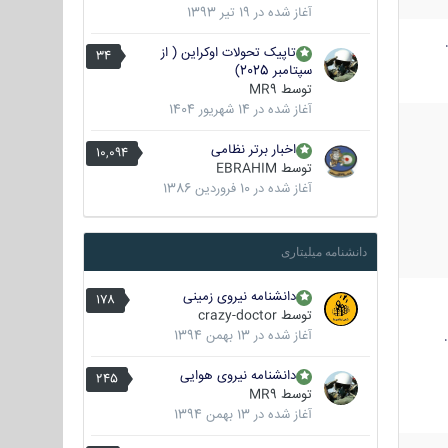
آغاز شده در
19 تیر 1393
تاپیک تحولات اوکراین ( از
34
سپتامبر 2025)
توسط
MR9
آغاز شده در
14 شهریور 1404
اخبار برتر نظامی
10,094
توسط
EBRAHIM
آغاز شده در
10 فروردین 1386
دانشنامه میلیتاری
دانشنامه نیروی زمینی
178
توسط
crazy-doctor
آغاز شده در
13 بهمن 1394
دانشنامه نیروی هوایی
245
توسط
MR9
آغاز شده در
13 بهمن 1394