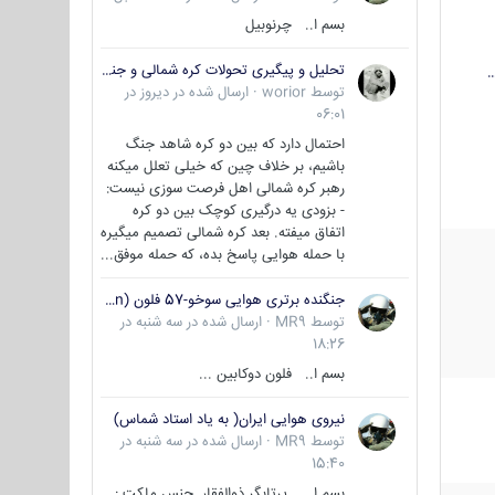
بسم ا.. چرنوبیل
تحلیل و پیگیری تحولات کره شمالی و جنوبی
…
توسط
worior
·
ارسال شده در
دیروز در
06:01
احتمال دارد که بین دو کره شاهد جنگ
باشیم، بر خلاف چین که خیلی تعلل میکنه
رهبر کره شمالی اهل فرصت سوزی نیست:
- بزودی یه درگیری کوچک بین دو کره
اتفاق میفته. بعد کره شمالی تصمیم میگیره
با حمله هوایی پاسخ بده، که حمله موفق...
جنگنده برتری هوایی سوخو-57 فلون (Su-57/Felon)
توسط
MR9
·
ارسال شده در
سه شنبه در
18:26
بسم ا.. فلون دوکابین ...
نیروی هوایی ایران( به یاد استاد شماس)
توسط
MR9
·
ارسال شده در
سه شنبه در
15:40
بسم ا... پرتابگر ذوالفقار جنس ماکت :