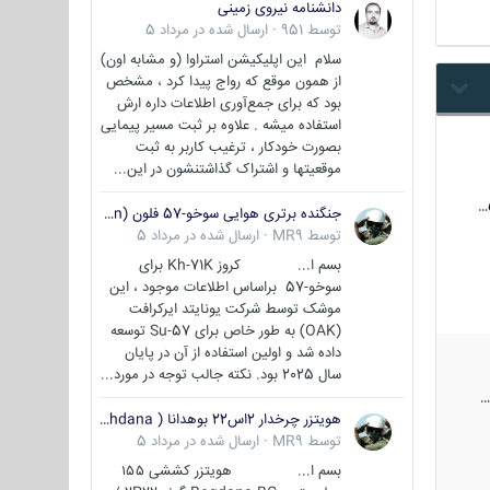
دانشنامه نیروی زمینی
توسط
951
·
ارسال شده در
مرداد 5
سلام این اپلیکیشن استراوا (و مشابه اون)
از همون موقع که رواج پیدا کرد ، مشخص
بود که برای جمع‌آوری اطلاعات داره ارش
استفاده میشه . علاوه بر ثبت مسیر پیمایی
بصورت خودکار ، ترغیب کاربر به ثبت
موقعیتها و اشتراک‌ گذاشتنشون در این...
جنگنده برتری هوایی سوخو-57 فلون (Su-57/Felon)
توسط
MR9
·
ارسال شده در
مرداد 5
بسم ا... کروز Kh-71K برای
سوخو-57 براساس اطلاعات موجود ، این
موشک توسط شرکت یونایتد ایرکرافت
(OAK) به طور خاص برای Su-57 توسعه
داده شد و اولین استفاده از آن در پایان
سال 2025 بود. نکته جالب توجه در مورد...
هویتزر چرخدار 2اس22 بوهدانا ( wheeled howitzer 2S22 Bohdana )
توسط
MR9
·
ارسال شده در
مرداد 5
بسم ا... هویتزر کششی ۱۵۵