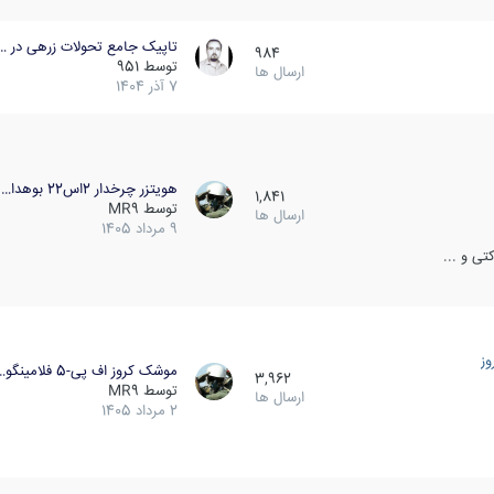
تاپیک جامع تحولات زرهی در …
984
توسط
951
ارسال ها
7 آذر 1404
هویتزر چرخدار 2اس22 بوهدا…
1,841
توسط
MR9
ارسال ها
9 مرداد 1405
ی و ...
ز
موشک کروز اف پی-5 فلامینگو…
3,962
توسط
MR9
ارسال ها
2 مرداد 1405