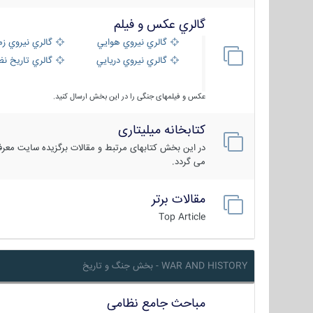
گالري عكس و فيلم
گالري نيروي هوايي
گالري نيروي زم
گالري نيروي دريايي
گالري تاریخ ن
عکس و فیلمهای جنگی را در این بخش ارسال کنید.
کتابخانه میلیتاری
در این بخش کتابهای مرتبط و مقالات برگزیده سایت معرفی
می گردد.
مقالات برتر
Top Article
WAR AND HISTORY - بخش جنگ و تاریخ
مباحث جامع نظامی