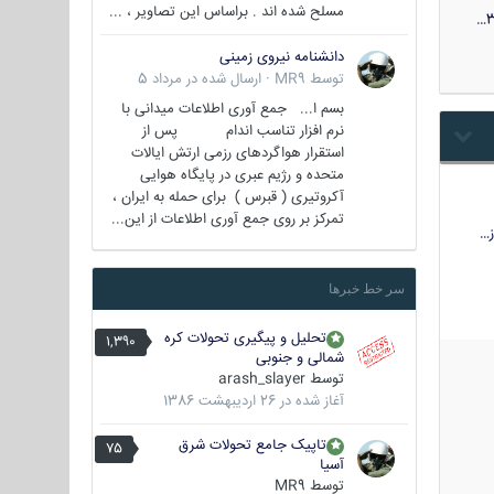
مسلح شده اند . براساس این تصاویر ، ...
3
دانشنامه نیروی زمینی
توسط
MR9
·
ارسال شده در
مرداد 5
بسم ا... جمع آوری اطلاعات میدانی با
نرم افزار تناسب اندام پس از
استقرار هواگردهای رزمی ارتش ایالات
متحده و رژیم عبری در پایگاه هوایی
آکروتیری ( قبرس ) برای حمله به ایران ،
تمرکز بر روی جمع آوری اطلاعات از این...
…
سر خط خبرها
تحلیل و پیگیری تحولات کره
1,390
شمالی و جنوبی
توسط
arash_slayer
آغاز شده در
26 اردیبهشت 1386
تاپیک جامع تحولات شرق
75
آسیا
توسط
MR9