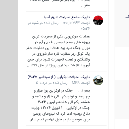
مقوا..
تاپیک جامع تحولات شرق آسیا
توسط
majid363
·
ارسال شده در
شنبه در
05:26
عملیات مونوپولی یکی از محرمانه ترین
پروژه های ضدجاسوسی اف بی آی در
دوران جنگ سرد بود هدف این عملیات حفر
یک تونل زیر سفارت تازه ساز شوروی در
واشنگتن و نصب تجهیزات شنود برای جمع
آوری اطلاعات بود این پروژه از سال ۱۹۷۷...
تاپیک تحولات اوکراین ( از سپتامبر 2025)
توسط
MR9
·
ارسال شده در
مرداد 5
بسم ا... جنگ در اوکراین روز هزار و
چهارصد و نودویکم الی هزار و پانصدو
هشتم یکم الی هفدهم آوریل 2026
جنگ در اوکراین – 1 آوریل 2026 1-وزارت
دفاع روسیه ادعا کرد که نیروهای روسی
برای سومین بار در طول تهاجم تمام عیار...