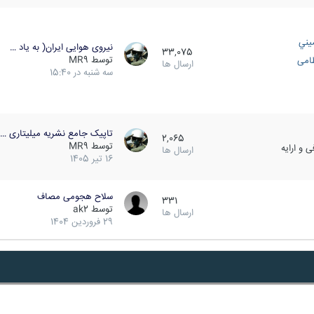
يني
نیروی هوایی ایران( به یاد …
33,075
توسط
MR9
ظامی
ارسال ها
سه شنبه در 15:40
تاپیک جامع نشریه میلیتاری …
2,065
توسط
MR9
 و ارایه
ارسال ها
16 تیر 1405
سلاح هجومی مصاف
331
توسط
ak2
ارسال ها
29 فروردین 1404