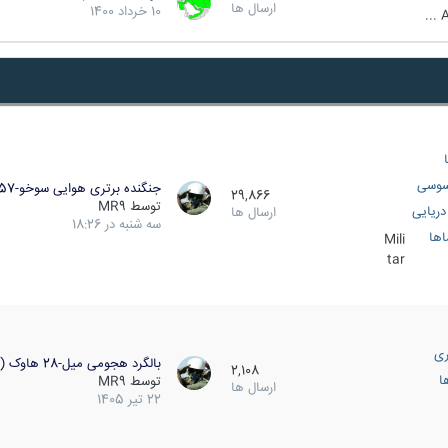
ارسال ها
10 خرداد 1400
A
سوسی
جنگنده برتری هوایی سوخو-57…
29,866
توسط
MR9
ریایی
ارسال ها
سه شنبه در 18:26
اها
Mili
tar
ری
بالگرد هجومی میل-28 هاوک (…
2,108
ا
توسط
MR9
ارسال ها
22 تیر 1405