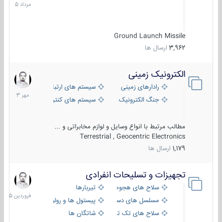
1405
Ground Launch Missile
3,962
ارسال ها
الکترونیک زمینی
1
مهر
رادارهای زمینی
سیستم های ارتباطی و جمع آوری اطلاع
1403
جنگ الکترونیک
سیستم های کنترل آتش و تجهیزات الکتر
مطالب مرتبط با انواع وسایل و لوازم مخابراتی و ...
Terrestrial , Geocentric Electronics
1,179
ارسال ها
تجهیزات و تسلیحات انفرادی
17
فروردین
سلاح های هجومی
تیربارها
1405
مسلسل های دستی
پیستول ها و رولورها
سلاح های تک تیر اندازی
شاتگان ها