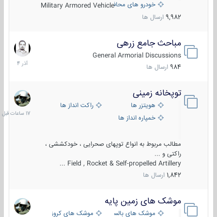
خودرو های محافظت شده
Military Armored Vehicle
9,982
ارسال ها
مباحث جامع زرهی
7
آذر
General Armorial Discussions
1404
984
ارسال ها
توپخانه زمینی
17
ساعات
هویتزر ها
راکت انداز ها
قبل
خمپاره انداز ها
مطالب مربوط به انواع توپهای صحرایی ، خودکششی ،
راکتی و ...
Field , Rocket & Self-propelled Artillery ...
1,842
ارسال ها
موشک های زمین پایه
2
مرداد
موشک های بالستیک
موشک های کروز