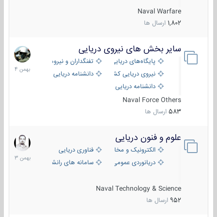
Naval Warfare
1,802
ارسال ها
سایر بخش های نیروی دریایی
22
بهمن
پایگاه‌های دریایی
تفنگداران و نیروهای ویژه‌ی دریایی
1404
نیروی دریایی کشورهای مختلف
دانشنامه دریایی
دانشنامه دریایی کپی
Naval Force Others
583
ارسال ها
علوم و فنون دریایی
6
بهمن
الکترونیک و مخابرات دریایی
فناوری دریایی
1403
دریانوردی عمومی
سامانه های رانشی دریایی
Naval Technology & Science
952
ارسال ها