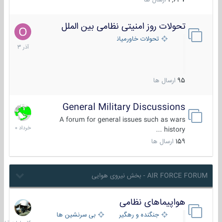
4,637
ارسال ها
تحولات روز امنیتی نظامی بین الملل
21
آذر
تحولات خاورمیانه
1403
95
ارسال ها
General Military Discussions
10
خرداد
A forum for general issues such as wars
1400
history ...
159
ارسال ها
AIR FORCE FORUM - بخش نیروی هوایی
هواپیماهای نظامی
16
ساعات
جنگنده و رهگیر
بی سرنشین ها
قبل