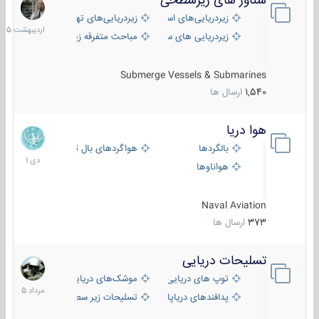
شناور های زیرسطحی
31
اردیبهش
زیردریایی‌های استراتژیک
زیردریایی‌های تهاجمی
1405
زیردریایی های سبک
مباحث متفرقه زیرسطحی
Submerge Vessels & Submarines
1,540
ارسال ها
هوا دریا
12
دی
بالگردها
هواگردهای بال ثابت
1401
هواناوها
Naval Aviation
373
ارسال ها
تسلیحات دریایی
2
مرداد
توپ های دریایی
موشک‌های دریایی
1405
پدافندهای دریاپایه
تسلیحات زیر سطحی