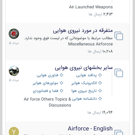
Air Launched Weapons
2,413
ارسال ها
متفرقه در مورد نیروی هوایی
7
مرداد
مطالب مرتبط با موضوعاتی که در لیست فوق وجود ندارد.
1405
Miscellaneous Airforcce
10,208
ارسال ها
سایر بخشهای نیروی هوایی
2
مرداد
پدافند هوایی
فناوری هوایی
1405
الکترونیک هوایی
موتورهای هوایی
تاریخ نیروی هوایی
فضا و فضانوردی
دانشنامه هوایی
Air force Others Topics &
Discussions
19,094
ارسال ها
Airforce - English
15