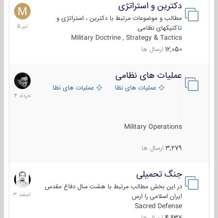
دکترین و استراتژی
27
تیر
مطالب و موضوعات مرتبط با دکترین ، استراتژی و
1405
تاکتیکهای نظامی
Military Doctrine , Strategy & Tactics
12,050
ارسال ها
عملیات های نظامی
5
خرداد
عملیات های نظامی ایران
عملیات های نظامی خارجی
1404
Military Operations
3,279
ارسال ها
جنگ تحمیلی
20
اسفند
در این بخش مطالب مرتبط با هشت سال دفاع مقدس
1403
ایران اسلامی را ارس
Sacred Defense