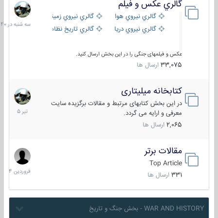
گالري عكس و فيلم
سه
شنبه
گالري نيروي هوايي
گالري نيروي زميني
در
گالري نيروي دريايي
گالري تاریخ نظامی
15:40
عکس و فیلمهای جنگی را در این بخش ارسال کنید.
33,075
ارسال ها
کتابخانه میلیتاری
16
تیر
در این بخش کتابهای مرتبط و مقالات برگزیده سایت
1405
معرفی و ارایه می گردد.
2,065
ارسال ها
مقالات برتر
29
فروردین
Top Article
1404
331
ارسال ها
WAR AND HISTORY - بخش جنگ و تاریخ