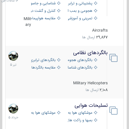
پشتیبانی و ترابری
شناسایی و جاسوسی
هجومی و بمب افکن
کنترل و گشت دریایی
تمرینی و آموزشی
مقایسه هواپیماها
Milit
ary
Aircrafts
29,867
ارسال ها
بالگردهای نظامی
22
تیر
بالگردهای هجومی
بالگردهای ترابری
1405
بالگردهای شناسایی
مقایسه بالگردها
Military Helicopters
2,108
ارسال ها
تسلیحات هوایی
30
خرداد
موشکهای هوا به هوا
موشکهای هوا به سطح
1405
بمبها و راکت های هوایی