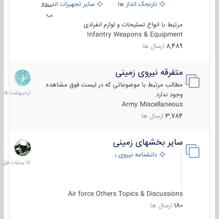
نارنجک انداز ها
سایر تجهیزات انفرادی
مطال
ب
مرتبط با انواع تسلیحات و لوازم انفرادی
Infantry Weapons & Equipment
8,489
ارسال ها
متفرقه نیروی زمینی
27
اردیبهش
مطالب مرتبط با موضوعاتی که در لیست فوق مشاهده
1405
وجود ندارد.
Army Miscellaneous
3,784
ارسال ها
سایر بخشهای زمینی
17
ساعات
دانشنامه نیروی زمینی
قبل
Air force Others Topics & Discussions
180
ارسال ها