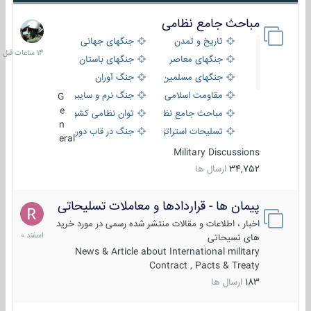
مباحث جامع نظامی
14
ساعات
تاریخ و تمدن
جنگهای جهانی
قبل
جنگهای معاصر
جنگهای باستان
جنگهای مسلمین
جنگ آوران
مقاومت اسلامی
جنگ نرم و سایبری
G
e
مباحث جامع نظامی
توان نظامی کشورها
n
تسلیحات استراتژیک
جنگ در قاب دوربین
eral
Military Discussions
34,752
ارسال ها
پیمان ها - قراردادها و معاملات تسلیحاتی
7
اسفند
اخبار ، اطلاعات و مقالات منتشر شده رسمی در مورد خرید
1400
های تسیحاتی
News & Article about International military
Contract , Pacts & Treaty
183
ارسال ها