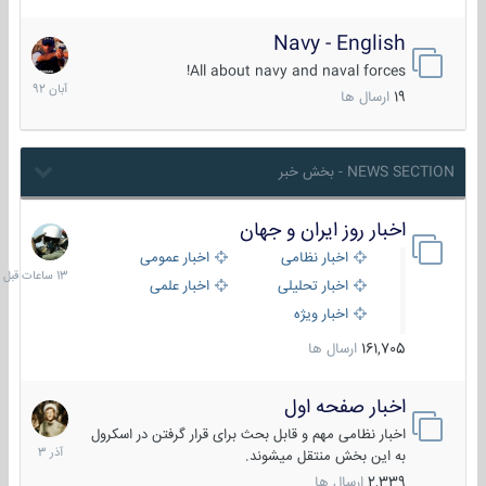
Navy - English
22
آبان
All about navy and naval forces!
1392
19
ارسال ها
NEWS SECTION - بخش خبر
اخبار روز ایران و جهان
13
ساعات
اخبار نظامی
اخبار عمومی
قبل
اخبار تحلیلی
اخبار علمی
اخبار ویژه
161,705
ارسال ها
اخبار صفحه اول
7
آذر
اخبار نظامی مهم و قابل بحث برای قرار گرفتن در اسکرول
1403
به این بخش منتقل میشوند.
2,339
ارسال ها