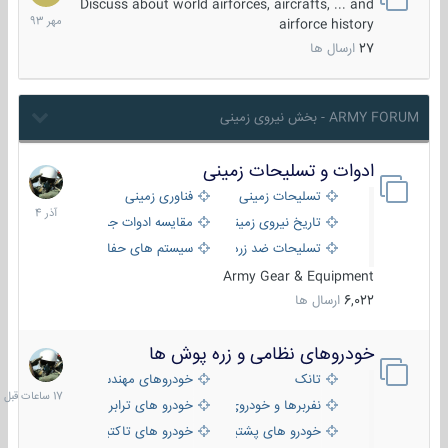
مهر
Discuss about world airforces, aircrafts, ... and
1393
airforce history
27
ارسال ها
ARMY FORUM - بخش نیروی زمینی
ادوات و تسلیحات زمینی
21
آذر
تسلیحات زمینی
فناوری زمینی
1404
تاریخ نیروی زمینی
مقایسه ادوات جنگی
تسلیحات ضد زره
سیستم های حفاظت فعال
Army Gear & Equipment
6,022
ارسال ها
خودروهای نظامی و زره پوش ها
17
ساعات
تانک
خودروهای مهندسی
قبل
نفربرها و خودروی های رزمی پیاده نظام
خودرو های ترابری نظامی
خودرو های پشتیبانی آتش ، شناسایی و ضد تانک
خودرو های تاکتیکی نظامی