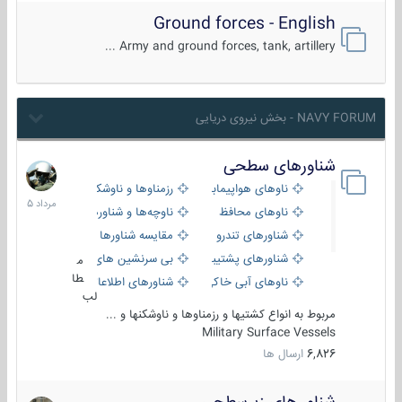
Ground forces - English
Army and ground forces, tank, artillery ...
NAVY FORUM - بخش نیروی دریایی
شناورهای سطحی
2
مرداد
ناوهای هواپیمابر و بالگرد بر
رزمناوها و ناوشکن‌ها
1405
ناوهای محافظ
ناوچه‌ها و شناورهای گشتی
شناورهای تندرو
مقایسه شناورها
شناورهای پشتیبانی
بی سرنشین های دریایی
م
طا
ناوهای آبی خاکی و نیروبر
شناورهای اطلاعاتی و جاسوسی
لب
مربوط به انواع کشتیها و رزمناوها و ناوشکنها و ...
Military Surface Vessels
6,826
ارسال ها