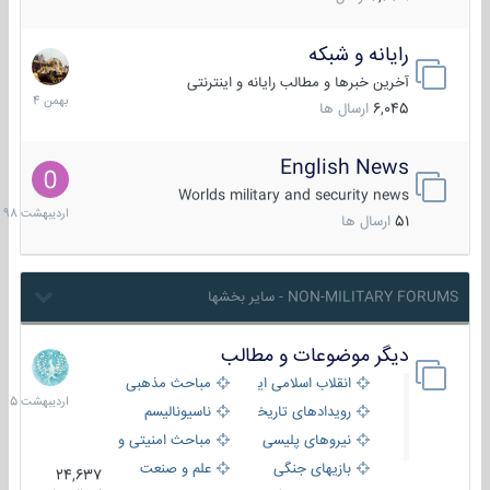
رایانه و شبکه
30
بهمن
آخرین خبرها و مطالب رایانه و اینترنتی
1404
6,045
ارسال ها
English News
10
اردیبهش
Worlds military and security news
1398
51
ارسال ها
NON-MILITARY FORUMS - سایر بخشها
دیگر موضوعات و مطالب
8
اردیبهش
انقلاب اسلامی ایران
مباحث مذهبی
1405
رویدادهای تاریخی و مذهبی
ناسیونالیسم
نیروهای پلیسی
مباحث امنیتی و اطلاعاتی
بازیهای جنگی
علم و صنعت
24,637