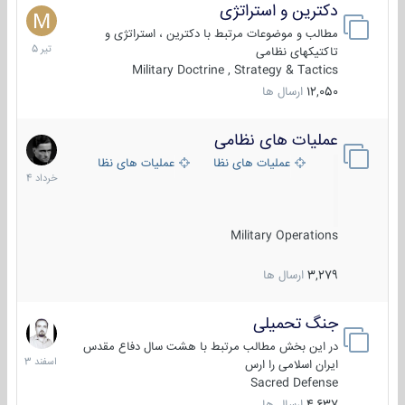
دکترین و استراتژی
27
تیر
مطالب و موضوعات مرتبط با دکترین ، استراتژی و
1405
تاکتیکهای نظامی
Military Doctrine , Strategy & Tactics
12,050
ارسال ها
عملیات های نظامی
5
خرداد
عملیات های نظامی ایران
عملیات های نظامی خارجی
1404
Military Operations
3,279
ارسال ها
جنگ تحمیلی
20
اسفند
در این بخش مطالب مرتبط با هشت سال دفاع مقدس
1403
ایران اسلامی را ارس
Sacred Defense