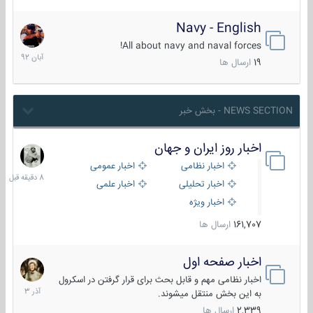
Navy - English
22
آبان
All about navy and naval forces!
1392
19
ارسال ها
NEWS SECTION - بخش خبر
اخبار روز ایران و جهان
8
دقیقه
اخبار نظامی
اخبار عمومی
قبل
اخبار تحلیلی
اخبار علمی
اخبار ویژه
161,707
ارسال ها
اخبار صفحه اول
7
آذر
اخبار نظامی مهم و قابل بحث برای قرار گرفتن در اسکرول
1403
به این بخش منتقل میشوند.
2,339
ارسال ها