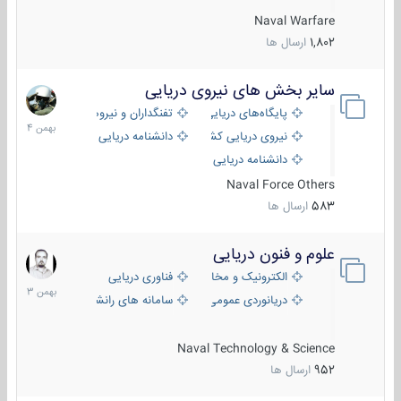
Naval Warfare
1,802
ارسال ها
سایر بخش های نیروی دریایی
22
بهمن
پایگاه‌های دریایی
تفنگداران و نیروهای ویژه‌ی دریایی
1404
نیروی دریایی کشورهای مختلف
دانشنامه دریایی
دانشنامه دریایی کپی
Naval Force Others
583
ارسال ها
علوم و فنون دریایی
6
بهمن
الکترونیک و مخابرات دریایی
فناوری دریایی
1403
دریانوردی عمومی
سامانه های رانشی دریایی
Naval Technology & Science
952
ارسال ها