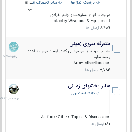
نارنجک انداز ها
سایر تجهیزات انفرادی
مطال
ب
مرتبط با انواع تسلیحات و لوازم انفرادی
Infantry Weapons & Equipment
8,489
ارسال ها
متفرقه نیروی زمینی
27
اردیبهش
مطالب مرتبط با موضوعاتی که در لیست فوق مشاهده
1405
وجود ندارد.
Army Miscellaneous
3,784
ارسال ها
سایر بخشهای زمینی
جمعه
در
دانشنامه نیروی زمینی
09:22
Air force Others Topics & Discussions
180
ارسال ها