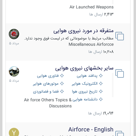
Air Launched Weapons
2,413
ارسال ها
متفرقه در مورد نیروی هوایی
7
مرداد
مطالب مرتبط با موضوعاتی که در لیست فوق وجود ندارد.
1405
Miscellaneous Airforcce
10,208
ارسال ها
سایر بخشهای نیروی هوایی
2
مرداد
پدافند هوایی
فناوری هوایی
1405
الکترونیک هوایی
موتورهای هوایی
تاریخ نیروی هوایی
فضا و فضانوردی
دانشنامه هوایی
Air force Others Topics &
Discussions
19,094
ارسال ها
Airforce - English
15