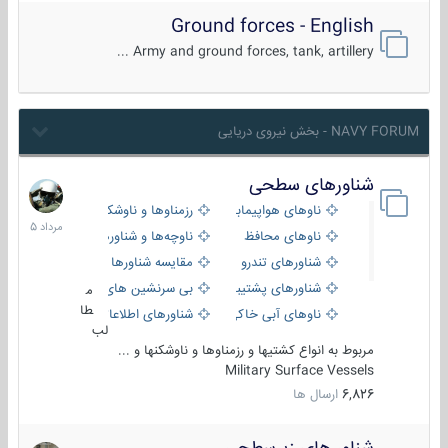
Ground forces - English
Army and ground forces, tank, artillery ...
NAVY FORUM - بخش نیروی دریایی
شناورهای سطحی
2
مرداد
ناوهای هواپیمابر و بالگرد بر
رزمناوها و ناوشکن‌ها
1405
ناوهای محافظ
ناوچه‌ها و شناورهای گشتی
شناورهای تندرو
مقایسه شناورها
شناورهای پشتیبانی
بی سرنشین های دریایی
م
طا
ناوهای آبی خاکی و نیروبر
شناورهای اطلاعاتی و جاسوسی
لب
مربوط به انواع کشتیها و رزمناوها و ناوشکنها و ...
Military Surface Vessels
6,826
ارسال ها