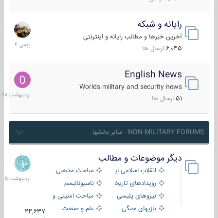
رایانه و شبکه
30
بهمن
آخرین خبرها و مطالب رایانه و اینترنتی
1404
6,045
ارسال ها
English News
10
اردیبهش
Worlds military and security news
1398
51
ارسال ها
NON-MILITARY FORUMS - سایر بخشها
دیگر موضوعات و مطالب
8
اردیبهش
انقلاب اسلامی ایران
مباحث مذهبی
1405
رویدادهای تاریخی و مذهبی
ناسیونالیسم
نیروهای پلیسی
مباحث امنیتی و اطلاعاتی
بازیهای جنگی
علم و صنعت
24,637