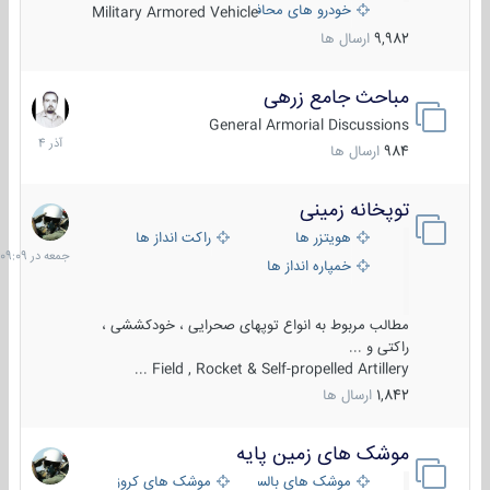
خودرو های محافظت شده
Military Armored Vehicle
9,982
ارسال ها
مباحث جامع زرهی
7
آذر
General Armorial Discussions
1404
984
ارسال ها
توپخانه زمینی
جمعه
در
هویتزر ها
راکت انداز ها
09:09
خمپاره انداز ها
مطالب مربوط به انواع توپهای صحرایی ، خودکششی ،
راکتی و ...
Field , Rocket & Self-propelled Artillery ...
1,842
ارسال ها
موشک های زمین پایه
2
مرداد
موشک های بالستیک
موشک های کروز