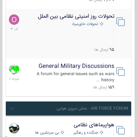
4,637
ارسال ها
تحولات روز امنیتی نظامی بین الملل
21
آذر
تحولات خاورمیانه
1403
95
ارسال ها
General Military Discussions
10
خرداد
A forum for general issues such as wars
1400
history ...
159
ارسال ها
AIR FORCE FORUM - بخش نیروی هوایی
هواپیماهای نظامی
جمعه
در
جنگنده و رهگیر
بی سرنشین ها
10:51