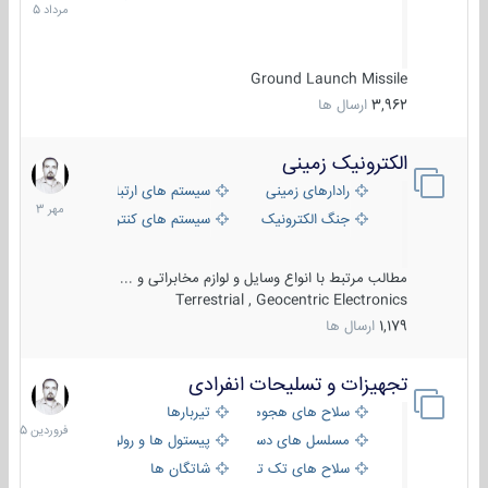
1405
Ground Launch Missile
3,962
ارسال ها
الکترونیک زمینی
1
مهر
رادارهای زمینی
سیستم های ارتباطی و جمع آوری اطلاع
1403
جنگ الکترونیک
سیستم های کنترل آتش و تجهیزات الکتر
مطالب مرتبط با انواع وسایل و لوازم مخابراتی و ...
Terrestrial , Geocentric Electronics
1,179
ارسال ها
تجهیزات و تسلیحات انفرادی
17
فروردین
سلاح های هجومی
تیربارها
1405
مسلسل های دستی
پیستول ها و رولورها
سلاح های تک تیر اندازی
شاتگان ها