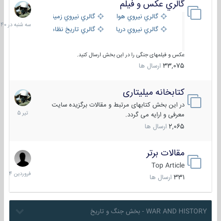
گالري عكس و فيلم
سه
شنبه
گالري نيروي هوايي
گالري نيروي زميني
در
گالري نيروي دريايي
گالري تاریخ نظامی
15:40
عکس و فیلمهای جنگی را در این بخش ارسال کنید.
33,075
ارسال ها
کتابخانه میلیتاری
16
تیر
در این بخش کتابهای مرتبط و مقالات برگزیده سایت
1405
معرفی و ارایه می گردد.
2,065
ارسال ها
مقالات برتر
29
فروردین
Top Article
1404
331
ارسال ها
WAR AND HISTORY - بخش جنگ و تاریخ