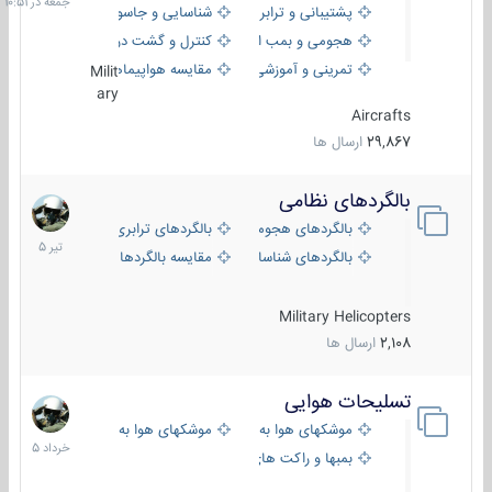
پشتیبانی و ترابری
شناسایی و جاسوسی
هجومی و بمب افکن
کنترل و گشت دریایی
تمرینی و آموزشی
مقایسه هواپیماها
Milit
ary
Aircrafts
29,867
ارسال ها
بالگردهای نظامی
22
تیر
بالگردهای هجومی
بالگردهای ترابری
1405
بالگردهای شناسایی
مقایسه بالگردها
Military Helicopters
2,108
ارسال ها
تسلیحات هوایی
30
خرداد
موشکهای هوا به هوا
موشکهای هوا به سطح
1405
بمبها و راکت های هوایی