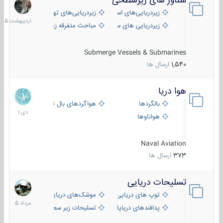
شناور های زیرسطحی
31
اردیبهش
زیردریایی‌های استراتژیک
زیردریایی‌های تهاجمی
1405
زیردریایی های سبک
مباحث متفرقه زیرسطحی
Submerge Vessels & Submarines
1,540
ارسال ها
هوا دریا
12
دی
بالگردها
هواگردهای بال ثابت
1401
هواناوها
Naval Aviation
373
ارسال ها
تسلیحات دریایی
2
مرداد
توپ های دریایی
موشک‌های دریایی
1405
پدافندهای دریاپایه
تسلیحات زیر سطحی