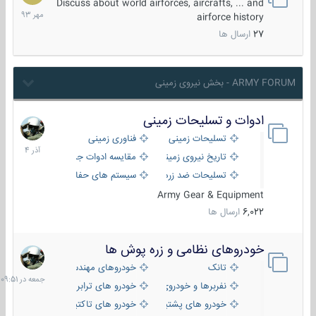
مهر
Discuss about world airforces, aircrafts, ... and
1393
airforce history
27
ارسال ها
ARMY FORUM - بخش نیروی زمینی
ادوات و تسلیحات زمینی
21
آذر
تسلیحات زمینی
فناوری زمینی
1404
تاریخ نیروی زمینی
مقایسه ادوات جنگی
تسلیحات ضد زره
سیستم های حفاظت فعال
Army Gear & Equipment
6,022
ارسال ها
خودروهای نظامی و زره پوش ها
جمعه
در
تانک
خودروهای مهندسی
09:51
نفربرها و خودروی های رزمی پیاده نظام
خودرو های ترابری نظامی
خودرو های پشتیبانی آتش ، شناسایی و ضد تانک
خودرو های تاکتیکی نظامی