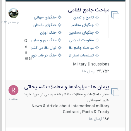
مباحث جامع نظامی
جمعه
در
تاریخ و تمدن
جنگهای جهانی
12:13
جنگهای معاصر
جنگهای باستان
جنگهای مسلمین
جنگ آوران
مقاومت اسلامی
جنگ نرم و سایبری
G
e
مباحث جامع نظامی
توان نظامی کشورها
n
تسلیحات استراتژیک
جنگ در قاب دوربین
eral
Military Discussions
34,752
ارسال ها
پیمان ها - قراردادها و معاملات تسلیحاتی
7
اسفند
اخبار ، اطلاعات و مقالات منتشر شده رسمی در مورد خرید
1400
های تسیحاتی
News & Article about International military
Contract , Pacts & Treaty
183
ارسال ها