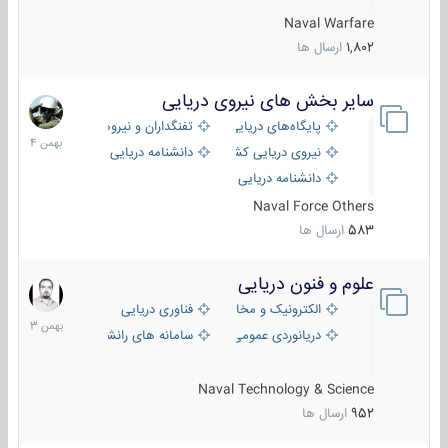
Naval Warfare
1,802
ارسال ها
سایر بخش های نیروی دریایی
22
بهمن
پایگاه‌های دریایی
تفنگداران و نیروهای ویژه‌ی دریایی
1404
نیروی دریایی کشورهای مختلف
دانشنامه دریایی
دانشنامه دریایی کپی
Naval Force Others
583
ارسال ها
علوم و فنون دریایی
6
بهمن
الکترونیک و مخابرات دریایی
فناوری دریایی
1403
دریانوردی عمومی
سامانه های رانشی دریایی
Naval Technology & Science
952
ارسال ها