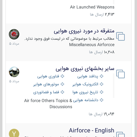
Air Launched Weapons
2,413
ارسال ها
متفرقه در مورد نیروی هوایی
7
مرداد
مطالب مرتبط با موضوعاتی که در لیست فوق وجود ندارد.
1405
Miscellaneous Airforcce
10,208
ارسال ها
سایر بخشهای نیروی هوایی
2
مرداد
پدافند هوایی
فناوری هوایی
1405
الکترونیک هوایی
موتورهای هوایی
تاریخ نیروی هوایی
فضا و فضانوردی
دانشنامه هوایی
Air force Others Topics &
Discussions
19,094
ارسال ها
Airforce - English
15