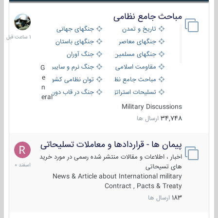
مباحث جامع نظامی
1
ساعت
تاریخ و تمدن
جنگهای جهانی
قبل
جنگهای معاصر
جنگهای باستان
جنگهای مسلمین
جنگ آوران
مقاومت اسلامی
جنگ نرم و سایبری
G
e
مباحث جامع نظامی
توان نظامی کشورها
n
تسلیحات استراتژیک
جنگ در قاب دوربین
eral
Military Discussions
34,748
ارسال ها
پیمان ها - قراردادها و معاملات تسلیحاتی
7
اسفند
اخبار ، اطلاعات و مقالات منتشر شده رسمی در مورد خرید
1400
های تسیحاتی
News & Article about International military
Contract , Pacts & Treaty
183
ارسال ها