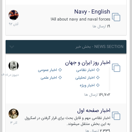
Navy - English
22
آبان
All about navy and naval forces!
1392
19
ارسال ها
NEWS SECTION - بخش خبر
اخبار روز ایران و جهان
دیروز
در
اخبار نظامی
اخبار عمومی
06:01
اخبار تحلیلی
اخبار علمی
اخبار ویژه
161,702
ارسال ها
اخبار صفحه اول
7
آذر
اخبار نظامی مهم و قابل بحث برای قرار گرفتن در اسکرول
1403
به این بخش منتقل میشوند.
2,339
ارسال ها