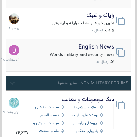
رایانه و شبکه
30
بهمن
آخرین خبرها و مطالب رایانه و اینترنتی
1404
6,045
ارسال ها
English News
10
اردیبهش
Worlds military and security news
1398
51
ارسال ها
NON-MILITARY FORUMS - سایر بخشها
دیگر موضوعات و مطالب
8
اردیبهش
انقلاب اسلامی ایران
مباحث مذهبی
1405
رویدادهای تاریخی و مذهبی
ناسیونالیسم
نیروهای پلیسی
مباحث امنیتی و اطلاعاتی
بازیهای جنگی
علم و صنعت
24,637