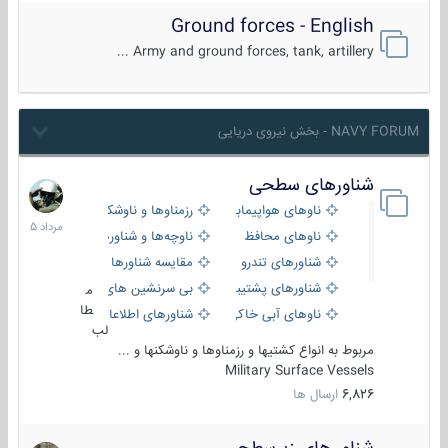
Ground forces - English
Army and ground forces, tank, artillery ...
NAVY FORUM - بخش نیروی دریایی
شناورهای سطحی
2
مرداد
ناوهای هواپیمابر و بالگرد بر
رزمناوها و ناوشکن‌ها
1405
ناوهای محافظ
ناوچه‌ها و شناورهای گشتی
شناورهای تندرو
مقایسه شناورها
شناورهای پشتیبانی
بی سرنشین های دریایی
م
طا
ناوهای آبی خاکی و نیروبر
شناورهای اطلاعاتی و جاسوسی
لب
مربوط به انواع کشتیها و رزمناوها و ناوشکنها و ...
Military Surface Vessels
6,826
ارسال ها