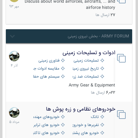
مهر
Discuss about world airforces, aircrafts, ... and
1393
airforce history
27
ارسال ها
ARMY FORUM - بخش نیروی زمینی
ادوات و تسلیحات زمینی
21
آذر
تسلیحات زمینی
فناوری زمینی
1404
تاریخ نیروی زمینی
مقایسه ادوات جنگی
تسلیحات ضد زره
سیستم های حفاظت فعال
Army Gear & Equipment
6,022
ارسال ها
خودروهای نظامی و زره پوش ها
2
مرداد
تانک
خودروهای مهندسی
1405
نفربرها و خودروی های رزمی پیاده نظام
خودرو های ترابری نظامی
خودرو های پشتیبانی آتش ، شناسایی و ضد تانک
خودرو های تاکتیکی نظامی