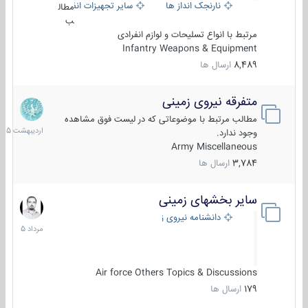
نارنجک انداز ها
سایر تجهیزات انفرادی
مطال
ب
مرتبط با انواع تسلیحات و لوازم انفرادی
Infantry Weapons & Equipment
8,489
ارسال ها
متفرقه نیروی زمینی
27
اردیبهش
مطالب مرتبط با موضوعاتی که در لیست فوق مشاهده
1405
وجود ندارد.
Army Miscellaneous
3,784
ارسال ها
سایر بخشهای زمینی
9
مرداد
دانشنامه نیروی زمینی
1405
Air force Others Topics & Discussions
179
ارسال ها