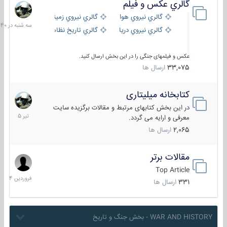
گالري عكس و فيلم
سه
شنبه
گالري نيروي هوايي
گالري نيروي زميني
در
گالري نيروي دريايي
گالري تاریخ نظامی
15:40
عکس و فیلمهای جنگی را در این بخش ارسال کنید.
33,075
ارسال ها
کتابخانه میلیتاری
16
تیر
در این بخش کتابهای مرتبط و مقالات برگزیده سایت
1405
معرفی و ارایه می گردد.
2,065
ارسال ها
مقالات برتر
29
فروردین
Top Article
1404
331
ارسال ها
WAR AND HISTORY - بخش جنگ و تاریخ