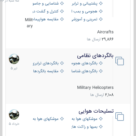
پشتیبانی و ترابری
شناسایی و جاسوسی
18:26
هجومی و بمب افکن
کنترل و گشت دریایی
تمرینی و آموزشی
مقایسه هواپیماها
Milit
ary
Aircrafts
29,866
ارسال ها
بالگردهای نظامی
22
تیر
بالگردهای هجومی
بالگردهای ترابری
1405
بالگردهای شناسایی
مقایسه بالگردها
Military Helicopters
2,108
ارسال ها
تسلیحات هوایی
30
خرداد
موشکهای هوا به هوا
موشکهای هوا به سطح
1405
بمبها و راکت های هوایی