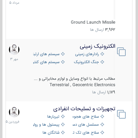
1405
Ground Launch Missile
3,962
ارسال ها
الکترونیک زمینی
1
مهر
رادارهای زمینی
سیستم های ارتباطی و جمع آوری اطلاع
1403
جنگ الکترونیک
سیستم های کنترل آتش و تجهیزات الکتر
مطالب مرتبط با انواع وسایل و لوازم مخابراتی و ...
Terrestrial , Geocentric Electronics
1,179
ارسال ها
تجهیزات و تسلیحات انفرادی
17
فروردین
سلاح های هجومی
تیربارها
1405
مسلسل های دستی
پیستول ها و رولورها
سلاح های تک تیر اندازی
شاتگان ها