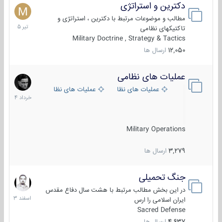
دکترین و استراتژی
27
تیر
مطالب و موضوعات مرتبط با دکترین ، استراتژی و
1405
تاکتیکهای نظامی
Military Doctrine , Strategy & Tactics
12,050
ارسال ها
عملیات های نظامی
5
خرداد
عملیات های نظامی ایران
عملیات های نظامی خارجی
1404
Military Operations
3,279
ارسال ها
جنگ تحمیلی
20
اسفند
در این بخش مطالب مرتبط با هشت سال دفاع مقدس
1403
ایران اسلامی را ارس
Sacred Defense