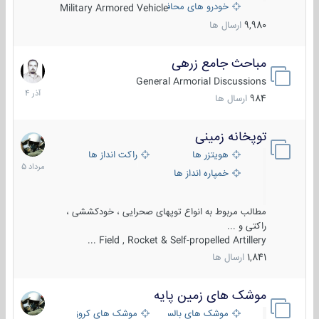
خودرو های محافظت شده
Military Armored Vehicle
9,980
ارسال ها
مباحث جامع زرهی
7
آذر
General Armorial Discussions
1404
984
ارسال ها
توپخانه زمینی
9
مرداد
هویتزر ها
راکت انداز ها
1405
خمپاره انداز ها
مطالب مربوط به انواع توپهای صحرایی ، خودکششی ،
راکتی و ...
Field , Rocket & Self-propelled Artillery ...
1,841
ارسال ها
موشک های زمین پایه
2
مرداد
موشک های بالستیک
موشک های کروز