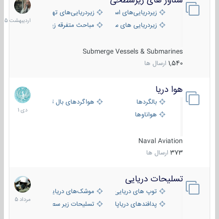
شناور های زیرسطحی
31
اردیبهش
زیردریایی‌های استراتژیک
زیردریایی‌های تهاجمی
1405
زیردریایی های سبک
مباحث متفرقه زیرسطحی
Submerge Vessels & Submarines
1,540
ارسال ها
هوا دریا
12
دی
بالگردها
هواگردهای بال ثابت
1401
هواناوها
Naval Aviation
373
ارسال ها
تسلیحات دریایی
2
مرداد
توپ های دریایی
موشک‌های دریایی
1405
پدافندهای دریاپایه
تسلیحات زیر سطحی