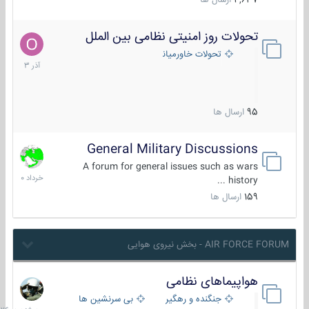
4,637
ارسال ها
تحولات روز امنیتی نظامی بین الملل
21
آذر
تحولات خاورمیانه
1403
95
ارسال ها
General Military Discussions
10
خرداد
A forum for general issues such as wars
1400
history ...
159
ارسال ها
AIR FORCE FORUM - بخش نیروی هوایی
هواپیماهای نظامی
سه
شنبه
جنگنده و رهگیر
بی سرنشین ها
در