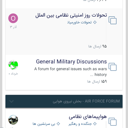
4,637
ارسال ها
تحولات روز امنیتی نظامی بین الملل
21
آذر
تحولات خاورمیانه
1403
95
ارسال ها
General Military Discussions
10
خرداد
A forum for general issues such as wars
1400
history ...
159
ارسال ها
AIR FORCE FORUM - بخش نیروی هوایی
هواپیماهای نظامی
سه
شنبه
جنگنده و رهگیر
بی سرنشین ها
در