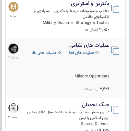
دکترین و استراتژی
27
تیر
مطالب و موضوعات مرتبط با دکترین ، استراتژی و
1405
تاکتیکهای نظامی
Military Doctrine , Strategy & Tactics
12,050
ارسال ها
عملیات های نظامی
5
خرداد
عملیات های نظامی ایران
عملیات های نظامی خارجی
1404
Military Operations
3,279
ارسال ها
جنگ تحمیلی
20
اسفند
در این بخش مطالب مرتبط با هشت سال دفاع مقدس
1403
ایران اسلامی را ارس
Sacred Defense