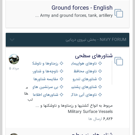
Ground forces - English
Army and ground forces, tank, artillery ...
NAVY FORUM - بخش نیروی دریایی
شناورهای سطحی
2
مرداد
ناوهای هواپیمابر و بالگرد بر
رزمناوها و ناوشکن‌ها
1405
ناوهای محافظ
ناوچه‌ها و شناورهای گشتی
شناورهای تندرو
مقایسه شناورها
شناورهای پشتیبانی
بی سرنشین های دریایی
م
طا
ناوهای آبی خاکی و نیروبر
شناورهای اطلاعاتی و جاسوسی
لب
مربوط به انواع کشتیها و رزمناوها و ناوشکنها و ...
Military Surface Vessels
6,826
ارسال ها