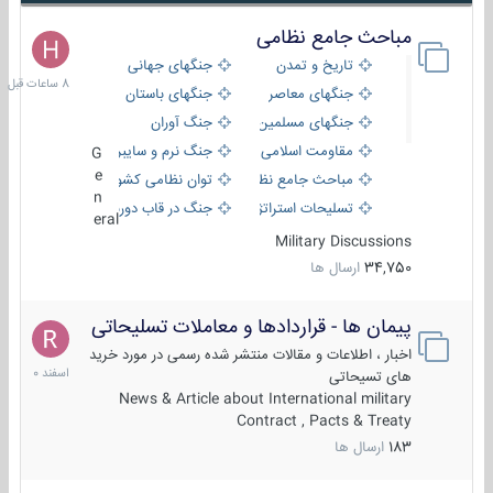
مباحث جامع نظامی
8
ساعات
تاریخ و تمدن
جنگهای جهانی
قبل
جنگهای معاصر
جنگهای باستان
جنگهای مسلمین
جنگ آوران
مقاومت اسلامی
جنگ نرم و سایبری
G
e
مباحث جامع نظامی
توان نظامی کشورها
n
تسلیحات استراتژیک
جنگ در قاب دوربین
eral
Military Discussions
34,750
ارسال ها
پیمان ها - قراردادها و معاملات تسلیحاتی
7
اسفند
اخبار ، اطلاعات و مقالات منتشر شده رسمی در مورد خرید
1400
های تسیحاتی
News & Article about International military
Contract , Pacts & Treaty
183
ارسال ها