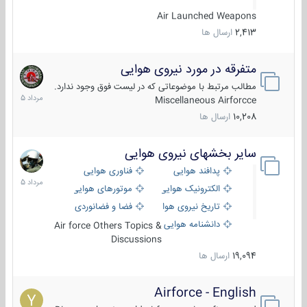
Air Launched Weapons
2,413
ارسال ها
متفرقه در مورد نیروی هوایی
7
مرداد
مطالب مرتبط با موضوعاتی که در لیست فوق وجود ندارد.
1405
Miscellaneous Airforcce
10,208
ارسال ها
سایر بخشهای نیروی هوایی
2
مرداد
پدافند هوایی
فناوری هوایی
1405
الکترونیک هوایی
موتورهای هوایی
تاریخ نیروی هوایی
فضا و فضانوردی
دانشنامه هوایی
Air force Others Topics &
Discussions
19,094
ارسال ها
Airforce - English
15