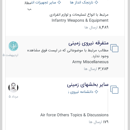
نارنجک انداز ها
سایر تجهیزات انفرادی
مطال
ب
مرتبط با انواع تسلیحات و لوازم انفرادی
Infantry Weapons & Equipment
8,489
ارسال ها
متفرقه نیروی زمینی
27
اردیبهش
مطالب مرتبط با موضوعاتی که در لیست فوق مشاهده
1405
وجود ندارد.
Army Miscellaneous
3,784
ارسال ها
سایر بخشهای زمینی
9
مرداد
دانشنامه نیروی زمینی
1405
Air force Others Topics & Discussions
179
ارسال ها