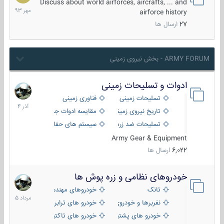
مهر
Discuss about world airforces, aircrafts, ... and
1393
airforce history
27
ارسال ها
ARMY FORUM - بخش نیروی زمینی
ادوات و تسلیحات زمینی
21
آذر
تسلیحات زمینی
فناوری زمینی
1404
تاریخ نیروی زمینی
مقایسه ادوات جنگی
تسلیحات ضد زره
سیستم های حفاظت فعال
Army Gear & Equipment
6,022
ارسال ها
خودروهای نظامی و زره پوش ها
2
مرداد
تانک
خودروهای مهندسی
1405
نفربرها و خودروی های رزمی پیاده نظام
خودرو های ترابری نظامی
خودرو های پشتیبانی آتش ، شناسایی و ضد تانک
خودرو های تاکتیکی نظامی