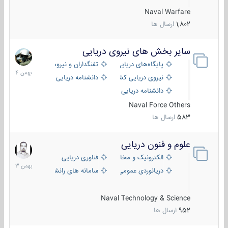
Naval Warfare
1,802
ارسال ها
سایر بخش های نیروی دریایی
22
بهمن
پایگاه‌های دریایی
تفنگداران و نیروهای ویژه‌ی دریایی
1404
نیروی دریایی کشورهای مختلف
دانشنامه دریایی
دانشنامه دریایی کپی
Naval Force Others
583
ارسال ها
علوم و فنون دریایی
6
بهمن
الکترونیک و مخابرات دریایی
فناوری دریایی
1403
دریانوردی عمومی
سامانه های رانشی دریایی
Naval Technology & Science
952
ارسال ها