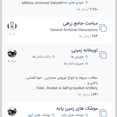
خودرو های محافظت شده
Military Armored Vehicle
9,980
ارسال ها
مباحث جامع زرهی
7
آذر
General Armorial Discussions
1404
984
ارسال ها
توپخانه زمینی
9
مرداد
هویتزر ها
راکت انداز ها
1405
خمپاره انداز ها
مطالب مربوط به انواع توپهای صحرایی ، خودکششی ،
راکتی و ...
Field , Rocket & Self-propelled Artillery ...
1,841
ارسال ها
موشک های زمین پایه
2
مرداد
موشک های بالستیک
موشک های کروز