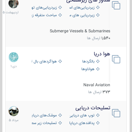
شناور های زیرسطحی
31
اردیبهش
زیردریایی‌های استراتژیک
زیردریایی‌های تهاجمی
1405
زیردریایی های سبک
مباحث متفرقه زیرسطحی
Submerge Vessels & Submarines
1,540
ارسال ها
هوا دریا
12
دی
بالگردها
هواگردهای بال ثابت
1401
هواناوها
Naval Aviation
373
ارسال ها
تسلیحات دریایی
2
مرداد
توپ های دریایی
موشک‌های دریایی
1405
پدافندهای دریاپایه
تسلیحات زیر سطحی