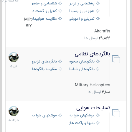
پشتیبانی و ترابری
شناسایی و جاسوسی
18:26
هجومی و بمب افکن
کنترل و گشت دریایی
تمرینی و آموزشی
مقایسه هواپیماها
Milit
ary
Aircrafts
29,866
ارسال ها
بالگردهای نظامی
22
تیر
بالگردهای هجومی
بالگردهای ترابری
1405
بالگردهای شناسایی
مقایسه بالگردها
Military Helicopters
2,108
ارسال ها
تسلیحات هوایی
30
خرداد
موشکهای هوا به هوا
موشکهای هوا به سطح
1405
بمبها و راکت های هوایی