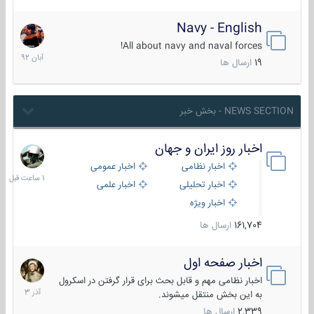
Navy - English
22
آبان
All about navy and naval forces!
1392
19
ارسال ها
NEWS SECTION - بخش خبر
اخبار روز ایران و جهان
1
ساعت
اخبار نظامی
اخبار عمومی
قبل
اخبار تحلیلی
اخبار علمی
اخبار ویژه
161,704
ارسال ها
اخبار صفحه اول
7
آذر
اخبار نظامی مهم و قابل بحث برای قرار گرفتن در اسکرول
1403
به این بخش منتقل میشوند.
2,339
ارسال ها