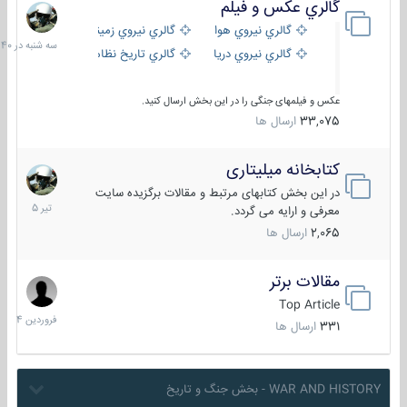
گالري عكس و فيلم
سه
شنبه
گالري نيروي هوايي
گالري نيروي زميني
در
گالري نيروي دريايي
گالري تاریخ نظامی
15:40
عکس و فیلمهای جنگی را در این بخش ارسال کنید.
33,075
ارسال ها
کتابخانه میلیتاری
16
تیر
در این بخش کتابهای مرتبط و مقالات برگزیده سایت
1405
معرفی و ارایه می گردد.
2,065
ارسال ها
مقالات برتر
29
فروردین
Top Article
1404
331
ارسال ها
WAR AND HISTORY - بخش جنگ و تاریخ