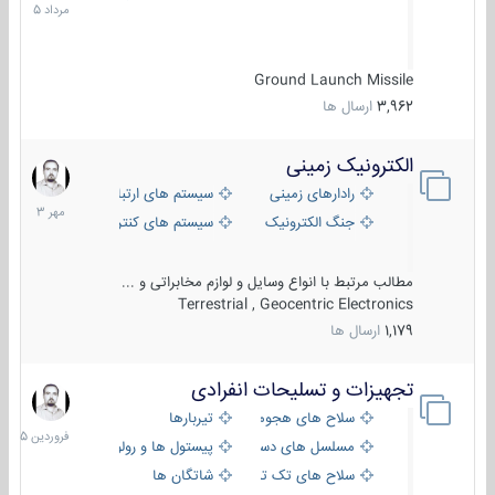
1405
Ground Launch Missile
3,962
ارسال ها
الکترونیک زمینی
1
مهر
رادارهای زمینی
سیستم های ارتباطی و جمع آوری اطلاع
1403
جنگ الکترونیک
سیستم های کنترل آتش و تجهیزات الکتر
مطالب مرتبط با انواع وسایل و لوازم مخابراتی و ...
Terrestrial , Geocentric Electronics
1,179
ارسال ها
تجهیزات و تسلیحات انفرادی
17
فروردین
سلاح های هجومی
تیربارها
1405
مسلسل های دستی
پیستول ها و رولورها
سلاح های تک تیر اندازی
شاتگان ها