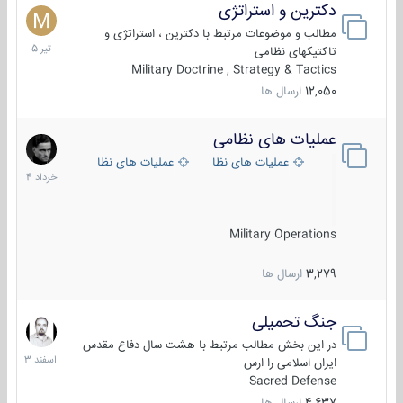
دکترین و استراتژی
27
تیر
مطالب و موضوعات مرتبط با دکترین ، استراتژی و
1405
تاکتیکهای نظامی
Military Doctrine , Strategy & Tactics
12,050
ارسال ها
عملیات های نظامی
5
خرداد
عملیات های نظامی ایران
عملیات های نظامی خارجی
1404
Military Operations
3,279
ارسال ها
جنگ تحمیلی
20
اسفند
در این بخش مطالب مرتبط با هشت سال دفاع مقدس
1403
ایران اسلامی را ارس
Sacred Defense