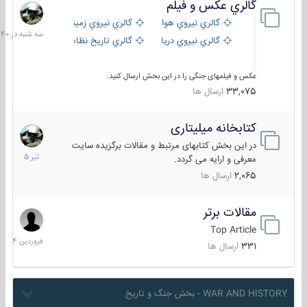
گالري عكس و فيلم
سه
شنبه
گالري نيروي هوايي
گالري نيروي زميني
در
گالري نيروي دريايي
گالري تاریخ نظامی
15:40
عکس و فیلمهای جنگی را در این بخش ارسال کنید.
33,075
ارسال ها
کتابخانه میلیتاری
16
تیر
در این بخش کتابهای مرتبط و مقالات برگزیده سایت
1405
معرفی و ارایه می گردد.
2,065
ارسال ها
مقالات برتر
29
فروردین
Top Article
1404
331
ارسال ها
WAR AND HISTORY - بخش جنگ و تاریخ