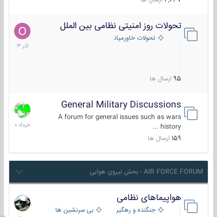
4,637
ارسال ها
تحولات روز امنیتی نظامی بین الملل
21
آذر
تحولات خاورمیانه
1403
95
ارسال ها
General Military Discussions
10
خرداد
A forum for general issues such as wars
1400
history ...
159
ارسال ها
AIR FORCE FORUM - بخش نیروی هوایی
هواپیماهای نظامی
سه
شنبه
جنگنده و رهگیر
بی سرنشین ها
در