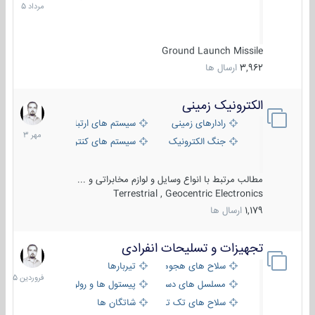
1405
Ground Launch Missile
3,962
ارسال ها
الکترونیک زمینی
1
مهر
رادارهای زمینی
سیستم های ارتباطی و جمع آوری اطلاع
1403
جنگ الکترونیک
سیستم های کنترل آتش و تجهیزات الکتر
مطالب مرتبط با انواع وسایل و لوازم مخابراتی و ...
Terrestrial , Geocentric Electronics
1,179
ارسال ها
تجهیزات و تسلیحات انفرادی
17
فروردین
سلاح های هجومی
تیربارها
1405
مسلسل های دستی
پیستول ها و رولورها
سلاح های تک تیر اندازی
شاتگان ها