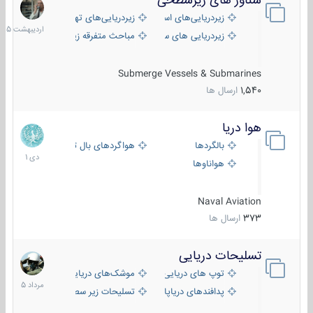
شناور های زیرسطحی
31
اردیبهش
زیردریایی‌های استراتژیک
زیردریایی‌های تهاجمی
1405
زیردریایی های سبک
مباحث متفرقه زیرسطحی
Submerge Vessels & Submarines
1,540
ارسال ها
هوا دریا
12
دی
بالگردها
هواگردهای بال ثابت
1401
هواناوها
Naval Aviation
373
ارسال ها
تسلیحات دریایی
2
مرداد
توپ های دریایی
موشک‌های دریایی
1405
پدافندهای دریاپایه
تسلیحات زیر سطحی