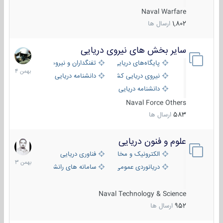
Naval Warfare
1,802
ارسال ها
سایر بخش های نیروی دریایی
22
بهمن
پایگاه‌های دریایی
تفنگداران و نیروهای ویژه‌ی دریایی
1404
نیروی دریایی کشورهای مختلف
دانشنامه دریایی
دانشنامه دریایی کپی
Naval Force Others
583
ارسال ها
علوم و فنون دریایی
6
بهمن
الکترونیک و مخابرات دریایی
فناوری دریایی
1403
دریانوردی عمومی
سامانه های رانشی دریایی
Naval Technology & Science
952
ارسال ها