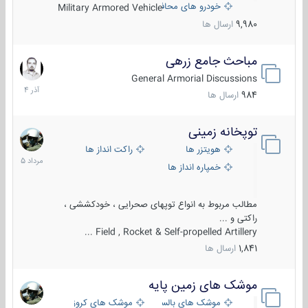
خودرو های محافظت شده
Military Armored Vehicle
9,980
ارسال ها
مباحث جامع زرهی
7
آذر
General Armorial Discussions
1404
984
ارسال ها
توپخانه زمینی
9
مرداد
هویتزر ها
راکت انداز ها
1405
خمپاره انداز ها
مطالب مربوط به انواع توپهای صحرایی ، خودکششی ،
راکتی و ...
Field , Rocket & Self-propelled Artillery ...
1,841
ارسال ها
موشک های زمین پایه
2
مرداد
موشک های بالستیک
موشک های کروز