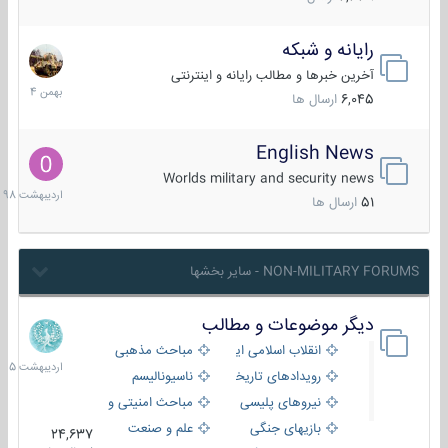
رایانه و شبکه
30
بهمن
آخرین خبرها و مطالب رایانه و اینترنتی
1404
6,045
ارسال ها
English News
10
اردیبهش
Worlds military and security news
1398
51
ارسال ها
NON-MILITARY FORUMS - سایر بخشها
دیگر موضوعات و مطالب
8
اردیبهش
انقلاب اسلامی ایران
مباحث مذهبی
1405
رویدادهای تاریخی و مذهبی
ناسیونالیسم
نیروهای پلیسی
مباحث امنیتی و اطلاعاتی
بازیهای جنگی
علم و صنعت
24,637