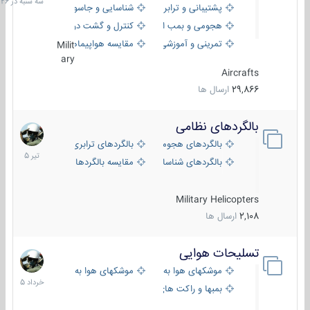
پشتیبانی و ترابری
شناسایی و جاسوسی
18:26
هجومی و بمب افکن
کنترل و گشت دریایی
تمرینی و آموزشی
مقایسه هواپیماها
Milit
ary
Aircrafts
29,866
ارسال ها
بالگردهای نظامی
22
تیر
بالگردهای هجومی
بالگردهای ترابری
1405
بالگردهای شناسایی
مقایسه بالگردها
Military Helicopters
2,108
ارسال ها
تسلیحات هوایی
30
خرداد
موشکهای هوا به هوا
موشکهای هوا به سطح
1405
بمبها و راکت های هوایی