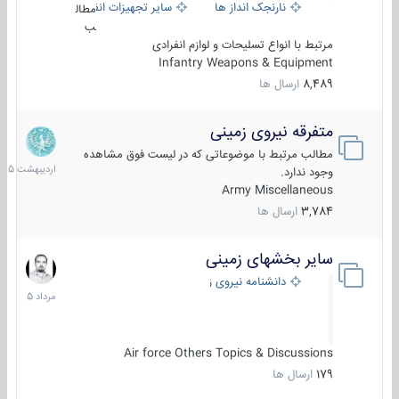
نارنجک انداز ها
سایر تجهیزات انفرادی
مطال
ب
مرتبط با انواع تسلیحات و لوازم انفرادی
Infantry Weapons & Equipment
8,489
ارسال ها
متفرقه نیروی زمینی
27
اردیبهش
مطالب مرتبط با موضوعاتی که در لیست فوق مشاهده
1405
وجود ندارد.
Army Miscellaneous
3,784
ارسال ها
سایر بخشهای زمینی
9
مرداد
دانشنامه نیروی زمینی
1405
Air force Others Topics & Discussions
179
ارسال ها