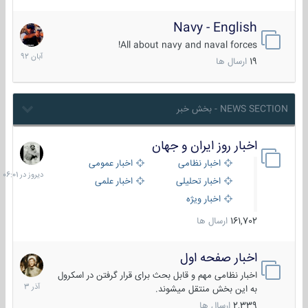
Navy - English
22
آبان
All about navy and naval forces!
1392
19
ارسال ها
NEWS SECTION - بخش خبر
اخبار روز ایران و جهان
دیروز
در
اخبار نظامی
اخبار عمومی
06:01
اخبار تحلیلی
اخبار علمی
اخبار ویژه
161,702
ارسال ها
اخبار صفحه اول
7
آذر
اخبار نظامی مهم و قابل بحث برای قرار گرفتن در اسکرول
1403
به این بخش منتقل میشوند.
2,339
ارسال ها