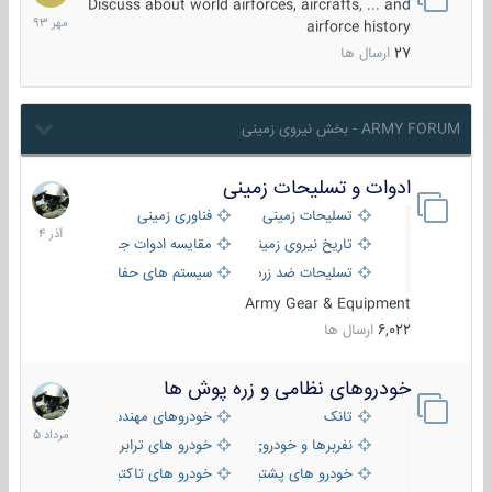
مهر
Discuss about world airforces, aircrafts, ... and
1393
airforce history
27
ارسال ها
ARMY FORUM - بخش نیروی زمینی
ادوات و تسلیحات زمینی
21
آذر
تسلیحات زمینی
فناوری زمینی
1404
تاریخ نیروی زمینی
مقایسه ادوات جنگی
تسلیحات ضد زره
سیستم های حفاظت فعال
Army Gear & Equipment
6,022
ارسال ها
خودروهای نظامی و زره پوش ها
2
مرداد
تانک
خودروهای مهندسی
1405
نفربرها و خودروی های رزمی پیاده نظام
خودرو های ترابری نظامی
خودرو های پشتیبانی آتش ، شناسایی و ضد تانک
خودرو های تاکتیکی نظامی