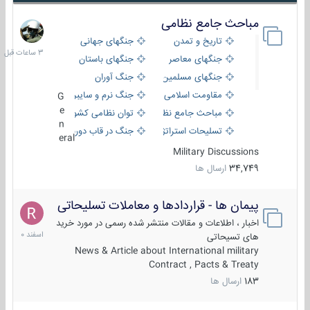
مباحث جامع نظامی
3
ساعات
تاریخ و تمدن
جنگهای جهانی
قبل
جنگهای معاصر
جنگهای باستان
جنگهای مسلمین
جنگ آوران
مقاومت اسلامی
جنگ نرم و سایبری
G
e
مباحث جامع نظامی
توان نظامی کشورها
n
تسلیحات استراتژیک
جنگ در قاب دوربین
eral
Military Discussions
34,749
ارسال ها
پیمان ها - قراردادها و معاملات تسلیحاتی
7
اسفند
اخبار ، اطلاعات و مقالات منتشر شده رسمی در مورد خرید
1400
های تسیحاتی
News & Article about International military
Contract , Pacts & Treaty
183
ارسال ها