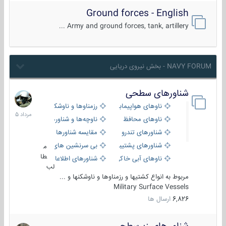
Ground forces - English
Army and ground forces, tank, artillery ...
NAVY FORUM - بخش نیروی دریایی
شناورهای سطحی
2
مرداد
ناوهای هواپیمابر و بالگرد بر
رزمناوها و ناوشکن‌ها
1405
ناوهای محافظ
ناوچه‌ها و شناورهای گشتی
شناورهای تندرو
مقایسه شناورها
شناورهای پشتیبانی
بی سرنشین های دریایی
م
طا
ناوهای آبی خاکی و نیروبر
شناورهای اطلاعاتی و جاسوسی
لب
مربوط به انواع کشتیها و رزمناوها و ناوشکنها و ...
Military Surface Vessels
6,826
ارسال ها