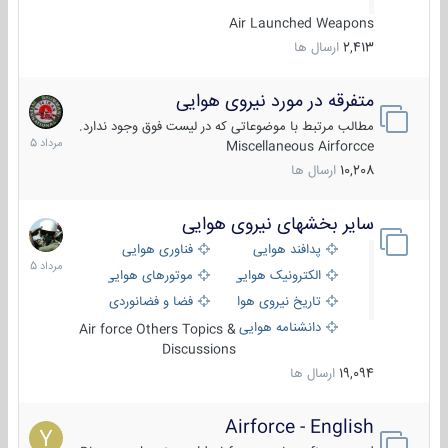
Air Launched Weapons
2,413
ارسال ها
متفرقه در مورد نیروی هوایی
7
مرداد
مطالب مرتبط با موضوعاتی که در لیست فوق وجود ندارد.
1405
Miscellaneous Airforcce
10,208
ارسال ها
سایر بخشهای نیروی هوایی
2
مرداد
پدافند هوایی
فناوری هوایی
1405
الکترونیک هوایی
موتورهای هوایی
تاریخ نیروی هوایی
فضا و فضانوردی
دانشنامه هوایی
Air force Others Topics &
Discussions
19,094
ارسال ها
Airforce - English
15