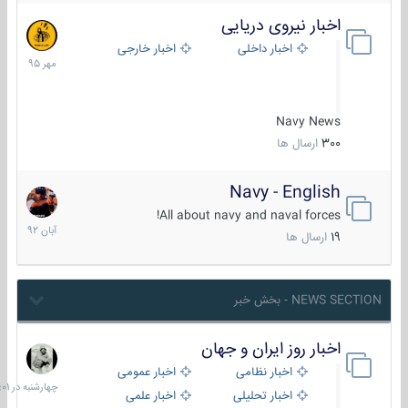
اخبار نیروی دریایی
27
مهر
اخبار داخلی
اخبار خارجی
1395
Navy News
300
ارسال ها
Navy - English
22
آبان
All about navy and naval forces!
1392
19
ارسال ها
NEWS SECTION - بخش خبر
اخبار روز ایران و جهان
چهارشنبه
در
اخبار نظامی
اخبار عمومی
06:01
اخبار تحلیلی
اخبار علمی