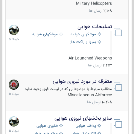
Military Helicopters
2,108
ارسال ها
تسلیحات هوایی
30
خرداد
موشکهای هوا به هوا
موشکهای هوا به سطح
1405
بمبها و راکت های هوایی
Air Launched Weapons
2,413
ارسال ها
متفرقه در مورد نیروی هوایی
7
مرداد
مطالب مرتبط با موضوعاتی که در لیست فوق وجود ندارد.
1405
Miscellaneous Airforcce
10,208
ارسال ها
سایر بخشهای نیروی هوایی
2
مرداد
پدافند هوایی
فناوری هوایی
1405
الکترونیک هوایی
موتورهای هوایی