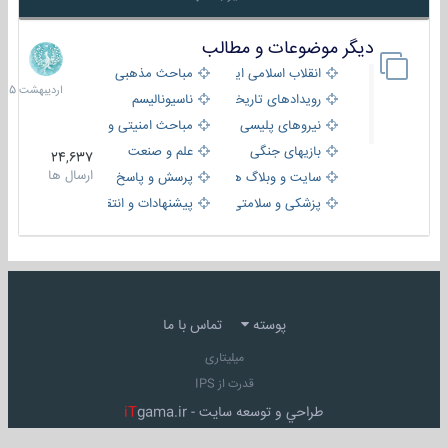
دیگر موضوعات و مطالب
8
اردیبهش
انقلاب اسلامی ایران
مباحث مذهبی
1405
رویدادهای تاریخی و مذهبی
ناسیونالیسم
نیروهای پلیسی
مباحث امنیتی و اطلاعاتی
بازیهای جنگی
علم و صنعت
24,637
ارسال ها
سایت و وبلاگ ها
پرسش و پاسخ
پزشکی و سلامتی
پیشنهادات و انتقادات
پوسته
تماس با ما
میلیتاری
قدرت از IPS
طراحي و توسعه سايت -
gama.ir
iT