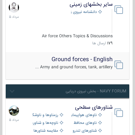
سایر بخشهای زمینی
9
مرداد
دانشنامه نیروی زمینی
1405
Air force Others Topics & Discussions
179
ارسال ها
Ground forces - English
Army and ground forces, tank, artillery ...
NAVY FORUM - بخش نیروی دریایی
شناورهای سطحی
2
مرداد
ناوهای هواپیمابر و بالگرد بر
رزمناوها و ناوشکن‌ها
1405
ناوهای محافظ
ناوچه‌ها و شناورهای گشتی
شناورهای تندرو
مقایسه شناورها