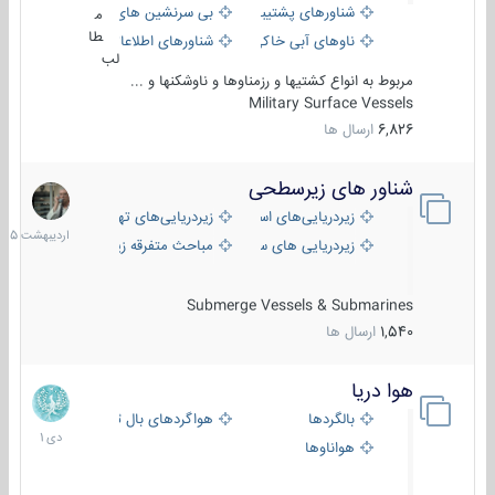
شناورهای پشتیبانی
بی سرنشین های دریایی
م
طا
ناوهای آبی خاکی و نیروبر
شناورهای اطلاعاتی و جاسوسی
لب
مربوط به انواع کشتیها و رزمناوها و ناوشکنها و ...
Military Surface Vessels
6,826
ارسال ها
شناور های زیرسطحی
31
اردیبهش
زیردریایی‌های استراتژیک
زیردریایی‌های تهاجمی
1405
زیردریایی های سبک
مباحث متفرقه زیرسطحی
Submerge Vessels & Submarines
1,540
ارسال ها
هوا دریا
12
دی
بالگردها
هواگردهای بال ثابت
1401
هواناوها