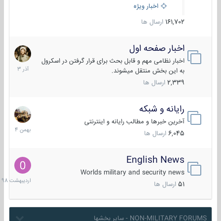
اخبار ویژه
161,702
ارسال ها
اخبار صفحه اول
7
آذر
اخبار نظامی مهم و قابل بحث برای قرار گرفتن در اسکرول
1403
به این بخش منتقل میشوند.
2,339
ارسال ها
رایانه و شبکه
30
بهمن
آخرین خبرها و مطالب رایانه و اینترنتی
1404
6,045
ارسال ها
English News
10
اردیبهش
Worlds military and security news
1398
51
ارسال ها
NON-MILITARY FORUMS - سایر بخشها