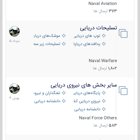
Naval Aviation
373
ارسال ها
تسلیحات دریایی
2
مرداد
توپ های دریایی
موشک‌های دریایی
1405
پدافندهای دریاپایه
تسلیحات زیر سطحی
Naval Warfare
1,802
ارسال ها
سایر بخش های نیروی دریایی
22
بهمن
پایگاه‌های دریایی
تفنگداران و نیروهای ویژه‌ی دریایی
1404
نیروی دریایی کشورهای مختلف
دانشنامه دریایی
دانشنامه دریایی کپی
Naval Force Others
583
ارسال ها