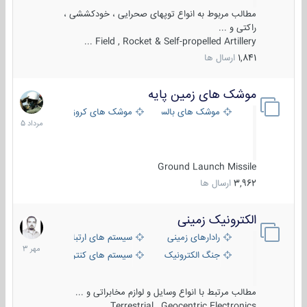
مطالب مربوط به انواع توپهای صحرایی ، خودکششی ،
راکتی و ...
Field , Rocket & Self-propelled Artillery ...
1,841
ارسال ها
موشک های زمین پایه
2
مرداد
موشک های بالستیک
موشک های کروز
1405
Ground Launch Missile
3,962
ارسال ها
الکترونیک زمینی
1
مهر
رادارهای زمینی
سیستم های ارتباطی و جمع آوری اطلاع
1403
جنگ الکترونیک
سیستم های کنترل آتش و تجهیزات الکتر
مطالب مرتبط با انواع وسایل و لوازم مخابراتی و ...
Terrestrial , Geocentric Electronics