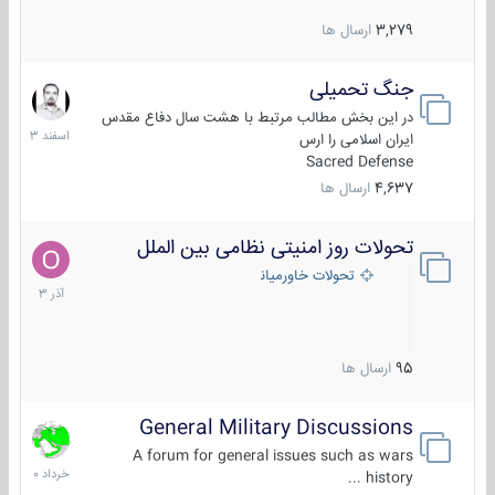
3,279
ارسال ها
جنگ تحمیلی
20
اسفند
در این بخش مطالب مرتبط با هشت سال دفاع مقدس
1403
ایران اسلامی را ارس
Sacred Defense
4,637
ارسال ها
تحولات روز امنیتی نظامی بین الملل
21
آذر
تحولات خاورمیانه
1403
95
ارسال ها
General Military Discussions
10
خرداد
A forum for general issues such as wars
1400
history ...