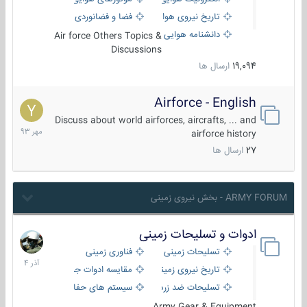
تاریخ نیروی هوایی
فضا و فضانوردی
دانشنامه هوایی
Air force Others Topics &
Discussions
19,094
ارسال ها
Airforce - English
15
مهر
Discuss about world airforces, aircrafts, ... and
1393
airforce history
27
ارسال ها
ARMY FORUM - بخش نیروی زمینی
ادوات و تسلیحات زمینی
21
آذر
تسلیحات زمینی
فناوری زمینی
1404
تاریخ نیروی زمینی
مقایسه ادوات جنگی
تسلیحات ضد زره
سیستم های حفاظت فعال
Army Gear & Equipment