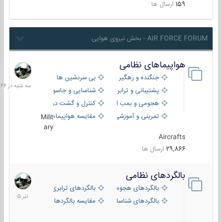
159
ارسال ها
AIR FORCE FORUM - بخش نیروی هوایی
هواپیماهای نظامی
سه
شنبه
جنگنده و رهگیر
بی سرنشین ها
در
پشتیبانی و ترابری
شناسایی و جاسوسی
18:26
هجومی و بمب افکن
کنترل و گشت دریایی
تمرینی و آموزشی
مقایسه هواپیماها
Milit
ary
Aircrafts
29,866
ارسال ها
بالگردهای نظامی
22
تیر
بالگردهای هجومی
بالگردهای ترابری
1405
بالگردهای شناسایی
مقایسه بالگردها