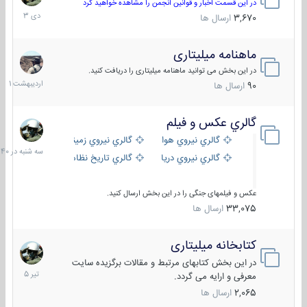
دی
در این قسمت اخبار و قوانین انجمن را مشاهده خواهید کرد
1403
3,670
ارسال ها
ماهنامه میلیتاری
30
اردیبهش
در این بخش می توانید ماهنامه میلیتاری را دریافت کنید.
1401
90
ارسال ها
گالري عكس و فيلم
سه
شنبه
گالري نيروي هوايي
گالري نيروي زميني
در
گالري نيروي دريايي
گالري تاریخ نظامی
15:40
عکس و فیلمهای جنگی را در این بخش ارسال کنید.
33,075
ارسال ها
کتابخانه میلیتاری
16
تیر
در این بخش کتابهای مرتبط و مقالات برگزیده سایت
1405
معرفی و ارایه می گردد.
2,065
ارسال ها