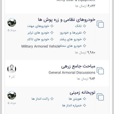
6,022
ارسال ها
خودروهای نظامی و زره پوش ها
2
مرداد
تانک
خودروهای مهندسی
1405
نفربرها و خودروی های رزمی پیاده نظام
خودرو های ترابری نظامی
خودرو های پشتیبانی آتش ، شناسایی و ضد تانک
خودرو های تاکتیکی نظامی
خودرو های محافظت شده
Military Armored Vehicle
9,980
ارسال ها
مباحث جامع زرهی
7
آذر
General Armorial Discussions
1404
984
ارسال ها
توپخانه زمینی
9
مرداد
هویتزر ها
راکت انداز ها
1405
خمپاره انداز ها