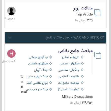
مقالات برتر
29
فروردین
Top Article
1404
331
ارسال ها
WAR AND HISTORY - بخش جنگ و تاریخ
مباحث جامع نظامی
6
ساعات
تاریخ و تمدن
جنگهای جهانی
قبل
جنگهای معاصر
جنگهای باستان
جنگهای مسلمین
جنگ آوران
مقاومت اسلامی
جنگ نرم و سایبری
G
e
مباحث جامع نظامی
توان نظامی کشورها
n
تسلیحات استراتژیک
جنگ در قاب دوربین
eral
Military Discussions
34,750
ارسال ها