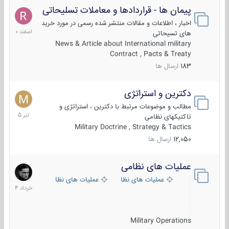
پیمان ها - قراردادها و معاملات تسلیحاتی
7
اسفند
اخبار ، اطلاعات و مقالات منتشر شده رسمی در مورد خرید
1400
های تسیحاتی
News & Article about International military
Contract , Pacts & Treaty
183
ارسال ها
دکترین و استراتژی
27
تیر
مطالب و موضوعات مرتبط با دکترین ، استراتژی و
1405
تاکتیکهای نظامی
Military Doctrine , Strategy & Tactics
12,050
ارسال ها
عملیات های نظامی
5
خرداد
عملیات های نظامی ایران
عملیات های نظامی خارجی
1404
Military Operations