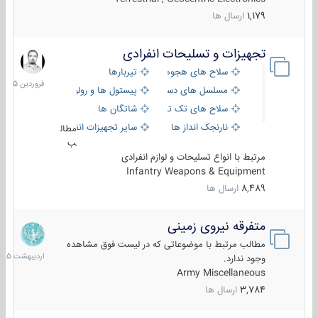
1,179
ارسال ها
تجهیزات و تسلیحات انفرادی
17
فروردین
سلاح های هجومی
تیربارها
1405
مسلسل های دستی
پیستول ها و رولورها
سلاح های تک تیر اندازی
شاتگان ها
نارنجک انداز ها
سایر تجهیزات انفرادی
مطال
ب
مرتبط با انواع تسلیحات و لوازم انفرادی
Infantry Weapons & Equipment
8,489
ارسال ها
متفرقه نیروی زمینی
27
اردیبهش
مطالب مرتبط با موضوعاتی که در لیست فوق مشاهده
1405
وجود ندارد.
Army Miscellaneous
3,784
ارسال ها