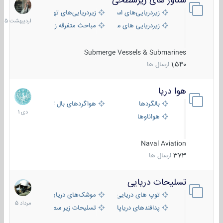
شناور های زیرسطحی
31
اردیبهش
زیردریایی‌های استراتژیک
زیردریایی‌های تهاجمی
1405
زیردریایی های سبک
مباحث متفرقه زیرسطحی
Submerge Vessels & Submarines
1,540
ارسال ها
هوا دریا
12
دی
بالگردها
هواگردهای بال ثابت
1401
هواناوها
Naval Aviation
373
ارسال ها
تسلیحات دریایی
2
مرداد
توپ های دریایی
موشک‌های دریایی
1405
پدافندهای دریاپایه
تسلیحات زیر سطحی