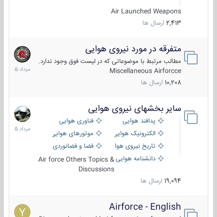
Air Launched Weapons
2,413
ارسال ها
متفرقه در مورد نیروی هوایی
7
مرداد
مطالب مرتبط با موضوعاتی که در لیست فوق وجود ندارد.
1405
Miscellaneous Airforcce
10,208
ارسال ها
سایر بخشهای نیروی هوایی
2
مرداد
پدافند هوایی
فناوری هوایی
1405
الکترونیک هوایی
موتورهای هوایی
تاریخ نیروی هوایی
فضا و فضانوردی
دانشنامه هوایی
Air force Others Topics &
Discussions
19,094
ارسال ها
Airforce - English
15