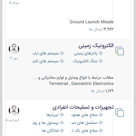
1405
Ground Launch Missile
3,962
ارسال ها
الکترونیک زمینی
1
مهر
رادارهای زمینی
سیستم های ارتباطی و جمع آوری اطلاع
1403
جنگ الکترونیک
سیستم های کنترل آتش و تجهیزات الکتر
مطالب مرتبط با انواع وسایل و لوازم مخابراتی و ...
Terrestrial , Geocentric Electronics
1,179
ارسال ها
تجهیزات و تسلیحات انفرادی
17
فروردین
سلاح های هجومی
تیربارها
1405
مسلسل های دستی
پیستول ها و رولورها
سلاح های تک تیر اندازی
شاتگان ها