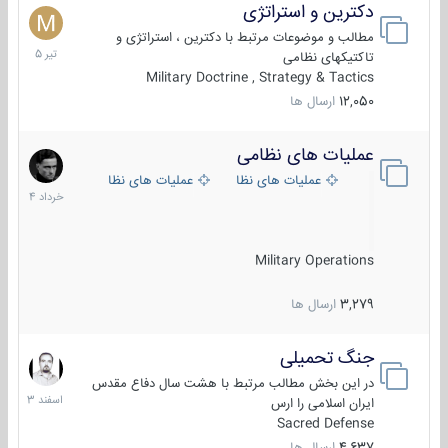
دکترین و استراتژی
27
تیر
مطالب و موضوعات مرتبط با دکترین ، استراتژی و
1405
تاکتیکهای نظامی
Military Doctrine , Strategy & Tactics
12,050
ارسال ها
عملیات های نظامی
5
خرداد
عملیات های نظامی ایران
عملیات های نظامی خارجی
1404
Military Operations
3,279
ارسال ها
جنگ تحمیلی
20
اسفند
در این بخش مطالب مرتبط با هشت سال دفاع مقدس
1403
ایران اسلامی را ارس
Sacred Defense