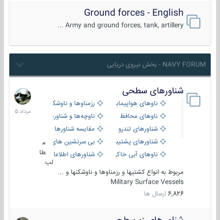
Ground forces - English
Army and ground forces, tank, artillery ...
NAVY FORUM - بخش نیروی دریایی
شناورهای سطحی
2
مرداد
ناوهای هواپیمابر و بالگرد بر
رزمناوها و ناوشکن‌ها
1405
ناوهای محافظ
ناوچه‌ها و شناورهای گشتی
شناورهای تندرو
مقایسه شناورها
شناورهای پشتیبانی
بی سرنشین های دریایی
م
طا
ناوهای آبی خاکی و نیروبر
شناورهای اطلاعاتی و جاسوسی
لب
مربوط به انواع کشتیها و رزمناوها و ناوشکنها و ...
Military Surface Vessels
6,826
ارسال ها