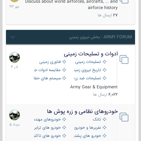
مهر
Discuss about world airforces, aircrafts, ... and
1393
airforce history
27
ارسال ها
ARMY FORUM - بخش نیروی زمینی
ادوات و تسلیحات زمینی
21
آذر
تسلیحات زمینی
فناوری زمینی
1404
تاریخ نیروی زمینی
مقایسه ادوات جنگی
تسلیحات ضد زره
سیستم های حفاظت فعال
Army Gear & Equipment
6,022
ارسال ها
خودروهای نظامی و زره پوش ها
2
مرداد
تانک
خودروهای مهندسی
1405
نفربرها و خودروی های رزمی پیاده نظام
خودرو های ترابری نظامی
خودرو های پشتیبانی آتش ، شناسایی و ضد تانک
خودرو های تاکتیکی نظامی