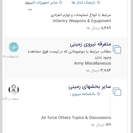
نارنجک انداز ها
سایر تجهیزات انفرادی
مطال
ب
مرتبط با انواع تسلیحات و لوازم انفرادی
Infantry Weapons & Equipment
8,489
ارسال ها
متفرقه نیروی زمینی
27
اردیبهش
مطالب مرتبط با موضوعاتی که در لیست فوق مشاهده
1405
وجود ندارد.
Army Miscellaneous
3,784
ارسال ها
سایر بخشهای زمینی
جمعه
در
دانشنامه نیروی زمینی
11:16
Air force Others Topics & Discussions
179
ارسال ها