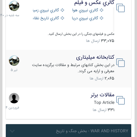
گالري عكس و فيلم
سه
شنبه
گالري نيروي هوايي
گالري نيروي زميني
در
گالري نيروي دريايي
گالري تاریخ نظامی
15:40
عکس و فیلمهای جنگی را در این بخش ارسال کنید.
33,075
ارسال ها
کتابخانه میلیتاری
16
تیر
در این بخش کتابهای مرتبط و مقالات برگزیده سایت
1405
معرفی و ارایه می گردد.
2,065
ارسال ها
مقالات برتر
29
فروردین
Top Article
1404
331
ارسال ها
WAR AND HISTORY - بخش جنگ و تاریخ