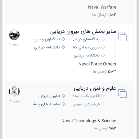
Naval Warfare
1,802
ارسال ها
سایر بخش های نیروی دریایی
22
بهمن
پایگاه‌های دریایی
تفنگداران و نیروهای ویژه‌ی دریایی
1404
نیروی دریایی کشورهای مختلف
دانشنامه دریایی
دانشنامه دریایی کپی
Naval Force Others
583
ارسال ها
علوم و فنون دریایی
6
بهمن
الکترونیک و مخابرات دریایی
فناوری دریایی
1403
دریانوردی عمومی
سامانه های رانشی دریایی
Naval Technology & Science
952
ارسال ها