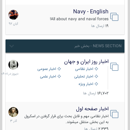
Navy - English
22
آبان
All about navy and naval forces!
1392
19
ارسال ها
NEWS SECTION - بخش خبر
اخبار روز ایران و جهان
دیروز
در
اخبار نظامی
اخبار عمومی
06:01
اخبار تحلیلی
اخبار علمی
اخبار ویژه
161,702
ارسال ها
اخبار صفحه اول
7
آذر
اخبار نظامی مهم و قابل بحث برای قرار گرفتن در اسکرول
1403
به این بخش منتقل میشوند.
2,339
ارسال ها