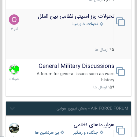
4,637
ارسال ها
تحولات روز امنیتی نظامی بین الملل
21
آذر
تحولات خاورمیانه
1403
95
ارسال ها
General Military Discussions
10
خرداد
A forum for general issues such as wars
1400
history ...
159
ارسال ها
AIR FORCE FORUM - بخش نیروی هوایی
هواپیماهای نظامی
سه
شنبه
جنگنده و رهگیر
بی سرنشین ها
در