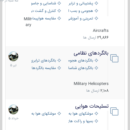
پشتیبانی و ترابری
شناسایی و جاسوسی
18:26
هجومی و بمب افکن
کنترل و گشت دریایی
تمرینی و آموزشی
مقایسه هواپیماها
Milit
ary
Aircrafts
29,866
ارسال ها
بالگردهای نظامی
22
تیر
بالگردهای هجومی
بالگردهای ترابری
1405
بالگردهای شناسایی
مقایسه بالگردها
Military Helicopters
2,108
ارسال ها
تسلیحات هوایی
30
خرداد
موشکهای هوا به هوا
موشکهای هوا به سطح
1405
بمبها و راکت های هوایی