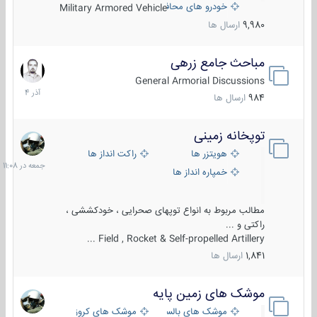
خودرو های محافظت شده
Military Armored Vehicle
9,980
ارسال ها
مباحث جامع زرهی
7
آذر
General Armorial Discussions
1404
984
ارسال ها
توپخانه زمینی
جمعه
در
هویتزر ها
راکت انداز ها
11:08
خمپاره انداز ها
مطالب مربوط به انواع توپهای صحرایی ، خودکششی ،
راکتی و ...
Field , Rocket & Self-propelled Artillery ...
1,841
ارسال ها
موشک های زمین پایه
2
مرداد
موشک های بالستیک
موشک های کروز