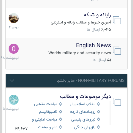
رایانه و شبکه
30
بهمن
آخرین خبرها و مطالب رایانه و اینترنتی
1404
6,045
ارسال ها
English News
10
اردیبهش
Worlds military and security news
1398
51
ارسال ها
NON-MILITARY FORUMS - سایر بخشها
دیگر موضوعات و مطالب
8
اردیبهش
انقلاب اسلامی ایران
مباحث مذهبی
1405
رویدادهای تاریخی و مذهبی
ناسیونالیسم
نیروهای پلیسی
مباحث امنیتی و اطلاعاتی
بازیهای جنگی
علم و صنعت
24,637