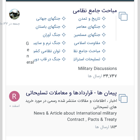
مباحث جامع نظامی
جمعه
در
تاریخ و تمدن
جنگهای جهانی
10:32
جنگهای معاصر
جنگهای باستان
جنگهای مسلمین
جنگ آوران
مقاومت اسلامی
جنگ نرم و سایبری
G
e
مباحث جامع نظامی
توان نظامی کشورها
n
تسلیحات استراتژیک
جنگ در قاب دوربین
eral
Military Discussions
34,747
ارسال ها
پیمان ها - قراردادها و معاملات تسلیحاتی
7
اسفند
اخبار ، اطلاعات و مقالات منتشر شده رسمی در مورد خرید
1400
های تسیحاتی
News & Article about International military
Contract , Pacts & Treaty
183
ارسال ها