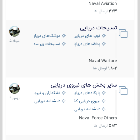
Naval Aviation
373
ارسال ها
تسلیحات دریایی
2
مرداد
توپ های دریایی
موشک‌های دریایی
1405
پدافندهای دریاپایه
تسلیحات زیر سطحی
Naval Warfare
1,802
ارسال ها
سایر بخش های نیروی دریایی
22
بهمن
پایگاه‌های دریایی
تفنگداران و نیروهای ویژه‌ی دریایی
1404
نیروی دریایی کشورهای مختلف
دانشنامه دریایی
دانشنامه دریایی کپی
Naval Force Others
583
ارسال ها