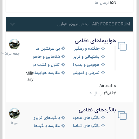
159
ارسال ها
AIR FORCE FORUM - بخش نیروی هوایی
هواپیماهای نظامی
جمعه
در
جنگنده و رهگیر
بی سرنشین ها
10:51
پشتیبانی و ترابری
شناسایی و جاسوسی
هجومی و بمب افکن
کنترل و گشت دریایی
تمرینی و آموزشی
مقایسه هواپیماها
Milit
ary
Aircrafts
29,867
ارسال ها
بالگردهای نظامی
22
تیر
بالگردهای هجومی
بالگردهای ترابری
1405
بالگردهای شناسایی
مقایسه بالگردها