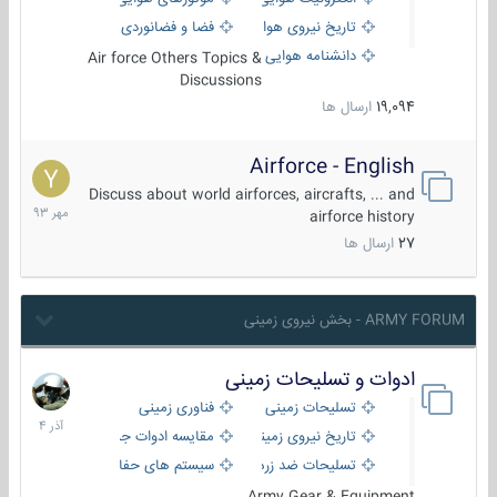
تاریخ نیروی هوایی
فضا و فضانوردی
دانشنامه هوایی
Air force Others Topics &
Discussions
19,094
ارسال ها
Airforce - English
15
مهر
Discuss about world airforces, aircrafts, ... and
1393
airforce history
27
ارسال ها
ARMY FORUM - بخش نیروی زمینی
ادوات و تسلیحات زمینی
21
آذر
تسلیحات زمینی
فناوری زمینی
1404
تاریخ نیروی زمینی
مقایسه ادوات جنگی
تسلیحات ضد زره
سیستم های حفاظت فعال
Army Gear & Equipment