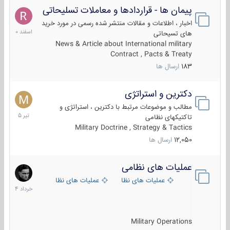
پیمان ها - قراردادها و معاملات تسلیحاتی
7
اسفند
اخبار ، اطلاعات و مقالات منتشر شده رسمی در مورد خرید
1400
های تسیحاتی
News & Article about International military
Contract , Pacts & Treaty
183
ارسال ها
دکترین و استراتژی
27
تیر
مطالب و موضوعات مرتبط با دکترین ، استراتژی و
1405
تاکتیکهای نظامی
Military Doctrine , Strategy & Tactics
12,050
ارسال ها
عملیات های نظامی
5
خرداد
عملیات های نظامی ایران
عملیات های نظامی خارجی
1404
Military Operations