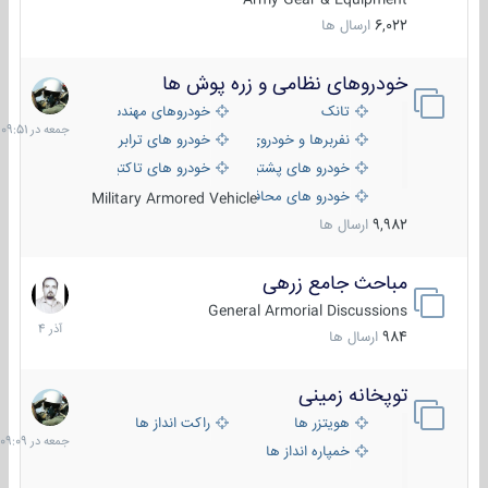
6,022
ارسال ها
خودروهای نظامی و زره پوش ها
جمعه
در
تانک
خودروهای مهندسی
09:51
نفربرها و خودروی های رزمی پیاده نظام
خودرو های ترابری نظامی
خودرو های پشتیبانی آتش ، شناسایی و ضد تانک
خودرو های تاکتیکی نظامی
خودرو های محافظت شده
Military Armored Vehicle
9,982
ارسال ها
مباحث جامع زرهی
7
آذر
General Armorial Discussions
1404
984
ارسال ها
توپخانه زمینی
جمعه
در
هویتزر ها
راکت انداز ها
09:09
خمپاره انداز ها