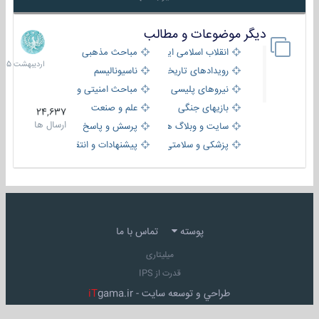
دیگر موضوعات و مطالب
8
اردیبهش
انقلاب اسلامی ایران
مباحث مذهبی
1405
رویدادهای تاریخی و مذهبی
ناسیونالیسم
نیروهای پلیسی
مباحث امنیتی و اطلاعاتی
بازیهای جنگی
علم و صنعت
24,637
ارسال ها
سایت و وبلاگ ها
پرسش و پاسخ
پزشکی و سلامتی
پیشنهادات و انتقادات
پوسته
تماس با ما
میلیتاری
قدرت از IPS
طراحي و توسعه سايت -
gama.ir
iT