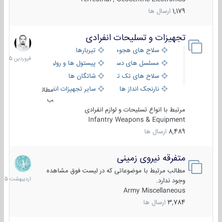
1,179
ارسال ها
تجهیزات و تسلیحات انفرادی
17
فروردین
سلاح های هجومی
تیربارها
1405
مسلسل های دستی
پیستول ها و رولورها
سلاح های تک تیر اندازی
شاتگان ها
نارنجک انداز ها
سایر تجهیزات انفرادی
مطال
ب
مرتبط با انواع تسلیحات و لوازم انفرادی
Infantry Weapons & Equipment
8,489
ارسال ها
متفرقه نیروی زمینی
27
اردیبهش
مطالب مرتبط با موضوعاتی که در لیست فوق مشاهده
1405
وجود ندارد.
Army Miscellaneous
3,784
ارسال ها