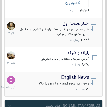
اخبار ویژه
161,706
ارسال ها
اخبار صفحه اول
7
آذر
اخبار نظامی مهم و قابل بحث برای قرار گرفتن در اسکرول
1403
به این بخش منتقل میشوند.
2,339
ارسال ها
رایانه و شبکه
30
بهمن
آخرین خبرها و مطالب رایانه و اینترنتی
1404
6,045
ارسال ها
English News
10
اردیبهش
Worlds military and security news
1398
51
ارسال ها
NON-MILITARY FORUMS - سایر بخشها