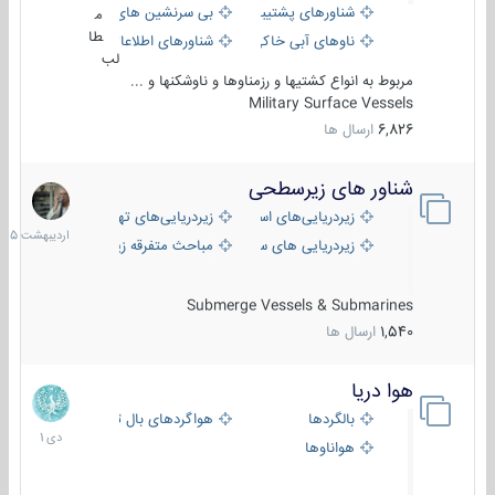
شناورهای پشتیبانی
بی سرنشین های دریایی
م
طا
ناوهای آبی خاکی و نیروبر
شناورهای اطلاعاتی و جاسوسی
لب
مربوط به انواع کشتیها و رزمناوها و ناوشکنها و ...
Military Surface Vessels
6,826
ارسال ها
شناور های زیرسطحی
31
اردیبهش
زیردریایی‌های استراتژیک
زیردریایی‌های تهاجمی
1405
زیردریایی های سبک
مباحث متفرقه زیرسطحی
Submerge Vessels & Submarines
1,540
ارسال ها
هوا دریا
12
دی
بالگردها
هواگردهای بال ثابت
1401
هواناوها