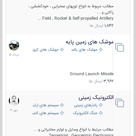
مطالب مربوط به انواع توپهای صحرایی ، خودکششی ،
راکتی و ...
Field , Rocket & Self-propelled Artillery ...
1,842
ارسال ها
موشک های زمین پایه
2
مرداد
موشک های بالستیک
موشک های کروز
1405
Ground Launch Missile
3,962
ارسال ها
الکترونیک زمینی
1
مهر
رادارهای زمینی
سیستم های ارتباطی و جمع آوری اطلاع
1403
جنگ الکترونیک
سیستم های کنترل آتش و تجهیزات الکتر
مطالب مرتبط با انواع وسایل و لوازم مخابراتی و ...
Terrestrial , Geocentric Electronics