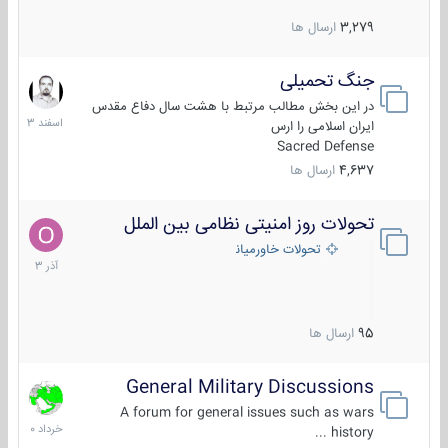
3,279
ارسال ها
جنگ تحمیلی
20
اسفند
در این بخش مطالب مرتبط با هشت سال دفاع مقدس
1403
ایران اسلامی را ارس
Sacred Defense
4,637
ارسال ها
تحولات روز امنیتی نظامی بین الملل
21
آذر
تحولات خاورمیانه
1403
95
ارسال ها
General Military Discussions
10
خرداد
A forum for general issues such as wars
1400
history ...