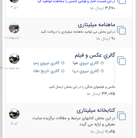
دی
در این قسمت اخبار و قوانین انجمن را مشاهده خواهید کرد
1403
3,670
ارسال ها
ماهنامه میلیتاری
30
اردیبهش
در این بخش می توانید ماهنامه میلیتاری را دریافت کنید.
1401
90
ارسال ها
گالري عكس و فيلم
سه
شنبه
گالري نيروي هوايي
گالري نيروي زميني
در
گالري نيروي دريايي
گالري تاریخ نظامی
15:40
عکس و فیلمهای جنگی را در این بخش ارسال کنید.
33,075
ارسال ها
کتابخانه میلیتاری
16
تیر
در این بخش کتابهای مرتبط و مقالات برگزیده سایت
1405
معرفی و ارایه می گردد.
2,065
ارسال ها