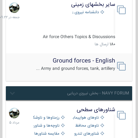
سایر بخشهای زمینی
جمعه
در
دانشنامه نیروی زمینی
09:22
Air force Others Topics & Discussions
180
ارسال ها
Ground forces - English
Army and ground forces, tank, artillery ...
NAVY FORUM - بخش نیروی دریایی
شناورهای سطحی
2
مرداد
ناوهای هواپیمابر و بالگرد بر
رزمناوها و ناوشکن‌ها
1405
ناوهای محافظ
ناوچه‌ها و شناورهای گشتی
شناورهای تندرو
مقایسه شناورها