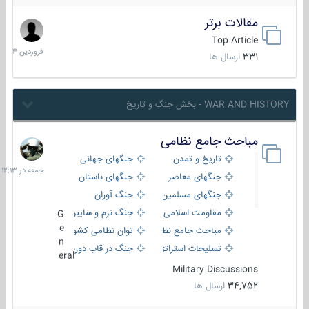
مقالات برتر
29
فروردین
Top Article
1404
331
ارسال ها
WAR AND HISTORY - بخش جنگ و تاریخ
مباحث جامع نظامی
جمعه
در
تاریخ و تمدن
جنگهای جهانی
12:13
جنگهای معاصر
جنگهای باستان
جنگهای مسلمین
جنگ آوران
مقاومت اسلامی
جنگ نرم و سایبری
G
e
مباحث جامع نظامی
توان نظامی کشورها
n
تسلیحات استراتژیک
جنگ در قاب دوربین
eral
Military Discussions
34,752
ارسال ها