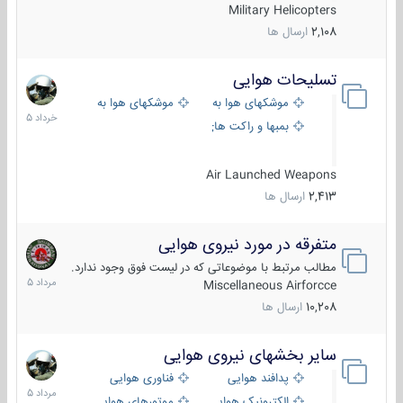
Military Helicopters
2,108
ارسال ها
تسلیحات هوایی
30
خرداد
موشکهای هوا به هوا
موشکهای هوا به سطح
1405
بمبها و راکت های هوایی
Air Launched Weapons
2,413
ارسال ها
متفرقه در مورد نیروی هوایی
7
مرداد
مطالب مرتبط با موضوعاتی که در لیست فوق وجود ندارد.
1405
Miscellaneous Airforcce
10,208
ارسال ها
سایر بخشهای نیروی هوایی
2
مرداد
پدافند هوایی
فناوری هوایی
1405
الکترونیک هوایی
موتورهای هوایی