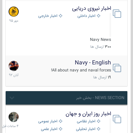
اخبار نیروی دریایی
27
مهر
اخبار داخلی
اخبار خارجی
1395
Navy News
300
ارسال ها
Navy - English
22
آبان
All about navy and naval forces!
1392
19
ارسال ها
NEWS SECTION - بخش خبر
اخبار روز ایران و جهان
4
ساعات
اخبار نظامی
اخبار عمومی
قبل
اخبار تحلیلی
اخبار علمی