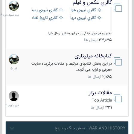
گالري عكس و فيلم
سه
شنبه
گالري نيروي هوايي
گالري نيروي زميني
در
گالري نيروي دريايي
گالري تاریخ نظامی
15:40
عکس و فیلمهای جنگی را در این بخش ارسال کنید.
33,075
ارسال ها
کتابخانه میلیتاری
16
تیر
در این بخش کتابهای مرتبط و مقالات برگزیده سایت
1405
معرفی و ارایه می گردد.
2,065
ارسال ها
مقالات برتر
29
فروردین
Top Article
1404
331
ارسال ها
WAR AND HISTORY - بخش جنگ و تاریخ