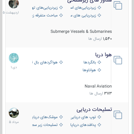
شناور های زیرسطحی
31
اردیبهش
زیردریایی‌های استراتژیک
زیردریایی‌های تهاجمی
1405
زیردریایی های سبک
مباحث متفرقه زیرسطحی
Submerge Vessels & Submarines
1,540
ارسال ها
هوا دریا
12
دی
بالگردها
هواگردهای بال ثابت
1401
هواناوها
Naval Aviation
373
ارسال ها
تسلیحات دریایی
2
مرداد
توپ های دریایی
موشک‌های دریایی
1405
پدافندهای دریاپایه
تسلیحات زیر سطحی