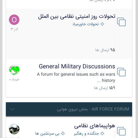
4,637
ارسال ها
تحولات روز امنیتی نظامی بین الملل
21
آذر
تحولات خاورمیانه
1403
95
ارسال ها
General Military Discussions
10
خرداد
A forum for general issues such as wars
1400
history ...
159
ارسال ها
AIR FORCE FORUM - بخش نیروی هوایی
هواپیماهای نظامی
11
ساعات
جنگنده و رهگیر
بی سرنشین ها
قبل