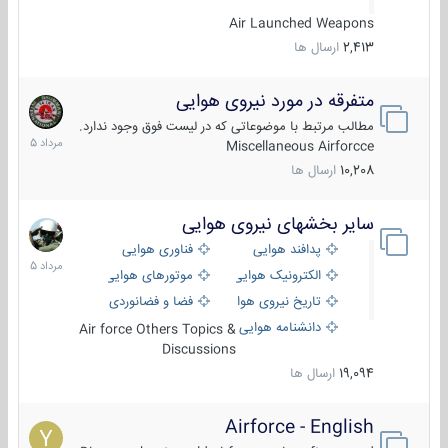
Air Launched Weapons
2,413
ارسال ها
متفرقه در مورد نیروی هوایی
7
مرداد
مطالب مرتبط با موضوعاتی که در لیست فوق وجود ندارد.
1405
Miscellaneous Airforcce
10,208
ارسال ها
سایر بخشهای نیروی هوایی
2
مرداد
پدافند هوایی
فناوری هوایی
1405
الکترونیک هوایی
موتورهای هوایی
تاریخ نیروی هوایی
فضا و فضانوردی
دانشنامه هوایی
Air force Others Topics &
Discussions
19,094
ارسال ها
Airforce - English
15