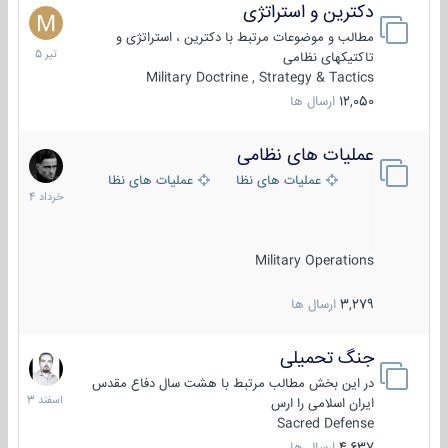
دکترین و استراتژی
27
تیر
مطالب و موضوعات مرتبط با دکترین ، استراتژی و
1405
تاکتیکهای نظامی
Military Doctrine , Strategy & Tactics
12,050
ارسال ها
عملیات های نظامی
5
خرداد
عملیات های نظامی ایران
عملیات های نظامی خارجی
1404
Military Operations
3,279
ارسال ها
جنگ تحمیلی
20
اسفند
در این بخش مطالب مرتبط با هشت سال دفاع مقدس
1403
ایران اسلامی را ارس
Sacred Defense