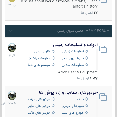
مهر
Discuss about world airforces, aircrafts, ... and
1393
airforce history
27
ارسال ها
ARMY FORUM - بخش نیروی زمینی
ادوات و تسلیحات زمینی
21
آذر
تسلیحات زمینی
فناوری زمینی
1404
تاریخ نیروی زمینی
مقایسه ادوات جنگی
تسلیحات ضد زره
سیستم های حفاظت فعال
Army Gear & Equipment
6,022
ارسال ها
خودروهای نظامی و زره پوش ها
12
ساعات
تانک
خودروهای مهندسی
قبل
نفربرها و خودروی های رزمی پیاده نظام
خودرو های ترابری نظامی
خودرو های پشتیبانی آتش ، شناسایی و ضد تانک
خودرو های تاکتیکی نظامی