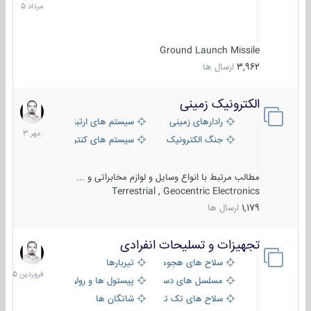
1405
Ground Launch Missile
3,962
ارسال ها
الکترونیک زمینی
1
مهر
رادارهای زمینی
سیستم های ارتباطی و جمع آوری اطلاع
1403
جنگ الکترونیک
سیستم های کنترل آتش و تجهیزات الکتر
مطالب مرتبط با انواع وسایل و لوازم مخابراتی و ...
Terrestrial , Geocentric Electronics
1,179
ارسال ها
تجهیزات و تسلیحات انفرادی
17
فروردین
سلاح های هجومی
تیربارها
1405
مسلسل های دستی
پیستول ها و رولورها
سلاح های تک تیر اندازی
شاتگان ها