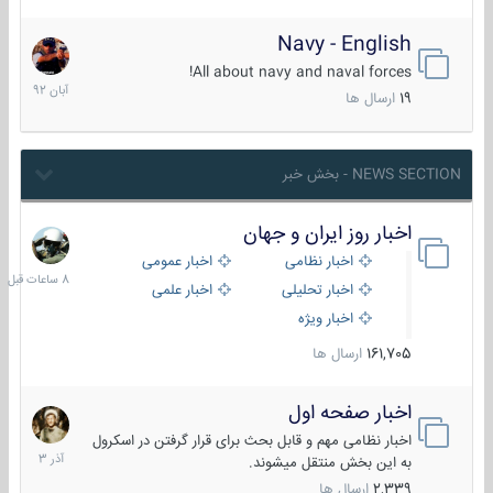
Navy - English
22
آبان
All about navy and naval forces!
1392
19
ارسال ها
NEWS SECTION - بخش خبر
اخبار روز ایران و جهان
8
ساعات
اخبار نظامی
اخبار عمومی
قبل
اخبار تحلیلی
اخبار علمی
اخبار ویژه
161,705
ارسال ها
اخبار صفحه اول
7
آذر
اخبار نظامی مهم و قابل بحث برای قرار گرفتن در اسکرول
1403
به این بخش منتقل میشوند.
2,339
ارسال ها