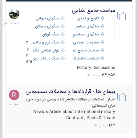
مباحث جامع نظامی
9
ساعات
تاریخ و تمدن
جنگهای جهانی
قبل
جنگهای معاصر
جنگهای باستان
جنگهای مسلمین
جنگ آوران
مقاومت اسلامی
جنگ نرم و سایبری
G
e
مباحث جامع نظامی
توان نظامی کشورها
n
تسلیحات استراتژیک
جنگ در قاب دوربین
eral
Military Discussions
34,752
ارسال ها
پیمان ها - قراردادها و معاملات تسلیحاتی
7
اسفند
اخبار ، اطلاعات و مقالات منتشر شده رسمی در مورد خرید
1400
های تسیحاتی
News & Article about International military
Contract , Pacts & Treaty
183
ارسال ها