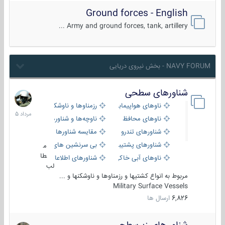
Ground forces - English
Army and ground forces, tank, artillery ...
NAVY FORUM - بخش نیروی دریایی
شناورهای سطحی
2
مرداد
ناوهای هواپیمابر و بالگرد بر
رزمناوها و ناوشکن‌ها
1405
ناوهای محافظ
ناوچه‌ها و شناورهای گشتی
شناورهای تندرو
مقایسه شناورها
شناورهای پشتیبانی
بی سرنشین های دریایی
م
طا
ناوهای آبی خاکی و نیروبر
شناورهای اطلاعاتی و جاسوسی
لب
مربوط به انواع کشتیها و رزمناوها و ناوشکنها و ...
Military Surface Vessels
6,826
ارسال ها