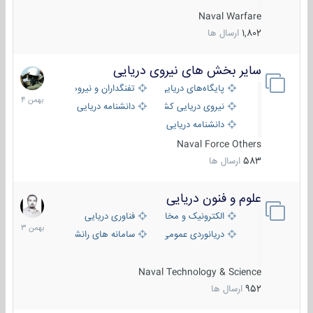
Naval Warfare
1,802
ارسال ها
سایر بخش های نیروی دریایی
22
بهمن
پایگاه‌های دریایی
تفنگداران و نیروهای ویژه‌ی دریایی
1404
نیروی دریایی کشورهای مختلف
دانشنامه دریایی
دانشنامه دریایی کپی
Naval Force Others
583
ارسال ها
علوم و فنون دریایی
6
بهمن
الکترونیک و مخابرات دریایی
فناوری دریایی
1403
دریانوردی عمومی
سامانه های رانشی دریایی
Naval Technology & Science
952
ارسال ها