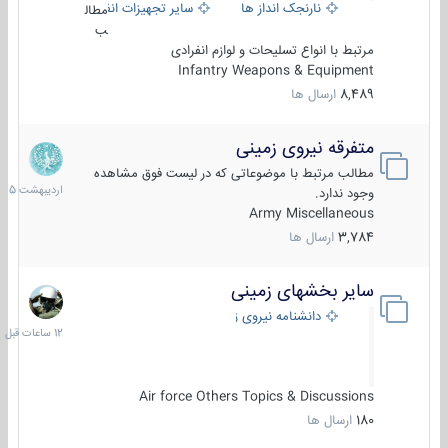
نارنجک انداز ها
سایر تجهیزات انفرادی
مطال
ب
مرتبط با انواع تسلیحات و لوازم انفرادی
Infantry Weapons & Equipment
8,489
ارسال ها
متفرقه نیروی زمینی
27
اردیبهش
مطالب مرتبط با موضوعاتی که در لیست فوق مشاهده
1405
وجود ندارد.
Army Miscellaneous
3,784
ارسال ها
سایر بخشهای زمینی
12
ساعات
دانشنامه نیروی زمینی
قبل
Air force Others Topics & Discussions
180
ارسال ها