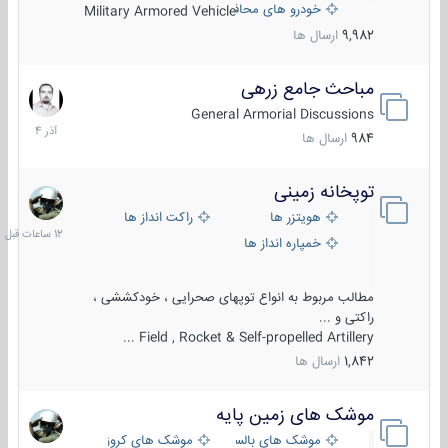
خودرو های محافظت شده
Military Armored Vehicle
9,982
ارسال ها
مباحث جامع زرهی
7
آذر
General Armorial Discussions
1404
984
ارسال ها
توپخانه زمینی
12
ساعات
هویتزر ها
راکت انداز ها
قبل
خمپاره انداز ها
مطالب مربوط به انواع توپهای صحرایی ، خودکششی ،
راکتی و ...
Field , Rocket & Self-propelled Artillery ...
1,842
ارسال ها
موشک های زمین پایه
2
مرداد
موشک های بالستیک
موشک های کروز