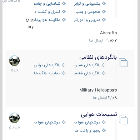
پشتیبانی و ترابری
شناسایی و جاسوسی
هجومی و بمب افکن
کنترل و گشت دریایی
تمرینی و آموزشی
مقایسه هواپیماها
Milit
ary
Aircrafts
29,867
ارسال ها
بالگردهای نظامی
22
تیر
بالگردهای هجومی
بالگردهای ترابری
1405
بالگردهای شناسایی
مقایسه بالگردها
Military Helicopters
2,108
ارسال ها
تسلیحات هوایی
30
خرداد
موشکهای هوا به هوا
موشکهای هوا به سطح
1405
بمبها و راکت های هوایی