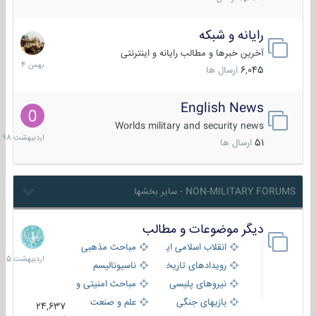
رایانه و شبکه
30
بهمن
آخرین خبرها و مطالب رایانه و اینترنتی
1404
6,045
ارسال ها
English News
10
اردیبهش
Worlds military and security news
1398
51
ارسال ها
NON-MILITARY FORUMS - سایر بخشها
دیگر موضوعات و مطالب
8
اردیبهش
انقلاب اسلامی ایران
مباحث مذهبی
1405
رویدادهای تاریخی و مذهبی
ناسیونالیسم
نیروهای پلیسی
مباحث امنیتی و اطلاعاتی
بازیهای جنگی
علم و صنعت
24,637