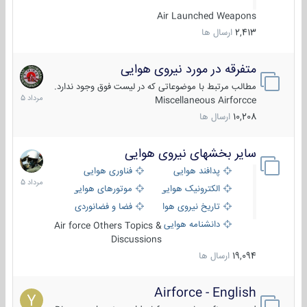
Air Launched Weapons
2,413
ارسال ها
متفرقه در مورد نیروی هوایی
7
مرداد
مطالب مرتبط با موضوعاتی که در لیست فوق وجود ندارد.
1405
Miscellaneous Airforcce
10,208
ارسال ها
سایر بخشهای نیروی هوایی
2
مرداد
پدافند هوایی
فناوری هوایی
1405
الکترونیک هوایی
موتورهای هوایی
تاریخ نیروی هوایی
فضا و فضانوردی
دانشنامه هوایی
Air force Others Topics &
Discussions
19,094
ارسال ها
Airforce - English
15