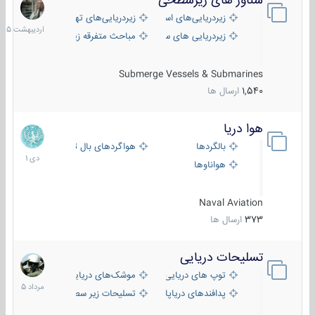
شناور های زیرسطحی
31
اردیبهش
زیردریایی‌های استراتژیک
زیردریایی‌های تهاجمی
1405
زیردریایی های سبک
مباحث متفرقه زیرسطحی
Submerge Vessels & Submarines
1,540
ارسال ها
هوا دریا
12
دی
بالگردها
هواگردهای بال ثابت
1401
هواناوها
Naval Aviation
373
ارسال ها
تسلیحات دریایی
2
مرداد
توپ های دریایی
موشک‌های دریایی
1405
پدافندهای دریاپایه
تسلیحات زیر سطحی