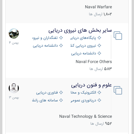
Naval Warfare
1,802
ارسال ها
سایر بخش های نیروی دریایی
22
بهمن
پایگاه‌های دریایی
تفنگداران و نیروهای ویژه‌ی دریایی
1404
نیروی دریایی کشورهای مختلف
دانشنامه دریایی
دانشنامه دریایی کپی
Naval Force Others
583
ارسال ها
علوم و فنون دریایی
6
بهمن
الکترونیک و مخابرات دریایی
فناوری دریایی
1403
دریانوردی عمومی
سامانه های رانشی دریایی
Naval Technology & Science
952
ارسال ها