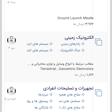
1405
Ground Launch Missile
3,962
ارسال ها
الکترونیک زمینی
1
مهر
رادارهای زمینی
سیستم های ارتباطی و جمع آوری اطلاع
1403
جنگ الکترونیک
سیستم های کنترل آتش و تجهیزات الکتر
مطالب مرتبط با انواع وسایل و لوازم مخابراتی و ...
Terrestrial , Geocentric Electronics
1,179
ارسال ها
تجهیزات و تسلیحات انفرادی
17
فروردین
سلاح های هجومی
تیربارها
1405
مسلسل های دستی
پیستول ها و رولورها
سلاح های تک تیر اندازی
شاتگان ها