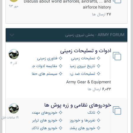
مهر
Discuss about world airforces, aircrafts, ... and
1393
airforce history
27
ارسال ها
ARMY FORUM - بخش نیروی زمینی
ادوات و تسلیحات زمینی
21
آذر
تسلیحات زمینی
فناوری زمینی
1404
تاریخ نیروی زمینی
مقایسه ادوات جنگی
تسلیحات ضد زره
سیستم های حفاظت فعال
Army Gear & Equipment
6,022
ارسال ها
خودروهای نظامی و زره پوش ها
19
ساعات
تانک
خودروهای مهندسی
قبل
نفربرها و خودروی های رزمی پیاده نظام
خودرو های ترابری نظامی
خودرو های پشتیبانی آتش ، شناسایی و ضد تانک
خودرو های تاکتیکی نظامی