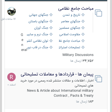
مباحث جامع نظامی
17
ساعات
تاریخ و تمدن
جنگهای جهانی
قبل
جنگهای معاصر
جنگهای باستان
جنگهای مسلمین
جنگ آوران
مقاومت اسلامی
جنگ نرم و سایبری
G
e
مباحث جامع نظامی
توان نظامی کشورها
n
تسلیحات استراتژیک
جنگ در قاب دوربین
eral
Military Discussions
34,752
ارسال ها
پیمان ها - قراردادها و معاملات تسلیحاتی
7
اسفند
اخبار ، اطلاعات و مقالات منتشر شده رسمی در مورد خرید
1400
های تسیحاتی
News & Article about International military
Contract , Pacts & Treaty
183
ارسال ها