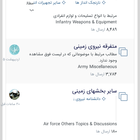
نارنجک انداز ها
سایر تجهیزات انفرادی
مطال
ب
مرتبط با انواع تسلیحات و لوازم انفرادی
Infantry Weapons & Equipment
8,489
ارسال ها
متفرقه نیروی زمینی
27
اردیبهش
مطالب مرتبط با موضوعاتی که در لیست فوق مشاهده
1405
وجود ندارد.
Army Miscellaneous
3,784
ارسال ها
سایر بخشهای زمینی
20
ساعات
دانشنامه نیروی زمینی
قبل
Air force Others Topics & Discussions
180
ارسال ها