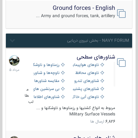
Ground forces - English
Army and ground forces, tank, artillery ...
NAVY FORUM - بخش نیروی دریایی
شناورهای سطحی
2
مرداد
ناوهای هواپیمابر و بالگرد بر
رزمناوها و ناوشکن‌ها
1405
ناوهای محافظ
ناوچه‌ها و شناورهای گشتی
شناورهای تندرو
مقایسه شناورها
شناورهای پشتیبانی
بی سرنشین های دریایی
م
طا
ناوهای آبی خاکی و نیروبر
شناورهای اطلاعاتی و جاسوسی
لب
مربوط به انواع کشتیها و رزمناوها و ناوشکنها و ...
Military Surface Vessels
6,826
ارسال ها