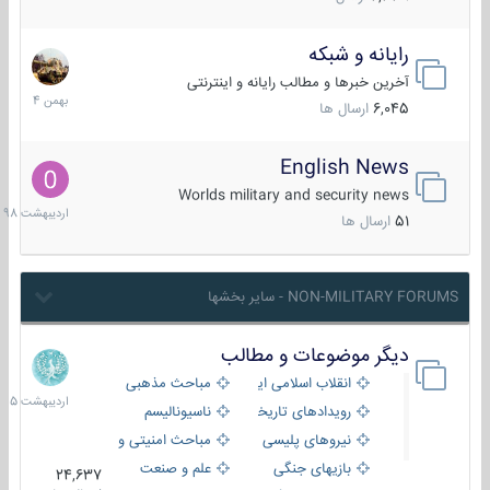
رایانه و شبکه
30
بهمن
آخرین خبرها و مطالب رایانه و اینترنتی
1404
6,045
ارسال ها
English News
10
اردیبهش
Worlds military and security news
1398
51
ارسال ها
NON-MILITARY FORUMS - سایر بخشها
دیگر موضوعات و مطالب
8
اردیبهش
انقلاب اسلامی ایران
مباحث مذهبی
1405
رویدادهای تاریخی و مذهبی
ناسیونالیسم
نیروهای پلیسی
مباحث امنیتی و اطلاعاتی
بازیهای جنگی
علم و صنعت
24,637