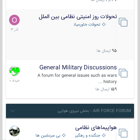
4,637
ارسال ها
تحولات روز امنیتی نظامی بین الملل
21
آذر
تحولات خاورمیانه
1403
95
ارسال ها
General Military Discussions
10
خرداد
A forum for general issues such as wars
1400
history ...
159
ارسال ها
AIR FORCE FORUM - بخش نیروی هوایی
هواپیماهای نظامی
18
ساعات
جنگنده و رهگیر
بی سرنشین ها
قبل