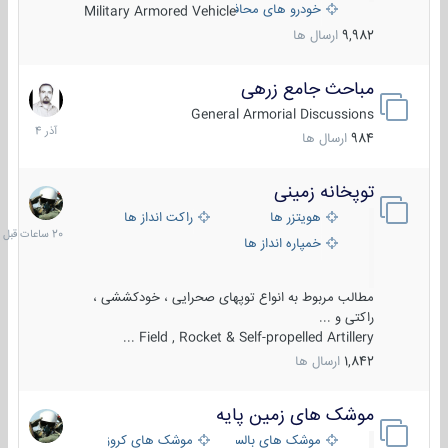
خودرو های محافظت شده
Military Armored Vehicle
9,982
ارسال ها
مباحث جامع زرهی
7
آذر
General Armorial Discussions
1404
984
ارسال ها
توپخانه زمینی
20
ساعات
هویتزر ها
راکت انداز ها
قبل
خمپاره انداز ها
مطالب مربوط به انواع توپهای صحرایی ، خودکششی ،
راکتی و ...
Field , Rocket & Self-propelled Artillery ...
1,842
ارسال ها
موشک های زمین پایه
2
مرداد
موشک های بالستیک
موشک های کروز