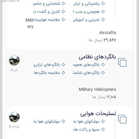
پشتیبانی و ترابری
شناسایی و جاسوسی
هجومی و بمب افکن
کنترل و گشت دریایی
تمرینی و آموزشی
مقایسه هواپیماها
Milit
ary
Aircrafts
29,867
ارسال ها
بالگردهای نظامی
22
تیر
بالگردهای هجومی
بالگردهای ترابری
1405
بالگردهای شناسایی
مقایسه بالگردها
Military Helicopters
2,108
ارسال ها
تسلیحات هوایی
30
خرداد
موشکهای هوا به هوا
موشکهای هوا به سطح
1405
بمبها و راکت های هوایی