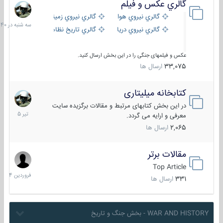
گالري عكس و فيلم
سه
شنبه
گالري نيروي هوايي
گالري نيروي زميني
در
گالري نيروي دريايي
گالري تاریخ نظامی
15:40
عکس و فیلمهای جنگی را در این بخش ارسال کنید.
33,075
ارسال ها
کتابخانه میلیتاری
16
تیر
در این بخش کتابهای مرتبط و مقالات برگزیده سایت
1405
معرفی و ارایه می گردد.
2,065
ارسال ها
مقالات برتر
29
فروردین
Top Article
1404
331
ارسال ها
WAR AND HISTORY - بخش جنگ و تاریخ