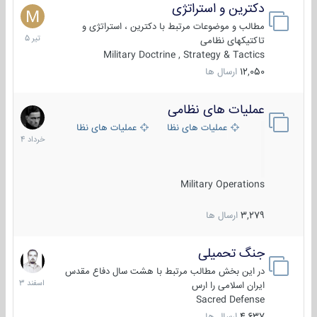
دکترین و استراتژی
27
تیر
مطالب و موضوعات مرتبط با دکترین ، استراتژی و
1405
تاکتیکهای نظامی
Military Doctrine , Strategy & Tactics
12,050
ارسال ها
عملیات های نظامی
5
خرداد
عملیات های نظامی ایران
عملیات های نظامی خارجی
1404
Military Operations
3,279
ارسال ها
جنگ تحمیلی
20
اسفند
در این بخش مطالب مرتبط با هشت سال دفاع مقدس
1403
ایران اسلامی را ارس
Sacred Defense