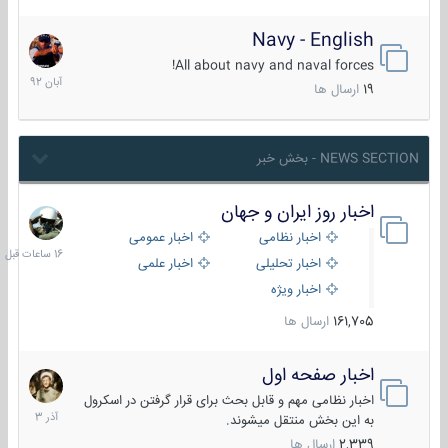
Navy - English
22
آبان
All about navy and naval forces!
1392
19
ارسال ها
NEWS SECTION - بخش خبر
اخبار روز ایران و جهان
16
ساعات
اخبار نظامی
اخبار عمومی
قبل
اخبار تحلیلی
اخبار علمی
اخبار ویژه
161,705
ارسال ها
اخبار صفحه اول
7
آذر
اخبار نظامی مهم و قابل بحث برای قرار گرفتن در اسکرول
1403
به این بخش منتقل میشوند.
2,339
ارسال ها