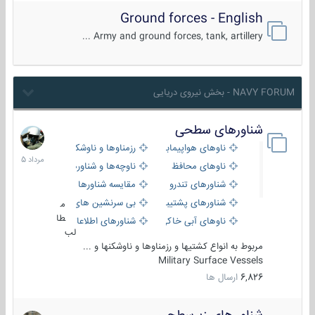
Ground forces - English
Army and ground forces, tank, artillery ...
NAVY FORUM - بخش نیروی دریایی
شناورهای سطحی
2
مرداد
ناوهای هواپیمابر و بالگرد بر
رزمناوها و ناوشکن‌ها
1405
ناوهای محافظ
ناوچه‌ها و شناورهای گشتی
شناورهای تندرو
مقایسه شناورها
شناورهای پشتیبانی
بی سرنشین های دریایی
م
طا
ناوهای آبی خاکی و نیروبر
شناورهای اطلاعاتی و جاسوسی
لب
مربوط به انواع کشتیها و رزمناوها و ناوشکنها و ...
Military Surface Vessels
6,826
ارسال ها