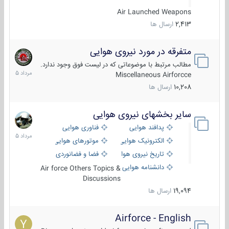
Air Launched Weapons
2,413
ارسال ها
متفرقه در مورد نیروی هوایی
7
مرداد
مطالب مرتبط با موضوعاتی که در لیست فوق وجود ندارد.
1405
Miscellaneous Airforcce
10,208
ارسال ها
سایر بخشهای نیروی هوایی
2
مرداد
پدافند هوایی
فناوری هوایی
1405
الکترونیک هوایی
موتورهای هوایی
تاریخ نیروی هوایی
فضا و فضانوردی
دانشنامه هوایی
Air force Others Topics &
Discussions
19,094
ارسال ها
Airforce - English
15