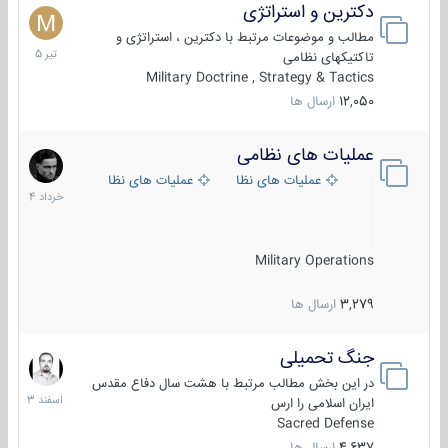
دکترین و استراتژی
27
تیر
مطالب و موضوعات مرتبط با دکترین ، استراتژی و
1405
تاکتیکهای نظامی
Military Doctrine , Strategy & Tactics
12,050
ارسال ها
عملیات های نظامی
5
خرداد
عملیات های نظامی ایران
عملیات های نظامی خارجی
1404
Military Operations
3,279
ارسال ها
جنگ تحمیلی
20
اسفند
در این بخش مطالب مرتبط با هشت سال دفاع مقدس
1403
ایران اسلامی را ارس
Sacred Defense