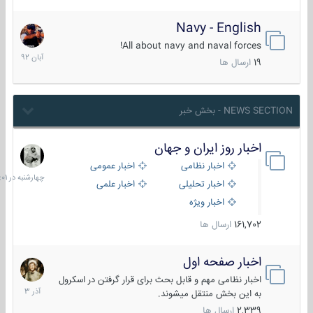
Navy - English
22
آبان
All about navy and naval forces!
1392
19
ارسال ها
NEWS SECTION - بخش خبر
اخبار روز ایران و جهان
چهارشنبه
در
اخبار نظامی
اخبار عمومی
06:01
اخبار تحلیلی
اخبار علمی
اخبار ویژه
161,702
ارسال ها
اخبار صفحه اول
7
آذر
اخبار نظامی مهم و قابل بحث برای قرار گرفتن در اسکرول
1403
به این بخش منتقل میشوند.
2,339
ارسال ها