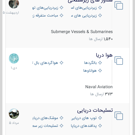
شناور های زیرسطحی
31
اردیبهش
زیردریایی‌های استراتژیک
زیردریایی‌های تهاجمی
1405
زیردریایی های سبک
مباحث متفرقه زیرسطحی
Submerge Vessels & Submarines
1,540
ارسال ها
هوا دریا
12
دی
بالگردها
هواگردهای بال ثابت
1401
هواناوها
Naval Aviation
373
ارسال ها
تسلیحات دریایی
2
مرداد
توپ های دریایی
موشک‌های دریایی
1405
پدافندهای دریاپایه
تسلیحات زیر سطحی