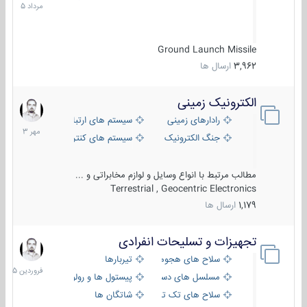
1405
Ground Launch Missile
3,962
ارسال ها
الکترونیک زمینی
1
مهر
رادارهای زمینی
سیستم های ارتباطی و جمع آوری اطلاع
1403
جنگ الکترونیک
سیستم های کنترل آتش و تجهیزات الکتر
مطالب مرتبط با انواع وسایل و لوازم مخابراتی و ...
Terrestrial , Geocentric Electronics
1,179
ارسال ها
تجهیزات و تسلیحات انفرادی
17
فروردین
سلاح های هجومی
تیربارها
1405
مسلسل های دستی
پیستول ها و رولورها
سلاح های تک تیر اندازی
شاتگان ها