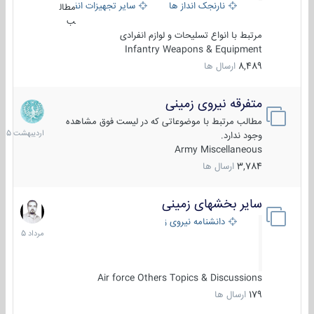
نارنجک انداز ها
سایر تجهیزات انفرادی
مطال
ب
مرتبط با انواع تسلیحات و لوازم انفرادی
Infantry Weapons & Equipment
8,489
ارسال ها
متفرقه نیروی زمینی
27
اردیبهش
مطالب مرتبط با موضوعاتی که در لیست فوق مشاهده
1405
وجود ندارد.
Army Miscellaneous
3,784
ارسال ها
سایر بخشهای زمینی
9
مرداد
دانشنامه نیروی زمینی
1405
Air force Others Topics & Discussions
179
ارسال ها