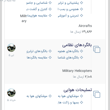
پشتیبانی و ترابری
شناسایی و جاسوسی
18:26
هجومی و بمب افکن
کنترل و گشت دریایی
تمرینی و آموزشی
مقایسه هواپیماها
Milit
ary
Aircrafts
29,866
ارسال ها
بالگردهای نظامی
22
تیر
بالگردهای هجومی
بالگردهای ترابری
1405
بالگردهای شناسایی
مقایسه بالگردها
Military Helicopters
2,108
ارسال ها
تسلیحات هوایی
30
خرداد
موشکهای هوا به هوا
موشکهای هوا به سطح
1405
بمبها و راکت های هوایی