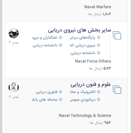
Naval Warfare
1,802
ارسال ها
سایر بخش های نیروی دریایی
22
بهمن
پایگاه‌های دریایی
تفنگداران و نیروهای ویژه‌ی دریایی
1404
نیروی دریایی کشورهای مختلف
دانشنامه دریایی
دانشنامه دریایی کپی
Naval Force Others
583
ارسال ها
علوم و فنون دریایی
6
بهمن
الکترونیک و مخابرات دریایی
فناوری دریایی
1403
دریانوردی عمومی
سامانه های رانشی دریایی
Naval Technology & Science
952
ارسال ها