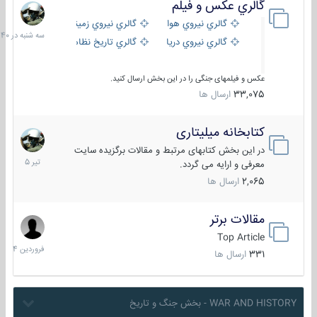
گالري عكس و فيلم
سه
شنبه
گالري نيروي هوايي
گالري نيروي زميني
در
گالري نيروي دريايي
گالري تاریخ نظامی
15:40
عکس و فیلمهای جنگی را در این بخش ارسال کنید.
33,075
ارسال ها
کتابخانه میلیتاری
16
تیر
در این بخش کتابهای مرتبط و مقالات برگزیده سایت
1405
معرفی و ارایه می گردد.
2,065
ارسال ها
مقالات برتر
29
فروردین
Top Article
1404
331
ارسال ها
WAR AND HISTORY - بخش جنگ و تاریخ