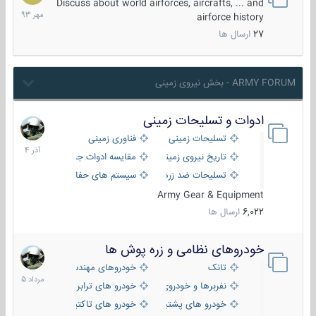
مهر
Discuss about world airforces, aircrafts, ... and
1393
airforce history
27
ارسال ها
ARMY FORUM - بخش نیروی زمینی
ادوات و تسلیحات زمینی
21
آذر
تسلیحات زمینی
فناوری زمینی
1404
تاریخ نیروی زمینی
مقایسه ادوات جنگی
تسلیحات ضد زره
سیستم های حفاظت فعال
Army Gear & Equipment
6,022
ارسال ها
خودروهای نظامی و زره پوش ها
2
مرداد
تانک
خودروهای مهندسی
1405
نفربرها و خودروی های رزمی پیاده نظام
خودرو های ترابری نظامی
خودرو های پشتیبانی آتش ، شناسایی و ضد تانک
خودرو های تاکتیکی نظامی