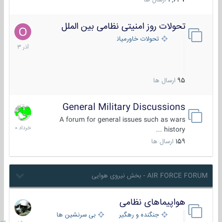
4,637
ارسال ها
تحولات روز امنیتی نظامی بین الملل
21
آذر
تحولات خاورمیانه
1403
95
ارسال ها
General Military Discussions
10
خرداد
A forum for general issues such as wars
1400
history ...
159
ارسال ها
AIR FORCE FORUM - بخش نیروی هوایی
هواپیماهای نظامی
سه
شنبه
جنگنده و رهگیر
بی سرنشین ها
در