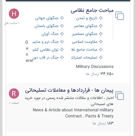
مباحث جامع نظامی
1
ساعت
تاریخ و تمدن
جنگهای جهانی
قبل
جنگهای معاصر
جنگهای باستان
جنگهای مسلمین
جنگ آوران
مقاومت اسلامی
جنگ نرم و سایبری
G
e
مباحث جامع نظامی
توان نظامی کشورها
n
تسلیحات استراتژیک
جنگ در قاب دوربین
eral
Military Discussions
34,750
ارسال ها
پیمان ها - قراردادها و معاملات تسلیحاتی
7
اسفند
اخبار ، اطلاعات و مقالات منتشر شده رسمی در مورد خرید
1400
های تسیحاتی
News & Article about International military
Contract , Pacts & Treaty
183
ارسال ها