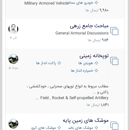
خودرو های محافظت شده
Military Armored Vehicle
9,980
ارسال ها
مباحث جامع زرهی
7
آذر
General Armorial Discussions
1404
984
ارسال ها
توپخانه زمینی
9
مرداد
هویتزر ها
راکت انداز ها
1405
خمپاره انداز ها
مطالب مربوط به انواع توپهای صحرایی ، خودکششی ،
راکتی و ...
Field , Rocket & Self-propelled Artillery ...
1,841
ارسال ها
موشک های زمین پایه
2
مرداد
موشک های بالستیک
موشک های کروز