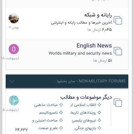
رایانه و شبکه
30
بهمن
آخرین خبرها و مطالب رایانه و اینترنتی
1404
6,045
ارسال ها
English News
10
اردیبهش
Worlds military and security news
1398
51
ارسال ها
NON-MILITARY FORUMS - سایر بخشها
دیگر موضوعات و مطالب
8
اردیبهش
انقلاب اسلامی ایران
مباحث مذهبی
1405
رویدادهای تاریخی و مذهبی
ناسیونالیسم
نیروهای پلیسی
مباحث امنیتی و اطلاعاتی
بازیهای جنگی
علم و صنعت
24,637