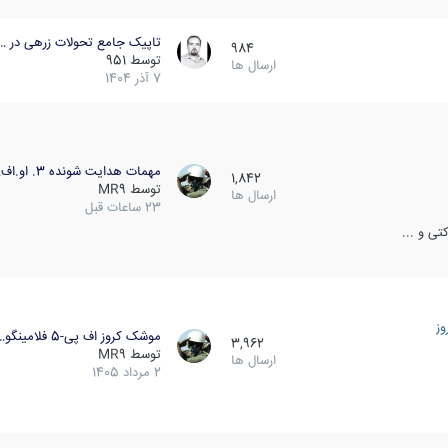
تاپیک جامع تحولات زرهی در …
984
توسط
951
ارسال ها
7 آذر 1404
مهمات هدایت شونده 3. او.اف…
1,842
توسط
MR9
ارسال ها
23 ساعات قبل
ی و ...
ز
موشک کروز اف پی-5 فلامینگو…
3,962
توسط
MR9
ارسال ها
2 مرداد 1405