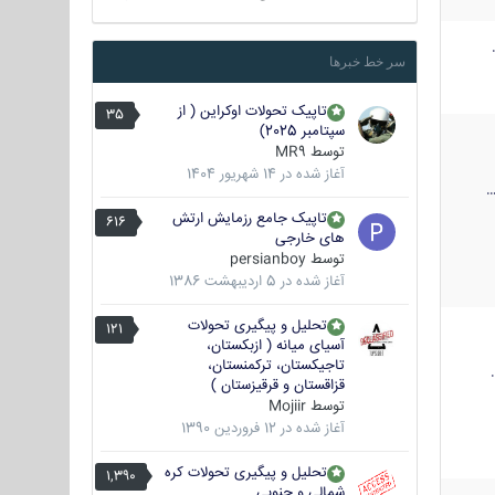
سر خط خبرها
تاپیک تحولات اوکراین ( از
35
سپتامبر 2025)
توسط
MR9
آغاز شده در
14 شهریور 1404
تاپیک جامع رزمایش ارتش
616
های خارجی
توسط
persianboy
آغاز شده در
5 اردیبهشت 1386
تحلیل و پیگیری تحولات
121
آسیای میانه ( ازبکستان،
تاجیکستان، ترکمنستان،
قزاقستان و قرقیزستان )
توسط
Mojiir
آغاز شده در
12 فروردین 1390
تحلیل و پیگیری تحولات کره
1,390
شمالی و جنوبی