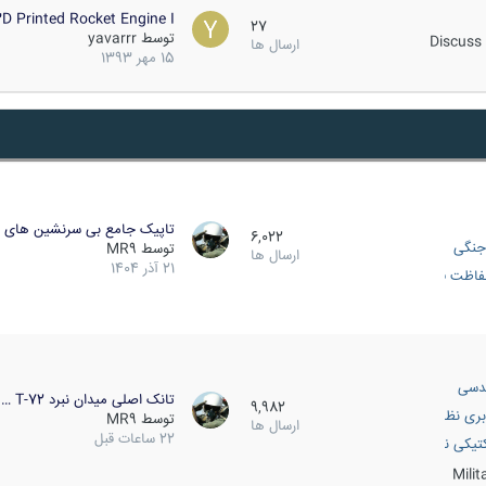
D Printed Rocket Engine I…
27
توسط
yavarrr
Discuss 
ارسال ها
15 مهر 1393
تاپیک جامع بی سرنشین های ز
6,022
جنگی
توسط
MR9
ارسال ها
21 آذر 1404
اظت فعال
دسی
تانک اصلی میدان نبرد T-72 …
9,982
بری نظامی
توسط
MR9
ارسال ها
22 ساعات قبل
انک
تیکی نظامی
Mili