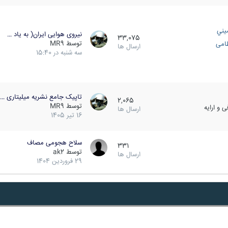
يني
نیروی هوایی ایران( به یاد …
33,075
توسط
MR9
ظامی
ارسال ها
سه شنبه در 15:40
تاپیک جامع نشریه میلیتاری …
2,065
توسط
MR9
 و ارایه
ارسال ها
16 تیر 1405
سلاح هجومی مصاف
331
توسط
ak2
ارسال ها
29 فروردین 1404