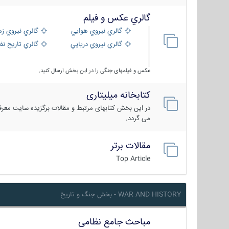
گالري عكس و فيلم
گالري نيروي هوايي
گالري نيروي زم
گالري نيروي دريايي
گالري تاریخ ن
عکس و فیلمهای جنگی را در این بخش ارسال کنید.
کتابخانه میلیتاری
در این بخش کتابهای مرتبط و مقالات برگزیده سایت معرفی
می گردد.
مقالات برتر
Top Article
WAR AND HISTORY - بخش جنگ و تاریخ
مباحث جامع نظامی