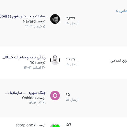
ظامی خارجی
عملیات پیجر های شوم (Opera…
3,279
توسط
Navard
ارسال ها
5 خرداد 1404
زندگی نامه و خاطرات خلبانا…
4,637
ان اسلامی
توسط
951
ارسال ها
20 اسفند 1403
جنگ سوریه .... سازمانها ،…
95
توسط
Oshida1
ارسال ها
21 آذر 1403
159
توسط
scorpion57