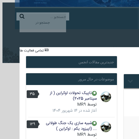
ورود به حساب کاربری
ایجاد حساب کاربری
جستجو در
...
تمامی فعالیت ها
جدیدترین مقالات انجمن
موضوعات در حال مرور
تاپیک تحولات اوکراین ( از
35
سپتامبر 2025)
توسط
MR9
آغاز شده در
14 شهریور 1404
شبیه سازی یک جنگ طولانی
129
... (اپیزود یکم : اوکراین )
توسط
MR9