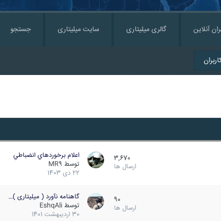
ران آنلاین
گالری میلیتاری
سایت میلیتاری
جستجو
ربران
اعلام برخوردهاي انضباطي
3,670
توسط
MR9
ارسال ها
22 دی 1403
گاهنامه نآورد ( میلیتاری )…
90
توسط
EshqAli
ارسال ها
30 اردیبهشت 1401