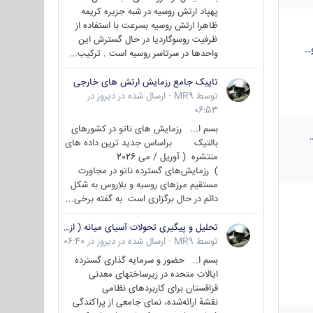
پهپاد ارتش روسیه در شبه جزیره کریمه
ظاهرا ارتش روسیه بسرعت با استفاده از
ظرفیت روسوگاردیا در حال گسترش این
…
واحدها در سرتاسر روسیه است . ترکیب...
تاپیک جامع رزمایش ارتش های خارجی
توسط
MR9
·
ارسال شده در
دیروز در
06:53
بسم ا... رزمایش های ناتو در کشورهای
بالتیک براساس جدید ترین داده های
منتشره ( آوریل / می 2026
) رزمایش‌های گسترده ناتو در مجاورت
مستقیم مرزهای روسیه و بلاروس به شکل
دائم در حال برگزاری است به گفته برخی...
تحلیل و پیگیری تحولات آسیای میانه ( ازبکستان، تاجیکستان، ترکمنستان، قزاقستان و قرقیزستان )
توسط
MR9
·
ارسال شده در
دیروز در 06:40
بسم ا.. حضور و سرمایه گذاری گسترده
ایالات متحده در زیرساختهای معدنی
قزاقستان برای کاربردهای نظامی
نقشهٔ ارائه‌شده، نمای جامعی از پراکندگی