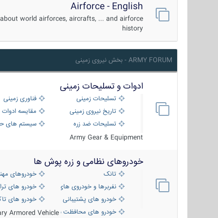
Airforce - English
about world airforces, aircrafts, ... and airforce
history
ARMY FORUM - بخش نیروی زمینی
ادوات و تسلیحات زمینی
تسلیحات زمینی
فناوری زمینی
تاریخ نیروی زمینی
مقایسه ادوات 
تسلیحات ضد زره
سیستم های حف
Army Gear & Equipment
خودروهای نظامی و زره پوش ها
تانک
خودروهای مهن
نفربرها و خودروی های رزمی پیاده نظام
خودرو های ترا
خودرو های پشتیبانی آتش ، شناسایی و ضد ت
خودرو های تاک
خودرو های محافظت شده
tary Armored Vehicle