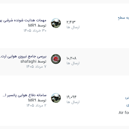
به سطح
مهمات هدایت شونده سُرشی یو
2,413
توسط
MR9
ارسال ها
30 خرداد 1405
بررسی جامع نیروی هوایی ارت…
10,208
توسط
shafaghi
ارسال ها
7 مرداد 1405
سامانه دفاع هوایی پانسیر ا…
یی
19,094
توسط
MR9
ارسال ها
ی
2 مرداد 1405
Air f