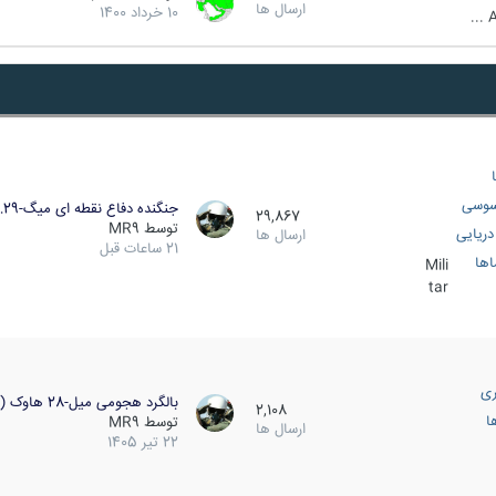
ارسال ها
10 خرداد 1400
A
سوسی
جنگنده دفاع نقطه ای میگ-29…
29,867
توسط
MR9
ریایی
ارسال ها
21 ساعات قبل
اها
Mili
tar
ری
بالگرد هجومی میل-28 هاوک (…
2,108
ا
توسط
MR9
ارسال ها
22 تیر 1405