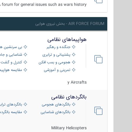
 forum for general issues such as wars history ...
AIR FORCE FORUM - بخش نیروی هوایی
هواپیماهای نظامی
جنگنده و رهگیر
بی سرنشین ها
پشتیبانی و ترابری
شناسایی و جا
هجومی و بمب افکن
کنترل و گشت د
تمرینی و آموزشی
مقایسه هواپیم
y Aircrafts
بالگردهای نظامی
بالگردهای هجومی
بالگردهای تراب
بالگردهای شناسایی
مقایسه بالگرده
Military Helicopters