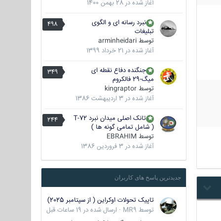
آغاز شده در
28 بهمن 1400
نبرد رسانه ای و الگوی
498
تبلیغات
توسط
arminheidari
آغاز شده در
21 خرداد 1399
جنگنده دفاع نقطه ای
349
میگ-29 فالکروم
توسط
kingraptor
آغاز شده در
3 اردیبهشت 1386
تانک اصلی میدان نبرد T-72
244
( شامل تمامی گونه ها )
توسط
EBRAHIM
آغاز شده در
3 فروردین 1386
جدیدترین پاسخ های کاربران
تاپیک تحولات اوکراین ( از سپتامبر 2025)
توسط
MR9
·
ارسال شده در
19 ساعات قبل