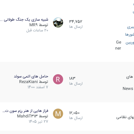
شبیه سازی یک جنگ طولانی ..
34,752
توسط
MR9
بری
ارسال ها
20 ساعات قبل
ورها
ربین
Ge
ner
حامل های اتمی سوئد
 های
183
توسط
RezaKiani
ارسال ها
7 اسفند 1400
News &
فراز هایی از هنر رزم سون ت…
12,050
توسط
MahdiT313
کهای نظامی
ارسال ها
27 تیر 1405