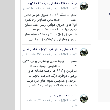
جنگنده دفاع نقطه ای میگ-29 فالکروم
توسط
MR9
·
ارسال شده در
21 ساعات قبل
بسم ا... میگ-29 ام2 نیروی هوایی ارتش
مصر جدیدترین تصاویر از فالکروم
ام2 های نیروی هوایی ارتش مصر مسلح
بودن آنها به یک عدد مخزن سوخت
خارجی (PTB) ، ۲ تیر موشک هوابه‌هوای
آر.وی.وی-ای‌ای (RVV-AE) ، ۲ تیر...
تانک اصلی میدان نبرد T-72 ( شامل تمامی گونه ها )
توسط
MR9
·
ارسال شده در
22 ساعات قبل
بسم ا... بهینه سازی بیشتر برای تی-72بی
3 با افزایش تهدید مهمات
سرگردان و FPV ها برعلیه سامانه های
زرهی ، دوطرف درگیر بسرعت تجهیزات
موجود و همچنین نمونه های تازه تولید
شده را به سامانه های فعال و غیرفعال...
دانشنامه نیروی زمینی
توسط
MR9
·
ارسال شده در
23 ساعات
قبل