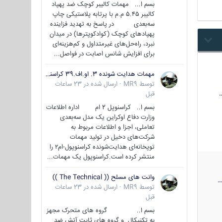
بسم ا... مهمات کالیبر کوچک ضد پهپاد
کالیبر ۵.۴۵ م.م با پرتابه پلاستیکی چاپ
سه‌بعدی در پاسخ به تهدید فزاینده
پهپادهای کوچک (کوادکوپترها) در میدان
نبرد، راه‌حل‌های غیرمتداول و کم‌هزینه‌ای
برای افزایش شانس اصابت در فواصل...
مهمات هدایت شونده 3. او.اف.39 کراسنوپل/بصیر( Krasnopol 3OF39 )
توسط
MR9
·
ارسال شده در
23 ساعات
قبل
بسم ا.. کراسنوپل 2 ام اداره اطلاعات
وزارت دفاع اوکراین یک مدل سه‌بعدی
تعاملی، اجزا و اطلاعات مربوط به
شرکت‌های دخیل در تولید مهمات
توپخانه‌ای هدایت‌شونده کراسنوپول-ام۲ را
منتشر کرده است.کراسنوپول یک مهمات...
وانت های مسلح (( The Technical ))
توسط
MR9
·
ارسال شده در
23 ساعات
قبل
بسم ا.. گروه های متحرک مجهز
به تکنیکال و گروه های ثابت آتش ضد