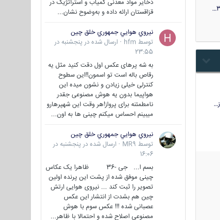
ذخایر مواد معدنی کمیاب و استراتژیک در
3
قزاقستان ارائه داده و به‌وضوح نشان...
نيروي هوايي جمهوري خلق چين
توسط
hfm
·
ارسال شده در
پنجشنبه در
23:55
به شه پرهای عکس اول دقت کنید مثل یه
رقاص باله است تو اسمون!!این سطوح
کنترلی خیلی زیادن و نشون میده این
هواپیما بدون یه هوش مصنوعی جقدر
…
نامطمئنه برای پرواز!هر وقت این شهپرهارو
میبینم احساس میکنم چینی ها به اون...
نيروي هوايي جمهوري خلق چين
توسط
MR9
·
ارسال شده در
پنجشنبه در
16:06
بسم ا... جی -36 ظاهرا یک عکاس
چینی موفق شده از پشت این پرنده اولین
تصویر را ثبت کند ... نیروی هوایی ارتش
چین هم بشدت از انتشار این عکس
عصبانی شده !!! عکس سوم با هوش
مصنوعی اصلاح شده و احتمالا با ظاهر...