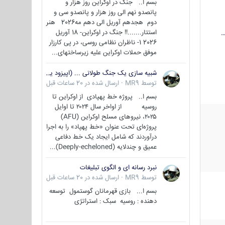
بسم ا.. جنگ در اوکراین روز هزار و
پانصدو نهم الی روز هزار و پانصدو سی و
دوم هجدهم آوریل الی دهم مه2026 هنر
استتار.......!! جنگ در اوکراین- 18 آوریل
…
2026 1- ناظران نظامی روسی، در پی کارزار
موفق حملات اوکراین علیه زیرساختهای...
شبیه سازی یک جنگ طولانی ... (اپیزود یکم : اوکراین )
توسط
MR9
·
ارسال شده در
20 ساعات قبل
بسم ا.. پروژه خط پهپادی از اوکراین تا
روسیه از اواخر سال ۲۰۲۴ تا اوایل
۲۰۲۵، نیروهای مسلح اوکراین (AFU)
پروژه‌ای تحت عنوان «خط پهپاد» را به اجرا
درآوردند که شامل ایجاد یک خط دفاعی
عمیق و چندلایه (Deeply-echeloned)...
نبرد رسانه ای و الگوی تبلیغات
توسط
MR9
·
ارسال شده در
20 ساعات قبل
بسم ا... بازی قهرمانان گوستمول توسعه
دهنده : روسیه سبک : استراتژی