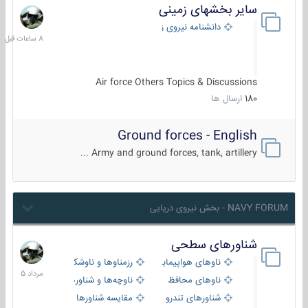
سایر بخشهای زمینی
8
ساعات
دانشنامه نیروی زمینی
قبل
Air force Others Topics & Discussions
180
ارسال ها
Ground forces - English
Army and ground forces, tank, artillery ...
NAVY FORUM - بخش نیروی دریایی
شناورهای سطحی
2
مرداد
ناوهای هواپیمابر و بالگرد بر
رزمناوها و ناوشکن‌ها
1405
ناوهای محافظ
ناوچه‌ها و شناورهای گشتی
شناورهای تندرو
مقایسه شناورها