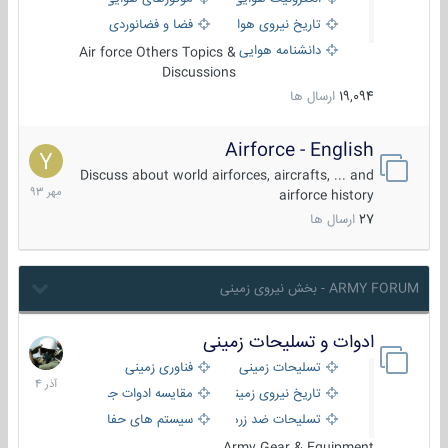
تاریخ نیروی هوایی
فضا و فضانوردی
دانشنامه هوایی
Air force Others Topics &
Discussions
19,094
ارسال ها
Airforce - English
15
مهر
Discuss about world airforces, aircrafts, ... and
1393
airforce history
27
ارسال ها
ARMY FORUM - بخش نیروی زمینی
ادوات و تسلیحات زمینی
21
آذر
تسلیحات زمینی
فناوری زمینی
1404
تاریخ نیروی زمینی
مقایسه ادوات جنگی
تسلیحات ضد زره
سیستم های حفاظت فعال
Army Gear & Equipment