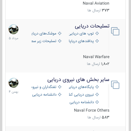
Naval Aviation
373
ارسال ها
تسلیحات دریایی
2
مرداد
توپ های دریایی
موشک‌های دریایی
1405
پدافندهای دریاپایه
تسلیحات زیر سطحی
Naval Warfare
1,802
ارسال ها
سایر بخش های نیروی دریایی
22
بهمن
پایگاه‌های دریایی
تفنگداران و نیروهای ویژه‌ی دریایی
1404
نیروی دریایی کشورهای مختلف
دانشنامه دریایی
دانشنامه دریایی کپی
Naval Force Others
583
ارسال ها