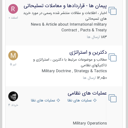
پیمان ها - قراردادها و معاملات تسلیحاتی
7
اسفند
اخبار ، اطلاعات و مقالات منتشر شده رسمی در مورد خرید
1400
های تسیحاتی
News & Article about International military
Contract , Pacts & Treaty
183
ارسال ها
دکترین و استراتژی
27
تیر
مطالب و موضوعات مرتبط با دکترین ، استراتژی و
1405
تاکتیکهای نظامی
Military Doctrine , Strategy & Tactics
12,050
ارسال ها
عملیات های نظامی
5
خرداد
عملیات های نظامی ایران
عملیات های نظامی خارجی
1404
Military Operations