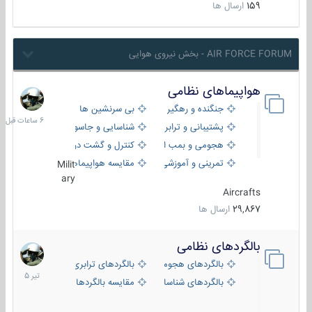
159
ارسال ها
AIR FORCE FORUM - بخش نیروی هوایی
هواپیماهای نظامی
6
ساعات
جنگنده و رهگیر
بی سرنشین ها
قبل
پشتیبانی و ترابری
شناسایی و جاسوسی
هجومی و بمب افکن
کنترل و گشت دریایی
تمرینی و آموزشی
مقایسه هواپیماها
Milit
ary
Aircrafts
29,867
ارسال ها
بالگردهای نظامی
22
تیر
بالگردهای هجومی
بالگردهای ترابری
1405
بالگردهای شناسایی
مقایسه بالگردها