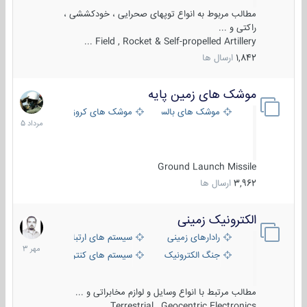
مطالب مربوط به انواع توپهای صحرایی ، خودکششی ،
راکتی و ...
Field , Rocket & Self-propelled Artillery ...
1,842
ارسال ها
موشک های زمین پایه
2
مرداد
موشک های بالستیک
موشک های کروز
1405
Ground Launch Missile
3,962
ارسال ها
الکترونیک زمینی
1
مهر
رادارهای زمینی
سیستم های ارتباطی و جمع آوری اطلاع
1403
جنگ الکترونیک
سیستم های کنترل آتش و تجهیزات الکتر
مطالب مرتبط با انواع وسایل و لوازم مخابراتی و ...
Terrestrial , Geocentric Electronics