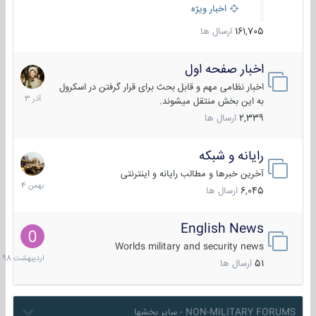
اخبار ویژه
161,705
ارسال ها
اخبار صفحه اول
7
آذر
اخبار نظامی مهم و قابل بحث برای قرار گرفتن در اسکرول
1403
به این بخش منتقل میشوند.
2,339
ارسال ها
رایانه و شبکه
30
بهمن
آخرین خبرها و مطالب رایانه و اینترنتی
1404
6,045
ارسال ها
English News
10
اردیبهش
Worlds military and security news
1398
51
ارسال ها
NON-MILITARY FORUMS - سایر بخشها