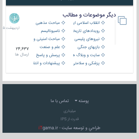
دیگر موضوعات و مطالب
8
اردیبهش
انقلاب اسلامی ایران
مباحث مذهبی
1405
رویدادهای تاریخی و مذهبی
ناسیونالیسم
نیروهای پلیسی
مباحث امنیتی و اطلاعاتی
بازیهای جنگی
علم و صنعت
24,637
ارسال ها
سایت و وبلاگ ها
پرسش و پاسخ
پزشکی و سلامتی
پیشنهادات و انتقادات
پوسته
تماس با ما
میلیتاری
قدرت از IPS
طراحي و توسعه سايت -
gama.ir
iT