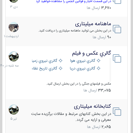
دی
در این قسمت اخبار و قوانین انجمن را مشاهده خواهید کرد
1403
3,670
ارسال ها
ماهنامه میلیتاری
30
اردیبهش
در این بخش می توانید ماهنامه میلیتاری را دریافت کنید.
1401
90
ارسال ها
گالري عكس و فيلم
سه
شنبه
گالري نيروي هوايي
گالري نيروي زميني
در
گالري نيروي دريايي
گالري تاریخ نظامی
15:40
عکس و فیلمهای جنگی را در این بخش ارسال کنید.
33,075
ارسال ها
کتابخانه میلیتاری
16
تیر
در این بخش کتابهای مرتبط و مقالات برگزیده سایت
1405
معرفی و ارایه می گردد.
2,065
ارسال ها