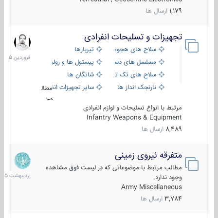
1,179
ارسال ها
تجهیزات و تسلیحات انفرادی
17
فروردین
سلاح های هجومی
تیربارها
1405
مسلسل های دستی
پیستول ها و رولورها
سلاح های تک تیر اندازی
شاتگان ها
نارنجک انداز ها
سایر تجهیزات انفرادی
مطال
ب
مرتبط با انواع تسلیحات و لوازم انفرادی
Infantry Weapons & Equipment
8,489
ارسال ها
متفرقه نیروی زمینی
27
اردیبهش
مطالب مرتبط با موضوعاتی که در لیست فوق مشاهده
1405
وجود ندارد.
Army Miscellaneous
3,784
ارسال ها