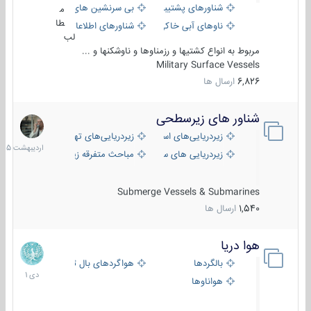
شناورهای پشتیبانی
بی سرنشین های دریایی
م
طا
ناوهای آبی خاکی و نیروبر
شناورهای اطلاعاتی و جاسوسی
لب
مربوط به انواع کشتیها و رزمناوها و ناوشکنها و ...
Military Surface Vessels
6,826
ارسال ها
شناور های زیرسطحی
31
اردیبهش
زیردریایی‌های استراتژیک
زیردریایی‌های تهاجمی
1405
زیردریایی های سبک
مباحث متفرقه زیرسطحی
Submerge Vessels & Submarines
1,540
ارسال ها
هوا دریا
12
دی
بالگردها
هواگردهای بال ثابت
1401
هواناوها