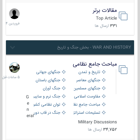
مقالات برتر
29
فروردین
Top Article
1404
331
ارسال ها
WAR AND HISTORY - بخش جنگ و تاریخ
مباحث جامع نظامی
5
ساعات
تاریخ و تمدن
جنگهای جهانی
قبل
جنگهای معاصر
جنگهای باستان
جنگهای مسلمین
جنگ آوران
مقاومت اسلامی
جنگ نرم و سایبری
G
e
مباحث جامع نظامی
توان نظامی کشورها
n
تسلیحات استراتژیک
جنگ در قاب دوربین
eral
Military Discussions
34,752
ارسال ها