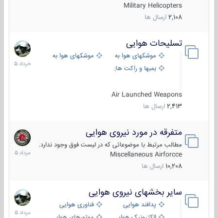
Military Helicopters
2,108
ارسال ها
تسلیحات هوایی
30
خرداد
موشکهای هوا به هوا
موشکهای هوا به سطح
1405
بمبها و راکت های هوایی
Air Launched Weapons
2,413
ارسال ها
متفرقه در مورد نیروی هوایی
7
مرداد
مطالب مرتبط با موضوعاتی که در لیست فوق وجود ندارد.
1405
Miscellaneous Airforcce
10,208
ارسال ها
سایر بخشهای نیروی هوایی
2
مرداد
پدافند هوایی
فناوری هوایی
1405
الکترونیک هوایی
موتورهای هوایی