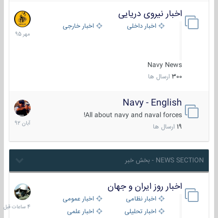
اخبار نیروی دریایی
27
مهر
اخبار داخلی
اخبار خارجی
1395
Navy News
300
ارسال ها
Navy - English
22
آبان
All about navy and naval forces!
1392
19
ارسال ها
NEWS SECTION - بخش خبر
اخبار روز ایران و جهان
4
ساعات
اخبار نظامی
اخبار عمومی
قبل
اخبار تحلیلی
اخبار علمی