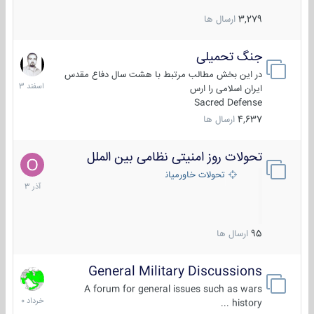
3,279
ارسال ها
جنگ تحمیلی
20
اسفند
در این بخش مطالب مرتبط با هشت سال دفاع مقدس
1403
ایران اسلامی را ارس
Sacred Defense
4,637
ارسال ها
تحولات روز امنیتی نظامی بین الملل
21
آذر
تحولات خاورمیانه
1403
95
ارسال ها
General Military Discussions
10
خرداد
A forum for general issues such as wars
1400
history ...