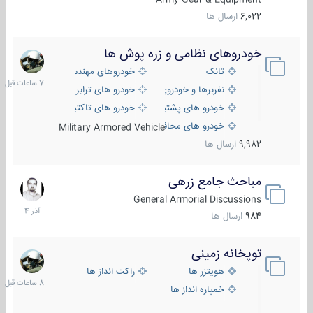
6,022
ارسال ها
خودروهای نظامی و زره پوش ها
7
ساعات
تانک
خودروهای مهندسی
قبل
نفربرها و خودروی های رزمی پیاده نظام
خودرو های ترابری نظامی
خودرو های پشتیبانی آتش ، شناسایی و ضد تانک
خودرو های تاکتیکی نظامی
خودرو های محافظت شده
Military Armored Vehicle
9,982
ارسال ها
مباحث جامع زرهی
7
آذر
General Armorial Discussions
1404
984
ارسال ها
توپخانه زمینی
8
ساعات
هویتزر ها
راکت انداز ها
قبل
خمپاره انداز ها