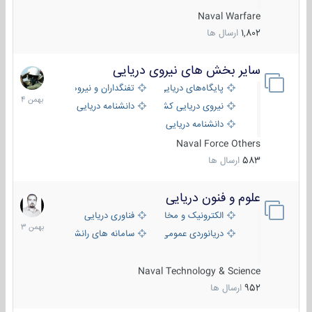
Naval Warfare
1,802
ارسال ها
سایر بخش های نیروی دریایی
22
بهمن
پایگاه‌های دریایی
تفنگداران و نیروهای ویژه‌ی دریایی
1404
نیروی دریایی کشورهای مختلف
دانشنامه دریایی
دانشنامه دریایی کپی
Naval Force Others
583
ارسال ها
علوم و فنون دریایی
6
بهمن
الکترونیک و مخابرات دریایی
فناوری دریایی
1403
دریانوردی عمومی
سامانه های رانشی دریایی
Naval Technology & Science
952
ارسال ها