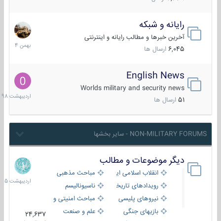
رایانه و شبکه
30
بهمن
آخرین خبرها و مطالب رایانه و اینترنتی
1404
6,045
ارسال ها
English News
10
اردیبهش
Worlds military and security news
1398
51
ارسال ها
NON-MILITARY FORUMS - سایر بخشها
دیگر موضوعات و مطالب
8
اردیبهش
انقلاب اسلامی ایران
مباحث مذهبی
1405
رویدادهای تاریخی و مذهبی
ناسیونالیسم
نیروهای پلیسی
مباحث امنیتی و اطلاعاتی
بازیهای جنگی
علم و صنعت
24,637