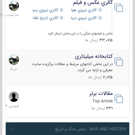
گالري عكس و فيلم
سه
شنبه
گالري نيروي هوايي
گالري نيروي زميني
در
گالري نيروي دريايي
گالري تاریخ نظامی
15:40
عکس و فیلمهای جنگی را در این بخش ارسال کنید.
33,075
ارسال ها
کتابخانه میلیتاری
16
تیر
در این بخش کتابهای مرتبط و مقالات برگزیده سایت
1405
معرفی و ارایه می گردد.
2,065
ارسال ها
مقالات برتر
29
فروردین
Top Article
1404
331
ارسال ها
WAR AND HISTORY - بخش جنگ و تاریخ