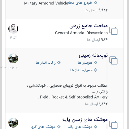
خودرو های محافظت شده
Military Armored Vehicle
9,982
ارسال ها
مباحث جامع زرهی
7
آذر
General Armorial Discussions
1404
984
ارسال ها
توپخانه زمینی
دیروز
در
هویتزر ها
راکت انداز ها
09:09
خمپاره انداز ها
مطالب مربوط به انواع توپهای صحرایی ، خودکششی ،
راکتی و ...
Field , Rocket & Self-propelled Artillery ...
1,842
ارسال ها
موشک های زمین پایه
2
مرداد
موشک های بالستیک
موشک های کروز