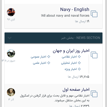
Navy - English
22
آبان
All about navy and naval forces!
1392
19
ارسال ها
NEWS SECTION - بخش خبر
اخبار روز ایران و جهان
دیروز
در
اخبار نظامی
اخبار عمومی
13:11
اخبار تحلیلی
اخبار علمی
اخبار ویژه
161,705
ارسال ها
اخبار صفحه اول
7
آذر
اخبار نظامی مهم و قابل بحث برای قرار گرفتن در اسکرول
1403
به این بخش منتقل میشوند.
2,339
ارسال ها