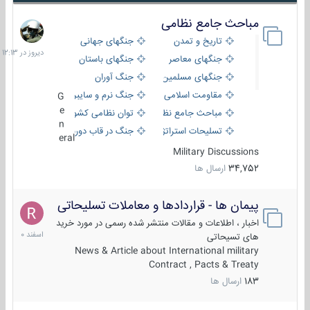
مباحث جامع نظامی
دیروز
در
تاریخ و تمدن
جنگهای جهانی
12:13
جنگهای معاصر
جنگهای باستان
جنگهای مسلمین
جنگ آوران
مقاومت اسلامی
جنگ نرم و سایبری
G
e
مباحث جامع نظامی
توان نظامی کشورها
n
تسلیحات استراتژیک
جنگ در قاب دوربین
eral
Military Discussions
34,752
ارسال ها
پیمان ها - قراردادها و معاملات تسلیحاتی
7
اسفند
اخبار ، اطلاعات و مقالات منتشر شده رسمی در مورد خرید
1400
های تسیحاتی
News & Article about International military
Contract , Pacts & Treaty
183
ارسال ها