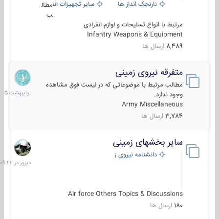
نارنجک انداز ها
سایر تجهیزات انفرادی
مطال
ب
مرتبط با انواع تسلیحات و لوازم انفرادی
Infantry Weapons & Equipment
8,489
ارسال ها
متفرقه نیروی زمینی
27
اردیبهش
مطالب مرتبط با موضوعاتی که در لیست فوق مشاهده
1405
وجود ندارد.
Army Miscellaneous
3,784
ارسال ها
سایر بخشهای زمینی
دیروز
در
دانشنامه نیروی زمینی
09:22
Air force Others Topics & Discussions
180
ارسال ها