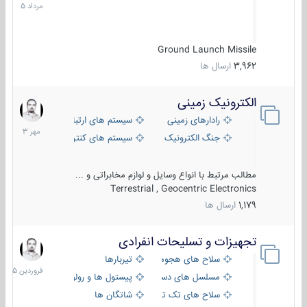
1405
Ground Launch Missile
3,962
ارسال ها
الکترونیک زمینی
1
مهر
رادارهای زمینی
سیستم های ارتباطی و جمع آوری اطلاع
1403
جنگ الکترونیک
سیستم های کنترل آتش و تجهیزات الکتر
مطالب مرتبط با انواع وسایل و لوازم مخابراتی و ...
Terrestrial , Geocentric Electronics
1,179
ارسال ها
تجهیزات و تسلیحات انفرادی
17
فروردین
سلاح های هجومی
تیربارها
1405
مسلسل های دستی
پیستول ها و رولورها
سلاح های تک تیر اندازی
شاتگان ها