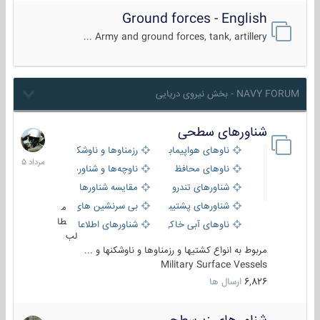
Ground forces - English
Army and ground forces, tank, artillery ...
NAVY FORUM - بخش نیروی دریایی
شناورهای سطحی
2
مرداد
ناوهای هواپیمابر و بالگرد بر
رزمناوها و ناوشکن‌ها
1405
ناوهای محافظ
ناوچه‌ها و شناورهای گشتی
شناورهای تندرو
مقایسه شناورها
شناورهای پشتیبانی
بی سرنشین های دریایی
م
طا
ناوهای آبی خاکی و نیروبر
شناورهای اطلاعاتی و جاسوسی
لب
مربوط به انواع کشتیها و رزمناوها و ناوشکنها و ...
Military Surface Vessels
6,826
ارسال ها