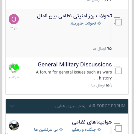
4,637
ارسال ها
تحولات روز امنیتی نظامی بین الملل
21
آذر
تحولات خاورمیانه
1403
95
ارسال ها
General Military Discussions
10
خرداد
A forum for general issues such as wars
1400
history ...
159
ارسال ها
AIR FORCE FORUM - بخش نیروی هوایی
هواپیماهای نظامی
دیروز
در
جنگنده و رهگیر
بی سرنشین ها
10:51