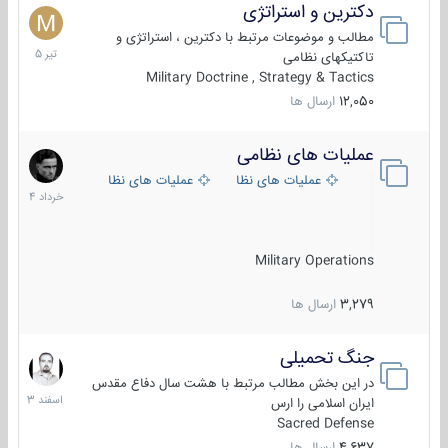
دکترین و استراتژی
27
تیر
مطالب و موضوعات مرتبط با دکترین ، استراتژی و
1405
تاکتیکهای نظامی
Military Doctrine , Strategy & Tactics
12,050
ارسال ها
عملیات های نظامی
5
خرداد
عملیات های نظامی ایران
عملیات های نظامی خارجی
1404
Military Operations
3,279
ارسال ها
جنگ تحمیلی
20
اسفند
در این بخش مطالب مرتبط با هشت سال دفاع مقدس
1403
ایران اسلامی را ارس
Sacred Defense