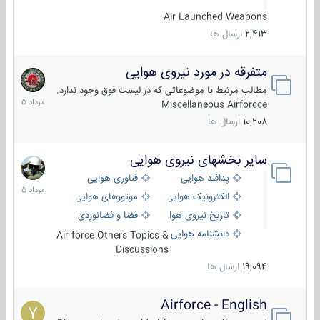
Air Launched Weapons
2,413
ارسال ها
متفرقه در مورد نیروی هوایی
7
مرداد
مطالب مرتبط با موضوعاتی که در لیست فوق وجود ندارد.
1405
Miscellaneous Airforcce
10,208
ارسال ها
سایر بخشهای نیروی هوایی
2
مرداد
پدافند هوایی
فناوری هوایی
1405
الکترونیک هوایی
موتورهای هوایی
تاریخ نیروی هوایی
فضا و فضانوردی
دانشنامه هوایی
Air force Others Topics &
Discussions
19,094
ارسال ها
Airforce - English
15