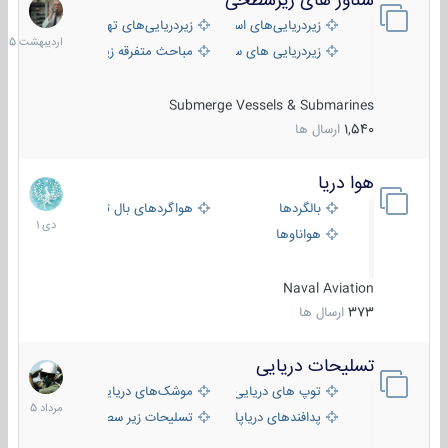
شناور های زیرسطحی
31
اردیبهش
زیردریایی‌های استراتژیک
زیردریایی‌های تهاجمی
1405
زیردریایی های سبک
مباحث متفرقه زیرسطحی
Submerge Vessels & Submarines
1,540
ارسال ها
هوا دریا
12
دی
بالگردها
هواگردهای بال ثابت
1401
هواناوها
Naval Aviation
373
ارسال ها
تسلیحات دریایی
2
مرداد
توپ های دریایی
موشک‌های دریایی
1405
پدافندهای دریاپایه
تسلیحات زیر سطحی