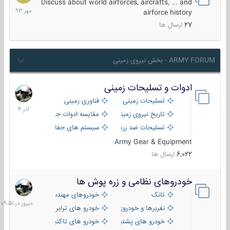
مهر
Discuss about world airforces, aircrafts, ... and
1393
airforce history
27
ارسال ها
ARMY FORUM - بخش نیروی زمینی
ادوات و تسلیحات زمینی
21
آذر
تسلیحات زمینی
فناوری زمینی
1404
تاریخ نیروی زمینی
مقایسه ادوات جنگی
تسلیحات ضد زره
سیستم های حفاظت فعال
Army Gear & Equipment
6,022
ارسال ها
خودروهای نظامی و زره پوش ها
دیروز
در
تانک
خودروهای مهندسی
09:51
نفربرها و خودروی های رزمی پیاده نظام
خودرو های ترابری نظامی
خودرو های پشتیبانی آتش ، شناسایی و ضد تانک
خودرو های تاکتیکی نظامی