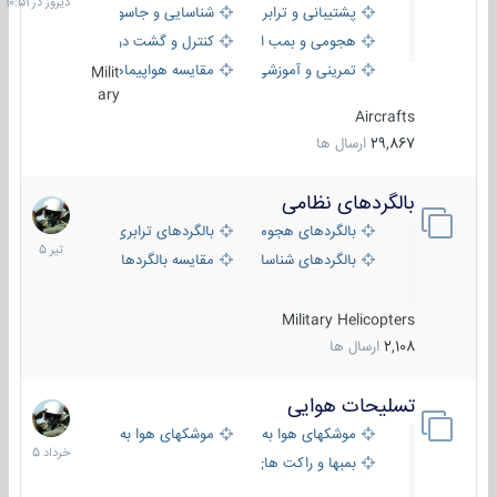
پشتیبانی و ترابری
شناسایی و جاسوسی
هجومی و بمب افکن
کنترل و گشت دریایی
تمرینی و آموزشی
مقایسه هواپیماها
Milit
ary
Aircrafts
29,867
ارسال ها
بالگردهای نظامی
22
تیر
بالگردهای هجومی
بالگردهای ترابری
1405
بالگردهای شناسایی
مقایسه بالگردها
Military Helicopters
2,108
ارسال ها
تسلیحات هوایی
30
خرداد
موشکهای هوا به هوا
موشکهای هوا به سطح
1405
بمبها و راکت های هوایی