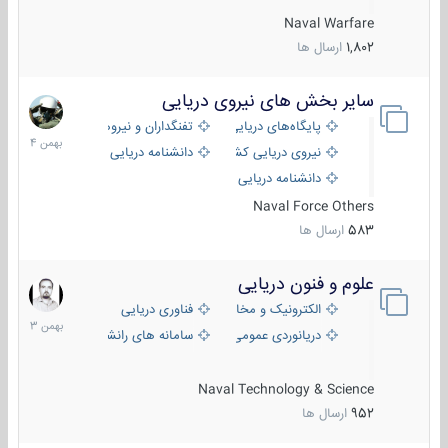
Naval Warfare
1,802
ارسال ها
سایر بخش های نیروی دریایی
22
بهمن
پایگاه‌های دریایی
تفنگداران و نیروهای ویژه‌ی دریایی
1404
نیروی دریایی کشورهای مختلف
دانشنامه دریایی
دانشنامه دریایی کپی
Naval Force Others
583
ارسال ها
علوم و فنون دریایی
6
بهمن
الکترونیک و مخابرات دریایی
فناوری دریایی
1403
دریانوردی عمومی
سامانه های رانشی دریایی
Naval Technology & Science
952
ارسال ها