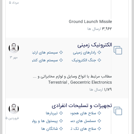
1405
Ground Launch Missile
3,962
ارسال ها
الکترونیک زمینی
1
مهر
رادارهای زمینی
سیستم های ارتباطی و جمع آوری اطلاع
1403
جنگ الکترونیک
سیستم های کنترل آتش و تجهیزات الکتر
مطالب مرتبط با انواع وسایل و لوازم مخابراتی و ...
Terrestrial , Geocentric Electronics
1,179
ارسال ها
تجهیزات و تسلیحات انفرادی
17
فروردین
سلاح های هجومی
تیربارها
1405
مسلسل های دستی
پیستول ها و رولورها
سلاح های تک تیر اندازی
شاتگان ها