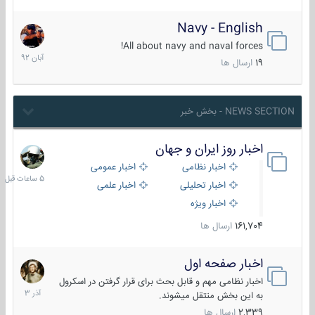
Navy - English
22
آبان
All about navy and naval forces!
1392
19
ارسال ها
NEWS SECTION - بخش خبر
اخبار روز ایران و جهان
5
ساعات
اخبار نظامی
اخبار عمومی
قبل
اخبار تحلیلی
اخبار علمی
اخبار ویژه
161,704
ارسال ها
اخبار صفحه اول
7
آذر
اخبار نظامی مهم و قابل بحث برای قرار گرفتن در اسکرول
1403
به این بخش منتقل میشوند.
2,339
ارسال ها