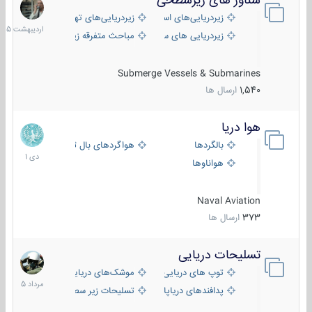
شناور های زیرسطحی
31
اردیبهش
زیردریایی‌های استراتژیک
زیردریایی‌های تهاجمی
1405
زیردریایی های سبک
مباحث متفرقه زیرسطحی
Submerge Vessels & Submarines
1,540
ارسال ها
هوا دریا
12
دی
بالگردها
هواگردهای بال ثابت
1401
هواناوها
Naval Aviation
373
ارسال ها
تسلیحات دریایی
2
مرداد
توپ های دریایی
موشک‌های دریایی
1405
پدافندهای دریاپایه
تسلیحات زیر سطحی