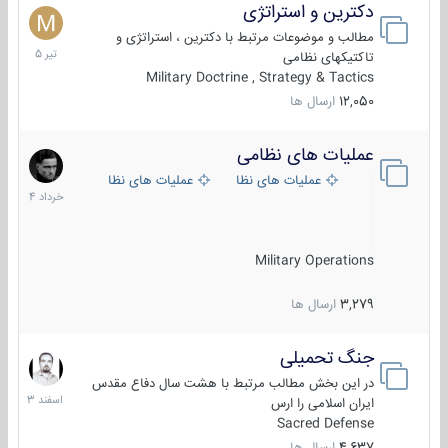
دکترین و استراتژی
27
تیر
مطالب و موضوعات مرتبط با دکترین ، استراتژی و
1405
تاکتیکهای نظامی
Military Doctrine , Strategy & Tactics
12,050
ارسال ها
عملیات های نظامی
5
خرداد
عملیات های نظامی ایران
عملیات های نظامی خارجی
1404
Military Operations
3,279
ارسال ها
جنگ تحمیلی
20
اسفند
در این بخش مطالب مرتبط با هشت سال دفاع مقدس
1403
ایران اسلامی را ارس
Sacred Defense