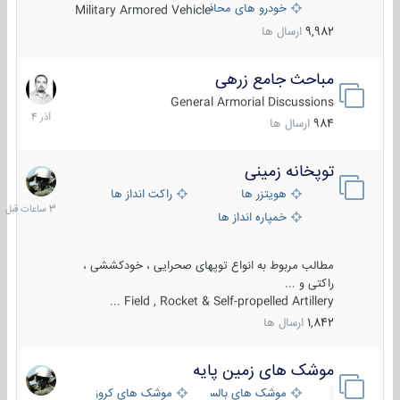
خودرو های محافظت شده
Military Armored Vehicle
9,982
ارسال ها
مباحث جامع زرهی
7
آذر
General Armorial Discussions
1404
984
ارسال ها
توپخانه زمینی
3
ساعات
هویتزر ها
راکت انداز ها
قبل
خمپاره انداز ها
مطالب مربوط به انواع توپهای صحرایی ، خودکششی ،
راکتی و ...
Field , Rocket & Self-propelled Artillery ...
1,842
ارسال ها
موشک های زمین پایه
2
مرداد
موشک های بالستیک
موشک های کروز