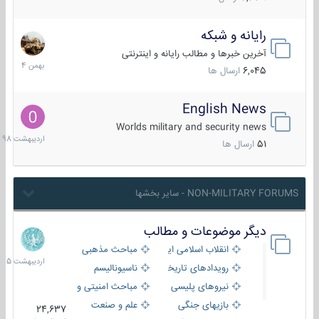
رایانه و شبکه
30
بهمن
آخرین خبرها و مطالب رایانه و اینترنتی
1404
6,045
ارسال ها
English News
10
اردیبهش
Worlds military and security news
1398
51
ارسال ها
NON-MILITARY FORUMS - سایر بخشها
دیگر موضوعات و مطالب
8
اردیبهش
انقلاب اسلامی ایران
مباحث مذهبی
1405
رویدادهای تاریخی و مذهبی
ناسیونالیسم
نیروهای پلیسی
مباحث امنیتی و اطلاعاتی
بازیهای جنگی
علم و صنعت
24,637