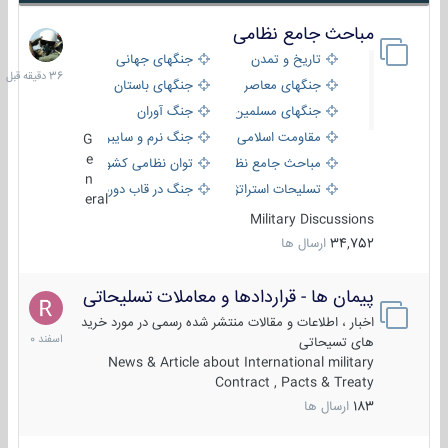
مباحث جامع نظامی
36
دقیقه
تاریخ و تمدن
جنگهای جهانی
قبل
جنگهای معاصر
جنگهای باستان
جنگهای مسلمین
جنگ آوران
مقاومت اسلامی
جنگ نرم و سایبری
G
e
مباحث جامع نظامی
توان نظامی کشورها
n
تسلیحات استراتژیک
جنگ در قاب دوربین
eral
Military Discussions
34,752
ارسال ها
پیمان ها - قراردادها و معاملات تسلیحاتی
7
اسفند
اخبار ، اطلاعات و مقالات منتشر شده رسمی در مورد خرید
1400
های تسیحاتی
News & Article about International military
Contract , Pacts & Treaty
183
ارسال ها