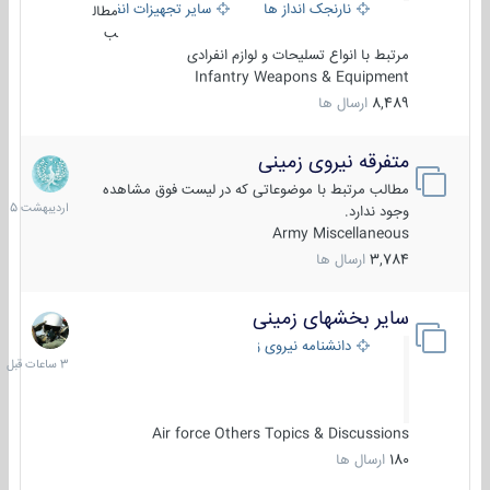
نارنجک انداز ها
سایر تجهیزات انفرادی
مطال
ب
مرتبط با انواع تسلیحات و لوازم انفرادی
Infantry Weapons & Equipment
8,489
ارسال ها
متفرقه نیروی زمینی
27
اردیبهش
مطالب مرتبط با موضوعاتی که در لیست فوق مشاهده
1405
وجود ندارد.
Army Miscellaneous
3,784
ارسال ها
سایر بخشهای زمینی
3
ساعات
دانشنامه نیروی زمینی
قبل
Air force Others Topics & Discussions
180
ارسال ها