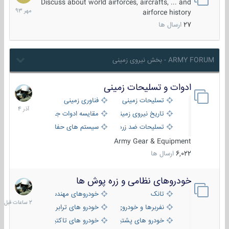
مهر
Discuss about world airforces, aircrafts, ... and
1393
airforce history
27
ارسال ها
ARMY FORUM - بخش نیروی زمینی
ادوات و تسلیحات زمینی
21
آذر
تسلیحات زمینی
فناوری زمینی
1404
تاریخ نیروی زمینی
مقایسه ادوات جنگی
تسلیحات ضد زره
سیستم های حفاظت فعال
Army Gear & Equipment
6,022
ارسال ها
خودروهای نظامی و زره پوش ها
2
ساعات
تانک
خودروهای مهندسی
قبل
نفربرها و خودروی های رزمی پیاده نظام
خودرو های ترابری نظامی
خودرو های پشتیبانی آتش ، شناسایی و ضد تانک
خودرو های تاکتیکی نظامی