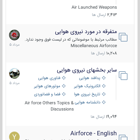
Air Launched Weapons
2,413
ارسال ها
متفرقه در مورد نیروی هوایی
7
مرداد
مطالب مرتبط با موضوعاتی که در لیست فوق وجود ندارد.
1405
Miscellaneous Airforcce
10,208
ارسال ها
سایر بخشهای نیروی هوایی
2
مرداد
پدافند هوایی
فناوری هوایی
1405
الکترونیک هوایی
موتورهای هوایی
تاریخ نیروی هوایی
فضا و فضانوردی
دانشنامه هوایی
Air force Others Topics &
Discussions
19,094
ارسال ها
Airforce - English
15