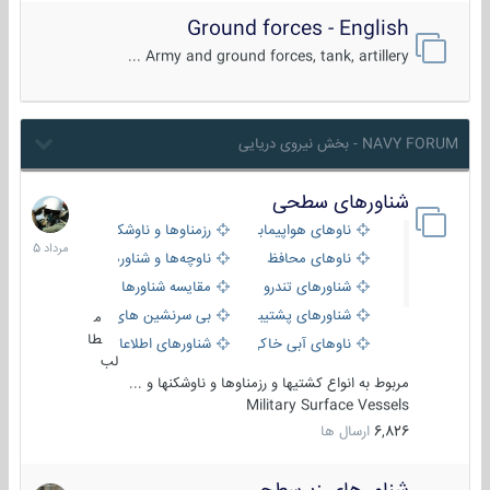
Ground forces - English
Army and ground forces, tank, artillery ...
NAVY FORUM - بخش نیروی دریایی
شناورهای سطحی
2
مرداد
ناوهای هواپیمابر و بالگرد بر
رزمناوها و ناوشکن‌ها
1405
ناوهای محافظ
ناوچه‌ها و شناورهای گشتی
شناورهای تندرو
مقایسه شناورها
شناورهای پشتیبانی
بی سرنشین های دریایی
م
طا
ناوهای آبی خاکی و نیروبر
شناورهای اطلاعاتی و جاسوسی
لب
مربوط به انواع کشتیها و رزمناوها و ناوشکنها و ...
Military Surface Vessels
6,826
ارسال ها