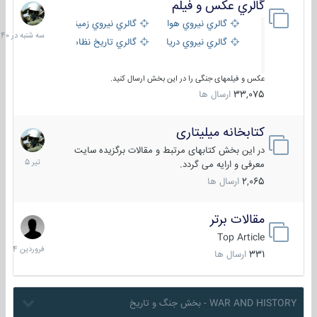
گالري عكس و فيلم
سه
شنبه
گالري نيروي هوايي
گالري نيروي زميني
در
گالري نيروي دريايي
گالري تاریخ نظامی
15:40
عکس و فیلمهای جنگی را در این بخش ارسال کنید.
33,075
ارسال ها
کتابخانه میلیتاری
16
تیر
در این بخش کتابهای مرتبط و مقالات برگزیده سایت
1405
معرفی و ارایه می گردد.
2,065
ارسال ها
مقالات برتر
29
فروردین
Top Article
1404
331
ارسال ها
WAR AND HISTORY - بخش جنگ و تاریخ