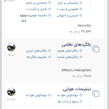
پشتیبانی و ترابری
شناسایی و جاسوسی
هجومی و بمب افکن
کنترل و گشت دریایی
تمرینی و آموزشی
مقایسه هواپیماها
Milit
ary
Aircrafts
29,867
ارسال ها
بالگردهای نظامی
22
تیر
بالگردهای هجومی
بالگردهای ترابری
1405
بالگردهای شناسایی
مقایسه بالگردها
Military Helicopters
2,108
ارسال ها
تسلیحات هوایی
30
خرداد
موشکهای هوا به هوا
موشکهای هوا به سطح
1405
بمبها و راکت های هوایی