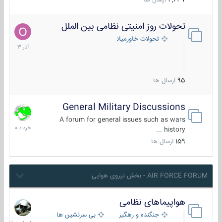
4,637
ارسال ها
تحولات روز امنیتی نظامی بین الملل
21
آذر
تحولات خاورمیانه
1403
95
ارسال ها
General Military Discussions
10
خرداد
A forum for general issues such as wars
1400
history ...
159
ارسال ها
AIR FORCE FORUM - بخش نیروی هوایی
هواپیماهای نظامی
1
ساعت
جنگنده و رهگیر
بی سرنشین ها
قبل