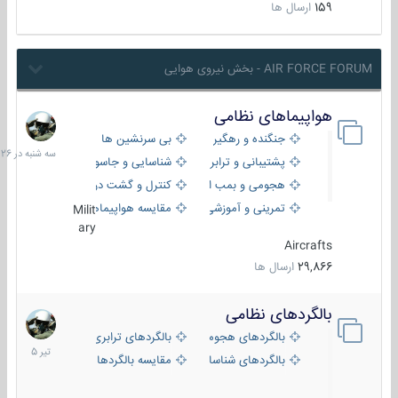
159
ارسال ها
AIR FORCE FORUM - بخش نیروی هوایی
هواپیماهای نظامی
سه
شنبه
جنگنده و رهگیر
بی سرنشین ها
در
پشتیبانی و ترابری
شناسایی و جاسوسی
18:26
هجومی و بمب افکن
کنترل و گشت دریایی
تمرینی و آموزشی
مقایسه هواپیماها
Milit
ary
Aircrafts
29,866
ارسال ها
بالگردهای نظامی
22
تیر
بالگردهای هجومی
بالگردهای ترابری
1405
بالگردهای شناسایی
مقایسه بالگردها