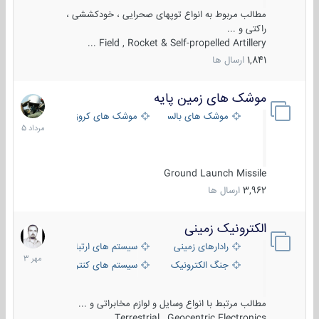
مطالب مربوط به انواع توپهای صحرایی ، خودکششی ،
راکتی و ...
Field , Rocket & Self-propelled Artillery ...
1,841
ارسال ها
موشک های زمین پایه
2
مرداد
موشک های بالستیک
موشک های کروز
1405
Ground Launch Missile
3,962
ارسال ها
الکترونیک زمینی
1
مهر
رادارهای زمینی
سیستم های ارتباطی و جمع آوری اطلاع
1403
جنگ الکترونیک
سیستم های کنترل آتش و تجهیزات الکتر
مطالب مرتبط با انواع وسایل و لوازم مخابراتی و ...
Terrestrial , Geocentric Electronics