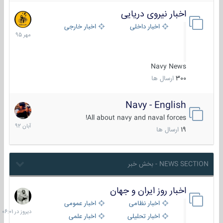
اخبار نیروی دریایی
27
مهر
اخبار داخلی
اخبار خارجی
1395
Navy News
300
ارسال ها
Navy - English
22
آبان
All about navy and naval forces!
1392
19
ارسال ها
NEWS SECTION - بخش خبر
اخبار روز ایران و جهان
دیروز
در
اخبار نظامی
اخبار عمومی
06:01
اخبار تحلیلی
اخبار علمی