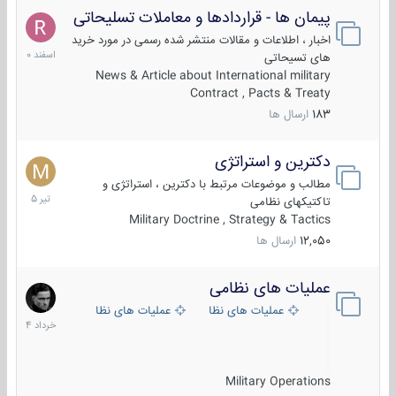
پیمان ها - قراردادها و معاملات تسلیحاتی
7
اسفند
اخبار ، اطلاعات و مقالات منتشر شده رسمی در مورد خرید
1400
های تسیحاتی
News & Article about International military
Contract , Pacts & Treaty
183
ارسال ها
دکترین و استراتژی
27
تیر
مطالب و موضوعات مرتبط با دکترین ، استراتژی و
1405
تاکتیکهای نظامی
Military Doctrine , Strategy & Tactics
12,050
ارسال ها
عملیات های نظامی
5
خرداد
عملیات های نظامی ایران
عملیات های نظامی خارجی
1404
Military Operations