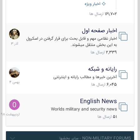
اخبار ویژه
161,702
ارسال ها
اخبار صفحه اول
7
آذر
اخبار نظامی مهم و قابل بحث برای قرار گرفتن در اسکرول
1403
به این بخش منتقل میشوند.
2,339
ارسال ها
رایانه و شبکه
30
بهمن
آخرین خبرها و مطالب رایانه و اینترنتی
1404
6,045
ارسال ها
English News
10
اردیبهش
Worlds military and security news
1398
51
ارسال ها
NON-MILITARY FORUMS - سایر بخشها