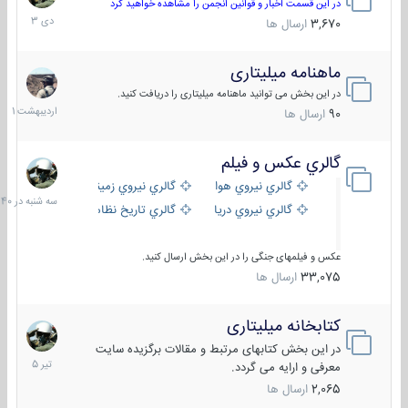
دی
در این قسمت اخبار و قوانین انجمن را مشاهده خواهید کرد
1403
3,670
ارسال ها
ماهنامه میلیتاری
30
اردیبهش
در این بخش می توانید ماهنامه میلیتاری را دریافت کنید.
1401
90
ارسال ها
گالري عكس و فيلم
سه
شنبه
گالري نيروي هوايي
گالري نيروي زميني
در
گالري نيروي دريايي
گالري تاریخ نظامی
15:40
عکس و فیلمهای جنگی را در این بخش ارسال کنید.
33,075
ارسال ها
کتابخانه میلیتاری
16
تیر
در این بخش کتابهای مرتبط و مقالات برگزیده سایت
1405
معرفی و ارایه می گردد.
2,065
ارسال ها