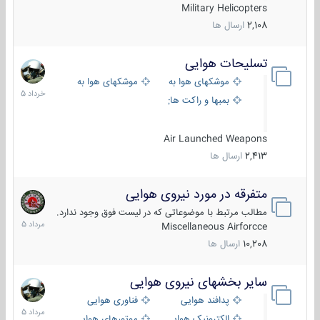
Military Helicopters
2,108
ارسال ها
تسلیحات هوایی
30
خرداد
موشکهای هوا به هوا
موشکهای هوا به سطح
1405
بمبها و راکت های هوایی
Air Launched Weapons
2,413
ارسال ها
متفرقه در مورد نیروی هوایی
7
مرداد
مطالب مرتبط با موضوعاتی که در لیست فوق وجود ندارد.
1405
Miscellaneous Airforcce
10,208
ارسال ها
سایر بخشهای نیروی هوایی
2
مرداد
پدافند هوایی
فناوری هوایی
1405
الکترونیک هوایی
موتورهای هوایی