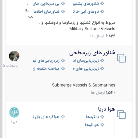
شناورهای پشتیبانی
بی سرنشین های دریایی
م
طا
ناوهای آبی خاکی و نیروبر
شناورهای اطلاعاتی و جاسوسی
لب
مربوط به انواع کشتیها و رزمناوها و ناوشکنها و ...
Military Surface Vessels
6,826
ارسال ها
شناور های زیرسطحی
31
اردیبهش
زیردریایی‌های استراتژیک
زیردریایی‌های تهاجمی
1405
زیردریایی های سبک
مباحث متفرقه زیرسطحی
Submerge Vessels & Submarines
1,540
ارسال ها
هوا دریا
12
دی
بالگردها
هواگردهای بال ثابت
1401
هواناوها