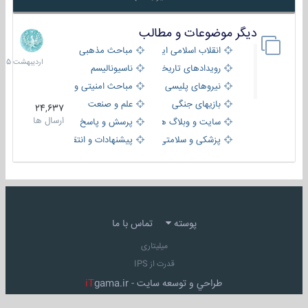
دیگر موضوعات و مطالب
8
اردیبهش
انقلاب اسلامی ایران
مباحث مذهبی
1405
رویدادهای تاریخی و مذهبی
ناسیونالیسم
نیروهای پلیسی
مباحث امنیتی و اطلاعاتی
بازیهای جنگی
علم و صنعت
24,637
ارسال ها
سایت و وبلاگ ها
پرسش و پاسخ
پزشکی و سلامتی
پیشنهادات و انتقادات
پوسته
تماس با ما
میلیتاری
قدرت از IPS
طراحي و توسعه سايت -
gama.ir
iT