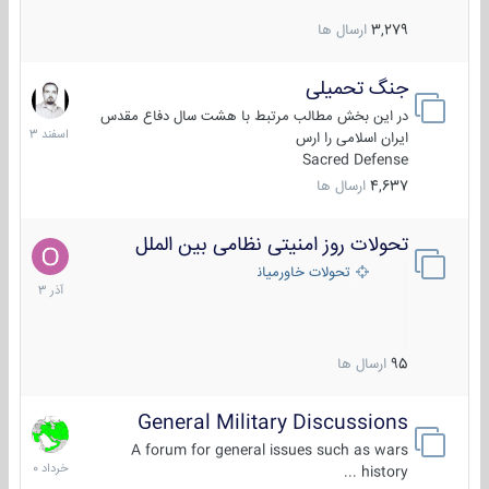
3,279
ارسال ها
جنگ تحمیلی
20
اسفند
در این بخش مطالب مرتبط با هشت سال دفاع مقدس
1403
ایران اسلامی را ارس
Sacred Defense
4,637
ارسال ها
تحولات روز امنیتی نظامی بین الملل
21
آذر
تحولات خاورمیانه
1403
95
ارسال ها
General Military Discussions
10
خرداد
A forum for general issues such as wars
1400
history ...