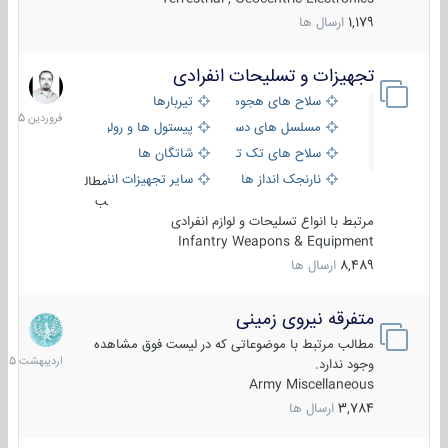
1,179
ارسال ها
تجهیزات و تسلیحات انفرادی
17
فروردین
سلاح های هجومی
تیربارها
1405
مسلسل های دستی
پیستول ها و رولورها
سلاح های تک تیر اندازی
شاتگان ها
نارنجک انداز ها
سایر تجهیزات انفرادی
مطال
ب
مرتبط با انواع تسلیحات و لوازم انفرادی
Infantry Weapons & Equipment
8,489
ارسال ها
متفرقه نیروی زمینی
27
اردیبهش
مطالب مرتبط با موضوعاتی که در لیست فوق مشاهده
1405
وجود ندارد.
Army Miscellaneous
3,784
ارسال ها