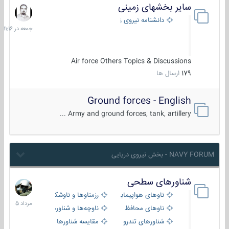
سایر بخشهای زمینی
جمعه
در
دانشنامه نیروی زمینی
11:16
Air force Others Topics & Discussions
179
ارسال ها
Ground forces - English
Army and ground forces, tank, artillery ...
NAVY FORUM - بخش نیروی دریایی
شناورهای سطحی
2
مرداد
ناوهای هواپیمابر و بالگرد بر
رزمناوها و ناوشکن‌ها
1405
ناوهای محافظ
ناوچه‌ها و شناورهای گشتی
شناورهای تندرو
مقایسه شناورها