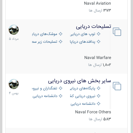
Naval Aviation
373
ارسال ها
تسلیحات دریایی
2
مرداد
توپ های دریایی
موشک‌های دریایی
1405
پدافندهای دریاپایه
تسلیحات زیر سطحی
Naval Warfare
1,802
ارسال ها
سایر بخش های نیروی دریایی
22
بهمن
پایگاه‌های دریایی
تفنگداران و نیروهای ویژه‌ی دریایی
1404
نیروی دریایی کشورهای مختلف
دانشنامه دریایی
دانشنامه دریایی کپی
Naval Force Others
583
ارسال ها