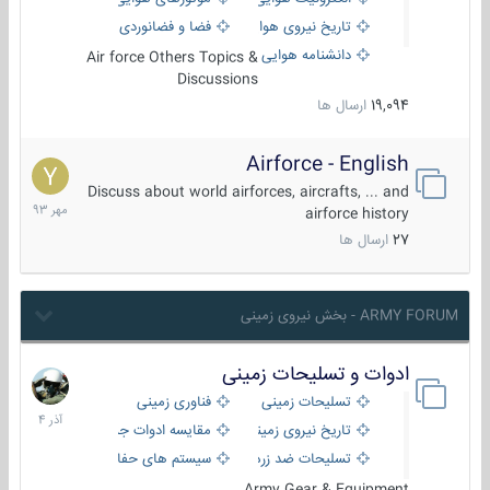
تاریخ نیروی هوایی
فضا و فضانوردی
دانشنامه هوایی
Air force Others Topics &
Discussions
19,094
ارسال ها
Airforce - English
15
مهر
Discuss about world airforces, aircrafts, ... and
1393
airforce history
27
ارسال ها
ARMY FORUM - بخش نیروی زمینی
ادوات و تسلیحات زمینی
21
آذر
تسلیحات زمینی
فناوری زمینی
1404
تاریخ نیروی زمینی
مقایسه ادوات جنگی
تسلیحات ضد زره
سیستم های حفاظت فعال
Army Gear & Equipment