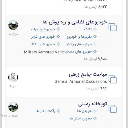
6,022
ارسال ها
خودروهای نظامی و زره پوش ها
2
مرداد
تانک
خودروهای مهندسی
1405
نفربرها و خودروی های رزمی پیاده نظام
خودرو های ترابری نظامی
خودرو های پشتیبانی آتش ، شناسایی و ضد تانک
خودرو های تاکتیکی نظامی
خودرو های محافظت شده
Military Armored Vehicle
9,980
ارسال ها
مباحث جامع زرهی
7
آذر
General Armorial Discussions
1404
984
ارسال ها
توپخانه زمینی
جمعه
در
هویتزر ها
راکت انداز ها
11:08
خمپاره انداز ها