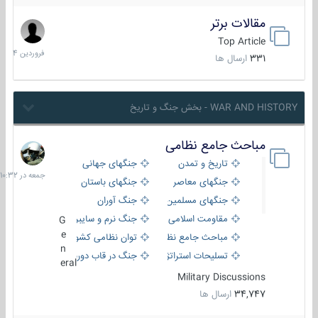
مقالات برتر
29
فروردین
Top Article
1404
331
ارسال ها
WAR AND HISTORY - بخش جنگ و تاریخ
مباحث جامع نظامی
جمعه
در
تاریخ و تمدن
جنگهای جهانی
10:32
جنگهای معاصر
جنگهای باستان
جنگهای مسلمین
جنگ آوران
مقاومت اسلامی
جنگ نرم و سایبری
G
e
مباحث جامع نظامی
توان نظامی کشورها
n
تسلیحات استراتژیک
جنگ در قاب دوربین
eral
Military Discussions
34,747
ارسال ها