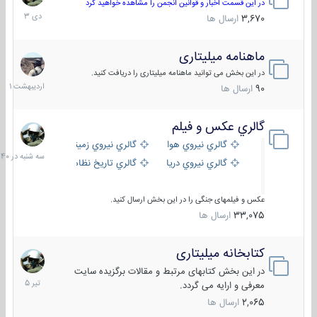
دی
در این قسمت اخبار و قوانین انجمن را مشاهده خواهید کرد
1403
3,670
ارسال ها
ماهنامه میلیتاری
30
اردیبهش
در این بخش می توانید ماهنامه میلیتاری را دریافت کنید.
1401
90
ارسال ها
گالري عكس و فيلم
سه
شنبه
گالري نيروي هوايي
گالري نيروي زميني
در
گالري نيروي دريايي
گالري تاریخ نظامی
15:40
عکس و فیلمهای جنگی را در این بخش ارسال کنید.
33,075
ارسال ها
کتابخانه میلیتاری
16
تیر
در این بخش کتابهای مرتبط و مقالات برگزیده سایت
1405
معرفی و ارایه می گردد.
2,065
ارسال ها