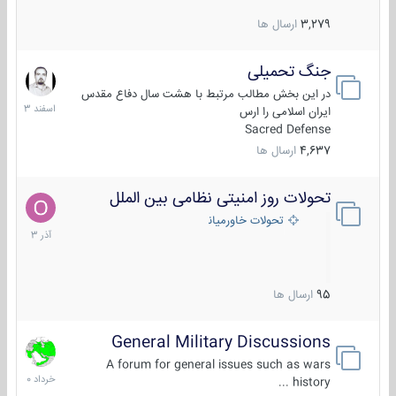
3,279
ارسال ها
جنگ تحمیلی
20
اسفند
در این بخش مطالب مرتبط با هشت سال دفاع مقدس
1403
ایران اسلامی را ارس
Sacred Defense
4,637
ارسال ها
تحولات روز امنیتی نظامی بین الملل
21
آذر
تحولات خاورمیانه
1403
95
ارسال ها
General Military Discussions
10
خرداد
A forum for general issues such as wars
1400
history ...