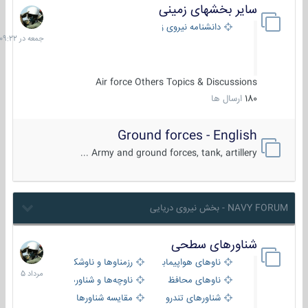
سایر بخشهای زمینی
جمعه
در
دانشنامه نیروی زمینی
09:22
Air force Others Topics & Discussions
180
ارسال ها
Ground forces - English
Army and ground forces, tank, artillery ...
NAVY FORUM - بخش نیروی دریایی
شناورهای سطحی
2
مرداد
ناوهای هواپیمابر و بالگرد بر
رزمناوها و ناوشکن‌ها
1405
ناوهای محافظ
ناوچه‌ها و شناورهای گشتی
شناورهای تندرو
مقایسه شناورها