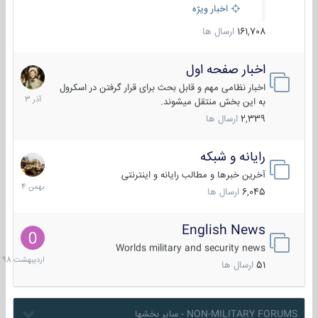
اخبار ویژه
161,708
ارسال ها
اخبار صفحه اول
7
آذر
اخبار نظامی مهم و قابل بحث برای قرار گرفتن در اسکرول
1403
به این بخش منتقل میشوند.
2,339
ارسال ها
رایانه و شبکه
30
بهمن
آخرین خبرها و مطالب رایانه و اینترنتی
1404
6,045
ارسال ها
English News
10
اردیبهش
Worlds military and security news
1398
51
ارسال ها
NON-MILITARY FORUMS - سایر بخشها