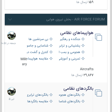
159
ارسال ها
AIR FORCE FORUM - بخش نیروی هوایی
هواپیماهای نظامی
جمعه
در
جنگنده و رهگیر
بی سرنشین ها
10:51
پشتیبانی و ترابری
شناسایی و جاسوسی
هجومی و بمب افکن
کنترل و گشت دریایی
تمرینی و آموزشی
مقایسه هواپیماها
Milit
ary
Aircrafts
29,867
ارسال ها
بالگردهای نظامی
22
تیر
بالگردهای هجومی
بالگردهای ترابری
1405
بالگردهای شناسایی
مقایسه بالگردها