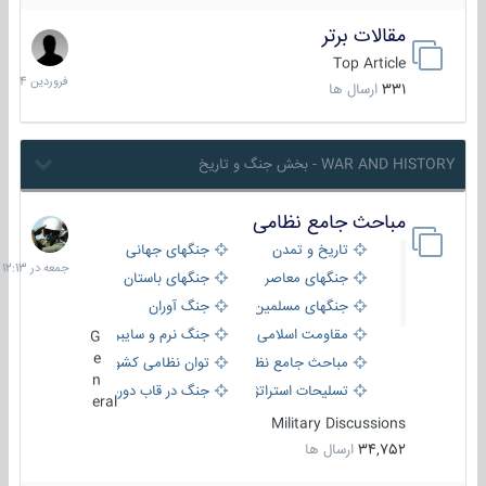
مقالات برتر
29
فروردین
Top Article
1404
331
ارسال ها
WAR AND HISTORY - بخش جنگ و تاریخ
مباحث جامع نظامی
جمعه
در
تاریخ و تمدن
جنگهای جهانی
12:13
جنگهای معاصر
جنگهای باستان
جنگهای مسلمین
جنگ آوران
مقاومت اسلامی
جنگ نرم و سایبری
G
e
مباحث جامع نظامی
توان نظامی کشورها
n
تسلیحات استراتژیک
جنگ در قاب دوربین
eral
Military Discussions
34,752
ارسال ها