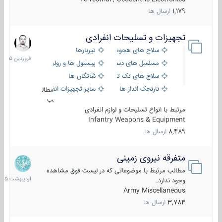
1,179
ارسال ها
تجهیزات و تسلیحات انفرادی
17
فروردین
سلاح های هجومی
تیربارها
1405
مسلسل های دستی
پیستول ها و رولورها
سلاح های تک تیر اندازی
شاتگان ها
نارنجک انداز ها
سایر تجهیزات انفرادی
مطال
ب
مرتبط با انواع تسلیحات و لوازم انفرادی
Infantry Weapons & Equipment
8,489
ارسال ها
متفرقه نیروی زمینی
27
اردیبهش
مطالب مرتبط با موضوعاتی که در لیست فوق مشاهده
1405
وجود ندارد.
Army Miscellaneous
3,784
ارسال ها