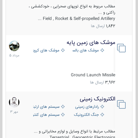
مطالب مربوط به انواع توپهای صحرایی ، خودکششی ،
راکتی و ...
Field , Rocket & Self-propelled Artillery ...
1,842
ارسال ها
موشک های زمین پایه
2
مرداد
موشک های بالستیک
موشک های کروز
1405
Ground Launch Missile
3,962
ارسال ها
الکترونیک زمینی
1
مهر
رادارهای زمینی
سیستم های ارتباطی و جمع آوری اطلاع
1403
جنگ الکترونیک
سیستم های کنترل آتش و تجهیزات الکتر
مطالب مرتبط با انواع وسایل و لوازم مخابراتی و ...
Terrestrial , Geocentric Electronics