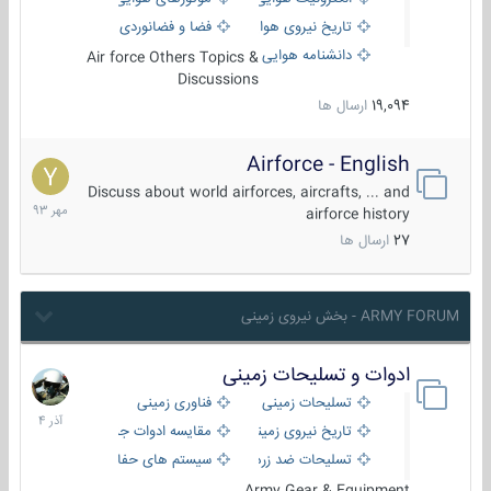
تاریخ نیروی هوایی
فضا و فضانوردی
دانشنامه هوایی
Air force Others Topics &
Discussions
19,094
ارسال ها
Airforce - English
15
مهر
Discuss about world airforces, aircrafts, ... and
1393
airforce history
27
ارسال ها
ARMY FORUM - بخش نیروی زمینی
ادوات و تسلیحات زمینی
21
آذر
تسلیحات زمینی
فناوری زمینی
1404
تاریخ نیروی زمینی
مقایسه ادوات جنگی
تسلیحات ضد زره
سیستم های حفاظت فعال
Army Gear & Equipment