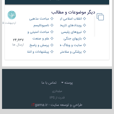
دیگر موضوعات و مطالب
8
اردیبهش
انقلاب اسلامی ایران
مباحث مذهبی
1405
رویدادهای تاریخی و مذهبی
ناسیونالیسم
نیروهای پلیسی
مباحث امنیتی و اطلاعاتی
بازیهای جنگی
علم و صنعت
24,637
ارسال ها
سایت و وبلاگ ها
پرسش و پاسخ
پزشکی و سلامتی
پیشنهادات و انتقادات
پوسته
تماس با ما
میلیتاری
قدرت از IPS
طراحي و توسعه سايت -
gama.ir
iT