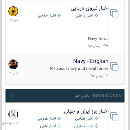
اخبار نیروی دریایی
27
مهر
اخبار داخلی
اخبار خارجی
1395
Navy News
300
ارسال ها
Navy - English
22
آبان
All about navy and naval forces!
1392
19
ارسال ها
NEWS SECTION - بخش خبر
اخبار روز ایران و جهان
28
دقیقه
اخبار نظامی
اخبار عمومی
قبل
اخبار تحلیلی
اخبار علمی