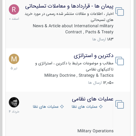
پیمان ها - قراردادها و معاملات تسلیحاتی
7
اسفند
اخبار ، اطلاعات و مقالات منتشر شده رسمی در مورد خرید
1400
های تسیحاتی
News & Article about International military
Contract , Pacts & Treaty
183
ارسال ها
دکترین و استراتژی
27
تیر
مطالب و موضوعات مرتبط با دکترین ، استراتژی و
1405
تاکتیکهای نظامی
Military Doctrine , Strategy & Tactics
12,050
ارسال ها
عملیات های نظامی
5
خرداد
عملیات های نظامی ایران
عملیات های نظامی خارجی
1404
Military Operations