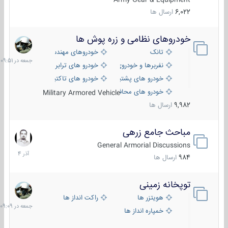
6,022
ارسال ها
خودروهای نظامی و زره پوش ها
جمعه
در
تانک
خودروهای مهندسی
09:51
نفربرها و خودروی های رزمی پیاده نظام
خودرو های ترابری نظامی
خودرو های پشتیبانی آتش ، شناسایی و ضد تانک
خودرو های تاکتیکی نظامی
خودرو های محافظت شده
Military Armored Vehicle
9,982
ارسال ها
مباحث جامع زرهی
7
آذر
General Armorial Discussions
1404
984
ارسال ها
توپخانه زمینی
جمعه
در
هویتزر ها
راکت انداز ها
09:09
خمپاره انداز ها