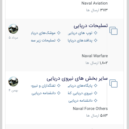
Naval Aviation
373
ارسال ها
تسلیحات دریایی
2
مرداد
توپ های دریایی
موشک‌های دریایی
1405
پدافندهای دریاپایه
تسلیحات زیر سطحی
Naval Warfare
1,802
ارسال ها
سایر بخش های نیروی دریایی
22
بهمن
پایگاه‌های دریایی
تفنگداران و نیروهای ویژه‌ی دریایی
1404
نیروی دریایی کشورهای مختلف
دانشنامه دریایی
دانشنامه دریایی کپی
Naval Force Others
583
ارسال ها