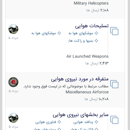
Military Helicopters
2,108
ارسال ها
تسلیحات هوایی
30
خرداد
موشکهای هوا به هوا
موشکهای هوا به سطح
1405
بمبها و راکت های هوایی
Air Launched Weapons
2,413
ارسال ها
متفرقه در مورد نیروی هوایی
7
مرداد
مطالب مرتبط با موضوعاتی که در لیست فوق وجود ندارد.
1405
Miscellaneous Airforcce
10,208
ارسال ها
سایر بخشهای نیروی هوایی
2
مرداد
پدافند هوایی
فناوری هوایی
1405
الکترونیک هوایی
موتورهای هوایی