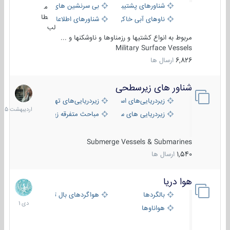
شناورهای پشتیبانی
بی سرنشین های دریایی
م
طا
ناوهای آبی خاکی و نیروبر
شناورهای اطلاعاتی و جاسوسی
لب
مربوط به انواع کشتیها و رزمناوها و ناوشکنها و ...
Military Surface Vessels
6,826
ارسال ها
شناور های زیرسطحی
31
اردیبهش
زیردریایی‌های استراتژیک
زیردریایی‌های تهاجمی
1405
زیردریایی های سبک
مباحث متفرقه زیرسطحی
Submerge Vessels & Submarines
1,540
ارسال ها
هوا دریا
12
دی
بالگردها
هواگردهای بال ثابت
1401
هواناوها