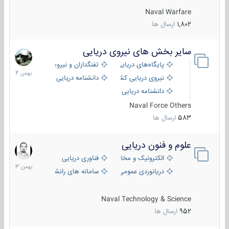
Naval Warfare
1,802
ارسال ها
سایر بخش های نیروی دریایی
22
بهمن
پایگاه‌های دریایی
تفنگداران و نیروهای ویژه‌ی دریایی
1404
نیروی دریایی کشورهای مختلف
دانشنامه دریایی
دانشنامه دریایی کپی
Naval Force Others
583
ارسال ها
علوم و فنون دریایی
6
بهمن
الکترونیک و مخابرات دریایی
فناوری دریایی
1403
دریانوردی عمومی
سامانه های رانشی دریایی
Naval Technology & Science
952
ارسال ها