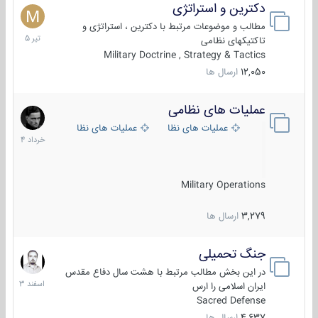
دکترین و استراتژی
27
تیر
مطالب و موضوعات مرتبط با دکترین ، استراتژی و
1405
تاکتیکهای نظامی
Military Doctrine , Strategy & Tactics
12,050
ارسال ها
عملیات های نظامی
5
خرداد
عملیات های نظامی ایران
عملیات های نظامی خارجی
1404
Military Operations
3,279
ارسال ها
جنگ تحمیلی
20
اسفند
در این بخش مطالب مرتبط با هشت سال دفاع مقدس
1403
ایران اسلامی را ارس
Sacred Defense