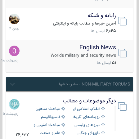
رایانه و شبکه
30
بهمن
آخرین خبرها و مطالب رایانه و اینترنتی
1404
6,045
ارسال ها
English News
10
اردیبهش
Worlds military and security news
1398
51
ارسال ها
NON-MILITARY FORUMS - سایر بخشها
دیگر موضوعات و مطالب
8
اردیبهش
انقلاب اسلامی ایران
مباحث مذهبی
1405
رویدادهای تاریخی و مذهبی
ناسیونالیسم
نیروهای پلیسی
مباحث امنیتی و اطلاعاتی
بازیهای جنگی
علم و صنعت
24,637