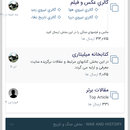
گالري عكس و فيلم
سه
شنبه
گالري نيروي هوايي
گالري نيروي زميني
در
گالري نيروي دريايي
گالري تاریخ نظامی
15:40
عکس و فیلمهای جنگی را در این بخش ارسال کنید.
33,075
ارسال ها
کتابخانه میلیتاری
16
تیر
در این بخش کتابهای مرتبط و مقالات برگزیده سایت
1405
معرفی و ارایه می گردد.
2,065
ارسال ها
مقالات برتر
29
فروردین
Top Article
1404
331
ارسال ها
WAR AND HISTORY - بخش جنگ و تاریخ