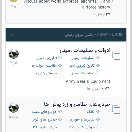
مهر
Discuss about world airforces, aircrafts, ... and
1393
airforce history
27
ارسال ها
ARMY FORUM - بخش نیروی زمینی
ادوات و تسلیحات زمینی
21
آذر
تسلیحات زمینی
فناوری زمینی
1404
تاریخ نیروی زمینی
مقایسه ادوات جنگی
تسلیحات ضد زره
سیستم های حفاظت فعال
Army Gear & Equipment
6,022
ارسال ها
خودروهای نظامی و زره پوش ها
2
مرداد
تانک
خودروهای مهندسی
1405
نفربرها و خودروی های رزمی پیاده نظام
خودرو های ترابری نظامی
خودرو های پشتیبانی آتش ، شناسایی و ضد تانک
خودرو های تاکتیکی نظامی