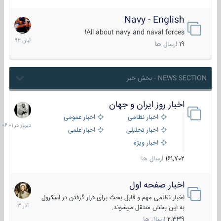
Navy - English
22
آبان
All about navy and naval forces!
1392
19
ارسال ها
NEWS SECTION - بخش خبر
اخبار روز ایران و جهان
دیروز
در
اخبار نظامی
اخبار عمومی
06:01
اخبار تحلیلی
اخبار علمی
اخبار ویژه
161,702
ارسال ها
اخبار صفحه اول
7
آذر
اخبار نظامی مهم و قابل بحث برای قرار گرفتن در اسکرول
1403
به این بخش منتقل میشوند.
2,339
ارسال ها