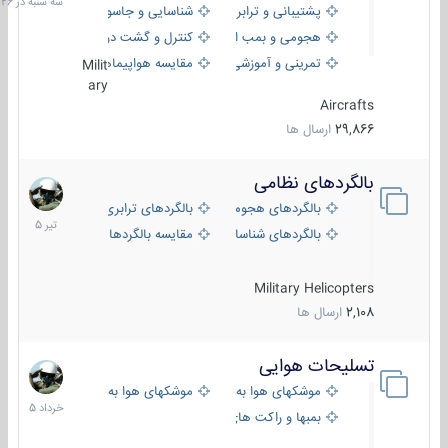
پشتیبانی و ترابری
شناسایی و جاسوسی
18:26
هجومی و بمب افکن
کنترل و گشت دریایی
تمرینی و آموزشی
مقایسه هواپیماها
Milit
ary
Aircrafts
29,866
ارسال ها
بالگردهای نظامی
22
تیر
بالگردهای هجومی
بالگردهای ترابری
1405
بالگردهای شناسایی
مقایسه بالگردها
Military Helicopters
2,108
ارسال ها
تسلیحات هوایی
30
خرداد
موشکهای هوا به هوا
موشکهای هوا به سطح
1405
بمبها و راکت های هوایی