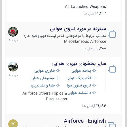
Air Launched Weapons
2,413
ارسال ها
متفرقه در مورد نیروی هوایی
7
مرداد
مطالب مرتبط با موضوعاتی که در لیست فوق وجود ندارد.
1405
Miscellaneous Airforcce
10,208
ارسال ها
سایر بخشهای نیروی هوایی
2
مرداد
پدافند هوایی
فناوری هوایی
1405
الکترونیک هوایی
موتورهای هوایی
تاریخ نیروی هوایی
فضا و فضانوردی
دانشنامه هوایی
Air force Others Topics &
Discussions
19,094
ارسال ها
Airforce - English
15