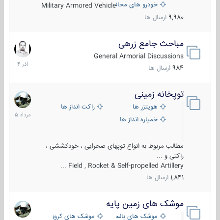
خودرو های محافظت شده
Military Armored Vehicle
9,980
ارسال ها
مباحث جامع زرهی
7
آذر
General Armorial Discussions
1404
984
ارسال ها
توپخانه زمینی
9
مرداد
هویتزر ها
راکت انداز ها
1405
خمپاره انداز ها
مطالب مربوط به انواع توپهای صحرایی ، خودکششی ،
راکتی و ...
Field , Rocket & Self-propelled Artillery ...
1,841
ارسال ها
موشک های زمین پایه
2
مرداد
موشک های بالستیک
موشک های کروز