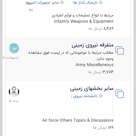
نارنجک انداز ها
سایر تجهیزات انفرادی
مطال
ب
مرتبط با انواع تسلیحات و لوازم انفرادی
Infantry Weapons & Equipment
8,489
ارسال ها
متفرقه نیروی زمینی
27
اردیبهش
مطالب مرتبط با موضوعاتی که در لیست فوق مشاهده
1405
وجود ندارد.
Army Miscellaneous
3,784
ارسال ها
سایر بخشهای زمینی
9
مرداد
دانشنامه نیروی زمینی
1405
Air force Others Topics & Discussions
179
ارسال ها