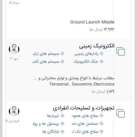
1405
Ground Launch Missile
3,962
ارسال ها
الکترونیک زمینی
1
مهر
رادارهای زمینی
سیستم های ارتباطی و جمع آوری اطلاع
1403
جنگ الکترونیک
سیستم های کنترل آتش و تجهیزات الکتر
مطالب مرتبط با انواع وسایل و لوازم مخابراتی و ...
Terrestrial , Geocentric Electronics
1,179
ارسال ها
تجهیزات و تسلیحات انفرادی
17
فروردین
سلاح های هجومی
تیربارها
1405
مسلسل های دستی
پیستول ها و رولورها
سلاح های تک تیر اندازی
شاتگان ها