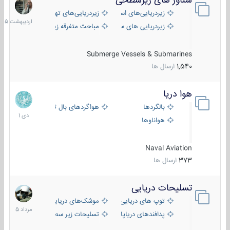
شناور های زیرسطحی
31
اردیبهش
زیردریایی‌های استراتژیک
زیردریایی‌های تهاجمی
1405
زیردریایی های سبک
مباحث متفرقه زیرسطحی
Submerge Vessels & Submarines
1,540
ارسال ها
هوا دریا
12
دی
بالگردها
هواگردهای بال ثابت
1401
هواناوها
Naval Aviation
373
ارسال ها
تسلیحات دریایی
2
مرداد
توپ های دریایی
موشک‌های دریایی
1405
پدافندهای دریاپایه
تسلیحات زیر سطحی