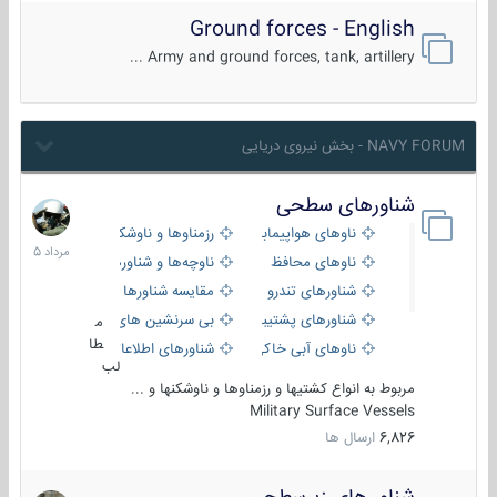
Ground forces - English
Army and ground forces, tank, artillery ...
NAVY FORUM - بخش نیروی دریایی
شناورهای سطحی
2
مرداد
ناوهای هواپیمابر و بالگرد بر
رزمناوها و ناوشکن‌ها
1405
ناوهای محافظ
ناوچه‌ها و شناورهای گشتی
شناورهای تندرو
مقایسه شناورها
شناورهای پشتیبانی
بی سرنشین های دریایی
م
طا
ناوهای آبی خاکی و نیروبر
شناورهای اطلاعاتی و جاسوسی
لب
مربوط به انواع کشتیها و رزمناوها و ناوشکنها و ...
Military Surface Vessels
6,826
ارسال ها