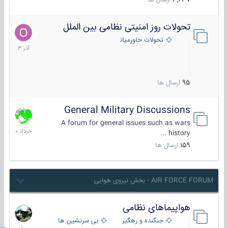
4,637
ارسال ها
تحولات روز امنیتی نظامی بین الملل
21
آذر
تحولات خاورمیانه
1403
95
ارسال ها
General Military Discussions
10
خرداد
A forum for general issues such as wars
1400
history ...
159
ارسال ها
AIR FORCE FORUM - بخش نیروی هوایی
هواپیماهای نظامی
سه
شنبه
جنگنده و رهگیر
بی سرنشین ها
در