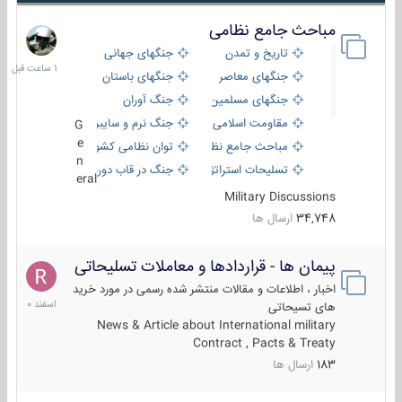
مباحث جامع نظامی
1
ساعت
تاریخ و تمدن
جنگهای جهانی
قبل
جنگهای معاصر
جنگهای باستان
جنگهای مسلمین
جنگ آوران
مقاومت اسلامی
جنگ نرم و سایبری
G
e
مباحث جامع نظامی
توان نظامی کشورها
n
تسلیحات استراتژیک
جنگ در قاب دوربین
eral
Military Discussions
34,748
ارسال ها
پیمان ها - قراردادها و معاملات تسلیحاتی
7
اسفند
اخبار ، اطلاعات و مقالات منتشر شده رسمی در مورد خرید
1400
های تسیحاتی
News & Article about International military
Contract , Pacts & Treaty
183
ارسال ها