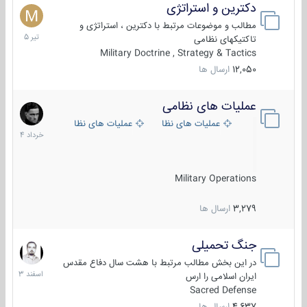
دکترین و استراتژی
27
تیر
مطالب و موضوعات مرتبط با دکترین ، استراتژی و
1405
تاکتیکهای نظامی
Military Doctrine , Strategy & Tactics
12,050
ارسال ها
عملیات های نظامی
5
خرداد
عملیات های نظامی ایران
عملیات های نظامی خارجی
1404
Military Operations
3,279
ارسال ها
جنگ تحمیلی
20
اسفند
در این بخش مطالب مرتبط با هشت سال دفاع مقدس
1403
ایران اسلامی را ارس
Sacred Defense