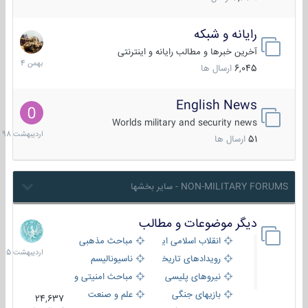
رایانه و شبکه
30
بهمن
آخرین خبرها و مطالب رایانه و اینترنتی
1404
6,045
ارسال ها
English News
10
اردیبهش
Worlds military and security news
1398
51
ارسال ها
NON-MILITARY FORUMS - سایر بخشها
دیگر موضوعات و مطالب
8
اردیبهش
انقلاب اسلامی ایران
مباحث مذهبی
1405
رویدادهای تاریخی و مذهبی
ناسیونالیسم
نیروهای پلیسی
مباحث امنیتی و اطلاعاتی
بازیهای جنگی
علم و صنعت
24,637