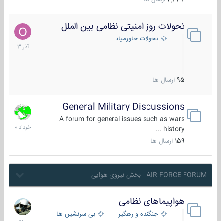
4,637
ارسال ها
تحولات روز امنیتی نظامی بین الملل
21
آذر
تحولات خاورمیانه
1403
95
ارسال ها
General Military Discussions
10
خرداد
A forum for general issues such as wars
1400
history ...
159
ارسال ها
AIR FORCE FORUM - بخش نیروی هوایی
هواپیماهای نظامی
هم
اکنون
جنگنده و رهگیر
بی سرنشین ها