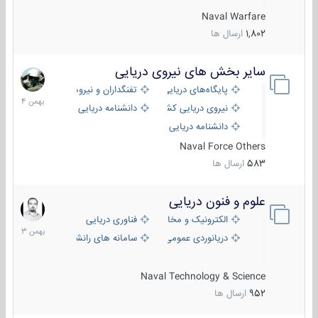
Naval Warfare
1,802
ارسال ها
سایر بخش های نیروی دریایی
22
بهمن
پایگاه‌های دریایی
تفنگداران و نیروهای ویژه‌ی دریایی
1404
نیروی دریایی کشورهای مختلف
دانشنامه دریایی
دانشنامه دریایی کپی
Naval Force Others
583
ارسال ها
علوم و فنون دریایی
6
بهمن
الکترونیک و مخابرات دریایی
فناوری دریایی
1403
دریانوردی عمومی
سامانه های رانشی دریایی
Naval Technology & Science
952
ارسال ها