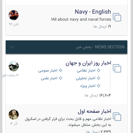
Navy - English
22
آبان
All about navy and naval forces!
1392
19
ارسال ها
NEWS SECTION - بخش خبر
اخبار روز ایران و جهان
3
ساعات
اخبار نظامی
اخبار عمومی
قبل
اخبار تحلیلی
اخبار علمی
اخبار ویژه
161,704
ارسال ها
اخبار صفحه اول
7
آذر
اخبار نظامی مهم و قابل بحث برای قرار گرفتن در اسکرول
1403
به این بخش منتقل میشوند.
2,339
ارسال ها