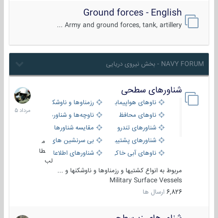
Ground forces - English
Army and ground forces, tank, artillery ...
NAVY FORUM - بخش نیروی دریایی
شناورهای سطحی
2
مرداد
ناوهای هواپیمابر و بالگرد بر
رزمناوها و ناوشکن‌ها
1405
ناوهای محافظ
ناوچه‌ها و شناورهای گشتی
شناورهای تندرو
مقایسه شناورها
شناورهای پشتیبانی
بی سرنشین های دریایی
م
طا
ناوهای آبی خاکی و نیروبر
شناورهای اطلاعاتی و جاسوسی
لب
مربوط به انواع کشتیها و رزمناوها و ناوشکنها و ...
Military Surface Vessels
6,826
ارسال ها