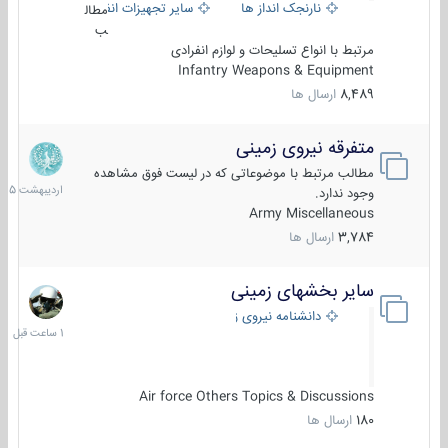
نارنجک انداز ها
سایر تجهیزات انفرادی
مطال
ب
مرتبط با انواع تسلیحات و لوازم انفرادی
Infantry Weapons & Equipment
8,489
ارسال ها
متفرقه نیروی زمینی
27
اردیبهش
مطالب مرتبط با موضوعاتی که در لیست فوق مشاهده
1405
وجود ندارد.
Army Miscellaneous
3,784
ارسال ها
سایر بخشهای زمینی
1
ساعت
دانشنامه نیروی زمینی
قبل
Air force Others Topics & Discussions
180
ارسال ها