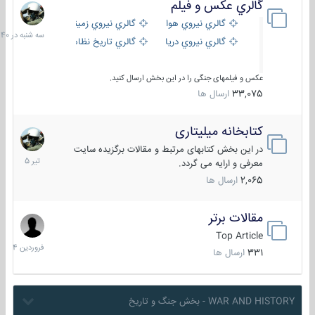
گالري عكس و فيلم
سه
شنبه
گالري نيروي هوايي
گالري نيروي زميني
در
گالري نيروي دريايي
گالري تاریخ نظامی
15:40
عکس و فیلمهای جنگی را در این بخش ارسال کنید.
33,075
ارسال ها
کتابخانه میلیتاری
16
تیر
در این بخش کتابهای مرتبط و مقالات برگزیده سایت
1405
معرفی و ارایه می گردد.
2,065
ارسال ها
مقالات برتر
29
فروردین
Top Article
1404
331
ارسال ها
WAR AND HISTORY - بخش جنگ و تاریخ