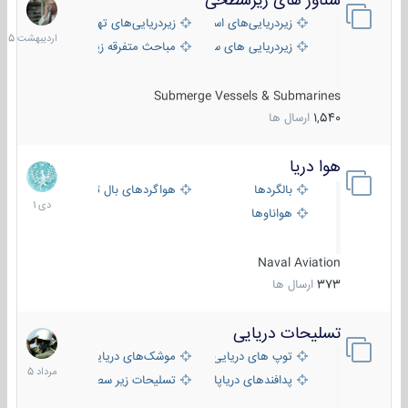
شناور های زیرسطحی
31
اردیبهش
زیردریایی‌های استراتژیک
زیردریایی‌های تهاجمی
1405
زیردریایی های سبک
مباحث متفرقه زیرسطحی
Submerge Vessels & Submarines
1,540
ارسال ها
هوا دریا
12
دی
بالگردها
هواگردهای بال ثابت
1401
هواناوها
Naval Aviation
373
ارسال ها
تسلیحات دریایی
2
مرداد
توپ های دریایی
موشک‌های دریایی
1405
پدافندهای دریاپایه
تسلیحات زیر سطحی