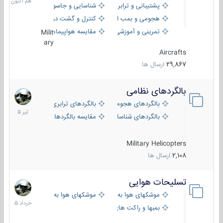
پشتیبانی و ترابری
شناسایی و جاسوسی
هجومی و بمب افکن
کنترل و گشت دریایی
تمرینی و آموزشی
مقایسه هواپیماها
Milit
ary
Aircrafts
29,867
ارسال ها
بالگردهای نظامی
22
تیر
بالگردهای هجومی
بالگردهای ترابری
1405
بالگردهای شناسایی
مقایسه بالگردها
Military Helicopters
2,108
ارسال ها
تسلیحات هوایی
30
خرداد
موشکهای هوا به هوا
موشکهای هوا به سطح
1405
بمبها و راکت های هوایی