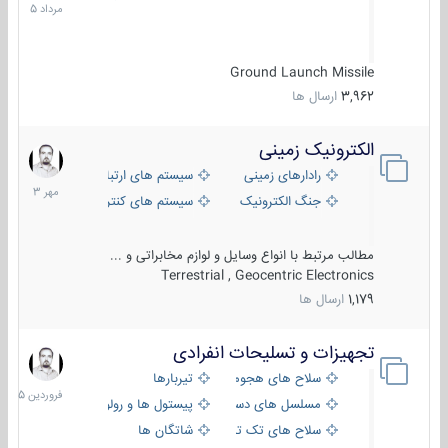
1405
Ground Launch Missile
3,962
ارسال ها
الکترونیک زمینی
1
مهر
رادارهای زمینی
سیستم های ارتباطی و جمع آوری اطلاع
1403
جنگ الکترونیک
سیستم های کنترل آتش و تجهیزات الکتر
مطالب مرتبط با انواع وسایل و لوازم مخابراتی و ...
Terrestrial , Geocentric Electronics
1,179
ارسال ها
تجهیزات و تسلیحات انفرادی
17
فروردین
سلاح های هجومی
تیربارها
1405
مسلسل های دستی
پیستول ها و رولورها
سلاح های تک تیر اندازی
شاتگان ها