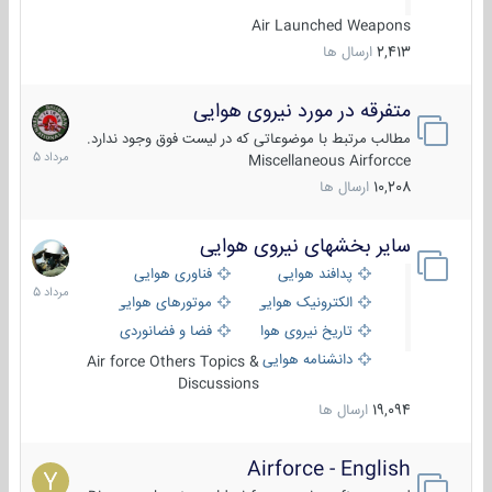
Air Launched Weapons
2,413
ارسال ها
متفرقه در مورد نیروی هوایی
7
مرداد
مطالب مرتبط با موضوعاتی که در لیست فوق وجود ندارد.
1405
Miscellaneous Airforcce
10,208
ارسال ها
سایر بخشهای نیروی هوایی
2
مرداد
پدافند هوایی
فناوری هوایی
1405
الکترونیک هوایی
موتورهای هوایی
تاریخ نیروی هوایی
فضا و فضانوردی
دانشنامه هوایی
Air force Others Topics &
Discussions
19,094
ارسال ها
Airforce - English
15