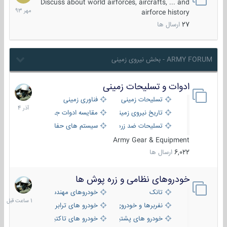
مهر
Discuss about world airforces, aircrafts, ... and
1393
airforce history
27
ارسال ها
ARMY FORUM - بخش نیروی زمینی
ادوات و تسلیحات زمینی
21
آذر
تسلیحات زمینی
فناوری زمینی
1404
تاریخ نیروی زمینی
مقایسه ادوات جنگی
تسلیحات ضد زره
سیستم های حفاظت فعال
Army Gear & Equipment
6,022
ارسال ها
خودروهای نظامی و زره پوش ها
1
ساعت
تانک
خودروهای مهندسی
قبل
نفربرها و خودروی های رزمی پیاده نظام
خودرو های ترابری نظامی
خودرو های پشتیبانی آتش ، شناسایی و ضد تانک
خودرو های تاکتیکی نظامی