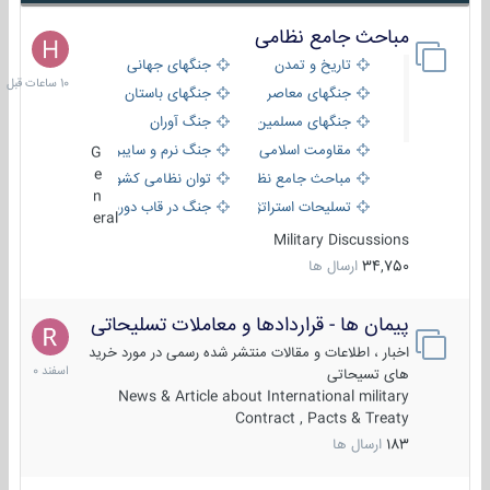
مباحث جامع نظامی
10
ساعات
تاریخ و تمدن
جنگهای جهانی
قبل
جنگهای معاصر
جنگهای باستان
جنگهای مسلمین
جنگ آوران
مقاومت اسلامی
جنگ نرم و سایبری
G
e
مباحث جامع نظامی
توان نظامی کشورها
n
تسلیحات استراتژیک
جنگ در قاب دوربین
eral
Military Discussions
34,750
ارسال ها
پیمان ها - قراردادها و معاملات تسلیحاتی
7
اسفند
اخبار ، اطلاعات و مقالات منتشر شده رسمی در مورد خرید
1400
های تسیحاتی
News & Article about International military
Contract , Pacts & Treaty
183
ارسال ها