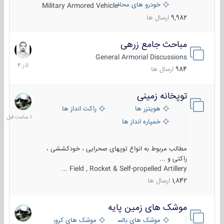
خودرو های محافظت شده
Military Armored Vehicle
9,982
ارسال ها
مباحث جامع زرهی
7
آذر
General Armorial Discussions
1404
984
ارسال ها
توپخانه زمینی
1
ساعت
هویتزر ها
راکت انداز ها
قبل
خمپاره انداز ها
مطالب مربوط به انواع توپهای صحرایی ، خودکششی ،
راکتی و ...
Field , Rocket & Self-propelled Artillery ...
1,842
ارسال ها
موشک های زمین پایه
2
مرداد
موشک های بالستیک
موشک های کروز