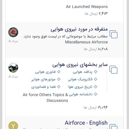
Air Launched Weapons
2,413
ارسال ها
متفرقه در مورد نیروی هوایی
7
مرداد
مطالب مرتبط با موضوعاتی که در لیست فوق وجود ندارد.
1405
Miscellaneous Airforcce
10,208
ارسال ها
سایر بخشهای نیروی هوایی
2
مرداد
پدافند هوایی
فناوری هوایی
1405
الکترونیک هوایی
موتورهای هوایی
تاریخ نیروی هوایی
فضا و فضانوردی
دانشنامه هوایی
Air force Others Topics &
Discussions
19,094
ارسال ها
Airforce - English
15