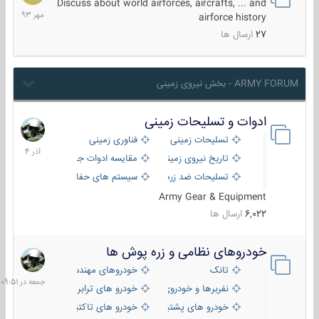
مهر
Discuss about world airforces, aircrafts, ... and
1393
airforce history
27
ارسال ها
ARMY FORUM - بخش نیروی زمینی
ادوات و تسلیحات زمینی
21
آذر
تسلیحات زمینی
فناوری زمینی
1404
تاریخ نیروی زمینی
مقایسه ادوات جنگی
تسلیحات ضد زره
سیستم های حفاظت فعال
Army Gear & Equipment
6,022
ارسال ها
خودروهای نظامی و زره پوش ها
جمعه
در
تانک
خودروهای مهندسی
09:51
نفربرها و خودروی های رزمی پیاده نظام
خودرو های ترابری نظامی
خودرو های پشتیبانی آتش ، شناسایی و ضد تانک
خودرو های تاکتیکی نظامی