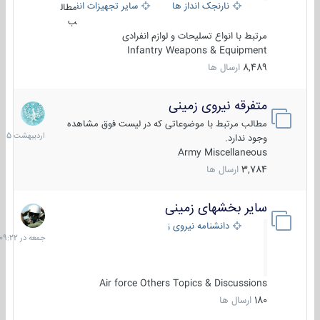
نارنجک انداز ها
سایر تجهیزات انفرادی
مطال
ب
مرتبط با انواع تسلیحات و لوازم انفرادی
Infantry Weapons & Equipment
8,489
ارسال ها
متفرقه نیروی زمینی
27
اردیبهش
مطالب مرتبط با موضوعاتی که در لیست فوق مشاهده
1405
وجود ندارد.
Army Miscellaneous
3,784
ارسال ها
سایر بخشهای زمینی
جمعه
در
دانشنامه نیروی زمینی
09:22
Air force Others Topics & Discussions
180
ارسال ها