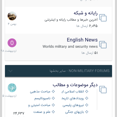
رایانه و شبکه
30
بهمن
آخرین خبرها و مطالب رایانه و اینترنتی
1404
6,045
ارسال ها
English News
10
اردیبهش
Worlds military and security news
1398
51
ارسال ها
NON-MILITARY FORUMS - سایر بخشها
دیگر موضوعات و مطالب
8
اردیبهش
انقلاب اسلامی ایران
مباحث مذهبی
1405
رویدادهای تاریخی و مذهبی
ناسیونالیسم
نیروهای پلیسی
مباحث امنیتی و اطلاعاتی
بازیهای جنگی
علم و صنعت
24,637