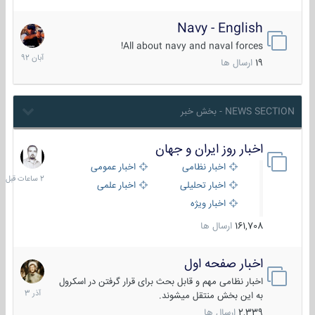
Navy - English
22
آبان
All about navy and naval forces!
1392
19
ارسال ها
NEWS SECTION - بخش خبر
اخبار روز ایران و جهان
2
ساعات
اخبار نظامی
اخبار عمومی
قبل
اخبار تحلیلی
اخبار علمی
اخبار ویژه
161,708
ارسال ها
اخبار صفحه اول
7
آذر
اخبار نظامی مهم و قابل بحث برای قرار گرفتن در اسکرول
1403
به این بخش منتقل میشوند.
2,339
ارسال ها