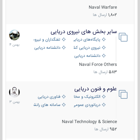
Naval Warfare
1,802
ارسال ها
سایر بخش های نیروی دریایی
22
بهمن
پایگاه‌های دریایی
تفنگداران و نیروهای ویژه‌ی دریایی
1404
نیروی دریایی کشورهای مختلف
دانشنامه دریایی
دانشنامه دریایی کپی
Naval Force Others
583
ارسال ها
علوم و فنون دریایی
6
بهمن
الکترونیک و مخابرات دریایی
فناوری دریایی
1403
دریانوردی عمومی
سامانه های رانشی دریایی
Naval Technology & Science
952
ارسال ها