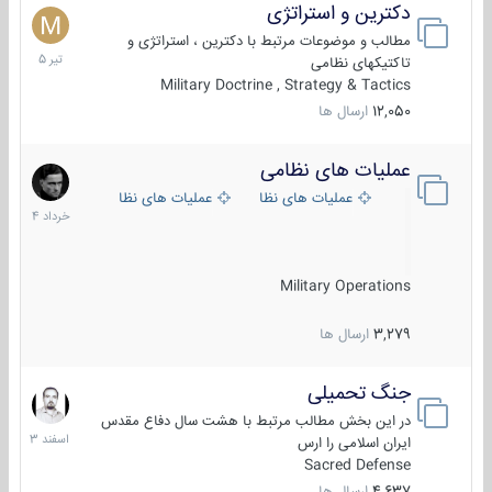
دکترین و استراتژی
27
تیر
مطالب و موضوعات مرتبط با دکترین ، استراتژی و
1405
تاکتیکهای نظامی
Military Doctrine , Strategy & Tactics
12,050
ارسال ها
عملیات های نظامی
5
خرداد
عملیات های نظامی ایران
عملیات های نظامی خارجی
1404
Military Operations
3,279
ارسال ها
جنگ تحمیلی
20
اسفند
در این بخش مطالب مرتبط با هشت سال دفاع مقدس
1403
ایران اسلامی را ارس
Sacred Defense