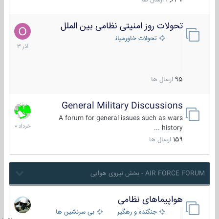
4,637
ارسال ها
تحولات روز امنیتی نظامی بین الملل
21
آذر
تحولات خاورمیانه
1403
95
ارسال ها
General Military Discussions
10
خرداد
A forum for general issues such as wars
1400
history ...
159
ارسال ها
AIR FORCE FORUM - بخش نیروی هوایی
هواپیماهای نظامی
جمعه
در
جنگنده و رهگیر
بی سرنشین ها
10:51