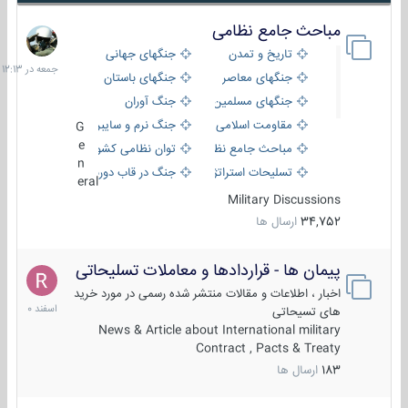
مباحث جامع نظامی
جمعه
در
تاریخ و تمدن
جنگهای جهانی
12:13
جنگهای معاصر
جنگهای باستان
جنگهای مسلمین
جنگ آوران
مقاومت اسلامی
جنگ نرم و سایبری
G
e
مباحث جامع نظامی
توان نظامی کشورها
n
تسلیحات استراتژیک
جنگ در قاب دوربین
eral
Military Discussions
34,752
ارسال ها
پیمان ها - قراردادها و معاملات تسلیحاتی
7
اسفند
اخبار ، اطلاعات و مقالات منتشر شده رسمی در مورد خرید
1400
های تسیحاتی
News & Article about International military
Contract , Pacts & Treaty
183
ارسال ها