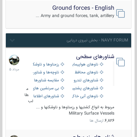
Ground forces - English
Army and ground forces, tank, artillery ...
NAVY FORUM - بخش نیروی دریایی
شناورهای سطحی
2
مرداد
ناوهای هواپیمابر و بالگرد بر
رزمناوها و ناوشکن‌ها
1405
ناوهای محافظ
ناوچه‌ها و شناورهای گشتی
شناورهای تندرو
مقایسه شناورها
شناورهای پشتیبانی
بی سرنشین های دریایی
م
طا
ناوهای آبی خاکی و نیروبر
شناورهای اطلاعاتی و جاسوسی
لب
مربوط به انواع کشتیها و رزمناوها و ناوشکنها و ...
Military Surface Vessels
6,826
ارسال ها