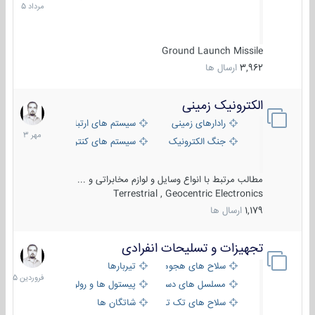
1405
Ground Launch Missile
3,962
ارسال ها
الکترونیک زمینی
1
مهر
رادارهای زمینی
سیستم های ارتباطی و جمع آوری اطلاع
1403
جنگ الکترونیک
سیستم های کنترل آتش و تجهیزات الکتر
مطالب مرتبط با انواع وسایل و لوازم مخابراتی و ...
Terrestrial , Geocentric Electronics
1,179
ارسال ها
تجهیزات و تسلیحات انفرادی
17
فروردین
سلاح های هجومی
تیربارها
1405
مسلسل های دستی
پیستول ها و رولورها
سلاح های تک تیر اندازی
شاتگان ها