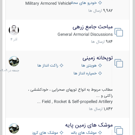
خودرو های محافظت شده
Military Armored Vehicle
9,982
ارسال ها
مباحث جامع زرهی
7
آذر
General Armorial Discussions
1404
984
ارسال ها
توپخانه زمینی
جمعه
در
هویتزر ها
راکت انداز ها
09:09
خمپاره انداز ها
مطالب مربوط به انواع توپهای صحرایی ، خودکششی ،
راکتی و ...
Field , Rocket & Self-propelled Artillery ...
1,842
ارسال ها
موشک های زمین پایه
2
مرداد
موشک های بالستیک
موشک های کروز