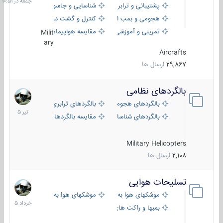
پشتیبانی و ترابری
شناسایی و جاسوسی
هجومی و بمب افکن
کنترل و گشت دریایی
تمرینی و آموزشی
مقایسه هواپیماها
Milit
ary
Aircrafts
29,867
ارسال ها
بالگردهای نظامی
22
تیر
بالگردهای هجومی
بالگردهای ترابری
1405
بالگردهای شناسایی
مقایسه بالگردها
Military Helicopters
2,108
ارسال ها
تسلیحات هوایی
30
خرداد
موشکهای هوا به هوا
موشکهای هوا به سطح
1405
بمبها و راکت های هوایی