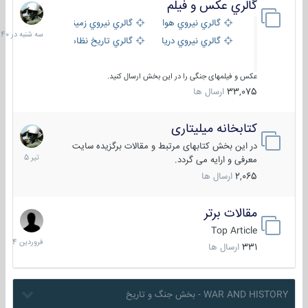
گالري عكس و فيلم
سه
شنبه
گالري نيروي هوايي
گالري نيروي زميني
در
گالري نيروي دريايي
گالري تاریخ نظامی
15:40
عکس و فیلمهای جنگی را در این بخش ارسال کنید.
33,075
ارسال ها
کتابخانه میلیتاری
16
تیر
در این بخش کتابهای مرتبط و مقالات برگزیده سایت
1405
معرفی و ارایه می گردد.
2,065
ارسال ها
مقالات برتر
29
فروردین
Top Article
1404
331
ارسال ها
WAR AND HISTORY - بخش جنگ و تاریخ