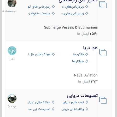
شناور های زیرسطحی
31
اردیبهش
زیردریایی‌های استراتژیک
زیردریایی‌های تهاجمی
1405
زیردریایی های سبک
مباحث متفرقه زیرسطحی
Submerge Vessels & Submarines
1,540
ارسال ها
هوا دریا
12
دی
بالگردها
هواگردهای بال ثابت
1401
هواناوها
Naval Aviation
373
ارسال ها
تسلیحات دریایی
2
مرداد
توپ های دریایی
موشک‌های دریایی
1405
پدافندهای دریاپایه
تسلیحات زیر سطحی