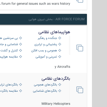
 forum for general issues such as wars history ...
AIR FORCE FORUM - بخش نیروی هوایی
هواپیماهای نظامی
جنگنده و رهگیر
بی سرنشین ها
پشتیبانی و ترابری
شناسایی و جا
هجومی و بمب افکن
کنترل و گشت د
تمرینی و آموزشی
مقایسه هواپیم
y Aircrafts
بالگردهای نظامی
بالگردهای هجومی
بالگردهای تراب
بالگردهای شناسایی
مقایسه بالگرده
Military Helicopters