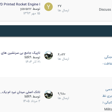
D Printed Rocket Engine I…
27
توسط
yavarrr
Discuss 
ارسال ها
15 مهر 1393
تاپیک جامع بی سرنشین های ز
6,022
جنگی
توسط
MR9
ارسال ها
21 آذر 1404
اظت فعال
دسی
تانک اصلی میدان نبرد ام-یک…
9,980
بری نظامی
توسط
MR9
ارسال ها
2 مرداد 1405
انک
تیکی نظامی
Mili