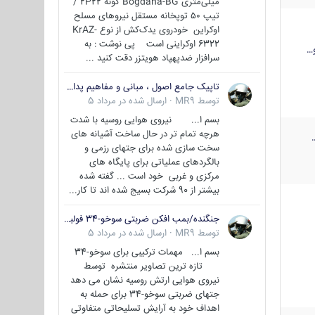
میلی‌متری Bogdana-BG گونه 2P22 /
تیپ ۵۰ توپخانه مستقل نیروهای مسلح
اوکراین خودروی یدک‌کش از نوع KrAZ-
6322 اوکراینی است پی نوشت : به
…
سرافزار ضدپهپاد هویتزر دقت کنید ...
تاپیک جامع اصول ، مبانی و مفاهیم پدافند غیر عامل
توسط
MR9
·
ارسال شده در
مرداد 5
بسم ا... نیروی هوایی روسیه با شدت
هرچه تمام تر در حال ساخت آشیانه های
سخت سازی شده برای جتهای رزمی و
بالگردهای عملیاتی برای پایگاه های
مرکزی و غربی خود است ... گفته شده
بیشتر از 90 شرکت بسیج شده اند تا کار...
جنگنده/بمب افکن ضربتی سوخو-34 فولبک ( Sukhoi Su-34/Fullback)
توسط
MR9
·
ارسال شده در
مرداد 5
بسم ا... مهمات ترکیبی برای سوخو-34
تازه ترین تصاویر منتشره توسط
نیروی هوایی ارتش روسیه نشان می دهد
جتهای ضربتی سوخو-34 برای حمله به
اهداف خود به آرایش تسلیحاتی متفاوتی