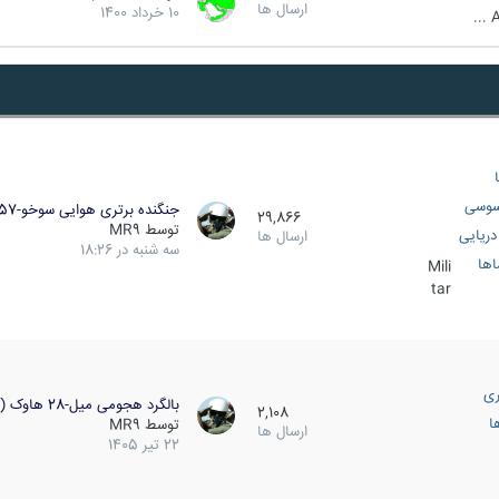
ارسال ها
10 خرداد 1400
A
سوسی
جنگنده برتری هوایی سوخو-57…
29,866
توسط
MR9
ریایی
ارسال ها
سه شنبه در 18:26
اها
Mili
tar
ری
بالگرد هجومی میل-28 هاوک (…
2,108
ا
توسط
MR9
ارسال ها
22 تیر 1405