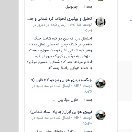
بسم ا.. چرنوبیل
تحلیل و پیگیری تحولات کره شمالی و جنوبی
…
توسط
worior
·
ارسال شده در
دیروز در
06:01
احتمال دارد که بین دو کره شاهد جنگ
باشیم، بر خلاف چین که خیلی تعلل میکنه
رهبر کره شمالی اهل فرصت سوزی نیست:
- بزودی یه درگیری کوچک بین دو کره
اتفاق میفته. بعد کره شمالی تصمیم میگیره
با حمله هوایی پاسخ بده، که...
جنگنده برتری هوایی سوخو-57 فلون (Su-57/Felon)
توسط
MR9
·
ارسال شده در
سه شنبه در
18:26
بسم ا.. فلون دوکابین ...
نیروی هوایی ایران( به یاد استاد شماس)
توسط
MR9
·
ارسال شده در
سه شنبه در
15:40
بسم ا... پرتابگر ذوالفقار جنس ماکت :