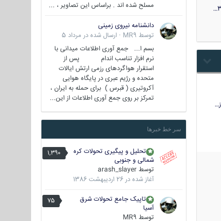
مسلح شده اند . براساس این تصاویر ، ...
3
دانشنامه نیروی زمینی
توسط
MR9
·
ارسال شده در
مرداد 5
بسم ا... جمع آوری اطلاعات میدانی با
نرم افزار تناسب اندام پس از
استقرار هواگردهای رزمی ارتش ایالات
متحده و رژیم عبری در پایگاه هوایی
آکروتیری ( قبرس ) برای حمله به ایران ،
تمرکز بر روی جمع آوری اطلاعات از این...
…
سر خط خبرها
تحلیل و پیگیری تحولات کره
1,390
شمالی و جنوبی
توسط
arash_slayer
آغاز شده در
26 اردیبهشت 1386
تاپیک جامع تحولات شرق
75
آسیا
توسط
MR9