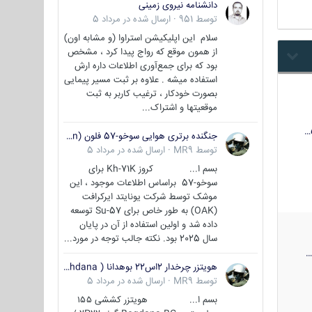
دانشنامه نیروی زمینی
توسط
951
·
ارسال شده در
مرداد 5
سلام این اپلیکیشن استراوا (و مشابه اون)
از همون موقع که رواج پیدا کرد ، مشخص
بود که برای جمع‌آوری اطلاعات داره ارش
استفاده میشه . علاوه بر ثبت مسیر پیمایی
بصورت خودکار ، ترغیب کاربر به ثبت
موقعیتها و اشتراک‌...
جنگنده برتری هوایی سوخو-57 فلون (Su-57/Felon)
توسط
MR9
·
ارسال شده در
مرداد 5
بسم ا... کروز Kh-71K برای
سوخو-57 براساس اطلاعات موجود ، این
موشک توسط شرکت یونایتد ایرکرافت
(OAK) به طور خاص برای Su-57 توسعه
داده شد و اولین استفاده از آن در پایان
سال 2025 بود. نکته جالب توجه در مورد...
هویتزر چرخدار 2اس22 بوهدانا ( wheeled howitzer 2S22 Bohdana )
توسط
MR9
·
ارسال شده در
مرداد 5
بسم ا... هویتزر کششی ۱۵۵