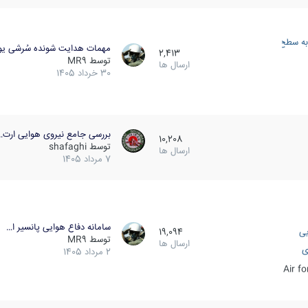
به سطح
مهمات هدایت شونده سُرشی یو
2,413
توسط
MR9
ارسال ها
30 خرداد 1405
بررسی جامع نیروی هوایی ارت…
10,208
توسط
shafaghi
ارسال ها
7 مرداد 1405
سامانه دفاع هوایی پانسیر ا…
یی
19,094
توسط
MR9
ارسال ها
ی
2 مرداد 1405
Air f