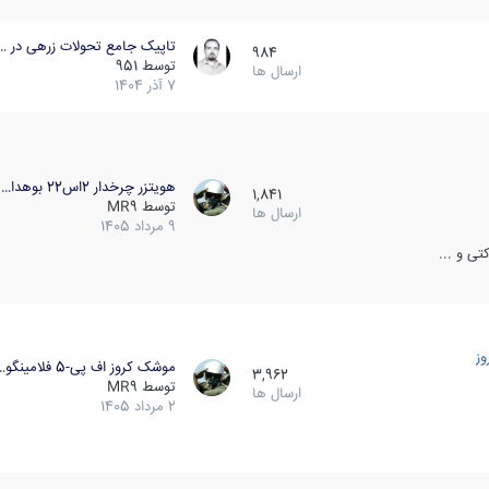
تاپیک جامع تحولات زرهی در …
984
توسط
951
ارسال ها
7 آذر 1404
هویتزر چرخدار 2اس22 بوهدا…
1,841
توسط
MR9
ارسال ها
9 مرداد 1405
ی و ...
ز
موشک کروز اف پی-5 فلامینگو…
3,962
توسط
MR9
ارسال ها
2 مرداد 1405