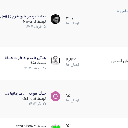
ظامی خارجی
عملیات پیجر های شوم (Opera…
3,279
توسط
Navard
ارسال ها
5 خرداد 1404
زندگی نامه و خاطرات خلبانا…
4,637
ان اسلامی
توسط
951
ارسال ها
20 اسفند 1403
جنگ سوریه .... سازمانها ،…
95
توسط
Oshida1
ارسال ها
21 آذر 1403
159
توسط
scorpion57