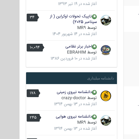
آغاز شده در
19 تیر 1393
تاپیک تحولات اوکراین ( از
34
سپتامبر 2025)
توسط
MR9
آغاز شده در
14 شهریور 1404
اخبار برتر نظامی
10,094
توسط
EBRAHIM
آغاز شده در
10 فروردین 1386
دانشنامه میلیتاری
دانشنامه نیروی زمینی
178
توسط
crazy-doctor
آغاز شده در
13 بهمن 1394
دانشنامه نیروی هوایی
245
توسط
MR9
آغاز شده در
13 بهمن 1394