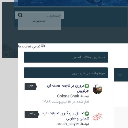
ورود به حساب کاربری
ایجاد حساب کاربری
جستجو در
...
تمامی فعالیت ها
جدیدترین مقالات انجمن
موضوعات در حال مرور
مروری بر فاجعه هسته ای
137
چرنوبیل
توسط
ColonelShak
آغاز شده در
15 اردیبهشت 1388
تحلیل و پیگیری تحولات کره
1,390
شمالی و جنوبی
توسط
arash_slayer