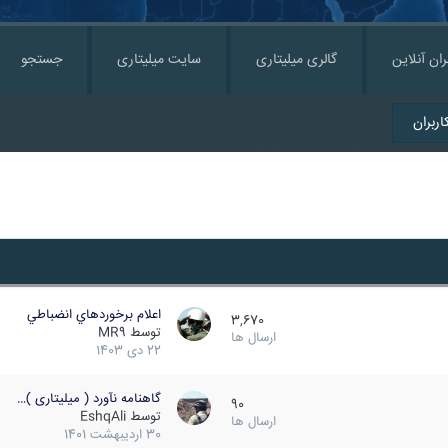
ران آنلاین
گالری میلیتاری
سایت میلیتاری
جستجو
ربران
اعلام برخوردهاي انضباطي
3,670
توسط
MR9
ارسال ها
22 دی 1403
گاهنامه نآورد ( میلیتاری )…
90
توسط
EshqAli
ارسال ها
30 اردیبهشت 1401