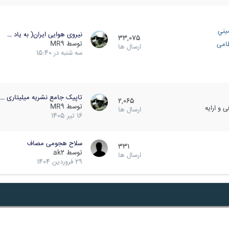
يني
نیروی هوایی ایران( به یاد …
33,075
توسط
MR9
ظامی
ارسال ها
سه شنبه در 15:40
تاپیک جامع نشریه میلیتاری …
2,065
توسط
MR9
 و ارایه
ارسال ها
16 تیر 1405
سلاح هجومی مصاف
331
توسط
ak2
ارسال ها
29 فروردین 1404