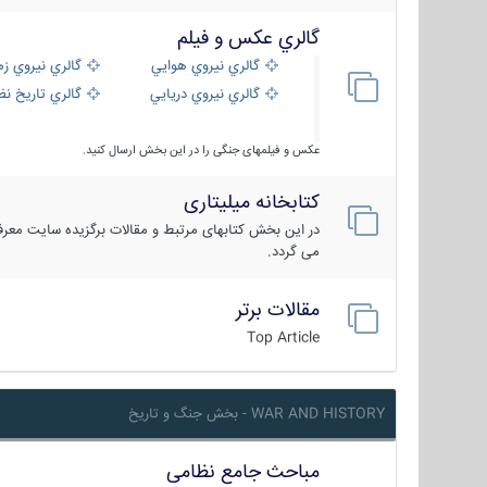
گالري عكس و فيلم
گالري نيروي هوايي
گالري نيروي زم
گالري نيروي دريايي
گالري تاریخ ن
عکس و فیلمهای جنگی را در این بخش ارسال کنید.
کتابخانه میلیتاری
در این بخش کتابهای مرتبط و مقالات برگزیده سایت معرفی
می گردد.
مقالات برتر
Top Article
WAR AND HISTORY - بخش جنگ و تاریخ
مباحث جامع نظامی