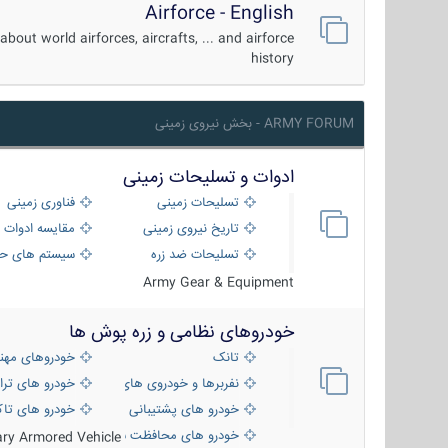
Airforce - English
about world airforces, aircrafts, ... and airforce
history
ARMY FORUM - بخش نیروی زمینی
ادوات و تسلیحات زمینی
تسلیحات زمینی
فناوری زمینی
تاریخ نیروی زمینی
مقایسه ادوات 
تسلیحات ضد زره
سیستم های حف
Army Gear & Equipment
خودروهای نظامی و زره پوش ها
تانک
خودروهای مهن
نفربرها و خودروی های رزمی پیاده نظام
خودرو های ترا
خودرو های پشتیبانی آتش ، شناسایی و ضد ت
خودرو های تاک
خودرو های محافظت شده
tary Armored Vehicle