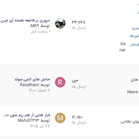
مروری بر فاجعه هسته ای چرن
34,748
توسط
MR9
بری
ارسال ها
1 ساعت قبل
ورها
ربین
Ge
ner
حامل های اتمی سوئد
 های
183
توسط
RezaKiani
ارسال ها
7 اسفند 1400
News &
فراز هایی از هنر رزم سون ت…
12,050
توسط
MahdiT313
کهای نظامی
ارسال ها
27 تیر 1405