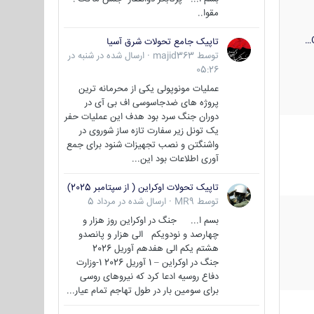
مقوا..
تاپیک جامع تحولات شرق آسیا
توسط
majid363
·
ارسال شده در
شنبه در
05:26
عملیات مونوپولی یکی از محرمانه ترین
پروژه های ضدجاسوسی اف بی آی در
دوران جنگ سرد بود هدف این عملیات حفر
یک تونل زیر سفارت تازه ساز شوروی در
واشنگتن و نصب تجهیزات شنود برای جمع
آوری اطلاعات بود این...
تاپیک تحولات اوکراین ( از سپتامبر 2025)
توسط
MR9
·
ارسال شده در
مرداد 5
بسم ا... جنگ در اوکراین روز هزار و
چهارصد و نودویکم الی هزار و پانصدو
هشتم یکم الی هفدهم آوریل 2026
جنگ در اوکراین – 1 آوریل 2026 1-وزارت
دفاع روسیه ادعا کرد که نیروهای روسی
برای سومین بار در طول تهاجم تمام عیار...