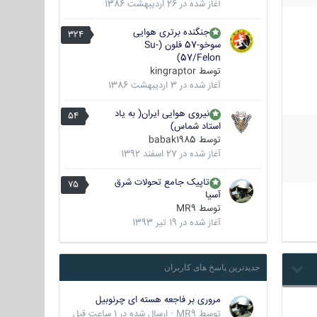
آغاز شده در
26 اردیبهشت 1386
جنگنده برتری هوایی
324
سوخو-57 فلون (Su-
57/Felon)
توسط
kingraptor
آغاز شده در
3 اردیبهشت 1386
نیروی هوایی ایران( به یاد
54
استاد شماس)
توسط
babak1985
آغاز شده در
27 اسفند 1392
تاپیک جامع تحولات شرق
75
آسیا
توسط
MR9
آغاز شده در
19 تیر 1393
جدیدترین پاسخ های کاربران
مروری بر فاجعه هسته ای چرنوبیل
توسط
MR9
·
ارسال شده در
1 ساعت قبل