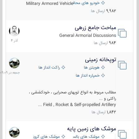
خودرو های محافظت شده
Military Armored Vehicle
9,982
ارسال ها
مباحث جامع زرهی
7
آذر
General Armorial Discussions
1404
984
ارسال ها
توپخانه زمینی
جمعه
در
هویتزر ها
راکت انداز ها
09:09
خمپاره انداز ها
مطالب مربوط به انواع توپهای صحرایی ، خودکششی ،
راکتی و ...
Field , Rocket & Self-propelled Artillery ...
1,842
ارسال ها
موشک های زمین پایه
2
مرداد
موشک های بالستیک
موشک های کروز