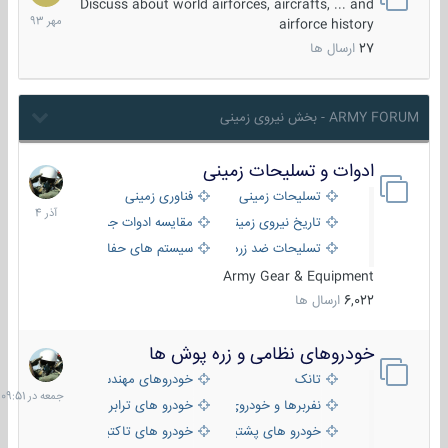
مهر
Discuss about world airforces, aircrafts, ... and
1393
airforce history
27
ارسال ها
ARMY FORUM - بخش نیروی زمینی
ادوات و تسلیحات زمینی
21
آذر
تسلیحات زمینی
فناوری زمینی
1404
تاریخ نیروی زمینی
مقایسه ادوات جنگی
تسلیحات ضد زره
سیستم های حفاظت فعال
Army Gear & Equipment
6,022
ارسال ها
خودروهای نظامی و زره پوش ها
جمعه
در
تانک
خودروهای مهندسی
09:51
نفربرها و خودروی های رزمی پیاده نظام
خودرو های ترابری نظامی
خودرو های پشتیبانی آتش ، شناسایی و ضد تانک
خودرو های تاکتیکی نظامی