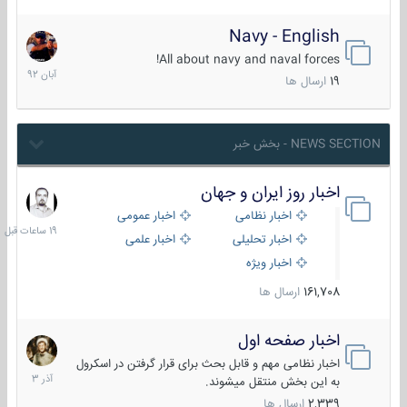
Navy - English
22
آبان
All about navy and naval forces!
1392
19
ارسال ها
NEWS SECTION - بخش خبر
اخبار روز ایران و جهان
19
ساعات
اخبار نظامی
اخبار عمومی
قبل
اخبار تحلیلی
اخبار علمی
اخبار ویژه
161,708
ارسال ها
اخبار صفحه اول
7
آذر
اخبار نظامی مهم و قابل بحث برای قرار گرفتن در اسکرول
1403
به این بخش منتقل میشوند.
2,339
ارسال ها