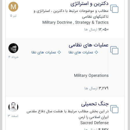
دکترین و استراتژی
27
تیر
مطالب و موضوعات مرتبط با دکترین ، استراتژی و
1405
تاکتیکهای نظامی
Military Doctrine , Strategy & Tactics
12,050
ارسال ها
عملیات های نظامی
5
خرداد
عملیات های نظامی ایران
عملیات های نظامی خارجی
1404
Military Operations
3,279
ارسال ها
جنگ تحمیلی
20
اسفند
در این بخش مطالب مرتبط با هشت سال دفاع مقدس
1403
ایران اسلامی را ارس
Sacred Defense