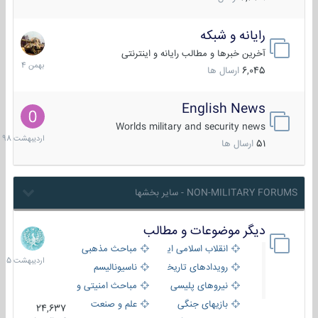
رایانه و شبکه
30
بهمن
آخرین خبرها و مطالب رایانه و اینترنتی
1404
6,045
ارسال ها
English News
10
اردیبهش
Worlds military and security news
1398
51
ارسال ها
NON-MILITARY FORUMS - سایر بخشها
دیگر موضوعات و مطالب
8
اردیبهش
انقلاب اسلامی ایران
مباحث مذهبی
1405
رویدادهای تاریخی و مذهبی
ناسیونالیسم
نیروهای پلیسی
مباحث امنیتی و اطلاعاتی
بازیهای جنگی
علم و صنعت
24,637