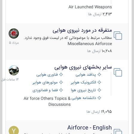
Air Launched Weapons
2,413
ارسال ها
متفرقه در مورد نیروی هوایی
7
مرداد
مطالب مرتبط با موضوعاتی که در لیست فوق وجود ندارد.
1405
Miscellaneous Airforcce
10,208
ارسال ها
سایر بخشهای نیروی هوایی
14
ساعات
پدافند هوایی
فناوری هوایی
قبل
الکترونیک هوایی
موتورهای هوایی
تاریخ نیروی هوایی
فضا و فضانوردی
دانشنامه هوایی
Air force Others Topics &
Discussions
19,095
ارسال ها
Airforce - English
15