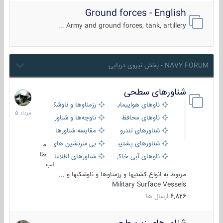
Ground forces - English
Army and ground forces, tank, artillery ...
NAVY FORUM - بخش نیروی دریایی
شناورهای سطحی
2
مرداد
ناوهای هواپیمابر و بالگرد بر
رزمناوها و ناوشکن‌ها
1405
ناوهای محافظ
ناوچه‌ها و شناورهای گشتی
شناورهای تندرو
مقایسه شناورها
شناورهای پشتیبانی
بی سرنشین های دریایی
م
طا
ناوهای آبی خاکی و نیروبر
شناورهای اطلاعاتی و جاسوسی
لب
مربوط به انواع کشتیها و رزمناوها و ناوشکنها و ...
Military Surface Vessels
6,826
ارسال ها