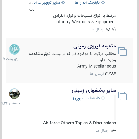
نارنجک انداز ها
سایر تجهیزات انفرادی
مطال
ب
مرتبط با انواع تسلیحات و لوازم انفرادی
Infantry Weapons & Equipment
8,489
ارسال ها
متفرقه نیروی زمینی
27
اردیبهش
مطالب مرتبط با موضوعاتی که در لیست فوق مشاهده
1405
وجود ندارد.
Army Miscellaneous
3,784
ارسال ها
سایر بخشهای زمینی
جمعه
در
دانشنامه نیروی زمینی
09:22
Air force Others Topics & Discussions
180
ارسال ها