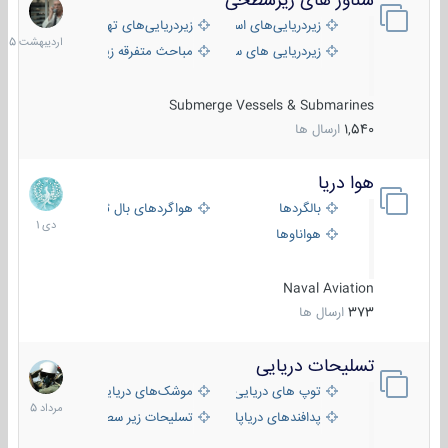
شناور های زیرسطحی
31
اردیبهش
زیردریایی‌های استراتژیک
زیردریایی‌های تهاجمی
1405
زیردریایی های سبک
مباحث متفرقه زیرسطحی
Submerge Vessels & Submarines
1,540
ارسال ها
هوا دریا
12
دی
بالگردها
هواگردهای بال ثابت
1401
هواناوها
Naval Aviation
373
ارسال ها
تسلیحات دریایی
2
مرداد
توپ های دریایی
موشک‌های دریایی
1405
پدافندهای دریاپایه
تسلیحات زیر سطحی