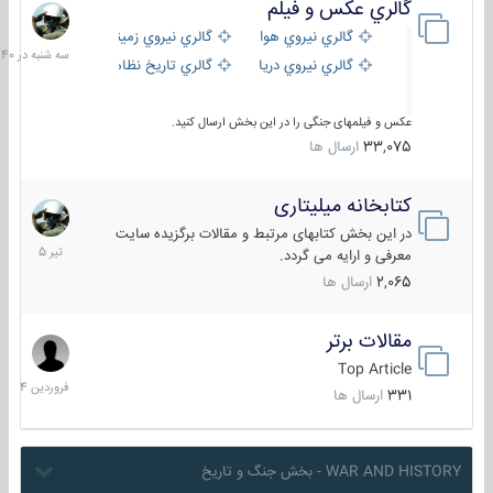
گالري عكس و فيلم
سه
شنبه
گالري نيروي هوايي
گالري نيروي زميني
در
گالري نيروي دريايي
گالري تاریخ نظامی
15:40
عکس و فیلمهای جنگی را در این بخش ارسال کنید.
33,075
ارسال ها
کتابخانه میلیتاری
16
تیر
در این بخش کتابهای مرتبط و مقالات برگزیده سایت
1405
معرفی و ارایه می گردد.
2,065
ارسال ها
مقالات برتر
29
فروردین
Top Article
1404
331
ارسال ها
WAR AND HISTORY - بخش جنگ و تاریخ