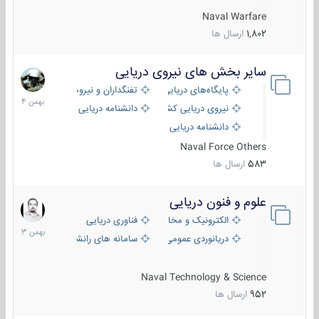
Naval Warfare
1,802
ارسال ها
سایر بخش های نیروی دریایی
22
بهمن
پایگاه‌های دریایی
تفنگداران و نیروهای ویژه‌ی دریایی
1404
نیروی دریایی کشورهای مختلف
دانشنامه دریایی
دانشنامه دریایی کپی
Naval Force Others
583
ارسال ها
علوم و فنون دریایی
6
بهمن
الکترونیک و مخابرات دریایی
فناوری دریایی
1403
دریانوردی عمومی
سامانه های رانشی دریایی
Naval Technology & Science
952
ارسال ها