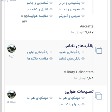
پشتیبانی و ترابری
شناسایی و جاسوسی
هجومی و بمب افکن
کنترل و گشت دریایی
تمرینی و آموزشی
مقایسه هواپیماها
Milit
ary
Aircrafts
29,867
ارسال ها
بالگردهای نظامی
22
تیر
بالگردهای هجومی
بالگردهای ترابری
1405
بالگردهای شناسایی
مقایسه بالگردها
Military Helicopters
2,108
ارسال ها
تسلیحات هوایی
30
خرداد
موشکهای هوا به هوا
موشکهای هوا به سطح
1405
بمبها و راکت های هوایی