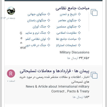
مباحث جامع نظامی
جمعه
در
تاریخ و تمدن
جنگهای جهانی
12:13
جنگهای معاصر
جنگهای باستان
جنگهای مسلمین
جنگ آوران
مقاومت اسلامی
جنگ نرم و سایبری
G
e
مباحث جامع نظامی
توان نظامی کشورها
n
تسلیحات استراتژیک
جنگ در قاب دوربین
eral
Military Discussions
34,752
ارسال ها
پیمان ها - قراردادها و معاملات تسلیحاتی
7
اسفند
اخبار ، اطلاعات و مقالات منتشر شده رسمی در مورد خرید
1400
های تسیحاتی
News & Article about International military
Contract , Pacts & Treaty
183
ارسال ها