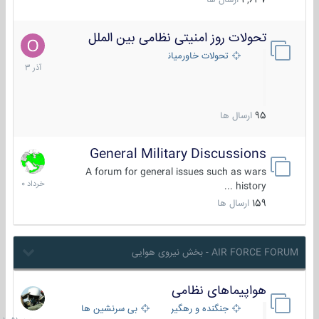
4,637
ارسال ها
تحولات روز امنیتی نظامی بین الملل
21
آذر
تحولات خاورمیانه
1403
95
ارسال ها
General Military Discussions
10
خرداد
A forum for general issues such as wars
1400
history ...
159
ارسال ها
AIR FORCE FORUM - بخش نیروی هوایی
هواپیماهای نظامی
جمعه
در
جنگنده و رهگیر
بی سرنشین ها
10:51