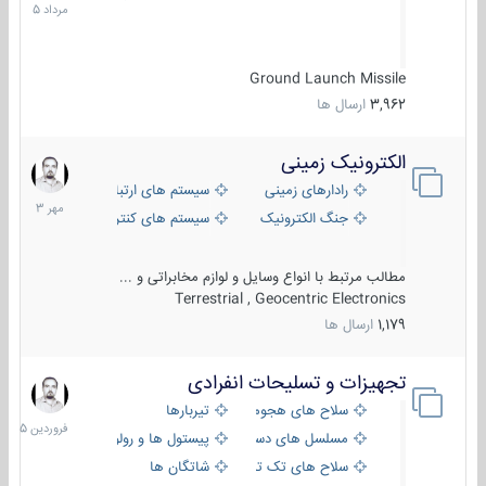
1405
Ground Launch Missile
3,962
ارسال ها
الکترونیک زمینی
1
مهر
رادارهای زمینی
سیستم های ارتباطی و جمع آوری اطلاع
1403
جنگ الکترونیک
سیستم های کنترل آتش و تجهیزات الکتر
مطالب مرتبط با انواع وسایل و لوازم مخابراتی و ...
Terrestrial , Geocentric Electronics
1,179
ارسال ها
تجهیزات و تسلیحات انفرادی
17
فروردین
سلاح های هجومی
تیربارها
1405
مسلسل های دستی
پیستول ها و رولورها
سلاح های تک تیر اندازی
شاتگان ها