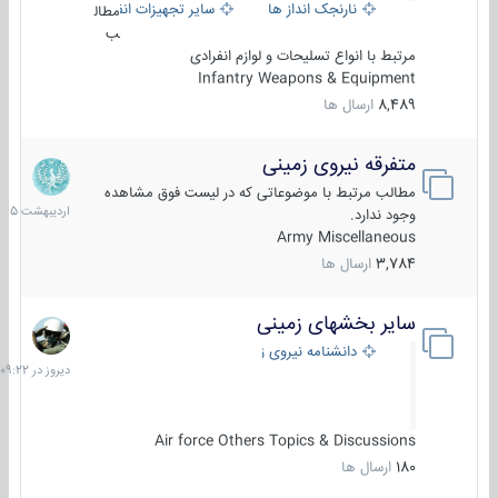
نارنجک انداز ها
سایر تجهیزات انفرادی
مطال
ب
مرتبط با انواع تسلیحات و لوازم انفرادی
Infantry Weapons & Equipment
8,489
ارسال ها
متفرقه نیروی زمینی
27
اردیبهش
مطالب مرتبط با موضوعاتی که در لیست فوق مشاهده
1405
وجود ندارد.
Army Miscellaneous
3,784
ارسال ها
سایر بخشهای زمینی
دیروز
در
دانشنامه نیروی زمینی
09:22
Air force Others Topics & Discussions
180
ارسال ها