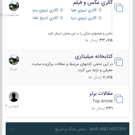
گالري عكس و فيلم
سه
شنبه
گالري نيروي هوايي
گالري نيروي زميني
در
گالري نيروي دريايي
گالري تاریخ نظامی
15:40
عکس و فیلمهای جنگی را در این بخش ارسال کنید.
33,075
ارسال ها
کتابخانه میلیتاری
16
تیر
در این بخش کتابهای مرتبط و مقالات برگزیده سایت
1405
معرفی و ارایه می گردد.
2,065
ارسال ها
مقالات برتر
29
فروردین
Top Article
1404
331
ارسال ها
WAR AND HISTORY - بخش جنگ و تاریخ