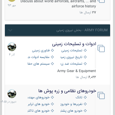
مهر
Discuss about world airforces, aircrafts, ... and
1393
airforce history
27
ارسال ها
ARMY FORUM - بخش نیروی زمینی
ادوات و تسلیحات زمینی
21
آذر
تسلیحات زمینی
فناوری زمینی
1404
تاریخ نیروی زمینی
مقایسه ادوات جنگی
تسلیحات ضد زره
سیستم های حفاظت فعال
Army Gear & Equipment
6,022
ارسال ها
خودروهای نظامی و زره پوش ها
دیروز
در
تانک
خودروهای مهندسی
09:51
نفربرها و خودروی های رزمی پیاده نظام
خودرو های ترابری نظامی
خودرو های پشتیبانی آتش ، شناسایی و ضد تانک
خودرو های تاکتیکی نظامی