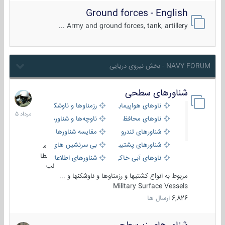
Ground forces - English
Army and ground forces, tank, artillery ...
NAVY FORUM - بخش نیروی دریایی
شناورهای سطحی
2
مرداد
ناوهای هواپیمابر و بالگرد بر
رزمناوها و ناوشکن‌ها
1405
ناوهای محافظ
ناوچه‌ها و شناورهای گشتی
شناورهای تندرو
مقایسه شناورها
شناورهای پشتیبانی
بی سرنشین های دریایی
م
طا
ناوهای آبی خاکی و نیروبر
شناورهای اطلاعاتی و جاسوسی
لب
مربوط به انواع کشتیها و رزمناوها و ناوشکنها و ...
Military Surface Vessels
6,826
ارسال ها