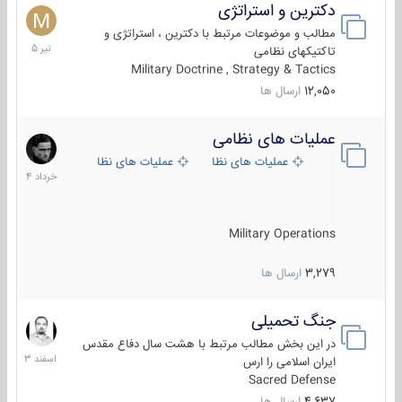
دکترین و استراتژی
27
تیر
مطالب و موضوعات مرتبط با دکترین ، استراتژی و
1405
تاکتیکهای نظامی
Military Doctrine , Strategy & Tactics
12,050
ارسال ها
عملیات های نظامی
5
خرداد
عملیات های نظامی ایران
عملیات های نظامی خارجی
1404
Military Operations
3,279
ارسال ها
جنگ تحمیلی
20
اسفند
در این بخش مطالب مرتبط با هشت سال دفاع مقدس
1403
ایران اسلامی را ارس
Sacred Defense