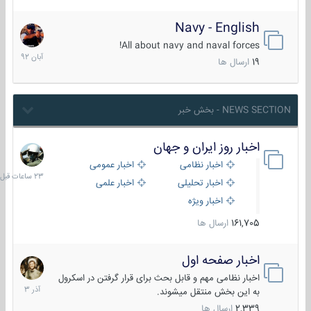
Navy - English
22
آبان
All about navy and naval forces!
1392
19
ارسال ها
NEWS SECTION - بخش خبر
اخبار روز ایران و جهان
23
ساعات
اخبار نظامی
اخبار عمومی
قبل
اخبار تحلیلی
اخبار علمی
اخبار ویژه
161,705
ارسال ها
اخبار صفحه اول
7
آذر
اخبار نظامی مهم و قابل بحث برای قرار گرفتن در اسکرول
1403
به این بخش منتقل میشوند.
2,339
ارسال ها