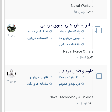
Naval Warfare
1,802
ارسال ها
سایر بخش های نیروی دریایی
22
بهمن
پایگاه‌های دریایی
تفنگداران و نیروهای ویژه‌ی دریایی
1404
نیروی دریایی کشورهای مختلف
دانشنامه دریایی
دانشنامه دریایی کپی
Naval Force Others
583
ارسال ها
علوم و فنون دریایی
6
بهمن
الکترونیک و مخابرات دریایی
فناوری دریایی
1403
دریانوردی عمومی
سامانه های رانشی دریایی
Naval Technology & Science
952
ارسال ها