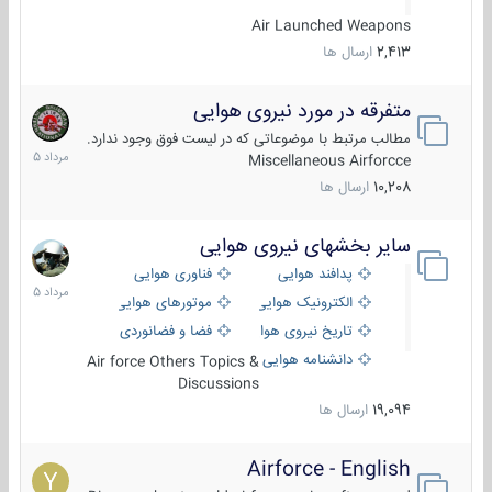
Air Launched Weapons
2,413
ارسال ها
متفرقه در مورد نیروی هوایی
7
مرداد
مطالب مرتبط با موضوعاتی که در لیست فوق وجود ندارد.
1405
Miscellaneous Airforcce
10,208
ارسال ها
سایر بخشهای نیروی هوایی
2
مرداد
پدافند هوایی
فناوری هوایی
1405
الکترونیک هوایی
موتورهای هوایی
تاریخ نیروی هوایی
فضا و فضانوردی
دانشنامه هوایی
Air force Others Topics &
Discussions
19,094
ارسال ها
Airforce - English
15