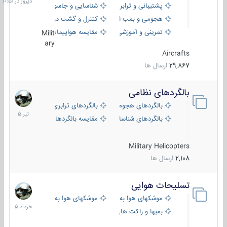
پشتیبانی و ترابری
شناسایی و جاسوسی
هجومی و بمب افکن
کنترل و گشت دریایی
تمرینی و آموزشی
مقایسه هواپیماها
Milit
ary
Aircrafts
29,867
ارسال ها
بالگردهای نظامی
22
تیر
بالگردهای هجومی
بالگردهای ترابری
1405
بالگردهای شناسایی
مقایسه بالگردها
Military Helicopters
2,108
ارسال ها
تسلیحات هوایی
30
خرداد
موشکهای هوا به هوا
موشکهای هوا به سطح
1405
بمبها و راکت های هوایی