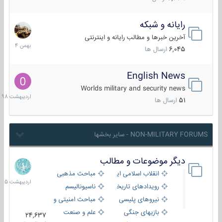
رایانه و شبکه
30
بهمن
آخرین خبرها و مطالب رایانه و اینترنتی
1404
6,045
ارسال ها
English News
10
اردیبهش
Worlds military and security news
1398
51
ارسال ها
NON-MILITARY FORUMS - سایر بخشها
دیگر موضوعات و مطالب
8
اردیبهش
انقلاب اسلامی ایران
مباحث مذهبی
1405
رویدادهای تاریخی و مذهبی
ناسیونالیسم
نیروهای پلیسی
مباحث امنیتی و اطلاعاتی
بازیهای جنگی
علم و صنعت
24,637