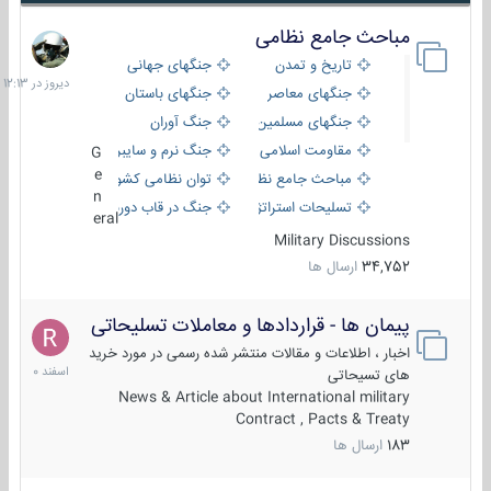
مباحث جامع نظامی
دیروز
در
تاریخ و تمدن
جنگهای جهانی
12:13
جنگهای معاصر
جنگهای باستان
جنگهای مسلمین
جنگ آوران
مقاومت اسلامی
جنگ نرم و سایبری
G
e
مباحث جامع نظامی
توان نظامی کشورها
n
تسلیحات استراتژیک
جنگ در قاب دوربین
eral
Military Discussions
34,752
ارسال ها
پیمان ها - قراردادها و معاملات تسلیحاتی
7
اسفند
اخبار ، اطلاعات و مقالات منتشر شده رسمی در مورد خرید
1400
های تسیحاتی
News & Article about International military
Contract , Pacts & Treaty
183
ارسال ها