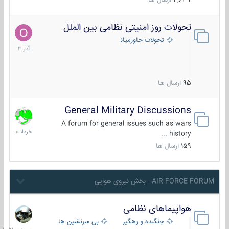
4,637
ارسال ها
تحولات روز امنیتی نظامی بین الملل
21
آذر
تحولات خاورمیانه
1403
95
ارسال ها
General Military Discussions
10
خرداد
A forum for general issues such as wars
1400
history ...
159
ارسال ها
AIR FORCE FORUM - بخش نیروی هوایی
هواپیماهای نظامی
دیروز
در
جنگنده و رهگیر
بی سرنشین ها
10:51