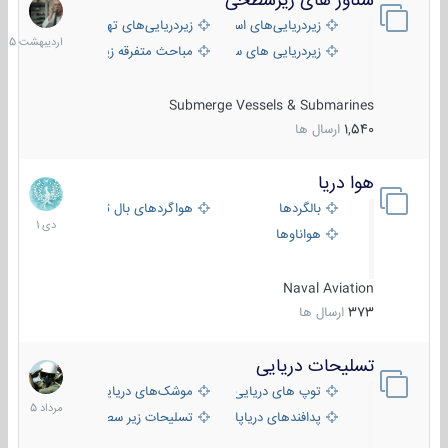
شناور های زیرسطحی
31
اردیبهش
زیردریایی‌های استراتژیک
زیردریایی‌های تهاجمی
1405
زیردریایی های سبک
مباحث متفرقه زیرسطحی
Submerge Vessels & Submarines
1,540
ارسال ها
هوا دریا
12
دی
بالگردها
هواگردهای بال ثابت
1401
هواناوها
Naval Aviation
373
ارسال ها
تسلیحات دریایی
2
مرداد
توپ های دریایی
موشک‌های دریایی
1405
پدافندهای دریاپایه
تسلیحات زیر سطحی