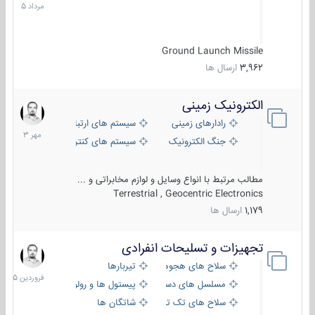
1405
Ground Launch Missile
3,962
ارسال ها
الکترونیک زمینی
1
مهر
رادارهای زمینی
سیستم های ارتباطی و جمع آوری اطلاع
1403
جنگ الکترونیک
سیستم های کنترل آتش و تجهیزات الکتر
مطالب مرتبط با انواع وسایل و لوازم مخابراتی و ...
Terrestrial , Geocentric Electronics
1,179
ارسال ها
تجهیزات و تسلیحات انفرادی
17
فروردین
سلاح های هجومی
تیربارها
1405
مسلسل های دستی
پیستول ها و رولورها
سلاح های تک تیر اندازی
شاتگان ها