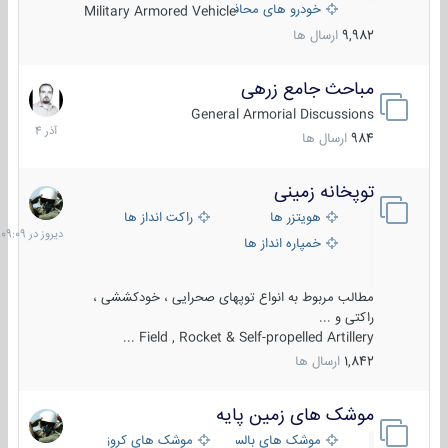
خودرو های محافظت شده
Military Armored Vehicle
9,982
ارسال ها
مباحث جامع زرهی
7
آذر
General Armorial Discussions
1404
984
ارسال ها
توپخانه زمینی
دیروز
در
هویتزر ها
راکت انداز ها
09:09
خمپاره انداز ها
مطالب مربوط به انواع توپهای صحرایی ، خودکششی ،
راکتی و ...
Field , Rocket & Self-propelled Artillery ...
1,842
ارسال ها
موشک های زمین پایه
2
مرداد
موشک های بالستیک
موشک های کروز