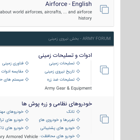
Airforce - English
about world airforces, aircrafts, ... and airforce
history
ARMY FORUM - بخش نیروی زمینی
ادوات و تسلیحات زمینی
تسلیحات زمینی
فناوری زمینی
تاریخ نیروی زمینی
مقایسه ادوات 
تسلیحات ضد زره
سیستم های حف
Army Gear & Equipment
خودروهای نظامی و زره پوش ها
تانک
خودروهای مهن
نفربرها و خودروی های رزمی پیاده نظام
خودرو های ترا
خودرو های پشتیبانی آتش ، شناسایی و ضد ت
خودرو های تاک
خودرو های محافظت شده
tary Armored Vehicle