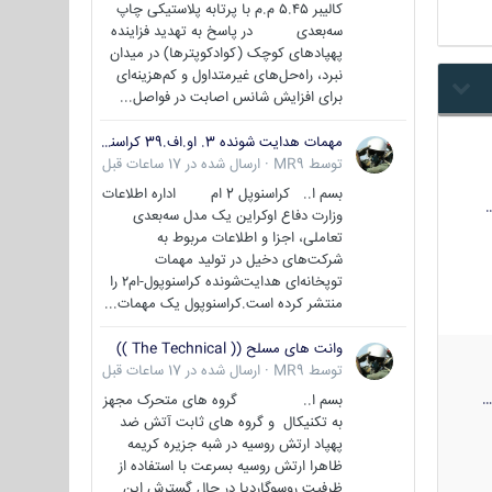
کالیبر ۵.۴۵ م.م با پرتابه پلاستیکی چاپ
سه‌بعدی در پاسخ به تهدید فزاینده
پهپادهای کوچک (کوادکوپترها) در میدان
نبرد، راه‌حل‌های غیرمتداول و کم‌هزینه‌ای
برای افزایش شانس اصابت در فواصل...
مهمات هدایت شونده 3. او.اف.39 کراسنوپل/بصیر( Krasnopol 3OF39 )
توسط
MR9
·
ارسال شده در
17 ساعات قبل
بسم ا.. کراسنوپل 2 ام اداره اطلاعات
وزارت دفاع اوکراین یک مدل سه‌بعدی
تعاملی، اجزا و اطلاعات مربوط به
شرکت‌های دخیل در تولید مهمات
توپخانه‌ای هدایت‌شونده کراسنوپول-ام۲ را
منتشر کرده است.کراسنوپول یک مهمات...
وانت های مسلح (( The Technical ))
توسط
MR9
·
ارسال شده در
17 ساعات قبل
بسم ا.. گروه های متحرک مجهز
به تکنیکال و گروه های ثابت آتش ضد
پهپاد ارتش روسیه در شبه جزیره کریمه
ظاهرا ارتش روسیه بسرعت با استفاده از
ظرفیت روسوگاردیا در حال گسترش این