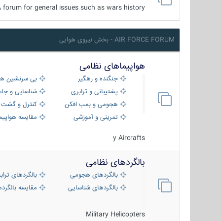
 forum for general issues such as wars history ...
AIR FORCE FORUM - بخش نیروی هوایی
هواپیماهای نظامی
جنگنده و رهگیر
بی سرنشین ها
پشتیبانی و ترابری
شناسایی و جا
هجومی و بمب افکن
کنترل و گشت د
تمرینی و آموزشی
مقایسه هواپیم
y Aircrafts
بالگردهای نظامی
بالگردهای هجومی
بالگردهای تراب
بالگردهای شناسایی
مقایسه بالگرده
Military Helicopters