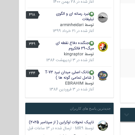
آغاز شده در
28 بهمن 1400
نبرد رسانه ای و الگوی
498
تبلیغات
توسط
arminheidari
آغاز شده در
21 خرداد 1399
جنگنده دفاع نقطه ای
349
میگ-29 فالکروم
توسط
kingraptor
آغاز شده در
3 اردیبهشت 1386
تانک اصلی میدان نبرد T-72
244
( شامل تمامی گونه ها )
توسط
EBRAHIM
آغاز شده در
3 فروردین 1386
جدیدترین پاسخ های کاربران
تاپیک تحولات اوکراین ( از سپتامبر 2025)
توسط
MR9
·
ارسال شده در
13 ساعات قبل