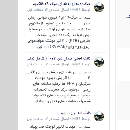
جنگنده دفاع نقطه ای میگ-29 فالکروم
توسط
MR9
·
ارسال شده در
16 ساعات قبل
بسم ا... میگ-29 ام2 نیروی هوایی ارتش
مصر جدیدترین تصاویر از فالکروم
ام2 های نیروی هوایی ارتش مصر مسلح
بودن آنها به یک عدد مخزن سوخت
خارجی (PTB) ، ۲ تیر موشک هوابه‌هوای
آر.وی.وی-ای‌ای (RVV-AE) ، ۲ تیر...
تانک اصلی میدان نبرد T-72 ( شامل تمامی گونه ها )
توسط
MR9
·
ارسال شده در
17 ساعات قبل
بسم ا... بهینه سازی بیشتر برای تی-72بی
3 با افزایش تهدید مهمات
سرگردان و FPV ها برعلیه سامانه های
زرهی ، دوطرف درگیر بسرعت تجهیزات
موجود و همچنین نمونه های تازه تولید
شده را به سامانه های فعال و غیرفعال...
دانشنامه نیروی زمینی
توسط
MR9
·
ارسال شده در
17 ساعات قبل
بسم ا... مهمات کالیبر کوچک ضد پهپاد