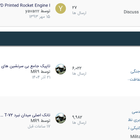
D Printed Rocket Engine I…
27
توسط
yavarrr
Discuss 
ارسال ها
15 مهر 1393
تاپیک جامع بی سرنشین های ز
6,022
جنگی
توسط
MR9
ارسال ها
21 آذر 1404
اظت فعال
دسی
تانک اصلی میدان نبرد T-72 …
9,982
بری نظامی
توسط
MR9
ارسال ها
17 ساعات قبل
انک
تیکی نظامی
Mili