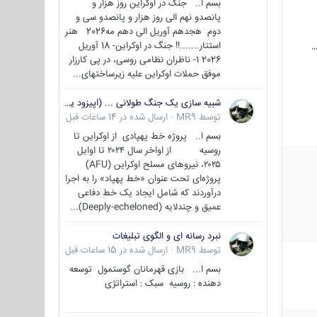
بسم ا.. جنگ در اوکراین روز هزار و
پانصدو نهم الی روز هزار و پانصدو سی و
دوم هجدهم آوریل الی دهم مه2026 هنر
استتار.......!! جنگ در اوکراین- 18 آوریل
…
2026 1- ناظران نظامی روسی، در پی کارزار
موفق حملات اوکراین علیه زیرساختهای...
شبیه سازی یک جنگ طولانی ... (اپیزود یکم : اوکراین )
توسط
MR9
·
ارسال شده در
14 ساعات قبل
بسم ا.. پروژه خط پهپادی از اوکراین تا
روسیه از اواخر سال ۲۰۲۴ تا اوایل
۲۰۲۵، نیروهای مسلح اوکراین (AFU)
پروژه‌ای تحت عنوان «خط پهپاد» را به اجرا
درآوردند که شامل ایجاد یک خط دفاعی
عمیق و چندلایه (Deeply-echeloned)...
نبرد رسانه ای و الگوی تبلیغات
توسط
MR9
·
ارسال شده در
15 ساعات قبل
بسم ا... بازی قهرمانان گوستمول توسعه
دهنده : روسیه سبک : استراتژی