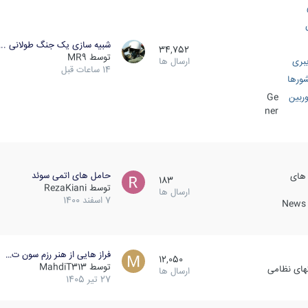
شبیه سازی یک جنگ طولانی ..
34,752
توسط
MR9
بری
ارسال ها
14 ساعات قبل
ورها
ربین
Ge
ner
حامل های اتمی سوئد
 های
183
توسط
RezaKiani
ارسال ها
7 اسفند 1400
News &
فراز هایی از هنر رزم سون ت…
12,050
توسط
MahdiT313
کهای نظامی
ارسال ها
27 تیر 1405