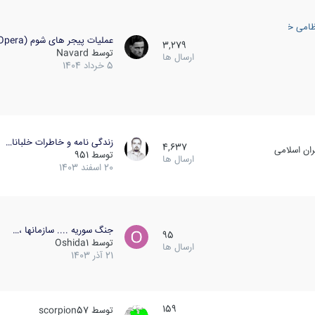
ظامی خارجی
عملیات پیجر های شوم (Opera…
3,279
توسط
Navard
ارسال ها
5 خرداد 1404
زندگی نامه و خاطرات خلبانا…
4,637
ان اسلامی
توسط
951
ارسال ها
20 اسفند 1403
جنگ سوریه .... سازمانها ،…
95
توسط
Oshida1
ارسال ها
21 آذر 1403
159
توسط
scorpion57