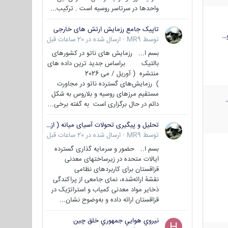
واحدها در سرتاسر روسیه است . ترکیب...
تاپیک جامع رزمایش ارتش های خارجی
…
توسط
MR9
·
ارسال شده در
20 ساعات قبل
بسم ا... رزمایش های ناتو در کشورهای
بالتیک براساس جدید ترین داده های
منتشره ( آوریل / می 2026
) رزمایش‌های گسترده ناتو در مجاورت
مستقیم مرزهای روسیه و بلاروس به شکل
دائم در حال برگزاری است به گفته برخی...
تحلیل و پیگیری تحولات آسیای میانه ( ازبکستان، تاجیکستان، ترکمنستان، قزاقستان و قرقیزستان )
توسط
MR9
·
ارسال شده در
20 ساعات قبل
بسم ا.. حضور و سرمایه گذاری گسترده
ایالات متحده در زیرساختهای معدنی
قزاقستان برای کاربردهای نظامی
نقشهٔ ارائه‌شده، نمای جامعی از پراکندگی
ذخایر مواد معدنی کمیاب و استراتژیک در
قزاقستان ارائه داده و به‌وضوح نشان...
نيروي هوايي جمهوري خلق چين