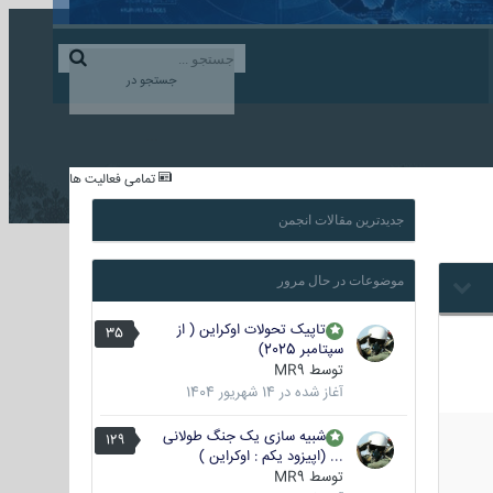
ورود به حساب کاربری
ایجاد حساب کاربری
جستجو در
...
تمامی فعالیت ها
جدیدترین مقالات انجمن
موضوعات در حال مرور
تاپیک تحولات اوکراین ( از
35
سپتامبر 2025)
توسط
MR9
آغاز شده در
14 شهریور 1404
شبیه سازی یک جنگ طولانی
129
... (اپیزود یکم : اوکراین )
توسط
MR9