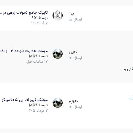
تاپیک جامع تحولات زرهی در …
984
توسط
951
ارسال ها
7 آذر 1404
مهمات هدایت شونده 3. او.اف…
1,842
توسط
MR9
ارسال ها
17 ساعات قبل
ی و ...
ز
موشک کروز اف پی-5 فلامینگو…
3,962
توسط
MR9
ارسال ها
2 مرداد 1405