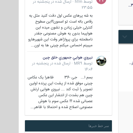
توسط
hfm
·
ارسال شده در
پنجشنبه در
3
23:55
به شه پرهای عکس اول دقت کنید مثل یه
رقاص باله است تو اسمون!!این سطوح
کنترلی خیلی زیادن و نشون میده این
هواپیما بدون یه هوش مصنوعی جقدر
نامطمئنه برای پرواز!هر وقت این شهپرهارو
میبینم احساس میکنم چینی ها به اون...
نيروي هوايي جمهوري خلق چين
…
توسط
MR9
·
ارسال شده در
پنجشنبه در
16:06
بسم ا... جی -36 ظاهرا یک عکاس
چینی موفق شده از پشت این پرنده اولین
تصویر را ثبت کند ... نیروی هوایی ارتش
چین هم بشدت از انتشار این عکس
عصبانی شده !!! عکس سوم با هوش
مصنوعی اصلاح شده و احتمالا با ظاهر...
سر خط خبرها