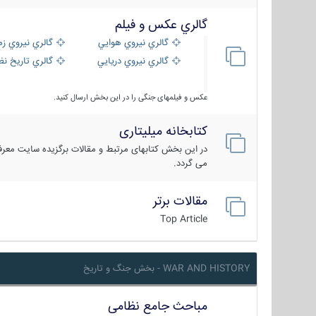
گالري عكس و فيلم
گالري نيروي هوايي
گالري نيروي زم
گالري نيروي دريايي
گالري تاریخ ن
عکس و فیلمهای جنگی را در این بخش ارسال کنید.
کتابخانه میلیتاری
در این بخش کتابهای مرتبط و مقالات برگزیده سایت معرفی
می گردد.
مقالات برتر
Top Article
WAR AND HISTORY - بخش جنگ و تاریخ
مباحث جامع نظامی