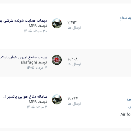
به سطح
مهمات هدایت شونده سُرشی یو
2,413
توسط
MR9
ارسال ها
30 خرداد 1405
بررسی جامع نیروی هوایی ارت…
10,208
توسط
shafaghi
ارسال ها
7 مرداد 1405
سامانه دفاع هوایی پانسیر ا…
یی
19,094
توسط
MR9
ارسال ها
ی
2 مرداد 1405
Air f