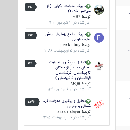
تاپیک تحولات اوکراین ( از
35
سپتامبر 2025)
توسط
MR9
آغاز شده در
14 شهریور 1404
تاپیک جامع رزمایش ارتش
616
های خارجی
توسط
persianboy
آغاز شده در
5 اردیبهشت 1386
تحلیل و پیگیری تحولات
121
آسیای میانه ( ازبکستان،
تاجیکستان، ترکمنستان،
قزاقستان و قرقیزستان )
توسط
Mojiir
آغاز شده در
12 فروردین 1390
تحلیل و پیگیری تحولات کره
1,390
شمالی و جنوبی
توسط
arash_slayer
آغاز شده در
26 اردیبهشت 1386