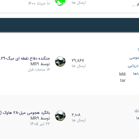
ارسال ها
10 خرداد 1400
A
سوسی
جنگنده دفاع نقطه ای میگ-29…
29,867
توسط
MR9
ریایی
ارسال ها
16 ساعات قبل
اها
Mili
tar
ری
بالگرد هجومی میل-28 هاوک (…
2,108
ا
توسط
MR9
ارسال ها
22 تیر 1405