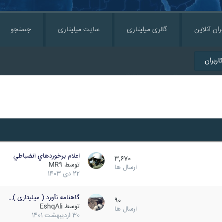
ران آنلاین
گالری میلیتاری
سایت میلیتاری
جستجو
ربران
اعلام برخوردهاي انضباطي
3,670
توسط
MR9
ارسال ها
22 دی 1403
گاهنامه نآورد ( میلیتاری )…
90
توسط
EshqAli
ارسال ها
30 اردیبهشت 1401