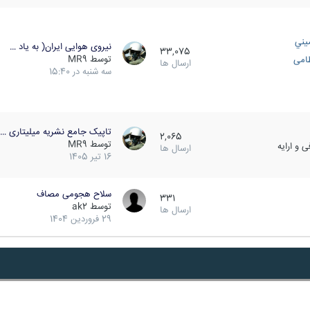
يني
نیروی هوایی ایران( به یاد …
33,075
توسط
MR9
ظامی
ارسال ها
سه شنبه در 15:40
تاپیک جامع نشریه میلیتاری …
2,065
توسط
MR9
 و ارایه
ارسال ها
16 تیر 1405
سلاح هجومی مصاف
331
توسط
ak2
ارسال ها
29 فروردین 1404