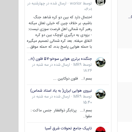
توسط
worior
·
ارسال شده در
چهارشنبه در
06:01
احتمال دارد که بین دو کره شاهد جنگ
باشیم، بر خلاف چین که خیلی تعلل میکنه
رهبر کره شمالی اهل فرصت سوزی نیست:
- بزودی یه درگیری کوچک بین دو کره
اتفاق میفته. بعد کره شمالی تصمیم میگیره
با حمله هوایی پاسخ بده، که حمله موفق...
جنگنده برتری هوایی سوخو-57 فلون (Su-57/Felon)
توسط
MR9
·
ارسال شده در
سه شنبه در
18:26
بسم ا.. فلون دوکابین ...
نیروی هوایی ایران( به یاد استاد شماس)
توسط
MR9
·
ارسال شده در
سه شنبه در
15:40
بسم ا... پرتابگر ذوالفقار جنس ماکت :
مقوا..
تاپیک جامع تحولات شرق آسیا