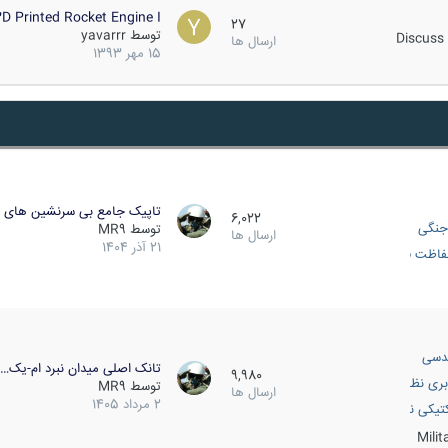
D Printed Rocket Engine I…
27
توسط
yavarrr
Discuss 
ارسال ها
15 مهر 1393
تاپیک جامع بی سرنشین های ز
6,022
جنگی
توسط
MR9
ارسال ها
21 آذر 1404
اظت فعال
دسی
تانک اصلی میدان نبرد ام-یک…
9,980
بری نظامی
توسط
MR9
ارسال ها
2 مرداد 1405
انک
تیکی نظامی
Mili