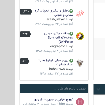
آغاز شده در
15 اردیبهشت 1388
تحلیل و پیگیری تحولات کره
1,390
شمالی و جنوبی
توسط
arash_slayer
آغاز شده در
26 اردیبهشت 1386
جنگنده برتری هوایی
324
سوخو-57 فلون (Su-
57/Felon)
توسط
kingraptor
آغاز شده در
3 اردیبهشت 1386
نیروی هوایی ایران( به یاد
54
استاد شماس)
توسط
babak1985
آغاز شده در
27 اسفند 1392
جدیدترین پاسخ های کاربران
نيروي هوايي جمهوري خلق چين
توسط
hfm
·
ارسال شده در
3 ساعات قبل