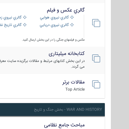
گالري عكس و فيلم
گالري نيروي هوايي
گالري نيروي زم
گالري نيروي دريايي
گالري تاریخ ن
عکس و فیلمهای جنگی را در این بخش ارسال کنید.
کتابخانه میلیتاری
در این بخش کتابهای مرتبط و مقالات برگزیده سایت معرفی
می گردد.
مقالات برتر
Top Article
WAR AND HISTORY - بخش جنگ و تاریخ
مباحث جامع نظامی