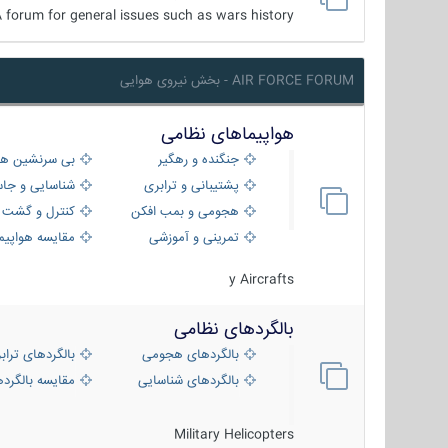
 forum for general issues such as wars history ...
AIR FORCE FORUM - بخش نیروی هوایی
هواپیماهای نظامی
جنگنده و رهگیر
بی سرنشین ها
پشتیبانی و ترابری
شناسایی و جا
هجومی و بمب افکن
کنترل و گشت د
تمرینی و آموزشی
مقایسه هواپیم
y Aircrafts
بالگردهای نظامی
بالگردهای هجومی
بالگردهای تراب
بالگردهای شناسایی
مقایسه بالگرده
Military Helicopters