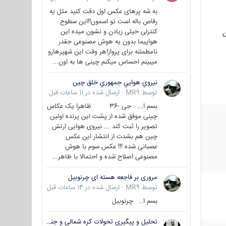
به شه پرهای عکس اول دقت کنید مثل یه
رقاص باله است تو اسمون!!این سطوح
کنترلی خیلی زیادن و نشون میده این
ن
هواپیما بدون یه هوش مصنوعی جقدر
نامطمئنه برای پرواز!هر وقت این شهپرهارو
میبینم احساس میکنم چینی ها به اون...
نيروي هوايي جمهوري خلق چين
توسط
MR9
·
ارسال شده در
11 ساعات قبل
بسم ا... جی -36 ظاهرا یک عکاس
چینی موفق شده از پشت این پرنده اولین
تصویر را ثبت کند ... نیروی هوایی ارتش
چین هم بشدت از انتشار این عکس
عصبانی شده !!! عکس سوم با هوش
مصنوعی اصلاح شده و احتمالا با ظاهر...
مروری بر فاجعه هسته ای چرنوبیل
توسط
MR9
·
ارسال شده در
14 ساعات قبل
بسم ا.. چرنوبیل
تحلیل و پیگیری تحولات کره شمالی و جنوبی