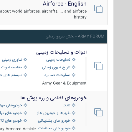
Airforce - English
about world airforces, aircrafts, ... and airforce
history
ARMY FORUM - بخش نیروی زمینی
ادوات و تسلیحات زمینی
تسلیحات زمینی
فناوری زمینی
تاریخ نیروی زمینی
مقایسه ادوات 
تسلیحات ضد زره
سیستم های حف
Army Gear & Equipment
خودروهای نظامی و زره پوش ها
تانک
خودروهای مهن
نفربرها و خودروی های رزمی پیاده نظام
خودرو های ترا
خودرو های پشتیبانی آتش ، شناسایی و ضد ت
خودرو های تاک
خودرو های محافظت شده
tary Armored Vehicle