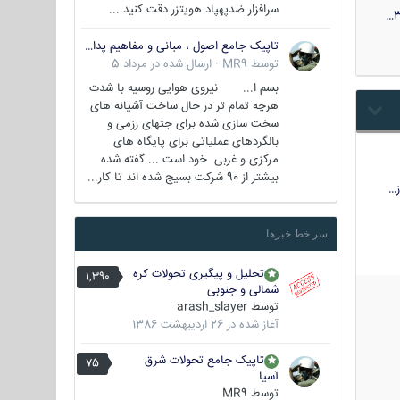
سرافزار ضدپهپاد هویتزر دقت کنید ...
3
تاپیک جامع اصول ، مبانی و مفاهیم پدافند غیر عامل
توسط
MR9
·
ارسال شده در
مرداد 5
بسم ا... نیروی هوایی روسیه با شدت
هرچه تمام تر در حال ساخت آشیانه های
سخت سازی شده برای جتهای رزمی و
بالگردهای عملیاتی برای پایگاه های
مرکزی و غربی خود است ... گفته شده
بیشتر از 90 شرکت بسیج شده اند تا کار...
…
سر خط خبرها
تحلیل و پیگیری تحولات کره
1,390
شمالی و جنوبی
توسط
arash_slayer
آغاز شده در
26 اردیبهشت 1386
تاپیک جامع تحولات شرق
75
آسیا
توسط
MR9