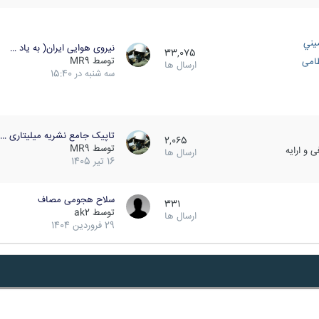
يني
نیروی هوایی ایران( به یاد …
33,075
توسط
MR9
ظامی
ارسال ها
سه شنبه در 15:40
تاپیک جامع نشریه میلیتاری …
2,065
توسط
MR9
 و ارایه
ارسال ها
16 تیر 1405
سلاح هجومی مصاف
331
توسط
ak2
ارسال ها
29 فروردین 1404