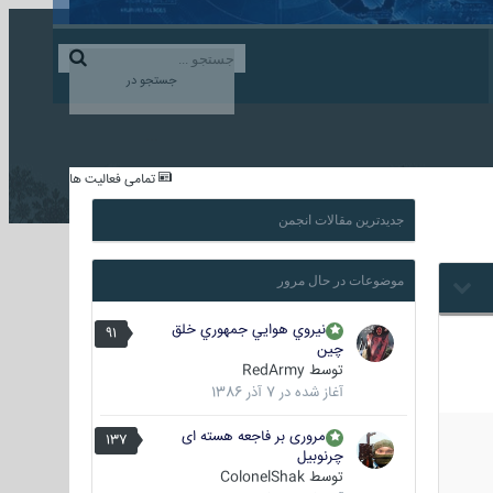
ورود به حساب کاربری
ایجاد حساب کاربری
جستجو در
...
تمامی فعالیت ها
جدیدترین مقالات انجمن
موضوعات در حال مرور
نيروي هوايي جمهوري خلق
91
چين
توسط
RedArmy
آغاز شده در
7 آذر 1386
مروری بر فاجعه هسته ای
137
چرنوبیل
توسط
ColonelShak