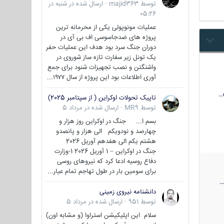
توسط
majid363
·
ارسال شده در
شنبه در
05:26
عملیات مونوپولی یکی از محرمانه ترین
پروژه های ضدجاسوسی اف بی آی در
دوران جنگ سرد بود هدف این عملیات حفر
یک تونل زیر سفارت تازه ساز شوروی در
واشنگتن و نصب تجهیزات شنود برای جمع
آوری اطلاعات بود این پروژه از سال ۱۹۷۷...
تاپیک تحولات اوکراین ( از سپتامبر 2025)
توسط
MR9
·
ارسال شده در
مرداد 5
بسم ا... جنگ در اوکراین روز هزار و
چهارصد و نودویکم الی هزار و پانصدو
هشتم یکم الی هفدهم آوریل 2026
جنگ در اوکراین – 1 آوریل 2026 1-وزارت
دفاع روسیه ادعا کرد که نیروهای روسی
برای سومین بار در طول تهاجم تمام عیار...
دانشنامه نیروی زمینی
توسط
951
·
ارسال شده در
مرداد 5
سلام این اپلیکیشن استراوا (و مشابه اون)