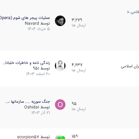
ظامی خارجی
عملیات پیجر های شوم (Opera…
3,279
توسط
Navard
ارسال ها
5 خرداد 1404
زندگی نامه و خاطرات خلبانا…
4,637
ان اسلامی
توسط
951
ارسال ها
20 اسفند 1403
جنگ سوریه .... سازمانها ،…
95
توسط
Oshida1
ارسال ها
21 آذر 1403
159
توسط
scorpion57