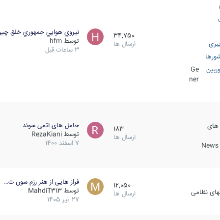
نيروي هوايي جمهوري خلق چي
34,750
توسط
hfm
بری
ارسال ها
3 ساعات قبل
ورها
ربین
Ge
ner
حامل های اتمی سوئد
 های
183
توسط
RezaKiani
ارسال ها
7 اسفند 1400
News &
فراز هایی از هنر رزم سون ت…
12,050
توسط
MahdiT313
کهای نظامی
ارسال ها
27 تیر 1405