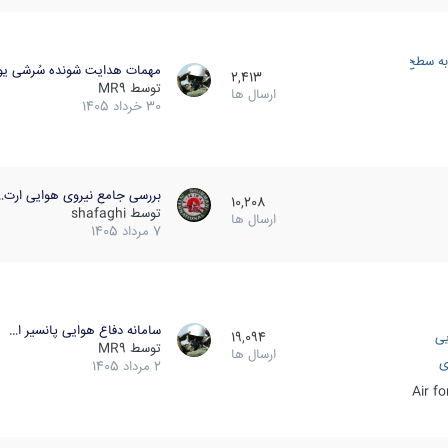
به سطح
مهمات هدایت شونده سُرشی یو
2,413
توسط
MR9
ارسال ها
30 خرداد 1405
بررسی جامع نیروی هوایی ارت…
10,208
توسط
shafaghi
ارسال ها
7 مرداد 1405
سامانه دفاع هوایی پانسیر ا…
یی
19,094
توسط
MR9
ارسال ها
ی
2 مرداد 1405
Air f