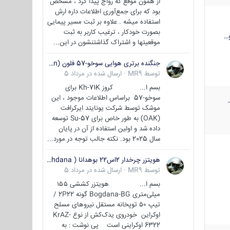
از همون موقع که رواج پیدا کرد ، مشخص
بود که برای جمع‌آوری اطلاعات داره ارش
استفاده میشه . علاوه بر ثبت مسیر پیمایی
بصورت خودکار ، ترغیب کاربر به ثبت
…
موقعیتها و اشتراک‌ گذاشتنشون در این...
جنگنده برتری هوایی سوخو-57 فلون (Su-57/Felon)
توسط
MR9
·
ارسال شده در
مرداد 5
بسم ا... کروز Kh-71K برای
سوخو-57 براساس اطلاعات موجود ، این
موشک توسط شرکت یونایتد ایرکرافت
(OAK) به طور خاص برای Su-57 توسعه
داده شد و اولین استفاده از آن در پایان
سال 2025 بود. نکته جالب توجه در مورد...
هویتزر چرخدار 2اس22 بوهدانا ( wheeled howitzer 2S22 Bohdana )
توسط
MR9
·
ارسال شده در
مرداد 5
بسم ا... هویتزر کششی ۱۵۵
میلی‌متری Bogdana-BG گونه 2P22 /
تیپ ۵۰ توپخانه مستقل نیروهای مسلح
اوکراین خودروی یدک‌کش از نوع KrAZ-
6322 اوکراینی است پی نوشت : به