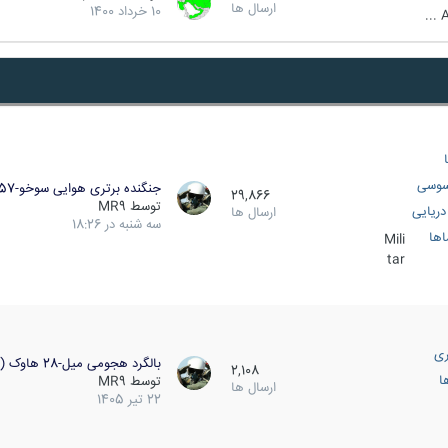
ارسال ها
10 خرداد 1400
A
سوسی
جنگنده برتری هوایی سوخو-57…
29,866
توسط
MR9
ریایی
ارسال ها
سه شنبه در 18:26
اها
Mili
tar
ری
بالگرد هجومی میل-28 هاوک (…
2,108
ا
توسط
MR9
ارسال ها
22 تیر 1405