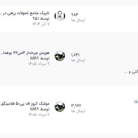
تاپیک جامع تحولات زرهی در …
984
توسط
951
ارسال ها
7 آذر 1404
هویتزر چرخدار 2اس22 بوهدا…
1,841
توسط
MR9
ارسال ها
9 مرداد 1405
ی و ...
ز
موشک کروز اف پی-5 فلامینگو…
3,962
توسط
MR9
ارسال ها
2 مرداد 1405