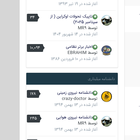
آغاز شده در
19 تیر 1393
تاپیک تحولات اوکراین ( از
34
سپتامبر 2025)
توسط
MR9
آغاز شده در
14 شهریور 1404
اخبار برتر نظامی
10,094
توسط
EBRAHIM
آغاز شده در
10 فروردین 1386
دانشنامه میلیتاری
دانشنامه نیروی زمینی
178
توسط
crazy-doctor
آغاز شده در
13 بهمن 1394
دانشنامه نیروی هوایی
245
توسط
MR9
آغاز شده در
13 بهمن 1394