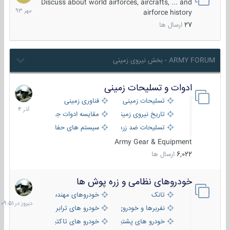
مهر
Discuss about world airforces, aircrafts, ... and
1393
airforce history
27
ارسال ها
ARMY FORUM - بخش نیروی زمینی
ادوات و تسلیحات زمینی
21
آذر
تسلیحات زمینی
فناوری زمینی
1404
تاریخ نیروی زمینی
مقایسه ادوات جنگی
تسلیحات ضد زره
سیستم های حفاظت فعال
Army Gear & Equipment
6,022
ارسال ها
خودروهای نظامی و زره پوش ها
دیروز
در
تانک
خودروهای مهندسی
09:51
نفربرها و خودروی های رزمی پیاده نظام
خودرو های ترابری نظامی
خودرو های پشتیبانی آتش ، شناسایی و ضد تانک
خودرو های تاکتیکی نظامی