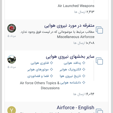
Air Launched Weapons
2,413
ارسال ها
متفرقه در مورد نیروی هوایی
7
مرداد
مطالب مرتبط با موضوعاتی که در لیست فوق وجود ندارد.
1405
Miscellaneous Airforcce
10,208
ارسال ها
سایر بخشهای نیروی هوایی
2
مرداد
پدافند هوایی
فناوری هوایی
1405
الکترونیک هوایی
موتورهای هوایی
تاریخ نیروی هوایی
فضا و فضانوردی
دانشنامه هوایی
Air force Others Topics &
Discussions
19,094
ارسال ها
Airforce - English
15