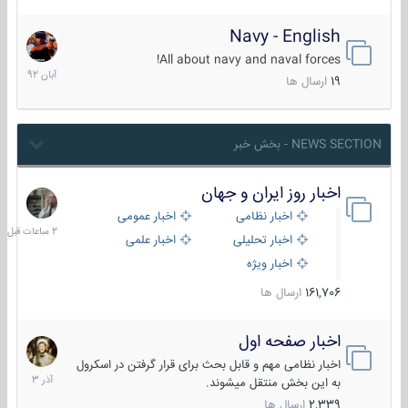
Navy - English
22
آبان
All about navy and naval forces!
1392
19
ارسال ها
NEWS SECTION - بخش خبر
اخبار روز ایران و جهان
2
ساعات
اخبار نظامی
اخبار عمومی
قبل
اخبار تحلیلی
اخبار علمی
اخبار ویژه
161,706
ارسال ها
اخبار صفحه اول
7
آذر
اخبار نظامی مهم و قابل بحث برای قرار گرفتن در اسکرول
1403
به این بخش منتقل میشوند.
2,339
ارسال ها