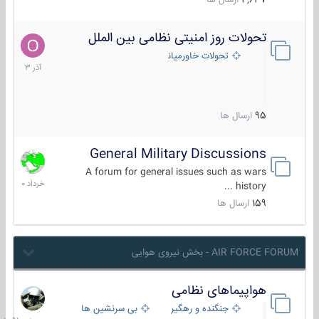
4,637
ارسال ها
تحولات روز امنیتی نظامی بین الملل
21
آذر
تحولات خاورمیانه
1403
95
ارسال ها
General Military Discussions
10
خرداد
A forum for general issues such as wars
1400
history ...
159
ارسال ها
AIR FORCE FORUM - بخش نیروی هوایی
هواپیماهای نظامی
دیروز
در
جنگنده و رهگیر
بی سرنشین ها
10:51