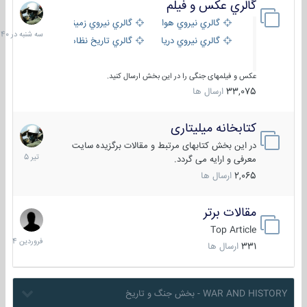
گالري عكس و فيلم
سه
شنبه
گالري نيروي هوايي
گالري نيروي زميني
در
گالري نيروي دريايي
گالري تاریخ نظامی
15:40
عکس و فیلمهای جنگی را در این بخش ارسال کنید.
33,075
ارسال ها
کتابخانه میلیتاری
16
تیر
در این بخش کتابهای مرتبط و مقالات برگزیده سایت
1405
معرفی و ارایه می گردد.
2,065
ارسال ها
مقالات برتر
29
فروردین
Top Article
1404
331
ارسال ها
WAR AND HISTORY - بخش جنگ و تاریخ