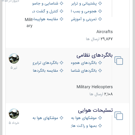
پشتیبانی و ترابری
شناسایی و جاسوسی
هجومی و بمب افکن
کنترل و گشت دریایی
تمرینی و آموزشی
مقایسه هواپیماها
Milit
ary
Aircrafts
29,867
ارسال ها
بالگردهای نظامی
22
تیر
بالگردهای هجومی
بالگردهای ترابری
1405
بالگردهای شناسایی
مقایسه بالگردها
Military Helicopters
2,108
ارسال ها
تسلیحات هوایی
30
خرداد
موشکهای هوا به هوا
موشکهای هوا به سطح
1405
بمبها و راکت های هوایی