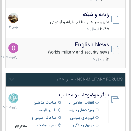
رایانه و شبکه
30
بهمن
آخرین خبرها و مطالب رایانه و اینترنتی
1404
6,045
ارسال ها
English News
10
اردیبهش
Worlds military and security news
1398
51
ارسال ها
NON-MILITARY FORUMS - سایر بخشها
دیگر موضوعات و مطالب
8
اردیبهش
انقلاب اسلامی ایران
مباحث مذهبی
1405
رویدادهای تاریخی و مذهبی
ناسیونالیسم
نیروهای پلیسی
مباحث امنیتی و اطلاعاتی
بازیهای جنگی
علم و صنعت
24,637