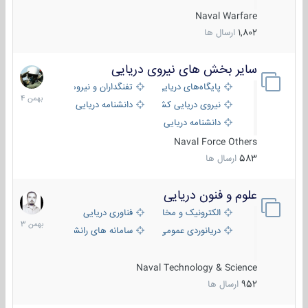
Naval Warfare
1,802
ارسال ها
سایر بخش های نیروی دریایی
22
بهمن
پایگاه‌های دریایی
تفنگداران و نیروهای ویژه‌ی دریایی
1404
نیروی دریایی کشورهای مختلف
دانشنامه دریایی
دانشنامه دریایی کپی
Naval Force Others
583
ارسال ها
علوم و فنون دریایی
6
بهمن
الکترونیک و مخابرات دریایی
فناوری دریایی
1403
دریانوردی عمومی
سامانه های رانشی دریایی
Naval Technology & Science
952
ارسال ها