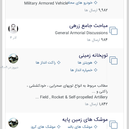
خودرو های محافظت شده
Military Armored Vehicle
9,982
ارسال ها
مباحث جامع زرهی
7
آذر
General Armorial Discussions
1404
984
ارسال ها
توپخانه زمینی
دیروز
در
هویتزر ها
راکت انداز ها
09:09
خمپاره انداز ها
مطالب مربوط به انواع توپهای صحرایی ، خودکششی ،
راکتی و ...
Field , Rocket & Self-propelled Artillery ...
1,842
ارسال ها
موشک های زمین پایه
2
مرداد
موشک های بالستیک
موشک های کروز