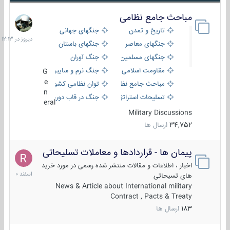
مباحث جامع نظامی
دیروز
در
تاریخ و تمدن
جنگهای جهانی
12:13
جنگهای معاصر
جنگهای باستان
جنگهای مسلمین
جنگ آوران
مقاومت اسلامی
جنگ نرم و سایبری
G
e
مباحث جامع نظامی
توان نظامی کشورها
n
تسلیحات استراتژیک
جنگ در قاب دوربین
eral
Military Discussions
34,752
ارسال ها
پیمان ها - قراردادها و معاملات تسلیحاتی
7
اسفند
اخبار ، اطلاعات و مقالات منتشر شده رسمی در مورد خرید
1400
های تسیحاتی
News & Article about International military
Contract , Pacts & Treaty
183
ارسال ها