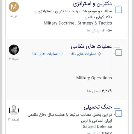
دکترین و استراتژی
27
تیر
مطالب و موضوعات مرتبط با دکترین ، استراتژی و
1405
تاکتیکهای نظامی
Military Doctrine , Strategy & Tactics
12,050
ارسال ها
عملیات های نظامی
5
خرداد
عملیات های نظامی ایران
عملیات های نظامی خارجی
1404
Military Operations
3,279
ارسال ها
جنگ تحمیلی
20
اسفند
در این بخش مطالب مرتبط با هشت سال دفاع مقدس
1403
ایران اسلامی را ارس
Sacred Defense