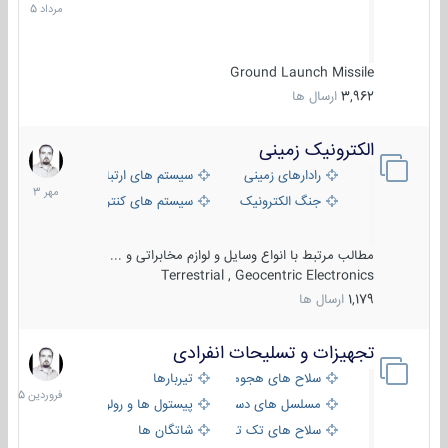
1405
Ground Launch Missile
3,962
ارسال ها
الکترونیک زمینی
1
مهر
رادارهای زمینی
سیستم های ارتباطی و جمع آوری اطلاع
1403
جنگ الکترونیک
سیستم های کنترل آتش و تجهیزات الکتر
مطالب مرتبط با انواع وسایل و لوازم مخابراتی و ...
Terrestrial , Geocentric Electronics
1,179
ارسال ها
تجهیزات و تسلیحات انفرادی
17
فروردین
سلاح های هجومی
تیربارها
1405
مسلسل های دستی
پیستول ها و رولورها
سلاح های تک تیر اندازی
شاتگان ها