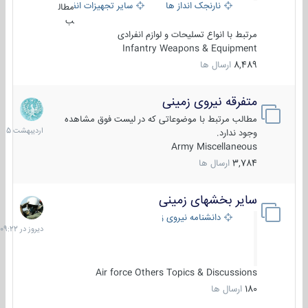
نارنجک انداز ها
سایر تجهیزات انفرادی
مطال
ب
مرتبط با انواع تسلیحات و لوازم انفرادی
Infantry Weapons & Equipment
8,489
ارسال ها
متفرقه نیروی زمینی
27
اردیبهش
مطالب مرتبط با موضوعاتی که در لیست فوق مشاهده
1405
وجود ندارد.
Army Miscellaneous
3,784
ارسال ها
سایر بخشهای زمینی
دیروز
در
دانشنامه نیروی زمینی
09:22
Air force Others Topics & Discussions
180
ارسال ها