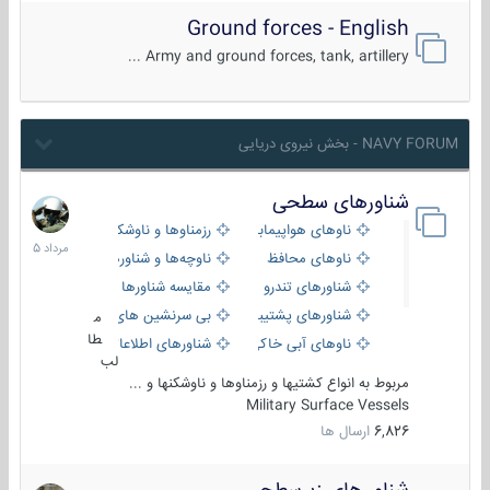
Ground forces - English
Army and ground forces, tank, artillery ...
NAVY FORUM - بخش نیروی دریایی
شناورهای سطحی
2
مرداد
ناوهای هواپیمابر و بالگرد بر
رزمناوها و ناوشکن‌ها
1405
ناوهای محافظ
ناوچه‌ها و شناورهای گشتی
شناورهای تندرو
مقایسه شناورها
شناورهای پشتیبانی
بی سرنشین های دریایی
م
طا
ناوهای آبی خاکی و نیروبر
شناورهای اطلاعاتی و جاسوسی
لب
مربوط به انواع کشتیها و رزمناوها و ناوشکنها و ...
Military Surface Vessels
6,826
ارسال ها