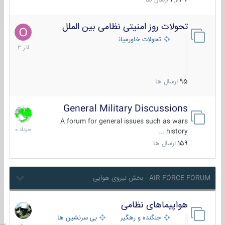
4,637
ارسال ها
تحولات روز امنیتی نظامی بین الملل
21
آذر
تحولات خاورمیانه
1403
95
ارسال ها
General Military Discussions
10
خرداد
A forum for general issues such as wars
1400
history ...
159
ارسال ها
AIR FORCE FORUM - بخش نیروی هوایی
هواپیماهای نظامی
سه
شنبه
جنگنده و رهگیر
بی سرنشین ها
در