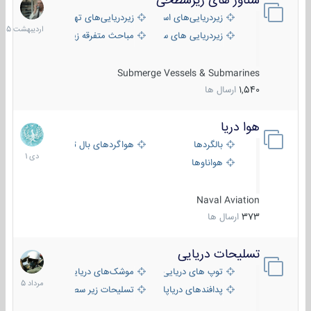
شناور های زیرسطحی
31
اردیبهش
زیردریایی‌های استراتژیک
زیردریایی‌های تهاجمی
1405
زیردریایی های سبک
مباحث متفرقه زیرسطحی
Submerge Vessels & Submarines
1,540
ارسال ها
هوا دریا
12
دی
بالگردها
هواگردهای بال ثابت
1401
هواناوها
Naval Aviation
373
ارسال ها
تسلیحات دریایی
2
مرداد
توپ های دریایی
موشک‌های دریایی
1405
پدافندهای دریاپایه
تسلیحات زیر سطحی