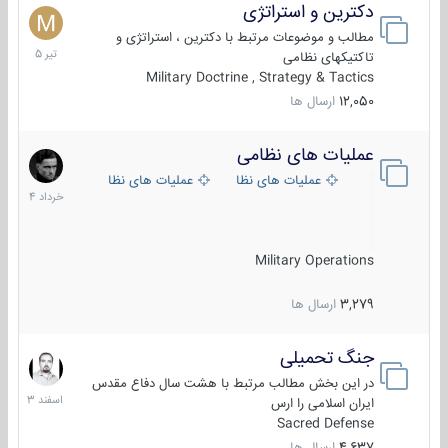
دکترین و استراتژی
27
تیر
مطالب و موضوعات مرتبط با دکترین ، استراتژی و
1405
تاکتیکهای نظامی
Military Doctrine , Strategy & Tactics
12,050
ارسال ها
عملیات های نظامی
5
خرداد
عملیات های نظامی ایران
عملیات های نظامی خارجی
1404
Military Operations
3,279
ارسال ها
جنگ تحمیلی
20
اسفند
در این بخش مطالب مرتبط با هشت سال دفاع مقدس
1403
ایران اسلامی را ارس
Sacred Defense