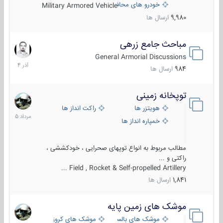
خودرو های محافظت شده
Military Armored Vehicle
9,980
ارسال ها
مباحث جامع زرهی
7
آذر
General Armorial Discussions
1404
984
ارسال ها
توپخانه زمینی
9
مرداد
هویتزر ها
راکت انداز ها
1405
خمپاره انداز ها
مطالب مربوط به انواع توپهای صحرایی ، خودکششی ،
راکتی و ...
Field , Rocket & Self-propelled Artillery ...
1,841
ارسال ها
موشک های زمین پایه
2
مرداد
موشک های بالستیک
موشک های کروز