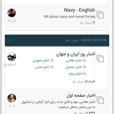
Navy - English
22
آبان
All about navy and naval forces!
1392
19
ارسال ها
NEWS SECTION - بخش خبر
اخبار روز ایران و جهان
9
دقیقه
اخبار نظامی
اخبار عمومی
قبل
اخبار تحلیلی
اخبار علمی
اخبار ویژه
161,703
ارسال ها
اخبار صفحه اول
7
آذر
اخبار نظامی مهم و قابل بحث برای قرار گرفتن در اسکرول
1403
به این بخش منتقل میشوند.
2,339
ارسال ها