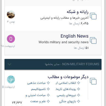
رایانه و شبکه
30
بهمن
آخرین خبرها و مطالب رایانه و اینترنتی
1404
6,045
ارسال ها
English News
10
اردیبهش
Worlds military and security news
1398
51
ارسال ها
NON-MILITARY FORUMS - سایر بخشها
دیگر موضوعات و مطالب
8
اردیبهش
انقلاب اسلامی ایران
مباحث مذهبی
1405
رویدادهای تاریخی و مذهبی
ناسیونالیسم
نیروهای پلیسی
مباحث امنیتی و اطلاعاتی
بازیهای جنگی
علم و صنعت
24,637