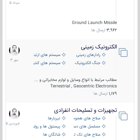
1405
Ground Launch Missile
3,962
ارسال ها
الکترونیک زمینی
1
مهر
رادارهای زمینی
سیستم های ارتباطی و جمع آوری اطلاع
1403
جنگ الکترونیک
سیستم های کنترل آتش و تجهیزات الکتر
مطالب مرتبط با انواع وسایل و لوازم مخابراتی و ...
Terrestrial , Geocentric Electronics
1,179
ارسال ها
تجهیزات و تسلیحات انفرادی
17
فروردین
سلاح های هجومی
تیربارها
1405
مسلسل های دستی
پیستول ها و رولورها
سلاح های تک تیر اندازی
شاتگان ها