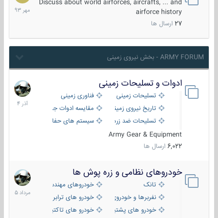
مهر
Discuss about world airforces, aircrafts, ... and
1393
airforce history
27
ارسال ها
ARMY FORUM - بخش نیروی زمینی
ادوات و تسلیحات زمینی
21
آذر
تسلیحات زمینی
فناوری زمینی
1404
تاریخ نیروی زمینی
مقایسه ادوات جنگی
تسلیحات ضد زره
سیستم های حفاظت فعال
Army Gear & Equipment
6,022
ارسال ها
خودروهای نظامی و زره پوش ها
2
مرداد
تانک
خودروهای مهندسی
1405
نفربرها و خودروی های رزمی پیاده نظام
خودرو های ترابری نظامی
خودرو های پشتیبانی آتش ، شناسایی و ضد تانک
خودرو های تاکتیکی نظامی