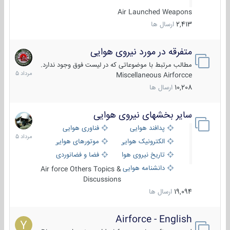
Air Launched Weapons
2,413
ارسال ها
متفرقه در مورد نیروی هوایی
7
مرداد
مطالب مرتبط با موضوعاتی که در لیست فوق وجود ندارد.
1405
Miscellaneous Airforcce
10,208
ارسال ها
سایر بخشهای نیروی هوایی
2
مرداد
پدافند هوایی
فناوری هوایی
1405
الکترونیک هوایی
موتورهای هوایی
تاریخ نیروی هوایی
فضا و فضانوردی
دانشنامه هوایی
Air force Others Topics &
Discussions
19,094
ارسال ها
Airforce - English
15