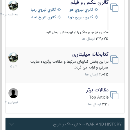
گالري عكس و فيلم
سه
شنبه
گالري نيروي هوايي
گالري نيروي زميني
در
گالري نيروي دريايي
گالري تاریخ نظامی
15:40
عکس و فیلمهای جنگی را در این بخش ارسال کنید.
33,075
ارسال ها
کتابخانه میلیتاری
16
تیر
در این بخش کتابهای مرتبط و مقالات برگزیده سایت
1405
معرفی و ارایه می گردد.
2,065
ارسال ها
مقالات برتر
29
فروردین
Top Article
1404
331
ارسال ها
WAR AND HISTORY - بخش جنگ و تاریخ