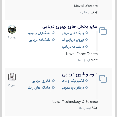
Naval Warfare
1,802
ارسال ها
سایر بخش های نیروی دریایی
22
بهمن
پایگاه‌های دریایی
تفنگداران و نیروهای ویژه‌ی دریایی
1404
نیروی دریایی کشورهای مختلف
دانشنامه دریایی
دانشنامه دریایی کپی
Naval Force Others
583
ارسال ها
علوم و فنون دریایی
6
بهمن
الکترونیک و مخابرات دریایی
فناوری دریایی
1403
دریانوردی عمومی
سامانه های رانشی دریایی
Naval Technology & Science
952
ارسال ها