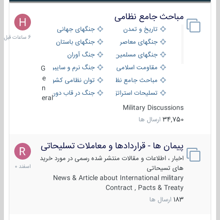
مباحث جامع نظامی
6
ساعات
تاریخ و تمدن
جنگهای جهانی
قبل
جنگهای معاصر
جنگهای باستان
جنگهای مسلمین
جنگ آوران
مقاومت اسلامی
جنگ نرم و سایبری
G
e
مباحث جامع نظامی
توان نظامی کشورها
n
تسلیحات استراتژیک
جنگ در قاب دوربین
eral
Military Discussions
34,750
ارسال ها
پیمان ها - قراردادها و معاملات تسلیحاتی
7
اسفند
اخبار ، اطلاعات و مقالات منتشر شده رسمی در مورد خرید
1400
های تسیحاتی
News & Article about International military
Contract , Pacts & Treaty
183
ارسال ها