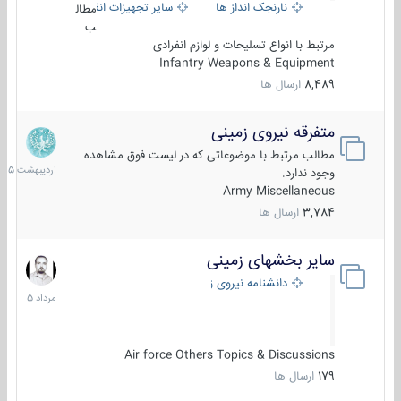
نارنجک انداز ها
سایر تجهیزات انفرادی
مطال
ب
مرتبط با انواع تسلیحات و لوازم انفرادی
Infantry Weapons & Equipment
8,489
ارسال ها
متفرقه نیروی زمینی
27
اردیبهش
مطالب مرتبط با موضوعاتی که در لیست فوق مشاهده
1405
وجود ندارد.
Army Miscellaneous
3,784
ارسال ها
سایر بخشهای زمینی
9
مرداد
دانشنامه نیروی زمینی
1405
Air force Others Topics & Discussions
179
ارسال ها