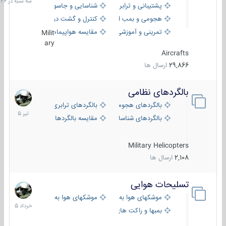
پشتیبانی و ترابری
شناسایی و جاسوسی
18:26
هجومی و بمب افکن
کنترل و گشت دریایی
تمرینی و آموزشی
مقایسه هواپیماها
Milit
ary
Aircrafts
29,866
ارسال ها
بالگردهای نظامی
22
تیر
بالگردهای هجومی
بالگردهای ترابری
1405
بالگردهای شناسایی
مقایسه بالگردها
Military Helicopters
2,108
ارسال ها
تسلیحات هوایی
30
خرداد
موشکهای هوا به هوا
موشکهای هوا به سطح
1405
بمبها و راکت های هوایی