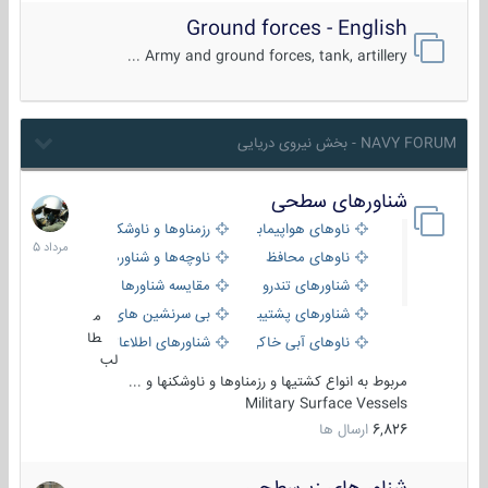
Ground forces - English
Army and ground forces, tank, artillery ...
NAVY FORUM - بخش نیروی دریایی
شناورهای سطحی
2
مرداد
ناوهای هواپیمابر و بالگرد بر
رزمناوها و ناوشکن‌ها
1405
ناوهای محافظ
ناوچه‌ها و شناورهای گشتی
شناورهای تندرو
مقایسه شناورها
شناورهای پشتیبانی
بی سرنشین های دریایی
م
طا
ناوهای آبی خاکی و نیروبر
شناورهای اطلاعاتی و جاسوسی
لب
مربوط به انواع کشتیها و رزمناوها و ناوشکنها و ...
Military Surface Vessels
6,826
ارسال ها