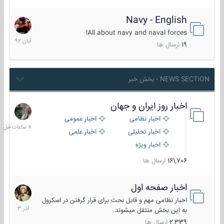
Navy - English
22
آبان
All about navy and naval forces!
1392
19
ارسال ها
NEWS SECTION - بخش خبر
اخبار روز ایران و جهان
8
ساعات
اخبار نظامی
اخبار عمومی
قبل
اخبار تحلیلی
اخبار علمی
اخبار ویژه
161,706
ارسال ها
اخبار صفحه اول
7
آذر
اخبار نظامی مهم و قابل بحث برای قرار گرفتن در اسکرول
1403
به این بخش منتقل میشوند.
2,339
ارسال ها