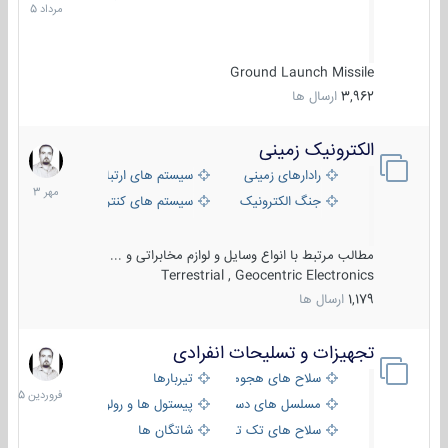
1405
Ground Launch Missile
3,962
ارسال ها
الکترونیک زمینی
1
مهر
رادارهای زمینی
سیستم های ارتباطی و جمع آوری اطلاع
1403
جنگ الکترونیک
سیستم های کنترل آتش و تجهیزات الکتر
مطالب مرتبط با انواع وسایل و لوازم مخابراتی و ...
Terrestrial , Geocentric Electronics
1,179
ارسال ها
تجهیزات و تسلیحات انفرادی
17
فروردین
سلاح های هجومی
تیربارها
1405
مسلسل های دستی
پیستول ها و رولورها
سلاح های تک تیر اندازی
شاتگان ها