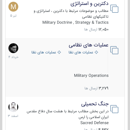
دکترین و استراتژی
27
تیر
مطالب و موضوعات مرتبط با دکترین ، استراتژی و
1405
تاکتیکهای نظامی
Military Doctrine , Strategy & Tactics
12,050
ارسال ها
عملیات های نظامی
5
خرداد
عملیات های نظامی ایران
عملیات های نظامی خارجی
1404
Military Operations
3,279
ارسال ها
جنگ تحمیلی
20
اسفند
در این بخش مطالب مرتبط با هشت سال دفاع مقدس
1403
ایران اسلامی را ارس
Sacred Defense