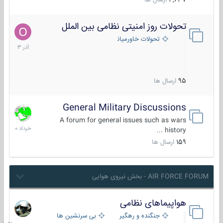
4,637
ارسال ها
تحولات روز امنیتی نظامی بین الملل
21
آذر
تحولات خاورمیانه
1403
95
ارسال ها
General Military Discussions
10
خرداد
A forum for general issues such as wars
1400
history ...
159
ارسال ها
AIR FORCE FORUM - بخش نیروی هوایی
هواپیماهای نظامی
جمعه
در
جنگنده و رهگیر
بی سرنشین ها
10:51