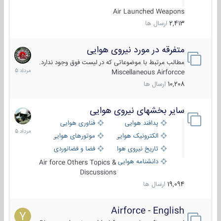
Air Launched Weapons
2,413
ارسال ها
متفرقه در مورد نیروی هوایی
7
مرداد
مطالب مرتبط با موضوعاتی که در لیست فوق وجود ندارد.
1405
Miscellaneous Airforcce
10,208
ارسال ها
سایر بخشهای نیروی هوایی
2
مرداد
پدافند هوایی
فناوری هوایی
1405
الکترونیک هوایی
موتورهای هوایی
تاریخ نیروی هوایی
فضا و فضانوردی
دانشنامه هوایی
Air force Others Topics &
Discussions
19,094
ارسال ها
Airforce - English
15