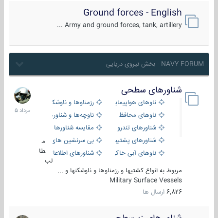
Ground forces - English
Army and ground forces, tank, artillery ...
NAVY FORUM - بخش نیروی دریایی
شناورهای سطحی
2
مرداد
ناوهای هواپیمابر و بالگرد بر
رزمناوها و ناوشکن‌ها
1405
ناوهای محافظ
ناوچه‌ها و شناورهای گشتی
شناورهای تندرو
مقایسه شناورها
شناورهای پشتیبانی
بی سرنشین های دریایی
م
طا
ناوهای آبی خاکی و نیروبر
شناورهای اطلاعاتی و جاسوسی
لب
مربوط به انواع کشتیها و رزمناوها و ناوشکنها و ...
Military Surface Vessels
6,826
ارسال ها