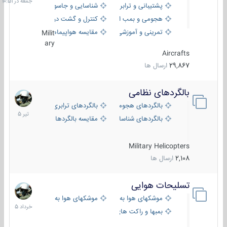
پشتیبانی و ترابری
شناسایی و جاسوسی
هجومی و بمب افکن
کنترل و گشت دریایی
تمرینی و آموزشی
مقایسه هواپیماها
Milit
ary
Aircrafts
29,867
ارسال ها
بالگردهای نظامی
22
تیر
بالگردهای هجومی
بالگردهای ترابری
1405
بالگردهای شناسایی
مقایسه بالگردها
Military Helicopters
2,108
ارسال ها
تسلیحات هوایی
30
خرداد
موشکهای هوا به هوا
موشکهای هوا به سطح
1405
بمبها و راکت های هوایی