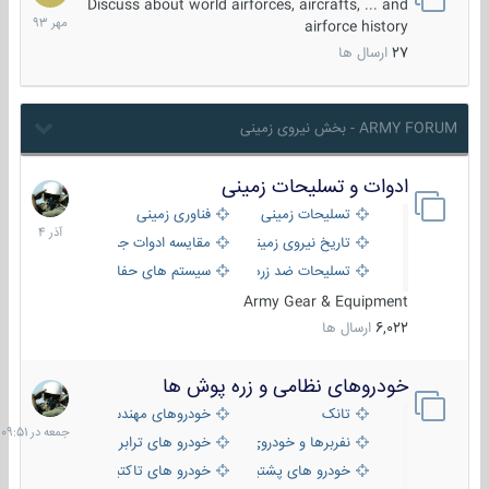
مهر
Discuss about world airforces, aircrafts, ... and
1393
airforce history
27
ارسال ها
ARMY FORUM - بخش نیروی زمینی
ادوات و تسلیحات زمینی
21
آذر
تسلیحات زمینی
فناوری زمینی
1404
تاریخ نیروی زمینی
مقایسه ادوات جنگی
تسلیحات ضد زره
سیستم های حفاظت فعال
Army Gear & Equipment
6,022
ارسال ها
خودروهای نظامی و زره پوش ها
جمعه
در
تانک
خودروهای مهندسی
09:51
نفربرها و خودروی های رزمی پیاده نظام
خودرو های ترابری نظامی
خودرو های پشتیبانی آتش ، شناسایی و ضد تانک
خودرو های تاکتیکی نظامی