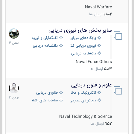
Naval Warfare
1,802
ارسال ها
سایر بخش های نیروی دریایی
22
بهمن
پایگاه‌های دریایی
تفنگداران و نیروهای ویژه‌ی دریایی
1404
نیروی دریایی کشورهای مختلف
دانشنامه دریایی
دانشنامه دریایی کپی
Naval Force Others
583
ارسال ها
علوم و فنون دریایی
6
بهمن
الکترونیک و مخابرات دریایی
فناوری دریایی
1403
دریانوردی عمومی
سامانه های رانشی دریایی
Naval Technology & Science
952
ارسال ها