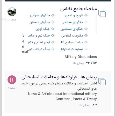
مباحث جامع نظامی
جمعه
در
تاریخ و تمدن
جنگهای جهانی
12:13
جنگهای معاصر
جنگهای باستان
جنگهای مسلمین
جنگ آوران
مقاومت اسلامی
جنگ نرم و سایبری
G
e
مباحث جامع نظامی
توان نظامی کشورها
n
تسلیحات استراتژیک
جنگ در قاب دوربین
eral
Military Discussions
34,752
ارسال ها
پیمان ها - قراردادها و معاملات تسلیحاتی
7
اسفند
اخبار ، اطلاعات و مقالات منتشر شده رسمی در مورد خرید
1400
های تسیحاتی
News & Article about International military
Contract , Pacts & Treaty
183
ارسال ها