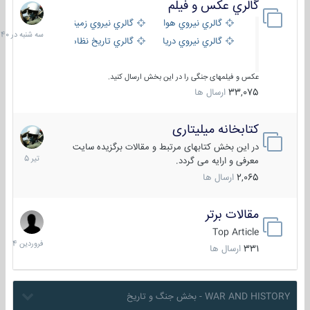
گالري عكس و فيلم
سه
شنبه
گالري نيروي هوايي
گالري نيروي زميني
در
گالري نيروي دريايي
گالري تاریخ نظامی
15:40
عکس و فیلمهای جنگی را در این بخش ارسال کنید.
33,075
ارسال ها
کتابخانه میلیتاری
16
تیر
در این بخش کتابهای مرتبط و مقالات برگزیده سایت
1405
معرفی و ارایه می گردد.
2,065
ارسال ها
مقالات برتر
29
فروردین
Top Article
1404
331
ارسال ها
WAR AND HISTORY - بخش جنگ و تاریخ