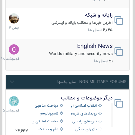
رایانه و شبکه
30
بهمن
آخرین خبرها و مطالب رایانه و اینترنتی
1404
6,045
ارسال ها
English News
10
اردیبهش
Worlds military and security news
1398
51
ارسال ها
NON-MILITARY FORUMS - سایر بخشها
دیگر موضوعات و مطالب
8
اردیبهش
انقلاب اسلامی ایران
مباحث مذهبی
1405
رویدادهای تاریخی و مذهبی
ناسیونالیسم
نیروهای پلیسی
مباحث امنیتی و اطلاعاتی
بازیهای جنگی
علم و صنعت
24,637