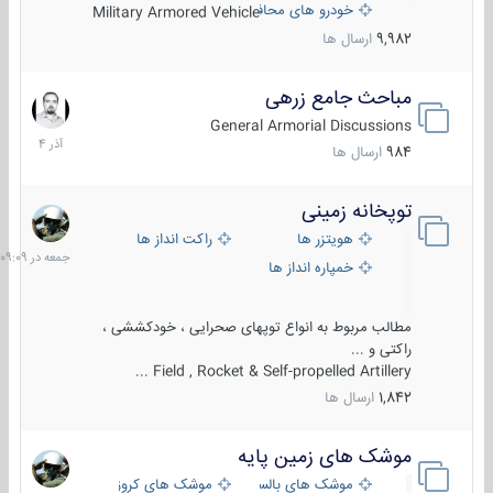
خودرو های محافظت شده
Military Armored Vehicle
9,982
ارسال ها
مباحث جامع زرهی
7
آذر
General Armorial Discussions
1404
984
ارسال ها
توپخانه زمینی
جمعه
در
هویتزر ها
راکت انداز ها
09:09
خمپاره انداز ها
مطالب مربوط به انواع توپهای صحرایی ، خودکششی ،
راکتی و ...
Field , Rocket & Self-propelled Artillery ...
1,842
ارسال ها
موشک های زمین پایه
2
مرداد
موشک های بالستیک
موشک های کروز