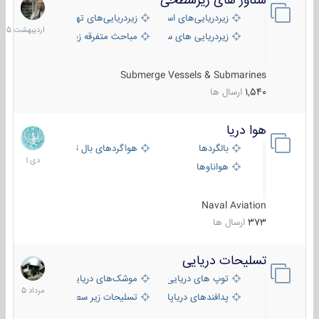
شناور های زیرسطحی
31
اردیبهش
زیردریایی‌های استراتژیک
زیردریایی‌های تهاجمی
1405
زیردریایی های سبک
مباحث متفرقه زیرسطحی
Submerge Vessels & Submarines
1,540
ارسال ها
هوا دریا
12
دی
بالگردها
هواگردهای بال ثابت
1401
هواناوها
Naval Aviation
373
ارسال ها
تسلیحات دریایی
2
مرداد
توپ های دریایی
موشک‌های دریایی
1405
پدافندهای دریاپایه
تسلیحات زیر سطحی