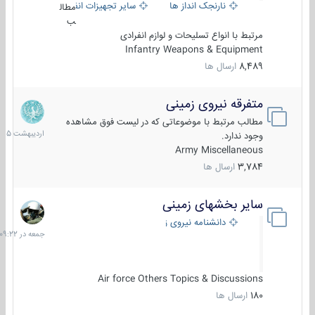
نارنجک انداز ها
سایر تجهیزات انفرادی
مطال
ب
مرتبط با انواع تسلیحات و لوازم انفرادی
Infantry Weapons & Equipment
8,489
ارسال ها
متفرقه نیروی زمینی
27
اردیبهش
مطالب مرتبط با موضوعاتی که در لیست فوق مشاهده
1405
وجود ندارد.
Army Miscellaneous
3,784
ارسال ها
سایر بخشهای زمینی
جمعه
در
دانشنامه نیروی زمینی
09:22
Air force Others Topics & Discussions
180
ارسال ها